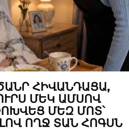
 ԾԱՆՐ ՀԻՎԱՆԴԱՑԱ,
ՈՒՐՍ ՄԵԿ ԱՄՍՈՎ
ՈԽՎԵՑ ՄԵԶ ՄՈՏ՝
ԼՈՎ ՈՂՋ ՏԱՆ ՀՈԳՍՆ