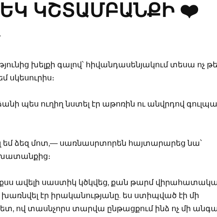
ԵԿ ԿՇՏԱՄԲԱՆՔԻ ❤️
՝
ունից խելքի գալով՝ հիվանդասենյակում տեսա ոչ թ
եմ սկեսուրիս։
նի պես ուղիղ նստել էր աթոռին ու անվրդով գուլպա
 եմ ձեզ մոտ,— սառնասրտորեն հայտարարեց նա՝
շխատանքից։
ոքսս ավելի սաստիկ կծկվեց, քան թարմ վիրահատակ
խառնվել էր իրականությանը. ես ստիպված էի մի
հետ, ով տասնչորս տարվա ընթացքում ինձ ոչ մի անգ