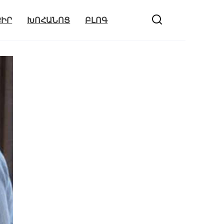
ՔԻՐ
ԽՈՀԱՆՈՑ
ԲԼՈԳ