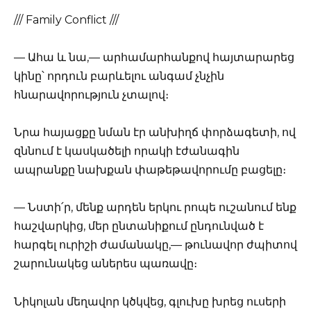
/// Family Conflict ///
— Ահա և նա,— արհամարհանքով հայտարարեց
կինը՝ որդուն բարևելու անգամ չնչին
հնարավորություն չտալով։
Նրա հայացքը նման էր անխիղճ փորձագետի, ով
զննում է կասկածելի որակի էժանագին
ապրանքը նախքան փաթեթավորումը բացելը։
— Նստի՛ր, մենք արդեն երկու րոպե ուշանում ենք
հաշվարկից, մեր ընտանիքում ընդունված է
հարգել ուրիշի ժամանակը,— թունավոր ժպիտով
շարունակեց աներես պառավը։
Նիկոլան մեղավոր կծկվեց, գլուխը խրեց ուսերի