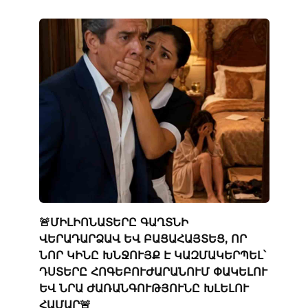
🚨ՄԻԼԻՈՆԱՏԵՐԸ ԳԱՂՏՆԻ
ՎԵՐԱԴԱՐՁԱՎ ԵՎ ԲԱՑԱՀԱՅՏԵՑ, ՈՐ
ՆՈՐ ԿԻՆԸ ԽՆՋՈՒՅՔ Է ԿԱԶՄԱԿԵՐՊԵԼ՝
ԴՍՏԵՐԸ ՀՈԳԵԲՈՒԺԱՐԱՆՈՒՄ ՓԱԿԵԼՈՒ
ԵՎ ՆՐԱ ԺԱՌԱՆԳՈՒԹՅՈՒՆԸ ԽԼԵԼՈՒ
ՀԱՄԱՐ🚨