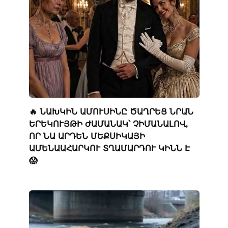
🔥 ՆԱԽԿԻՆ ԱՄՈՒՍԻՆԸ ԾԱՂՐԵՑ ՆՐԱՆ
ԵՐԵԿՈՒՅԹԻ ԺԱՄԱՆԱԿ՝ ՉԻՄԱՆԱԼՈՎ,
ՈՐ ՆԱ ԱՐԴԵՆ ՄԵՔՍԻԿԱՅԻ
ԱՄԵՆԱԱՀԱՐԿՈՒ ՏՂԱՄԱՐԴՈՒ ԿԻՆՆ Է
😱