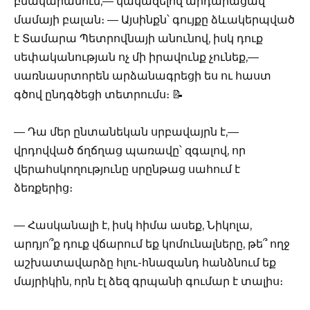
բնակարանում,— կակազելով արդարացավ
մամայի բալան։ — Այսինքն՝ գույքը ձևակերպված
է Տամարա Պետրովնայի անունով, իսկ դուք
սեփականության ոչ մի իրավունք չունեք,—
սառնասրտորեն արձանագրեցի ես ու հաստ
գծով ընդգծեցի տետրումս։ 📝
— Դա մեր ընտանեկան սրբավայրն է,—
վրդովված ճղճղաց պառավը՝ զգալով, որ
վերահսկողությունը սրընթաց սահում է
ձեռքերից։
— Հասկանալի է, իսկ հիմա ասեք, Նիկոլա,
արդյո՞ք դուք վճարում եք կոմունալները, թե՞ ողջ
աշխատավարձը հլու-հնազանդ հանձնում եք
մայրիկին, որն էլ ձեզ գրպանի գումար է տալիս։