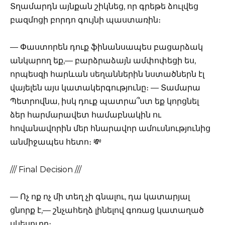
Տղամարդն այնքան շիկնեց, որ գրեթե ձուլվեց
բազմոցի բորդո գույնի պաստառին։
— Փաստորեն դուք ֆինանսապես բացարձակ
անկարող եք,— բարձրաձայն ամփոփեցի ես,
որպեսզի հարևան սեղաններին նստածներն էլ
վայելեն այս կատակերգությունը։ — Տամարա
Պետրովնա, իսկ դուք պատրա՞ստ եք կորցնել
ձեր հարմարավետ համաբնակին ու
հովանավորին մեր հնարավոր ամուսնությունից
անմիջապես հետո։ 💸
/// Final Decision ///
— Ոչ ոք ոչ մի տեղ չի գնալու, դա կատարյալ
ցնորք է,— շնչահեղձ լինելով գոռաց կատաղած
սկեսուրը։