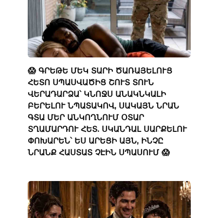
😱 ԳՐԵԹԵ ՄԵԿ ՏԱՐԻ ԾԱՌԱՅԵԼՈՒՑ
ՀԵՏՈ ՍՊԱՍՎԱԾԻՑ ՇՈՒՏ ՏՈՒՆ
ՎԵՐԱԴԱՐՁԱ՝ ԿՆՈՋՍ ԱՆԱԿՆԿԱԼԻ
ԲԵՐԵԼՈՒ ՆՊԱՏԱԿՈՎ, ՍԱԿԱՅՆ ՆՐԱՆ
ԳՏԱ ՄԵՐ ԱՆԿՈՂՆՈՒՄ ՕՏԱՐ
ՏՂԱՄԱՐԴՈՒ ՀԵՏ. ՍԿԱՆԴԱԼ ՍԱՐՔԵԼՈՒ
ՓՈԽԱՐԵՆ՝ ԵՍ ԱՐԵՑԻ ԱՅՆ, ԻՆՉԸ
ՆՐԱՆՔ ՀԱՍՏԱՏ ՉԷԻՆ ՍՊԱՍՈՒՄ 😱