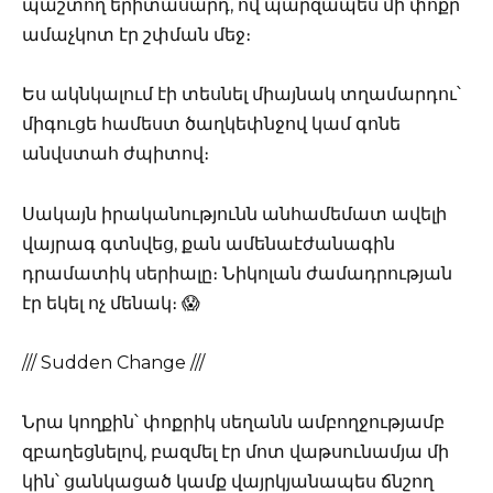
պաշտող երիտասարդ, ով պարզապես մի փոքր
ամաչկոտ էր շփման մեջ։
Ես ակնկալում էի տեսնել միայնակ տղամարդու՝
միգուցե համեստ ծաղկեփնջով կամ գոնե
անվստահ ժպիտով։
Սակայն իրականությունն անհամեմատ ավելի
վայրագ գտնվեց, քան ամենաէժանագին
դրամատիկ սերիալը։ Նիկոլան ժամադրության
էր եկել ոչ մենակ։ 😱
/// Sudden Change ///
Նրա կողքին՝ փոքրիկ սեղանն ամբողջությամբ
զբաղեցնելով, բազմել էր մոտ վաթսունամյա մի
կին՝ ցանկացած կամք վայրկյանապես ճնշող