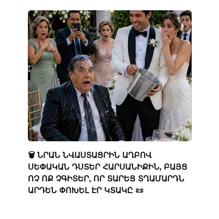
🗑️ ՆՐԱՆ ՆՎԱՍՏԱՑՐԻՆ ԱՂԲՈՎ
ՍԵՓԱԿԱՆ ԴՍՏԵՐ ՀԱՐՍԱՆԻՔԻՆ, ԲԱՅՑ
ՈՉ ՈՔ ՉԳԻՏԵՐ, ՈՐ ՏԱՐԵՑ ՏՂԱՄԱՐԴՆ
ԱՐԴԵՆ ՓՈԽԵԼ ԷՐ ԿՏԱԿԸ 📜