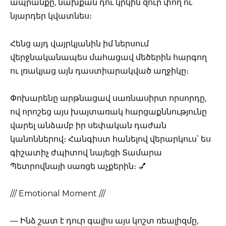
ապրանքը, նախքան դու կրկին զուր փող ու
նյարդեր կվատնես։
Հենց այդ վայրկյանին իմ ներսում
վերջնականապես մահացավ մեծերին հարգող
ու լռակյաց այն դաստիարակված աղջիկը։
Փոխարենը արթնացավ սառնասիրտ որսորդը,
ով որոշեց այս խայտառակ հարցաքննությունը
վարել անձամբ իր սեփական դաժան
կանոններով։ Հանգիստ հանելով վերարկուս՝ ես
գիշատիչ ժպիտով նայեցի Տամարա
Պետրովնայի սառցե աչքերին։ 💅
/// Emotional Moment ///
— Ինձ շատ է դուր գալիս այս կոշտ ռեալիզմը,