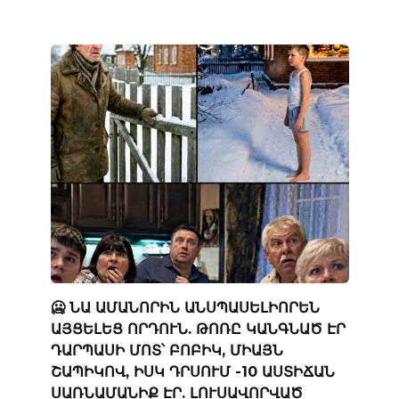
🥶 ՆԱ ԱՄԱՆՈՐԻՆ ԱՆՍՊԱՍԵԼԻՈՐԵՆ
ԱՅՑԵԼԵՑ ՈՐԴՈՒՆ. ԹՈՌԸ ԿԱՆԳՆԱԾ ԷՐ
ԴԱՐՊԱՍԻ ՄՈՏ՝ ԲՈԲԻԿ, ՄԻԱՅՆ
ՇԱՊԻԿՈՎ, ԻՍԿ ԴՐՍՈՒՄ -10 ԱՍՏԻՃԱՆ
ՍԱՌՆԱՄԱՆԻՔ ԷՐ. ԼՈՒՍԱՎՈՐՎԱԾ