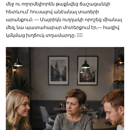
մեջ ու ողորմելիորեն թաքնվեց ճաշացանկի
հետևում՝ հուսալով անէանալ տառերի
արանքում։ — Մայրիկն ուղղակի որոշեց միանալ
մեզ, նա պատահաբար մոտերքում էր,— հազիվ
կմկմաց խղճուկ տղամարդը։ 🤦‍♀️