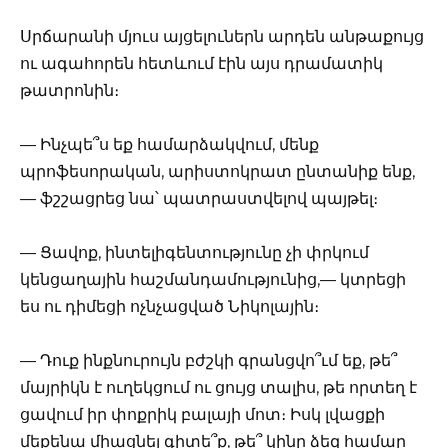
Սրճարանի մյուս այցելուներն արդեն անթաքույց
ու ագահորեն հետևում էին այս դրամատիկ
թատրոնին։
— Ինչպե՞ս եք համարձակվում, մենք
պրոֆեսորական, արիստոկրատ ընտանիք ենք,
— ֆշշացրեց նա՝ պատրաստվելով պայթել։
— Ցավոք, ինտելիգենտությունը չի փրկում
կենցաղային հաշմանդամությունից,— կտրեցի
ես ու դիմեցի ոչնչացված Նիկոլային։
— Դուք ինքնուրույն բժշկի գրանցվո՞ւմ եք, թե՞
մայրիկն է ուղեկցում ու ցույց տալիս, թե որտեղ է
ցավում իր փոքրիկ բալայի մոտ։ Իսկ լվացքի
մեքենա միացնել գիտե՞ք, թե՞ կինը ձեզ համար