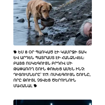
🐕 ԵՍ 8 ՕՐ ՊԱՌԿԱԾ ԷԻ ԿԱՄՐՋԻ ՏԱԿ
ԵՎ ԱՐԴԵՆ ՊԱՏՐԱՍՏ ԷԻ ՀԱՆՁՆՎԵԼ:
ԲԱՅՑ ՈՍԿԵԳՈՒՅՆ ԲՐԴՈՎ ՄԻ
ԹԱՓԱՌՈՂ ՇՈՒՆ ՓՈԽԵՑ ԱՄԵՆ ԻՆՉ:
ԴԻՏՈՒՄՆԵՐԸ՝ 117: ՈՍԿԵԳՈՒՅՆ ՇՈՒՆԸ,
ՈՐԸ ԹՈՒՅԼ ՉՏՎԵՑ ԾԵՐՈՒՆՈՒՆ
ՄԱՀԱՆԱԼ 🐕