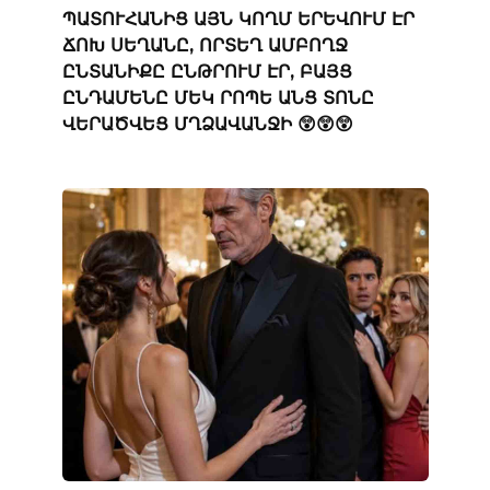
ՊԱՏՈՒՀԱՆԻՑ ԱՅՆ ԿՈՂՄ ԵՐԵՎՈՒՄ ԷՐ
ՃՈԽ ՍԵՂԱՆԸ, ՈՐՏԵՂ ԱՄԲՈՂՋ
ԸՆՏԱՆԻՔԸ ԸՆԹՐՈՒՄ ԷՐ, ԲԱՅՑ
ԸՆԴԱՄԵՆԸ ՄԵԿ ՐՈՊԵ ԱՆՑ ՏՈՆԸ
ՎԵՐԱԾՎԵՑ ՄՂՁԱՎԱՆՋԻ 😲😲😲