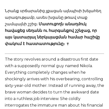
Նրանք սրճարանից չքացան այնպիսի խելահեղ
արագությամբ, ասես խցանը թռավ տաք
շամպայնի շշից։
Մատուցողն անաղմուկ
հավաքեց սեղանն ու հարգանքով շշնջաց, որ
այս կատարյալ ներկայացման համար հաշիվը
փակում է հաստատությունը։
🍷
The story revolves around a disastrous first date
with a supposedly normal guy named Nikola.
Everything completely changes when he
shockingly arrives with his overbearing, controlling
sixty-year-old mother. Instead of running away, the
brave woman decides to turn the awkward date
into a ruthless job interview. She coldly
interrogates the immature man about his financial