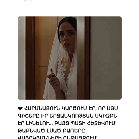
💔 ՀԱՐՍՆԱՑՈՒՆ ԿԱՐԾՈՒՄ ԷՐ, ՈՐ ԱՅՍ
ԳԻՇԵՐԸ ԻՐ ԵՐՋԱՆԿՈՒԹՅԱՆ ՍԿԻԶԲՆ
ԷՐ ԼԻՆԵԼՈՒ… ԲԱՅՑ ՊԱՏԻ ՀԵՏԵՎՈՒՄ
ԹԱՔՆՎԱԾ ԼՍԱԾ ԲԱՌԵՐԸ
ՎԱՅՐԿՅԱՆՆԵՐԻ ԸՆԹԱՑՔՈՒՄ