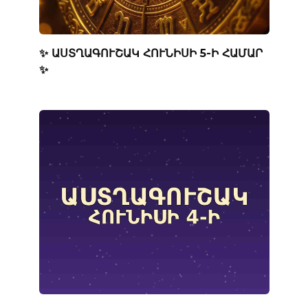
✨ ԱՍՏՂԱԳՈՒՇԱԿ ՀՈՒՆԻՍԻ 5-Ի ՀԱՄԱՐ
✨