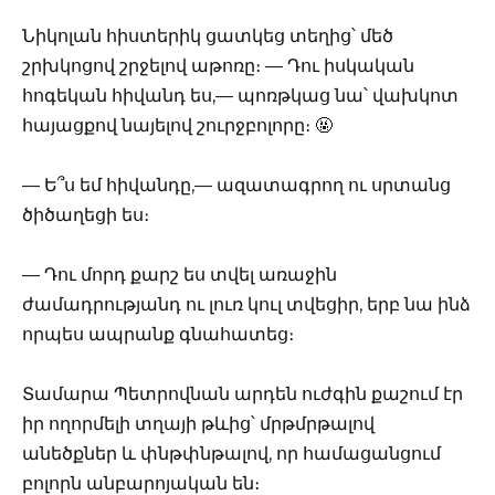
Նիկոլան հիստերիկ ցատկեց տեղից՝ մեծ
շրխկոցով շրջելով աթոռը։ — Դու իսկական
հոգեկան հիվանդ ես,— պոռթկաց նա՝ վախկոտ
հայացքով նայելով շուրջբոլորը։ 🤬
— Ե՞ս եմ հիվանդը,— ազատագրող ու սրտանց
ծիծաղեցի ես։
— Դու մորդ քարշ ես տվել առաջին
ժամադրությանդ ու լուռ կուլ տվեցիր, երբ նա ինձ
որպես ապրանք գնահատեց։
Տամարա Պետրովնան արդեն ուժգին քաշում էր
իր ողորմելի տղայի թևից՝ մրթմրթալով
անեծքներ և փնթփնթալով, որ համացանցում
բոլորն անբարոյական են։