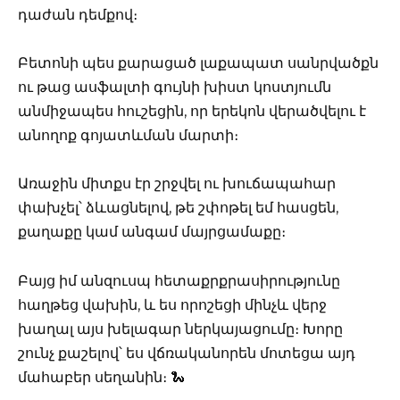
դաժան դեմքով։
Բետոնի պես քարացած լաքապատ սանրվածքն
ու թաց ասֆալտի գույնի խիստ կոստյումն
անմիջապես հուշեցին, որ երեկոն վերածվելու է
անողոք գոյատևման մարտի։
Առաջին միտքս էր շրջվել ու խուճապահար
փախչել՝ ձևացնելով, թե շփոթել եմ հասցեն,
քաղաքը կամ անգամ մայրցամաքը։
Բայց իմ անզուսպ հետաքրքրասիրությունը
հաղթեց վախին, և ես որոշեցի մինչև վերջ
խաղալ այս խելագար ներկայացումը։ Խորը
շունչ քաշելով՝ ես վճռականորեն մոտեցա այդ
մահաբեր սեղանին։ 🐍