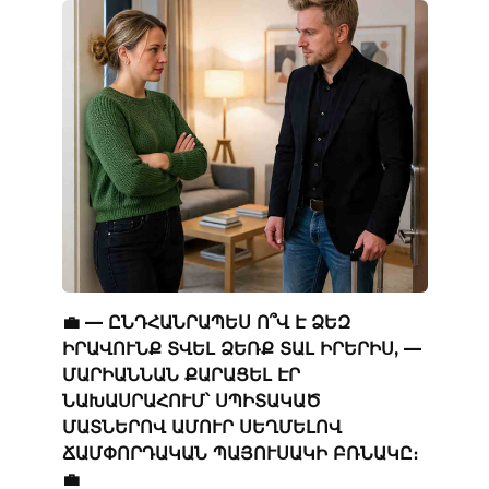
💼 — ԸՆԴՀԱՆՐԱՊԵՍ Ո՞Վ Է ՁԵԶ
ԻՐԱՎՈՒՆՔ ՏՎԵԼ ՁԵՌՔ ՏԱԼ ԻՐԵՐԻՍ, —
ՄԱՐԻԱՆՆԱՆ ՔԱՐԱՑԵԼ ԷՐ
ՆԱԽԱՍՐԱՀՈՒՄ՝ ՍՊԻՏԱԿԱԾ
ՄԱՏՆԵՐՈՎ ԱՄՈՒՐ ՍԵՂՄԵԼՈՎ
ՃԱՄՓՈՐԴԱԿԱՆ ՊԱՅՈՒՍԱԿԻ ԲՌՆԱԿԸ։
💼