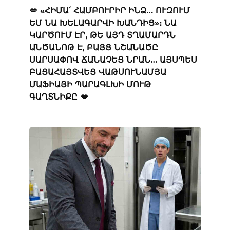
💋 «ՀԻՄԱ՛ ՀԱՄԲՈՒՐԻՐ ԻՆՁ… ՈՒԶՈՒՄ
ԵՄ ՆԱ ԽԵԼԱԳԱՐՎԻ ԽԱՆԴԻՑ»։ ՆԱ
ԿԱՐԾՈՒՄ ԷՐ, ԹԵ ԱՅԴ ՏՂԱՄԱՐԴՆ
ԱՆԾԱՆՈԹ Է, ԲԱՅՑ ՆՇԱՆԱԾԸ
ՍԱՐՍԱՓՈՎ ՃԱՆԱՉԵՑ ՆՐԱՆ… ԱՅՍՊԵՍ
ԲԱՑԱՀԱՅՏՎԵՑ ՎԱԹՍՈՒՆԱՄՅԱ
ՄԱՖԻԱՅԻ ՊԱՐԱԳԼԽԻ ՄՈՒԹ
ԳԱՂՏՆԻՔԸ 💋