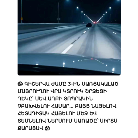
😱 ԳԻՇԵՐՎԱ ԺԱՄԸ 3-ԻՆ ՍԱՌՑԱԿԱԼԱԾ
ՄԱՅՐՈՒՂՈՒ ՎՐԱ ԿՏՐՈՒԿ ՇՐՋԵՑԻ
ՂԵԿԸ՝ ՍԵՎ ԱՂԲԻ ՏՈՊՐԱԿԻՆ
ՉԲԱԽՎԵԼՈՒ ՀԱՄԱՐ… ԲԱՅՑ ՆԱՅԵԼՈՎ
ՀԵՏԱԴԻՏԱԿ ՀԱՅԵԼՈՒ ՄԵՋ ԵՎ
ՏԵՍՆԵԼՈՎ ՆԵՐՍՈՒՄ ՍԱՌԱԾԸ՝ ՍԻՐՏՍ
ՔԱՐԱՑԱՎ 😱