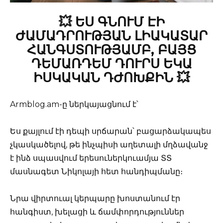
💥 ԵՍ ԳՆՈՒՄ ԷԻ
ԺԱՄԱԴՐՈՒԹՅԱՆ ԼԻԱԿԱՏԱՐ
ՀԱՆԳՍՏՈՒԹՅԱՄԲ, ԲԱՅՑ
ԴԵՄԱՌԴԵՄ ԴՈՒՐՍ ԵԿԱ
ԻՍԿԱԿԱՆ ԴԺՈԽՔԻՆ 💥
Armblog.am-ը ներկայացնում է՝
Ես քայլում էի դեպի սրճարան՝ բացարձակապես
չկասկածելով, թե ինչպիսի աղետալի մղձավանջ
է ինձ սպասվում երեսուներկուամյա ՏՏ
մասնագետ Նիկոլայի հետ հանդիպմանը։
Նրա վիրտուալ կերպարը խոստանում էր
հանգիստ, խելացի և ճամփորդություններ