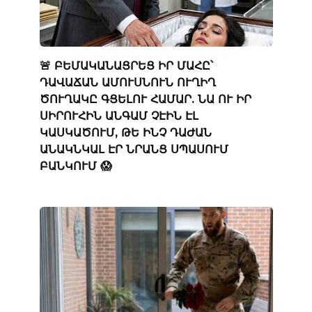
🚨 ԲԵՄԱԿԱՆԱՑՐԵՑ ԻՐ ՄԱՀԸ՝
ԴԱՎԱՃԱՆ ԱՄՈՒՍՆՈՒՆ ՈՒՂԻՂ
ԾՈՒՂԱԿԸ ԳՑԵԼՈՒ ՀԱՄԱՐ. ՆԱ ՈՒ ԻՐ
ՍԻՐՈՒՀԻՆ ԱՆԳԱՄ ՉԷԻՆ ԷԼ
ԿԱՍԿԱԾՈՒՄ, ԹԵ ԻՆՉ ԴԱԺԱՆ
ԱՆԱԿՆԿԱԼ ԷՐ ՆՐԱՆՑ ՍՊԱՍՈՒՄ
ԲԱՆԿՈՒՄ 😱