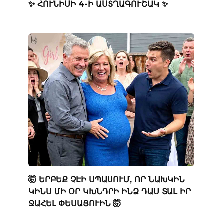
✨ ՀՈՒՆԻՍԻ 4-Ի ԱՍՏՂԱԳՈՒՇԱԿ ✨
🤯 ԵՐԲԵՔ ՉԷԻ ՍՊԱՍՈՒՄ, ՈՐ ՆԱԽԿԻՆ
ԿԻՆՍ ՄԻ ՕՐ ԿԽՆԴՐԻ ԻՆՁ ԴԱՍ ՏԱԼ ԻՐ
ՋԱՀԵԼ ՓԵՍԱՑՈՒԻՆ 🤯