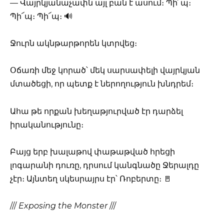
— Վայրկյանաչափն այլ բան է ասում։ Պի՜պ։
Պի՜պ։ Պի՜պ։ 🔊
Ջուրն ակնթարթորեն կտրվեց։
Օճառի մեջ կորած՝ մեկ սարսափելի վայրկյան
մտածեցի, որ պետք է ներողություն խնդրեմ։
Ահա թե որքան խեղաթյուրված էր դարձել
իրականությունը։
Բայց երբ խալաթով փաթաթված հրեցի
լոգարանի դուռը, դրսում կանգնածը Ջերալդը
չէր։ Այնտեղ սկեսրայրս էր՝ Ռոբերտը։ 🚪
///
Exposing the Monster
///