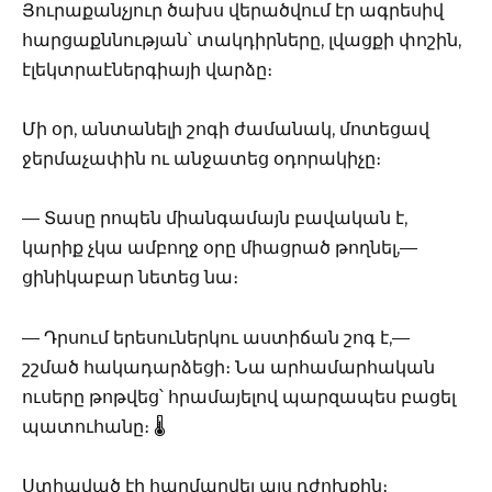
Յուրաքանչյուր ծախս վերածվում էր ագրեսիվ
հարցաքննության՝ տակդիրները, լվացքի փոշին,
էլեկտրաէներգիայի վարձը։
Մի օր, անտանելի շոգի ժամանակ, մոտեցավ
ջերմաչափին ու անջատեց օդորակիչը։
— Տասը րոպեն միանգամայն բավական է,
կարիք չկա ամբողջ օրը միացրած թողնել,—
ցինիկաբար նետեց նա։
— Դրսում երեսուներկու աստիճան շոգ է,—
շշմած հակադարձեցի։ Նա արհամարհական
ուսերը թոթվեց՝ հրամայելով պարզապես բացել
պատուհանը։ 🌡️
Ստիպված էի հարմարվել այս դժոխքին։