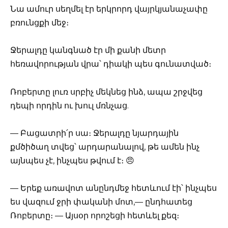
Նա ամուր սեղմել էր երկրորդ վայրկյանաչափը
բռունցքի մեջ։
Ջերալդը կանգնած էր մի քանի մետր
հեռավորության վրա՝ դիակի պես գունատված։
Ռոբերտը լուռ սրբիչ մեկնեց ինձ, ապա շրջվեց
դեպի որդին ու խուլ մռնչաց.
— Բացատրի՛ր սա։ Ջերալդը նյարդային
քմծիծաղ տվեց՝ արդարանալով, թե ամեն ինչ
այնպես չէ, ինչպես թվում է։ 😠
— Երեք առավոտ անընդմեջ հետևում էի՝ ինչպես
ես վազում ջրի փականի մոտ,— ընդհատեց
Ռոբերտը։ — Այսօր որոշեցի հետևել քեզ։