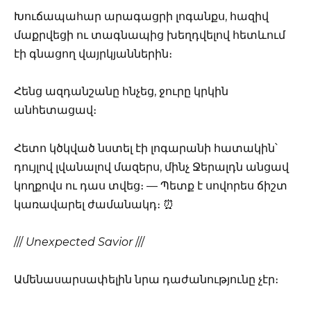
Խուճապահար արագացրի լոգանքս, հազիվ
մաքրվեցի ու տագնապից խեղդվելով հետևում
էի գնացող վայրկյաններին։
Հենց ազդանշանը հնչեց, ջուրը կրկին
անհետացավ։
Հետո կծկված նստել էի լոգարանի հատակին՝
դույլով լվանալով մազերս, մինչ Ջերալդն անցավ
կողքովս ու դաս տվեց։ — Պետք է սովորես ճիշտ
կառավարել ժամանակդ։ ⏰
///
Unexpected Savior
///
Ամենասարսափելին նրա դաժանությունը չէր։