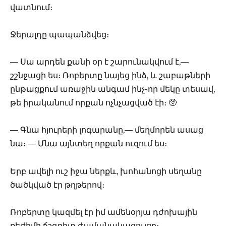
վատնում։
Ջերալդը պապանձվեց։
— Սա արդեն քանի օր է շարունակվում է,—
շշնջացի ես։ Ռոբերտը նայեց ինձ, և շաբաթների
ընթացքում առաջին անգամ ինչ-որ մեկը տեսավ,
թե իրականում որքան ոչնչացված էի։ 🥺
— Գնա հյուրերի լոգարանը,— մեղմորեն ասաց
նա։ — Մնա այնտեղ որքան ուզում ես։
Երբ ավելի ուշ իջա ներքև, խոհանոցի սեղանը
ծածկված էր թղթերով։
Ռոբերտը կազմել էր իմ ամենօրյա դժոխային
ռեժիմի ճշգրիտ ժամանակացույցը։