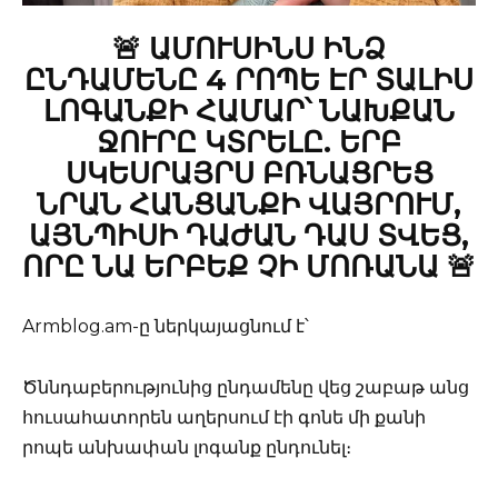
🚨 ԱՄՈՒՍԻՆՍ ԻՆՁ
ԸՆԴԱՄԵՆԸ 4 ՐՈՊԵ ԷՐ ՏԱԼԻՍ
ԼՈԳԱՆՔԻ ՀԱՄԱՐ՝ ՆԱԽՔԱՆ
ՋՈՒՐԸ ԿՏՐԵԼԸ. ԵՐԲ
ՍԿԵՍՐԱՅՐՍ ԲՌՆԱՑՐԵՑ
ՆՐԱՆ ՀԱՆՑԱՆՔԻ ՎԱՅՐՈՒՄ,
ԱՅՆՊԻՍԻ ԴԱԺԱՆ ԴԱՍ ՏՎԵՑ,
ՈՐԸ ՆԱ ԵՐԲԵՔ ՉԻ ՄՈՌԱՆԱ 🚨
Armblog.am-ը ներկայացնում է՝
Ծննդաբերությունից ընդամենը վեց շաբաթ անց
հուսահատորեն աղերսում էի գոնե մի քանի
րոպե անխափան լոգանք ընդունել։