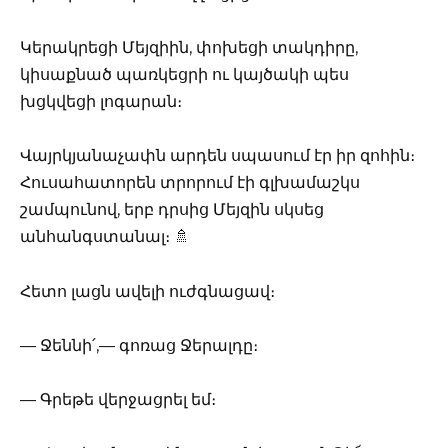
Կերակրեցի Մեյզիին, փոխեցի տակդիրը,
կիսաքնած պառկեցրի ու կայծակի պես
խցկվեցի լոգարան։
Վայրկյանաչափն արդեն սպասում էր իր զոհին։
Հուսահատորեն տրորում էի գլխամաշկս
շամպունով, երբ դրսից Մեյզին սկսեց
անհանգստանալ։ 🚿
Հետո լացն ավելի ուժգնացավ։
— Ջեննի՛,— գոռաց Ջերալդը։
— Գրեթե վերջացրել եմ։