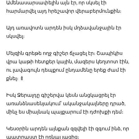
Ամենասարսափելին այն էր, որ սկսել էի
հարմարվել այդ հրեշավոր վերաբերմունքին։
Այդ առավոտն արդեն իսկ մղձավանջային էր
սկսվել։
Մեյզին գրեթե ողջ գիշեր ճչացել էր։ Շապիկիս
վրա կաթի հետքեր կային, մազերս կեղտոտ էին,
ու լավագույն դեպքում ընդամենը երեք ժամ էի
քնել։ 🍼
Իսկ Ջերալդը գիշերվա կեսն անցկացրել էր
առանձնասենյակում՝ ականջակալները դրած,
մինչ ես միայնակ պայքարում էի դժոխքի դեմ։
Կեսօրին արդեն այնքան զզվելի էի զգում ինձ, որ
պատրաստ էի ոռնալ լացից։