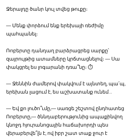
Ջերալդը ծանր կուլ տվեց թուքը։
— Մենք փորձում ենք երեխայի ռեժիմը
պահպանել։
Ռոբերտը դանդաղ բարձրացրեց սարքը՝
զայրույթից ատամները կրճտացնելով։ — Սա
փակցրել ես լոգարանի դռա՞նը։ ⏱️
— Ջեննին ժամերով փակվում է այնտեղ, պա՛պ,
երեխան լացում է, ես աշխատանք ունեմ…
— Եվ քո լուծո՞ւմը,— սառցե շեշտով ընդհատեց
Ռոբերտը,— ծննդաբերությունից ապաքինվող
կնոջդ հյուրանոցային հաճախորդի պես
վերաբերվե՞լն է, ով իբր շատ տաք ջուր է