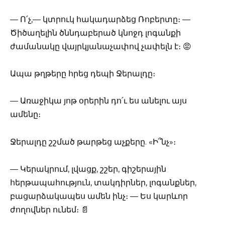
— Ո՛չ,— կտրուկ հակադարձեց Ռոբերտը։ —
Ծիծաղելին ծննդաբերած կնոջդ լոգանքի
ժամանակը վայրկյանաչափով չափելն է։ 😡
Ապա թղթերը հրեց դեպի Ջերալդը։
— Առաջիկա յոթ օրերին դո՛ւ ես անելու այս
ամենը։
Ջերալդը շշմած թարթեց աչքերը. «Ի՞նչ»։
— Կերակրում, լվացք, շշեր, գիշերային
հերթապահություն, տակդիրներ, լոգանքներ,
բացարձակապես ամեն ինչ։ — Ես կարևոր
ժողովներ ունեմ։ 📄