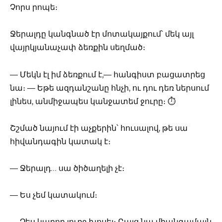
Չորս րոպե։
Ջերալդը կանգնած էր մոտակայքում՝ մեկ այլ
վայրկյանաչափ ձեռքին սեղմած։
— Մեկն էլ իմ ձեռքում է,— հանգիստ բացատրեց
նա։ — Եթե ազդանշանը հնչի, ու դու դեռ ներսում
լինես, անմիջապես կանջատեմ ջուրը։ ⏱️
Շշմած նայում էի աչքերին՝ հուսալով, թե սա
հիվանդագին կատակ է։
— Ջերալդ… սա ծիծաղելի չէ։
— Ես չեմ կատակում։
— Չես կարող լուրջ խոսել։ Բայց նա միանգամայն