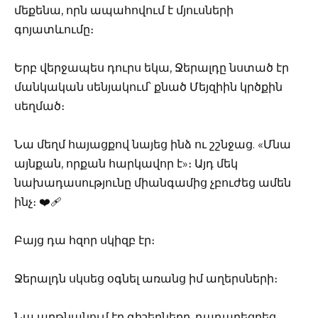
մեքենա, որն ապահովում է մյուսների
գոյատևումը։
Երբ վերջապես դուրս եկա, Ջերալդը նստած էր
մանկական սենյակում՝ քնած Մեյզիին կրծքին
սեղմած։
Նա մեղմ հայացքով նայեց ինձ ու շշնջաց. «Մնա
այնքան, որքան հարկավոր է»։ Այդ մեկ
նախադասությունը միանգամից չբուժեց ամեն
ինչ։ ❤️‍🩹
Բայց դա հզոր սկիզբ էր։
Ջերալդն սկսեց օգնել առանց իմ աղերսների։
Նա արթնանում էր գիշերները, դադարեցրեց