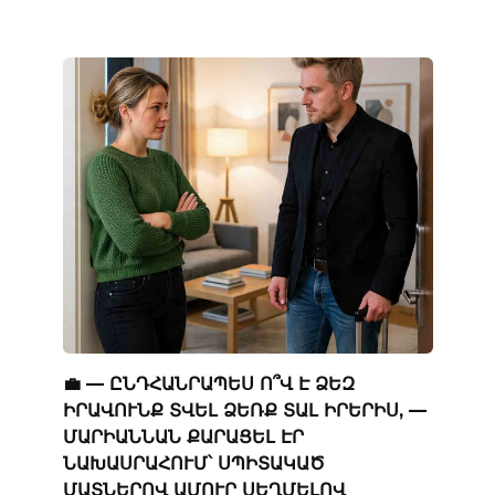
💼 — ԸՆԴՀԱՆՐԱՊԵՍ Ո՞Վ Է ՁԵԶ
ԻՐԱՎՈՒՆՔ ՏՎԵԼ ՁԵՌՔ ՏԱԼ ԻՐԵՐԻՍ, —
ՄԱՐԻԱՆՆԱՆ ՔԱՐԱՑԵԼ ԷՐ
ՆԱԽԱՍՐԱՀՈՒՄ՝ ՍՊԻՏԱԿԱԾ
ՄԱՏՆԵՐՈՎ ԱՄՈՒՐ ՍԵՂՄԵԼՈՎ