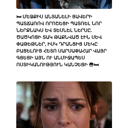
🛏️ ՄԵՋՔԻՍ ԱՆՏԱՆԵԼԻ ՑԱՎԵՐԻ
ՊԱՏՃԱՌՈՎ ՈՐՈՇԵՑԻ ՊԱՏՌԵԼ ՆՈՐ
ՆԵՐՔՆԱԿՍ ԵՎ ՏԵՍՆԵԼ ՆԵՐՍԸ.
ԾԱԾԿՈՑԻ ՏԱԿ ԹԱՔՆՎԱԾ ԷԻՆ ՍԵՎ
ՓԱԹԵԹՆԵՐ, ԻՍԿ ԴՐԱՆՑԻՑ ՄԵԿԸ
ԲԱՑԵԼՈՒՑ ՀԵՏՈ ՍԱՐՍԱՓԱՀԱՐ ՎԱՅՐ
ԳՑԵՑԻ ԱՅՆ ՈՒ ԱՆՄԻՋԱՊԵՍ
ՈՍՏԻԿԱՆՈՒԹՅՈՒՆ ԿԱՆՉԵՑԻ 😳🛏️