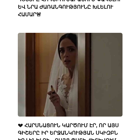
ԵՎ ՆՐԱ ԺԱՌԱՆԳՈՒԹՅՈՒՆԸ ԽԼԵԼՈՒ
ՀԱՄԱՐ🚨
💔 ՀԱՐՍՆԱՑՈՒՆ ԿԱՐԾՈՒՄ ԷՐ, ՈՐ ԱՅՍ
ԳԻՇԵՐԸ ԻՐ ԵՐՋԱՆԿՈՒԹՅԱՆ ՍԿԻԶԲՆ