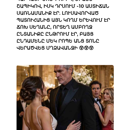
ՇԱՊԻԿՈՎ, ԻՍԿ ԴՐՍՈՒՄ -10 ԱՍՏԻՃԱՆ
ՍԱՌՆԱՄԱՆԻՔ ԷՐ. ԼՈՒՍԱՎՈՐՎԱԾ
ՊԱՏՈՒՀԱՆԻՑ ԱՅՆ ԿՈՂՄ ԵՐԵՎՈՒՄ ԷՐ
ՃՈԽ ՍԵՂԱՆԸ, ՈՐՏԵՂ ԱՄԲՈՂՋ
ԸՆՏԱՆԻՔԸ ԸՆԹՐՈՒՄ ԷՐ, ԲԱՅՑ
ԸՆԴԱՄԵՆԸ ՄԵԿ ՐՈՊԵ ԱՆՑ ՏՈՆԸ
ՎԵՐԱԾՎԵՑ ՄՂՁԱՎԱՆՋԻ 😲😲😲