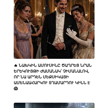
🔥 ՆԱԽԿԻՆ ԱՄՈՒՍԻՆԸ ԾԱՂՐԵՑ ՆՐԱՆ
ԵՐԵԿՈՒՅԹԻ ԺԱՄԱՆԱԿ՝ ՉԻՄԱՆԱԼՈՎ,
ՈՐ ՆԱ ԱՐԴԵՆ ՄԵՔՍԻԿԱՅԻ
ԱՄԵՆԱԱՀԱՐԿՈՒ ՏՂԱՄԱՐԴՈՒ ԿԻՆՆ Է
😱