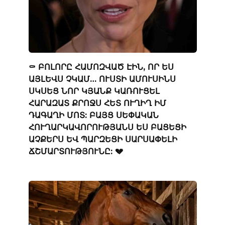
⚰️ ԲՈԼՈՐԸ ՀԱՄՈԶՎԱԾ ԷԻՆ, ՈՐ ԵՍ
ԱՅԼԵՎՍ ՉԿԱՄ… ՈՒՍՏԻ ԱՄՈՒՍԻՆՍ
ՍԿՍԵՑ ՆՈՐ ԿՅԱՆՔ ԿԱՌՈՒՑԵԼ
ՀԱՐԱԶԱՏ ՔՐՈՋՍ ՀԵՏ ՈՒՂԻՂ ԻՄ
ԴԱԳԱՂԻ ՄՈՏ: ԲԱՅՑ ՍԵՓԱԿԱՆ
ՀՈՒՂԱՐԿԱՎՈՐՈՒԹՅԱՆՍ ԵՍ ԲԱՑԵՑԻ
ԱՉՔԵՐՍ ԵՎ ՊԱՐԶԵՑԻ ՍԱՐՍԱՓԵԼԻ
ՃՇՄԱՐՏՈՒԹՅՈՒՆԸ: 💔