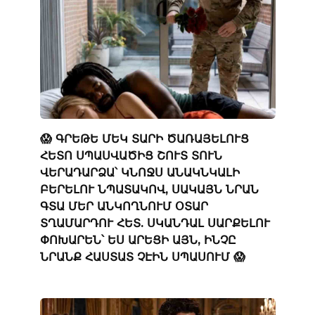
😱 ԳՐԵԹԵ ՄԵԿ ՏԱՐԻ ԾԱՌԱՅԵԼՈՒՑ
ՀԵՏՈ ՍՊԱՍՎԱԾԻՑ ՇՈՒՏ ՏՈՒՆ
ՎԵՐԱԴԱՐՁԱ՝ ԿՆՈՋՍ ԱՆԱԿՆԿԱԼԻ
ԲԵՐԵԼՈՒ ՆՊԱՏԱԿՈՎ, ՍԱԿԱՅՆ ՆՐԱՆ
ԳՏԱ ՄԵՐ ԱՆԿՈՂՆՈՒՄ ՕՏԱՐ
ՏՂԱՄԱՐԴՈՒ ՀԵՏ. ՍԿԱՆԴԱԼ ՍԱՐՔԵԼՈՒ
ՓՈԽԱՐԵՆ՝ ԵՍ ԱՐԵՑԻ ԱՅՆ, ԻՆՉԸ
ՆՐԱՆՔ ՀԱՍՏԱՏ ՉԷԻՆ ՍՊԱՍՈՒՄ 😱