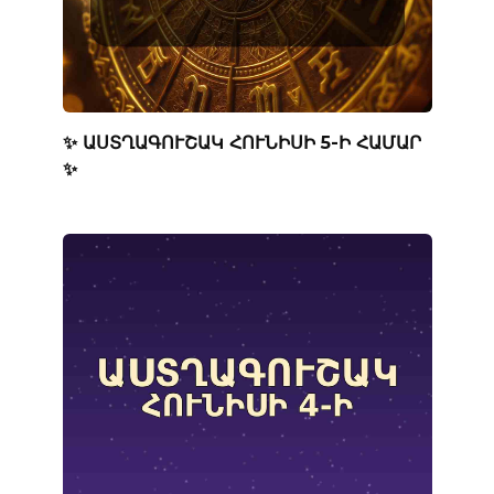
✨ ԱՍՏՂԱԳՈՒՇԱԿ ՀՈՒՆԻՍԻ 5-Ի ՀԱՄԱՐ
✨