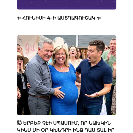
✨ ՀՈՒՆԻՍԻ 4-Ի ԱՍՏՂԱԳՈՒՇԱԿ ✨
🤯 ԵՐԲԵՔ ՉԷԻ ՍՊԱՍՈՒՄ, ՈՐ ՆԱԽԿԻՆ
ԿԻՆՍ ՄԻ ՕՐ ԿԽՆԴՐԻ ԻՆՁ ԴԱՍ ՏԱԼ ԻՐ