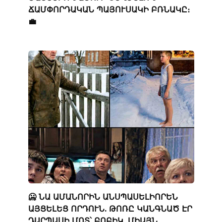
ՃԱՄՓՈՐԴԱԿԱՆ ՊԱՅՈՒՍԱԿԻ ԲՌՆԱԿԸ։
💼
🥶 ՆԱ ԱՄԱՆՈՐԻՆ ԱՆՍՊԱՍԵԼԻՈՐԵՆ
ԱՅՑԵԼԵՑ ՈՐԴՈՒՆ. ԹՈՌԸ ԿԱՆԳՆԱԾ ԷՐ
ԴԱՐՊԱՍԻ ՄՈՏ՝ ԲՈԲԻԿ, ՄԻԱՅՆ