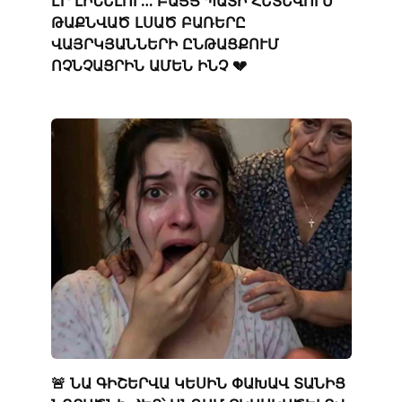
ԷՐ ԼԻՆԵԼՈՒ… ԲԱՅՑ ՊԱՏԻ ՀԵՏԵՎՈՒՄ
ԹԱՔՆՎԱԾ ԼՍԱԾ ԲԱՌԵՐԸ
ՎԱՅՐԿՅԱՆՆԵՐԻ ԸՆԹԱՑՔՈՒՄ
ՈՉՆՉԱՑՐԻՆ ԱՄԵՆ ԻՆՉ 💔
🚨 ՆԱ ԳԻՇԵՐՎԱ ԿԵՍԻՆ ՓԱԽԱՎ ՏԱՆԻՑ