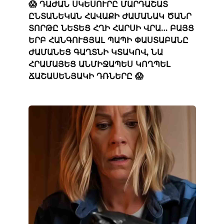
😱 ԴԱԺԱՆ ՍԿԵՍՈՒՐԸ ՄԱՐԴԱՇԱՏ
ԸՆՏԱՆԵԿԱՆ ՀԱՎԱՔԻ ԺԱՄԱՆԱԿ ԾԱՆՐ
ՏՈՐԹԸ ՆԵՏԵՑ ՀՂԻ ՀԱՐՍԻ ՎՐԱ… ԲԱՅՑ
ԵՐԲ ՀԱՆԳՈՒՑՅԱԼ ՊԱՊԻ ՓԱՍՏԱԲԱՆԸ
ԺԱՄԱՆԵՑ ԳԱՂՏՆԻ ԿՏԱԿՈՎ, ՆԱ
ՀՐԱՄԱՅԵՑ ԱՆՄԻՋԱՊԵՍ ԿՈՂՊԵԼ
ՃԱՇԱՍԵՆՅԱԿԻ ԴՌՆԵՐԸ 😱