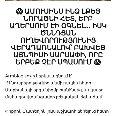
😱 ԱՄՈՒՍԻՆՍ ԻՆՁ ԼՔԵՑ
ՆՈՐԱԾՆԻ ՀԵՏ, ԵՐԲ
ԱՂԵՐՍՈՒՄ ԷԻ ՕԳՆԵԼ… ԻՍԿ
ԾՆՆԴՅԱՆ
ՈՒՂԵՎՈՐՈՒԹՅՈՒՆԻՑ
ՎԵՐԱԴԱՌՆԱԼՈՎ՝ ԲԱԽՎԵՑ
ԱՅՆՊԻՍԻ ՍԱՐՍԱՓԻ, ՈՐԸ
ԵՐԲԵՔ ՉԷՐ ՍՊԱՍՈՒՄ 😱
Armblog.am-ը ներկայացնում է՝
Ծննդաբերությունից անմիջապես հետո
Մարիանայի օրգանիզմը հանձնվեց, և սկսվեց
մահացու վտանգավոր բժշկական ճգնաժամ։
Փոքրիկ Մատեոյին լույս աշխարհ բերելուց հետո