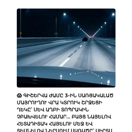
😱 ԳԻՇԵՐՎԱ ԺԱՄԸ 3-ԻՆ ՍԱՌՑԱԿԱԼԱԾ
ՄԱՅՐՈՒՂՈՒ ՎՐԱ ԿՏՐՈՒԿ ՇՐՋԵՑԻ
ՂԵԿԸ՝ ՍԵՎ ԱՂԲԻ ՏՈՊՐԱԿԻՆ
ՉԲԱԽՎԵԼՈՒ ՀԱՄԱՐ… ԲԱՅՑ ՆԱՅԵԼՈՎ
ՀԵՏԱԴԻՏԱԿ ՀԱՅԵԼՈՒ ՄԵՋ ԵՎ
ՏԵՍՆԵԼՈՎ ՆԵՐՍՈՒՄ ՍԱՌԱԾԸ՝ ՍԻՐՏՍ