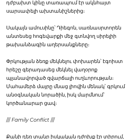
դժբախտ կինը տառապում էր ակնհայտ
սարսափելի ախտանիշներից։
Սակայն ամուսինը՝ Դիեգոն, սառնասրտորեն
անտեսեց հոգեվարքի մեջ գտնվող սիրելիի
թախանձագին աղերսանքները։
Փրկության ձեռք մեկնելու փոխարեն՝ էգոիստ
հրեշը գերադասեց մեկնել վաղօրոք
պլանավորված զվարճալի ուղևորության։
Մահամերձ մայրը մնաց լիովին մենակ՝ գրկում
անօգնական նորածին, իսկ մարմնում՝
կործանարար ցավ։
///
Family Conflict
///
Քանի դեռ տանը իսկական դժոխք էր տիրում,