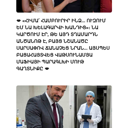
💋 «ՀԻՄԱ՛ ՀԱՄԲՈՒՐԻՐ ԻՆՁ… ՈՒԶՈՒՄ
ԵՄ ՆԱ ԽԵԼԱԳԱՐՎԻ ԽԱՆԴԻՑ»։ ՆԱ
ԿԱՐԾՈՒՄ ԷՐ, ԹԵ ԱՅԴ ՏՂԱՄԱՐԴՆ
ԱՆԾԱՆՈԹ Է, ԲԱՅՑ ՆՇԱՆԱԾԸ
ՍԱՐՍԱՓՈՎ ՃԱՆԱՉԵՑ ՆՐԱՆ… ԱՅՍՊԵՍ
ԲԱՑԱՀԱՅՏՎԵՑ ՎԱԹՍՈՒՆԱՄՅԱ
ՄԱՖԻԱՅԻ ՊԱՐԱԳԼԽԻ ՄՈՒԹ
ԳԱՂՏՆԻՔԸ 💋