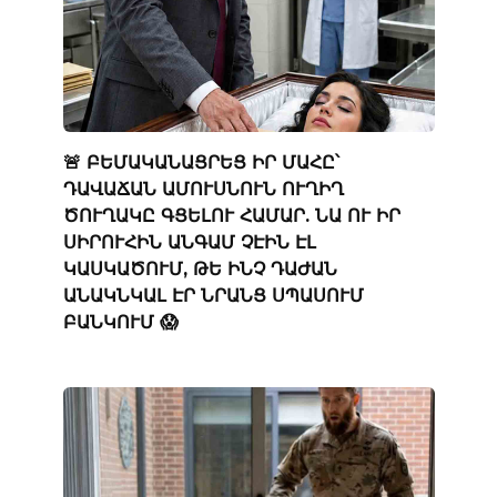
🚨 ԲԵՄԱԿԱՆԱՑՐԵՑ ԻՐ ՄԱՀԸ՝
ԴԱՎԱՃԱՆ ԱՄՈՒՍՆՈՒՆ ՈՒՂԻՂ
ԾՈՒՂԱԿԸ ԳՑԵԼՈՒ ՀԱՄԱՐ. ՆԱ ՈՒ ԻՐ
ՍԻՐՈՒՀԻՆ ԱՆԳԱՄ ՉԷԻՆ ԷԼ
ԿԱՍԿԱԾՈՒՄ, ԹԵ ԻՆՉ ԴԱԺԱՆ
ԱՆԱԿՆԿԱԼ ԷՐ ՆՐԱՆՑ ՍՊԱՍՈՒՄ
ԲԱՆԿՈՒՄ 😱