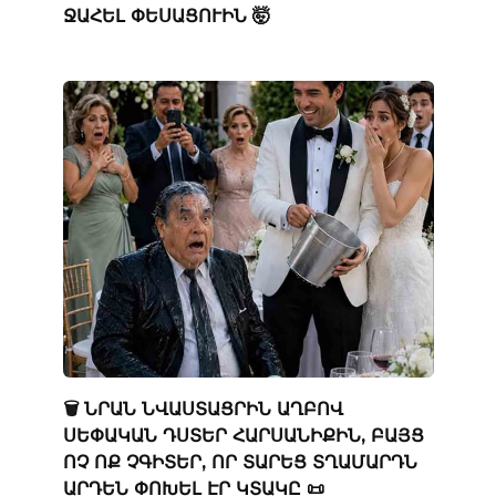
ՋԱՀԵԼ ՓԵՍԱՑՈՒԻՆ 🤯
🗑️ ՆՐԱՆ ՆՎԱՍՏԱՑՐԻՆ ԱՂԲՈՎ
ՍԵՓԱԿԱՆ ԴՍՏԵՐ ՀԱՐՍԱՆԻՔԻՆ, ԲԱՅՑ
ՈՉ ՈՔ ՉԳԻՏԵՐ, ՈՐ ՏԱՐԵՑ ՏՂԱՄԱՐԴՆ
ԱՐԴԵՆ ՓՈԽԵԼ ԷՐ ԿՏԱԿԸ 📜