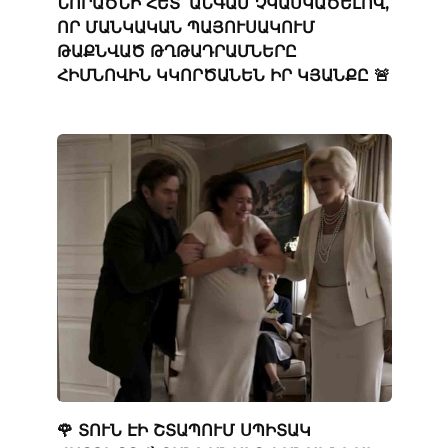
ՆՈՐԱԾՆԻ ՀԵՏ՝ ԱՆԳԱՄ ՉԿԱՍԿԱԾԵԼՈՎ,
ՈՐ ՄԱՆԿԱԿԱՆ ՊԱՅՈՒՍԱԿՈՒՄ
ԹԱՔՆՎԱԾ ԹՂԹԱԴՐԱՄՆԵՐԸ
ՀԻՄՆՈՎԻՆ ԿԿՈՐԾԱՆԵՆ ԻՐ ԿՅԱՆՔԸ 🚨
🌹 ՏՈՒՆ ԷԻ ՇՏԱՊՈՒՄ ՍՊԻՏԱԿ