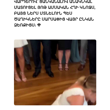
ՎԱՐԴԵՐՈՎ՝ ՑԱՆԿԱՆԱԼՈՎ ԱՆԱԿՆԿԱԼ
ՄԱՏՈՒՑԵԼ ՅՈԹ ԱՄՍԱԿԱՆ ՀՂԻ ԿՆՈՋՍ,
ԲԱՅՑ ՆԵՐՍ ՄՏՆԵԼՈՒՆ ՊԵՍ
ԾԱՂԻԿՆԵՐԸ ՍԱՐՍԱՓԻՑ ՎԱՅՐ ԸՆԿԱՆ
ՁԵՌՔԻՑՍ։ 🌹