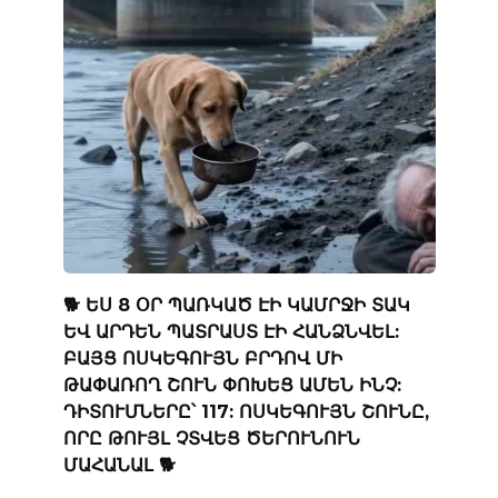
🐕 ԵՍ 8 ՕՐ ՊԱՌԿԱԾ ԷԻ ԿԱՄՐՋԻ ՏԱԿ
ԵՎ ԱՐԴԵՆ ՊԱՏՐԱՍՏ ԷԻ ՀԱՆՁՆՎԵԼ:
ԲԱՅՑ ՈՍԿԵԳՈՒՅՆ ԲՐԴՈՎ ՄԻ
ԹԱՓԱՌՈՂ ՇՈՒՆ ՓՈԽԵՑ ԱՄԵՆ ԻՆՉ:
ԴԻՏՈՒՄՆԵՐԸ՝ 117: ՈՍԿԵԳՈՒՅՆ ՇՈՒՆԸ,
ՈՐԸ ԹՈՒՅԼ ՉՏՎԵՑ ԾԵՐՈՒՆՈՒՆ
ՄԱՀԱՆԱԼ 🐕