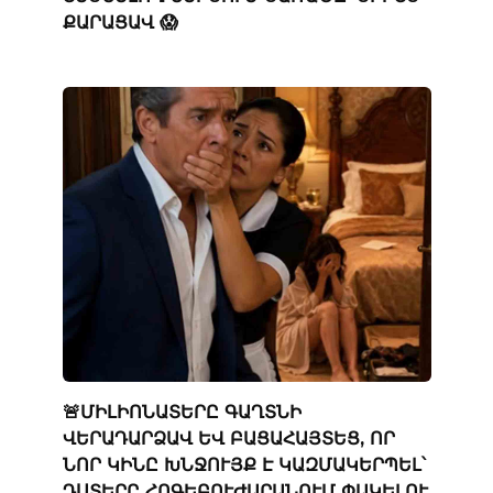
ՔԱՐԱՑԱՎ 😱
🚨ՄԻԼԻՈՆԱՏԵՐԸ ԳԱՂՏՆԻ
ՎԵՐԱԴԱՐՁԱՎ ԵՎ ԲԱՑԱՀԱՅՏԵՑ, ՈՐ
ՆՈՐ ԿԻՆԸ ԽՆՋՈՒՅՔ Է ԿԱԶՄԱԿԵՐՊԵԼ՝
ԴՍՏԵՐԸ ՀՈԳԵԲՈՒԺԱՐԱՆՈՒՄ ՓԱԿԵԼՈՒ