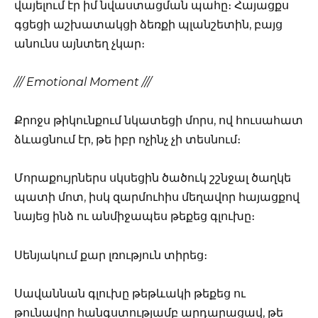
վայելում էր իմ նվաստացման պահը։ Հայացքս
գցեցի աշխատակցի ձեռքի պլանշետին, բայց
անունս այնտեղ չկար։
/// Emotional Moment ///
Քրոջս թիկունքում նկատեցի մորս, ով հուսահատ
ձևացնում էր, թե իբր ոչինչ չի տեսնում։
Մորաքույրներս սկսեցին ծածուկ շշնջալ ծաղկե
պատի մոտ, իսկ զարմուհիս մեղավոր հայացքով
նայեց ինձ ու անմիջապես թեքեց գլուխը։
Սենյակում քար լռություն տիրեց։
Սավաննան գլուխը թեթևակի թեքեց ու
թունավոր հանգստությամբ արդարացավ, թե