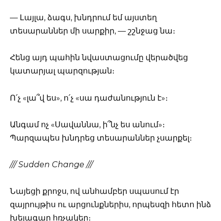
— Լայլա, ձագս, խնդրում եմ այստեղ
տեսարաններ մի սարքիր, — շշնջաց նա։
Հենց այդ պահին նվաստացումը վերածվեց
կատարյալ պարզության։
Ո՛չ «լա՞վ ես», ո՛չ «սա դաժանություն է»։
Անգամ ոչ «Սավաննա, ի՞նչ ես անում»։
Պարզապես խնդրեց տեսարաններ չսարքել։
/// Sudden Change ///
Նայեցի քրոջս, ով անհամբեր սպասում էր
զայրույթիս ու արցունքներիս, որպեսզի հետո ինձ
խելագար հռչակեր։