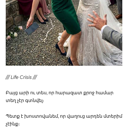
/// Life Crisis ///
Բայց արի ու տես, որ հարազատ քրոջ համար
տեղ չէր գտնվել։
Պետք է խոստովանեմ, որ վաղուց արդեն մտերիմ
չէինք։