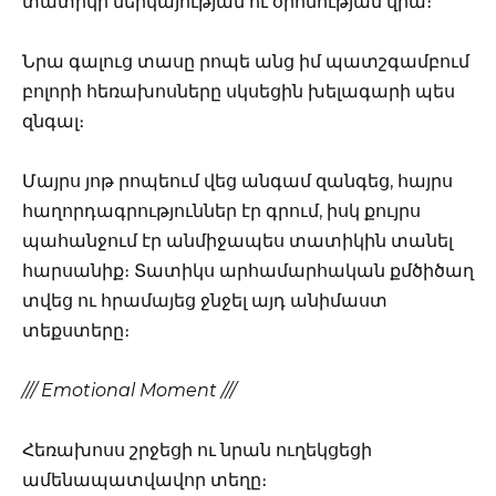
տատիկի ներկայության ու օրհնության վրա։
Նրա գալուց տասը րոպե անց իմ պատշգամբում
բոլորի հեռախոսները սկսեցին խելագարի պես
զնգալ։
Մայրս յոթ րոպեում վեց անգամ զանգեց, հայրս
հաղորդագրություններ էր գրում, իսկ քույրս
պահանջում էր անմիջապես տատիկին տանել
հարսանիք։ Տատիկս արհամարհական քմծիծաղ
տվեց ու հրամայեց ջնջել այդ անիմաստ
տեքստերը։
/// Emotional Moment ///
Հեռախոսս շրջեցի ու նրան ուղեկցեցի
ամենապատվավոր տեղը։