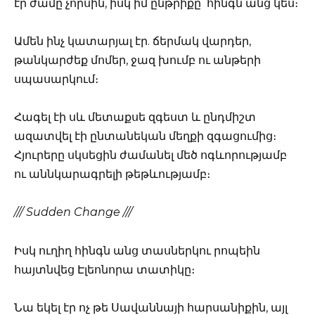
էր ժամը չորսին, իսկ իմ ընթրիքը՝ հինգն անց կես։
Ամեն ինչ կատարյալ էր. ճերմակ վարդեր,
թանկարժեք մոմեր, ջազ խումբ ու անթերի
սպասարկում։
Հագել էի սև մետաքսե զգեստ և ընդմիշտ
ազատվել էի ընտանեկան մեղքի զգացումից։
Հյուրերը սկսեցին ժամանել մեծ ոգևորությամբ
ու աննկարագրելի թեթևությամբ։
/// Sudden Change ///
Իսկ ուղիղ հինգն անց տասներկու րոպեին
հայտնվեց Էլեոնորա տատիկը։
Նա եկել էր ոչ թե Սավաննայի հարսանիքին, այլ