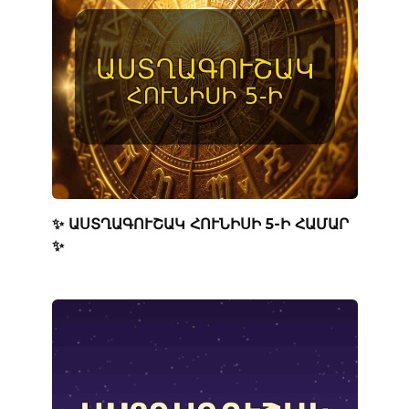
✨ ԱՍՏՂԱԳՈՒՇԱԿ ՀՈՒՆԻՍԻ 5-Ի ՀԱՄԱՐ
✨