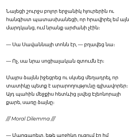
Նայեցի շուրջս բոլոր երջանիկ հյուրերին ու
հանգիստ պատասխանեցի, որ հրավիրել եմ այն
մարդկանց, ում նրանք արժանի չէին։
— Սա Սավաննայի տոնն էր, — բղավեց նա։
— Ոչ, սա նրա սոցիալական զտումն էր։
Մայրս ձայնն իջեցրեց ու սկսեց մեղադրել, որ
տատիկը պետք է արարողությունը գլխավորեր։
Այդ պահին մեջքիս հետևից լսվեց Էլեոնորայի
քարե, սառը ձայնը։
/// Moral Dilemma ///
— Մարգարետ, եթե աղջիկդ ուզում էր իմ