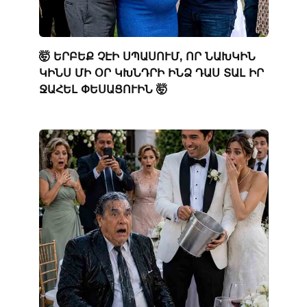
🤯 ԵՐԲԵՔ ՉԷԻ ՍՊԱՍՈՒՄ, ՈՐ ՆԱԽԿԻՆ
ԿԻՆՍ ՄԻ ՕՐ ԿԽՆԴՐԻ ԻՆՁ ԴԱՍ ՏԱԼ ԻՐ
ՋԱՀԵԼ ՓԵՍԱՑՈՒԻՆ 🤯