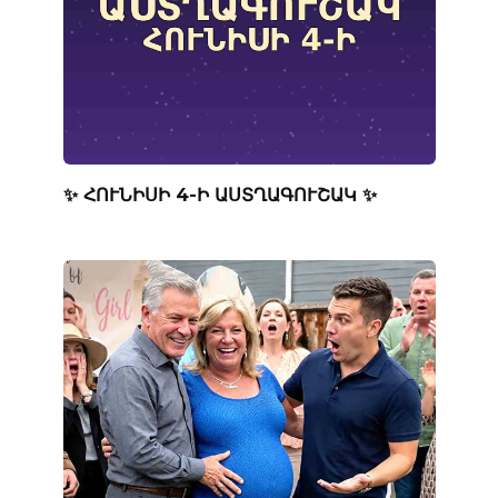
✨ ՀՈՒՆԻՍԻ 4-Ի ԱՍՏՂԱԳՈՒՇԱԿ ✨