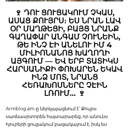
🍷 ԴՈՒ ՑՈՒՑԱԿՈՒՄ ՉԿԱՍ,
ԱՍԱՑ ՔՈՒՅՐՍ։ ԵՍ ՆՐԱՆ ԼԱՎ
ՕՐ ՄԱՂԹԵՑԻ, ԲԱՅՑ ՆՐԱՆՔ
ԳԱՂԱՓԱՐ ԱՆԳԱՄ ՉՈՒՆԵԻՆ,
ԹԵ ԻՆՉ ԷԻ ԱՆԵԼՈՒ ԻՄ 4
ՄԻԼԻՈՆԱՆՈՑ ԽԱՂՈՂԻ
ԱՅԳՈՒՄ — ԵՎ ԵՐԲ ՏԱՏԻԿՍ
ՀԱՐՍԱՆԻՔԻ ՓՈԽԱՐԵՆ ԵԿԱՎ
ԻՆՁ ՄՈՏ, ՆՐԱՆՑ
ՀԵՌԱԽՈՍՆԵՐԸ ՉԷԻՆ
ԼՌՈՒՄ… 🍷
Armblog.am-ը ներկայացնում է՝ Քույրս
սառնասրտորեն հայտարարեց, որ անունս
հյուրերի ցուցակում բացակայում է, իսկ ես