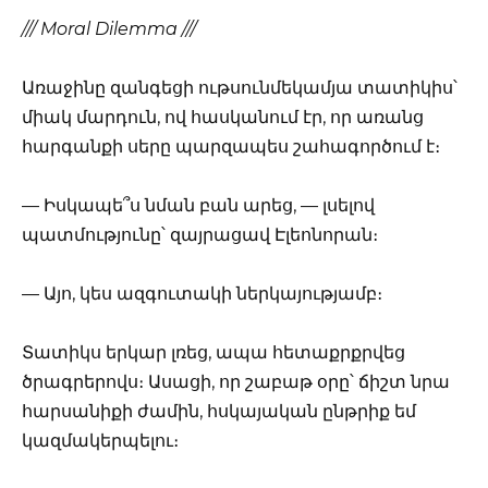
/// Moral Dilemma ///
Առաջինը զանգեցի ութսունմեկամյա տատիկիս՝
միակ մարդուն, ով հասկանում էր, որ առանց
հարգանքի սերը պարզապես շահագործում է։
— Իսկապե՞ս նման բան արեց, — լսելով
պատմությունը՝ զայրացավ Էլեոնորան։
— Այո, կես ազգուտակի ներկայությամբ։
Տատիկս երկար լռեց, ապա հետաքրքրվեց
ծրագրերովս։ Ասացի, որ շաբաթ օրը՝ ճիշտ նրա
հարսանիքի ժամին, հսկայական ընթրիք եմ
կազմակերպելու։