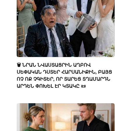
🗑️ ՆՐԱՆ ՆՎԱՍՏԱՑՐԻՆ ԱՂԲՈՎ
ՍԵՓԱԿԱՆ ԴՍՏԵՐ ՀԱՐՍԱՆԻՔԻՆ, ԲԱՅՑ
ՈՉ ՈՔ ՉԳԻՏԵՐ, ՈՐ ՏԱՐԵՑ ՏՂԱՄԱՐԴՆ
ԱՐԴԵՆ ՓՈԽԵԼ ԷՐ ԿՏԱԿԸ 📜