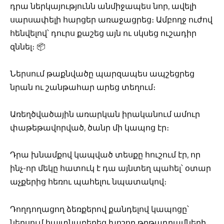
դրա ներկայությունն անմիջապես նոր, ավելի
սարսափելի հարցեր առաջացրեց։ Ամբողջ ուժով
հենվելով՝ դուրս քաշեց այն ու սկսեց ուշադիր
զննել։ 📦
Ներսում թաքնվածը պարզապես ապշեցրեց
նրան ու շանթահար արեց տեղում։
Առեղծվածային առարկան իրականում ամուր
փաթեթավորված, ծանր մի կապոց էր։
Դրա խնամքով կապված տեսքը հուշում էր, որ
ինչ-որ մեկը հատուկ է դա այնտեղ պահել՝ օտար
աչքերից հեռու պահելու նպատակով։
Դողդողացող ձեռքերով քանդելով կապոցը՝
ներսում հայտնաբերեց խոշոր թղթադրամների