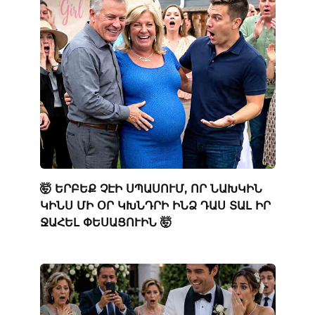
🤯 ԵՐԲԵՔ ՉԷԻ ՍՊԱՍՈՒՄ, ՈՐ ՆԱԽԿԻՆ
ԿԻՆՍ ՄԻ ՕՐ ԿԽՆԴՐԻ ԻՆՁ ԴԱՍ ՏԱԼ ԻՐ
ՋԱՀԵԼ ՓԵՍԱՑՈՒԻՆ 🤯