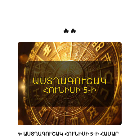
🔥🔥
✨ ԱՍՏՂԱԳՈՒՇԱԿ ՀՈՒՆԻՍԻ 5-Ի ՀԱՄԱՐ