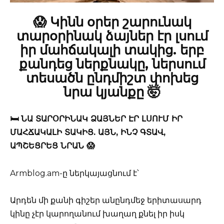
😱 Կինն օրեր շարունակ
տարօրինակ ձայներ էր լսում
իր մահճակալի տակից. երբ
քանդեց ներքնակը, ներսում
տեսածն ընդմիշտ փոխեց
նրա կյանքը 🤯
🛏️ ՆԱ ՏԱՐՕՐԻՆԱԿ ՁԱՅՆԵՐ ԷՐ ԼՍՈՒՄ ԻՐ
ՄԱՀՃԱԿԱԼԻ ՏԱԿԻՑ. ԱՅՆ, ԻՆՉ ԳՏԱՎ,
ԱՊՇԵՑՐԵՑ ՆՐԱՆ 😱
Armblog.am-ը ներկայացնում է՝
Արդեն մի քանի գիշեր անընդմեջ երիտասարդ
կինը չէր կարողանում խաղաղ քնել իր իսկ