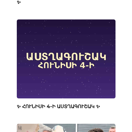
✨
✨ ՀՈՒՆԻՍԻ 4-Ի ԱՍՏՂԱԳՈՒՇԱԿ ✨