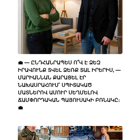
💼 — ԸՆԴՀԱՆՐԱՊԵՍ Ո՞Վ Է ՁԵԶ
ԻՐԱՎՈՒՆՔ ՏՎԵԼ ՁԵՌՔ ՏԱԼ ԻՐԵՐԻՍ, —
ՄԱՐԻԱՆՆԱՆ ՔԱՐԱՑԵԼ ԷՐ
ՆԱԽԱՍՐԱՀՈՒՄ՝ ՍՊԻՏԱԿԱԾ
ՄԱՏՆԵՐՈՎ ԱՄՈՒՐ ՍԵՂՄԵԼՈՎ
ՃԱՄՓՈՐԴԱԿԱՆ ՊԱՅՈՒՍԱԿԻ ԲՌՆԱԿԸ։
💼