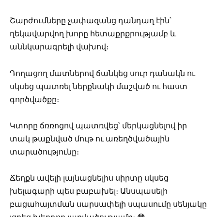
Շարժումները չափազանց դանդաղ էին՝
ղեկավարվող խորը հետաքրքրությամբ և
աննկարագրելի վախով։
Դողացող մատներով ճանկեց սուր դանակն ու
սկսեց պատռել ներքնակի մաշված ու հաստ
գործվածքը։
Կտորը ճռռոցով պատռվեց՝ մերկացնելով իր
տակ թաքնված մութ ու առեղծվածային
տարածությունը։
Ճեղքն ավելի լայնացնելիս սիրտը սկսեց
խելագարի պես բաբախել։ Անսպասելի
բացահայտման սարսափելի սպասումը սենյակը