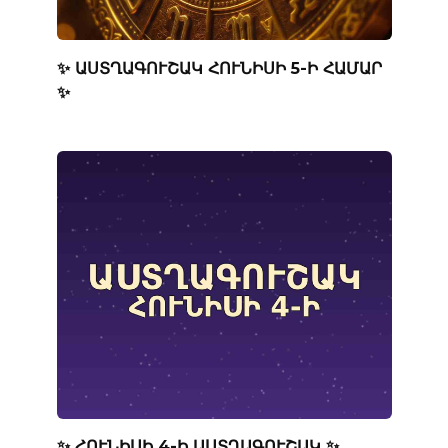
✨ ԱՍՏՂԱԳՈՒՇԱԿ ՀՈՒՆԻՍԻ 5-Ի ՀԱՄԱՐ
✨
✨ ՀՈՒՆԻՍԻ 4-Ի ԱՍՏՂԱԳՈՒՇԱԿ ✨