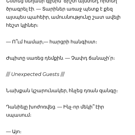
Նստեց սեղանի գլխին՝ ճիշտ այնտեղ, որտեղ
ծրագրել էի. — Տարիներ առաջ պետք է քեզ
այսպես պահեիր, ամուսնությունը շատ ավելի
հեշտ կլիներ։
— Ո՞ւմ համար,— հարցրի հանգիստ։
Ժպիտը սառեց դեմքին. — Չափդ ճանաչի՛ր։
///
Unexpected Guests
///
Նախքան կշարունակեր, հնչեց դռան զանգը։
Դանիելը խոժոռվեց. — Ինչ-որ մեկի՞ էիր
սպասում։
— Այո։