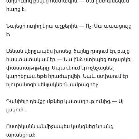
աղմուկով քսվեց հատակին. — Սա ընտանեկան
հարց է։
Նայեցի ուղիղ նրա աչքերին. — Ոչ։ Սա ապացույց
է։
Լենան վերջապես խոսեց, ձայնը դողում էր, բայց
հաստատակամ էր. — Նա ինձ ստիպեց ուղարկել
փաստաթղթերը։ Սպառնում էր ոչնչացնել
կարիերաս, եթե հրաժարվեի։ Նաև ստիպում էր
հյուրանոցի սենյակներն ամրագրել։
Դանիելի դեմքը մթնեց կատաղությունից. — Այ
լակոտ…
Ոստիկանն անմիջապես կանգնեց նրանց
արանքում։