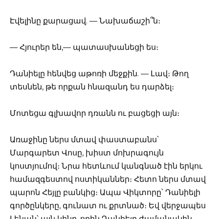
Էվելինը քարացավ. — Նախաճաշի՞ն։
— Հյուրեր են,— պատասխանեցի ես։
Դանիելը հենվեց աթոռի մեջքին. — Լավ։ Թող
տեսնեն, թե որքան հնազանդ ես դարձել։
Մոտեցա գլխավոր դռանն ու բացեցի այն։
Առաջինը ներս մտավ փաստաբանս՝
Մարգարետ Վոսը, խիստ մոխրագույն
կոստյումով։ Նրա հետևում կանգնած էին երկու
համազգեստով ոստիկաններ։ Հետո ներս մտավ
պարոն Հեյլը բանկից։ Ապա Վիկտորը՝ Դանիելի
գործընկերը, գունատ ու քրտնած։ Եվ վերջապես
Լենան՝ այն կինը, որին Դանիելը ժամանակին