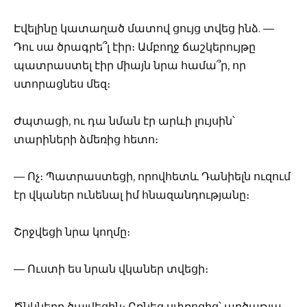
Էվելինը կատաղած մատով ցույց տվեց ինձ. —
Դու սա ծրագրե՞լ էիր։ Ամբողջ ճաշկերույթը
պատրաստել էիր միայն նրա համա՞ր, որ
ստորացնես մեզ։
Ժպտացի, ու դա նման էր արևի լույսին՝
տարիների ձմեռից հետո։
— Ոչ։ Պատրաստեցի, որովհետև Դանիելն ուզում
էր վկաներ ունենալ իմ հնազանդությանը։
Շրջվեցի նրա կողմը։
— Ուստի ես նրան վկաներ տվեցի։
Ծնկները ծալվեցին։ Բռնեց սփռոցից՝ արծաթյա