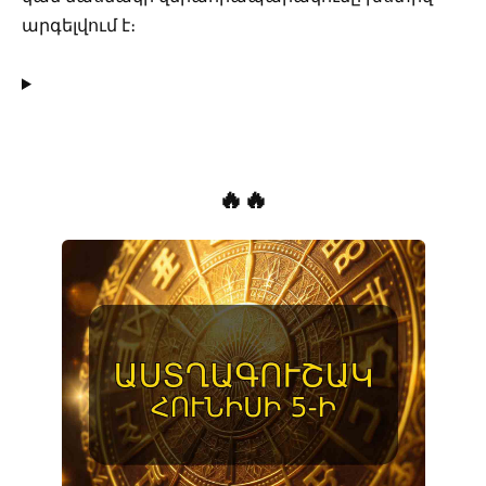
արգելվում է։
🔥🔥