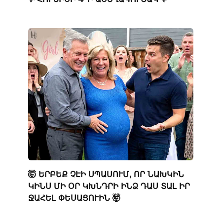
🤯 ԵՐԲԵՔ ՉԷԻ ՍՊԱՍՈՒՄ, ՈՐ ՆԱԽԿԻՆ
ԿԻՆՍ ՄԻ ՕՐ ԿԽՆԴՐԻ ԻՆՁ ԴԱՍ ՏԱԼ ԻՐ
ՋԱՀԵԼ ՓԵՍԱՑՈՒԻՆ 🤯