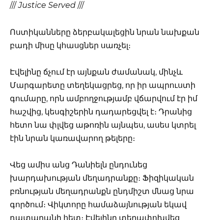
///
Justice Served
///
Ոստիկանները ձերբակալեցին նրան նախքան
բադի միսը կհասցներ սառչել։
Էվելինը ճչում էր այնքան ժամանակ, մինչև
Մարգարետը տեղեկացրեց, որ իր ապրուստի
գումարը, որն ամբողջությամբ վճարվում էր իմ
հաշվից, կեսգիշերին դադարեցվել է։ Դրանից
հետո նա փլվեց աթոռին այնպես, ասես կտրել
էին նրան կառավարող թելերը։
Վեց ամիս անց Դանիելն ընդունեց
խարդախության մեղադրանքը։ Ֆիզիկական
բռնության մեղադրանքն ընդմիշտ մնաց նրա
գործում։ Վիկտորը համաձայնության եկավ
դատարանի հետ։ Էվելինը տեղափոխվեց