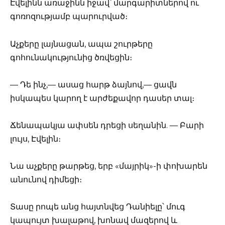
Էվելինն առաջինն իջավ՝ մարգարիտներով ու
գոռոզությամբ պարուրված։
Աչքերը լայնացան, ապա շուրթերը
գոհունակությունից ծռվեցին։
— Դե ինչ,— ասաց հարթ ձայնով,— ցավն
իսկապես կարող է արժեքավոր դասեր տալ։
Ճենապակյա ափսեն դրեցի սեղանին. — Բարի
լույս, Էվելին։
Նա աչքերը թարթեց, երբ «մայրիկ»-ի փոխարեն
անունով դիմեցի։
Տասը րոպե անց հայտնվեց Դանիելը՝ մուգ
կապույտ խալաթով, խոնավ մազերով և