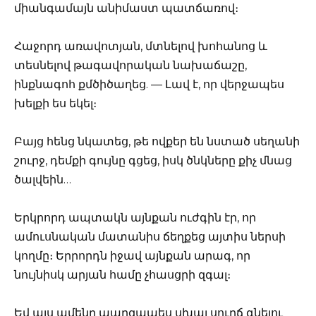
միանգամայն անիմաստ պատճառով։
Հաջորդ առավոտյան, մտնելով խոհանոց և
տեսնելով թագավորական նախաճաշը,
ինքնագոհ քմծիծաղեց. — Լավ է, որ վերջապես
խելքի ես եկել։
Բայց հենց նկատեց, թե ովքեր են նստած սեղանի
շուրջ, դեմքի գույնը գցեց, իսկ ծնկները քիչ մնաց
ծալվեին…
Երկրորդ ապտակն այնքան ուժգին էր, որ
ամուսնական մատանիս ճեղքեց այտիս ներսի
կողմը։ Երրորդն իջավ այնքան արագ, որ
նույնիսկ արյան համը չհասցրի զգալ։
Եվ այս ամենը պարզապես սխալ սուրճ գնելու