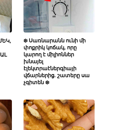
❄️ Սառնարանն ունի մի
ՄԵԿ,
փոքրիկ կոճակ, որը
կարող է միլիոններ
ԱԼ
խնայել
էլեկտրաէներգիայի
վճարներից. շատերը սա
չգիտեն ❄️