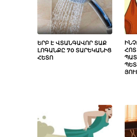
ԻՆՉ
ԵՐԲ Է ՎՏԱՆԳԱՎՈՐ ՏԱՔ
ՀՈՏ
ԼՈԳԱՆՔԸ 70 ՏԱՐԵԿԱՆԻՑ
ՊԱՏ
ՀԵՏՈ
ՊԵՏ
ՅՈՒ