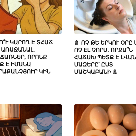
Ո՞Ւ ԿԱՐՈՂ Է ՏՀԱՃ
🚿 ՈՉ ԹԵ ԵՐԿՈՒ ՕՐԸ 
 ԱՌԱՋԱՆԱԼ.
ՈՉ ԷԼ ՉՈՐՍ․ ՈՐՔԱ՞Ն
ՃԱՌՆԵՐ, ՈՐՈՆՔ
ՀԱՃԱԽ ՊԵՏՔ Է ԼՎԱՆ
Ք Է ԻՄԱՆԱ
ՄԱԶԵՐԸ՝ ԸՍՏ
ՐԱՔԱՆՉՅՈՒՐ ԿԻՆ
ՄԱՇԿԱԲԱՆԻ 🚿