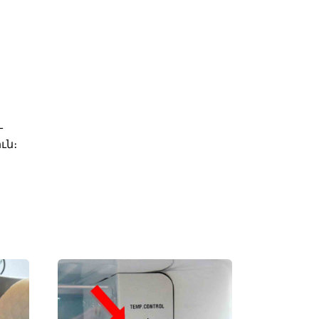
ւ
ւն։