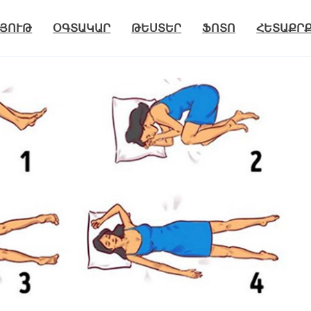
ՅՈՒԹ
ՕԳՏԱԿԱՐ
ԹԵՍՏԵՐ
ՖՈՏՈ
ՀԵՏԱՔՐ