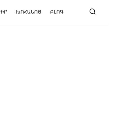
ՔԻՐ
ԽՈՀԱՆՈՑ
ԲԼՈԳ