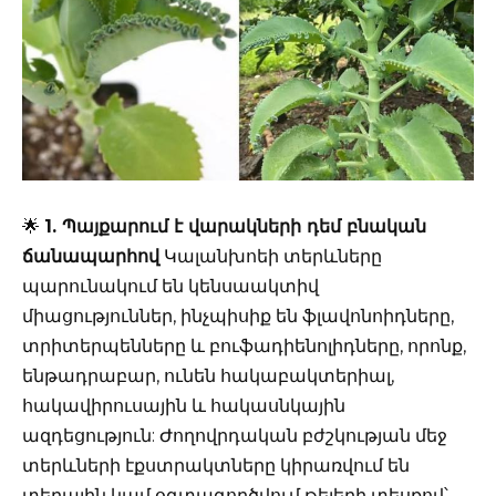
🌟
1. Պայքարում է վարակների դեմ բնական
ճանապարհով
Կալանխոեի տերևները
պարունակում են կենսաակտիվ
միացություններ, ինչպիսիք են ֆլավոնոիդները,
տրիտերպենները և բուֆադիենոլիդները, որոնք,
ենթադրաբար, ունեն հակաբակտերիալ,
հակավիրուսային և հակասնկային
ազդեցություն: Ժողովրդական բժշկության մեջ
տերևների էքստրակտները կիրառվում են
տեղային կամ օգտագործվում թեյերի տեսքով՝