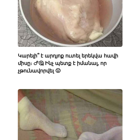
Կարելի՞ է արդյոք ուտել երեկվա հավի
միսը։ 🍗🤔 Ինչ պետք է իմանալ, որ
չթունավորվել 🤢