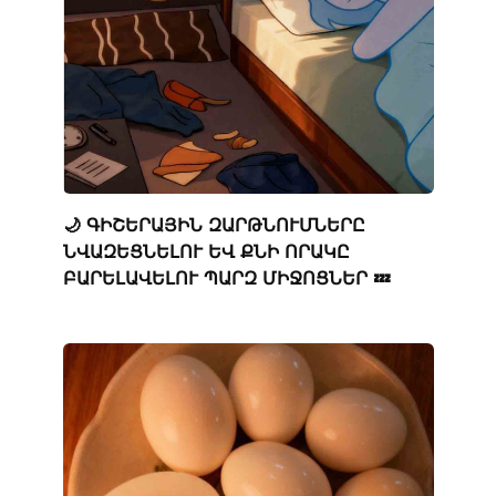
🌙 ԳԻՇԵՐԱՅԻՆ ԶԱՐԹՆՈՒՄՆԵՐԸ
ՆՎԱԶԵՑՆԵԼՈՒ ԵՎ ՔՆԻ ՈՐԱԿԸ
ԲԱՐԵԼԱՎԵԼՈՒ ՊԱՐԶ ՄԻՋՈՑՆԵՐ 💤