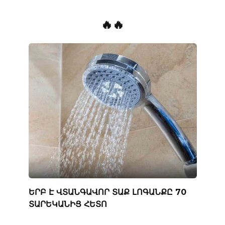
🔥🔥
ԵՐԲ Է ՎՏԱՆԳԱՎՈՐ ՏԱՔ ԼՈԳԱՆՔԸ 70
ՏԱՐԵԿԱՆԻՑ ՀԵՏՈ