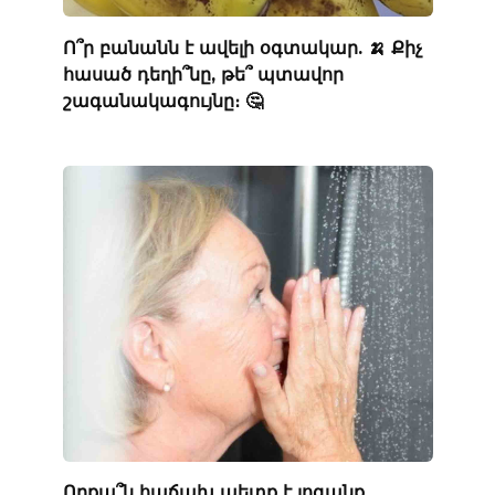
Ո՞ր բանանն է ավելի օգտակար. 🍌 Քիչ
հասած դեղի՞նը, թե՞ պտավոր
շագանակագույնը։ 🤔
Որքա՞ն հաճախ պետք է լոգանք