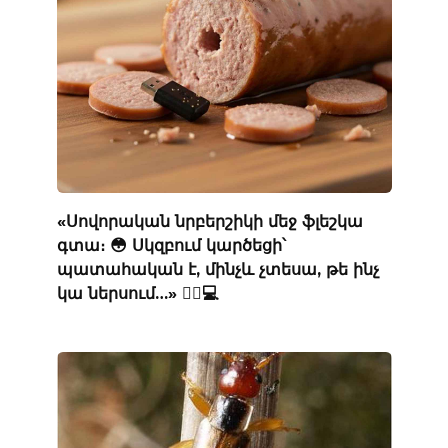
«Սովորական նրբերշիկի մեջ ֆլեշկա
գտա։ 😳 Սկզբում կարծեցի՝
պատահական է, մինչև չտեսա, թե ինչ
կա ներսում…» 🕵️‍♂️💻