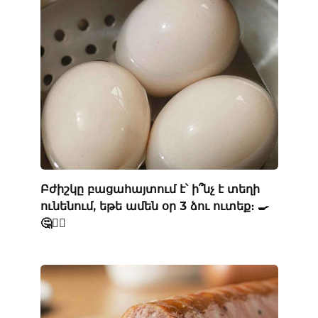
Բժիշկը բացահայտում է՝ ի՞նչ է տեղի
ունենում, եթե ամեն օր 3 ձու ուտեք։ 🍳
🤔👨‍⚕️