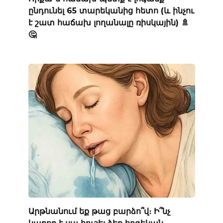
ընդունել 65 տարեկանից հետո (և ինչու
է շատ հաճախ լողանալը ռիսկային) 🚿
🤔
Արթնանում եք թաց բարձո՞վ։ Ի՞նչ