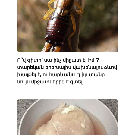
Ո՞վ գիտի՝ սա ինչ միջատ է։ Իմ 7
տարեկան երեխայիս վախենալու ձևով
խայթել է, ու հարևանս էլ իր տանը
նույն միջատներից է գտել