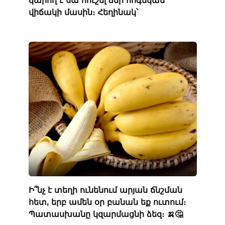
կարող է սա հուշել ձեր հոգեկան
վիճակի մասին։ Հեղինակ՝
Ի՞նչ է տեղի ունենում արյան ճնշման
հետ, երբ ամեն օր բանան եք ուտում։
Պատասխանը կզարմացնի ձեզ։ 🍌🤔