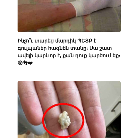
Ինչո՞ւ տարեց մարդիկ ՊԵՏՔ է
գուլպաներ հագնեն տանը։ Սա շատ
ավելի կարևոր է, քան դուք կարծում եք։
😲👣❤️