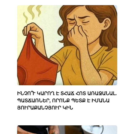
ԻՆՉՈ՞Ւ ԿԱՐՈՂ Է ՏՀԱՃ ՀՈՏ ԱՌԱՋԱՆԱԼ.
ՊԱՏՃԱՌՆԵՐ, ՈՐՈՆՔ ՊԵՏՔ Է ԻՄԱՆԱ
ՅՈՒՐԱՔԱՆՉՅՈՒՐ ԿԻՆ