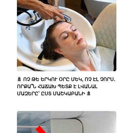
🚿 ՈՉ ԹԵ ԵՐԿՈՒ ՕՐԸ ՄԵԿ, ՈՉ ԷԼ ՉՈՐՍ․
ՈՐՔԱ՞Ն ՀԱՃԱԽ ՊԵՏՔ Է ԼՎԱՆԱԼ
ՄԱԶԵՐԸ՝ ԸՍՏ ՄԱՇԿԱԲԱՆԻ 🚿