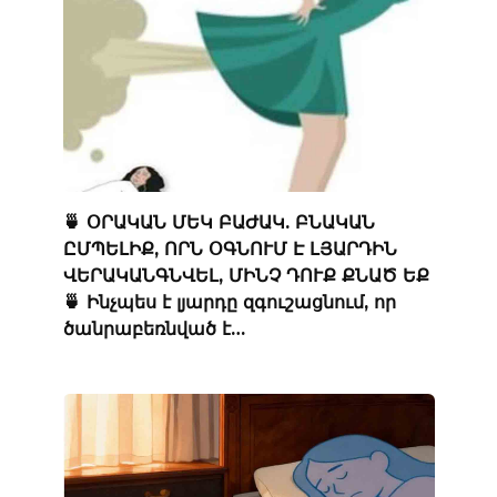
🍵 ՕՐԱԿԱՆ ՄԵԿ ԲԱԺԱԿ. ԲՆԱԿԱՆ
ԸՄՊԵԼԻՔ, ՈՐՆ ՕԳՆՈՒՄ Է ԼՅԱՐԴԻՆ
ՎԵՐԱԿԱՆԳՆՎԵԼ, ՄԻՆՉ ԴՈՒՔ ՔՆԱԾ ԵՔ
🍵 Ինչպես է լյարդը զգուշացնում, որ
ծանրաբեռնված է…