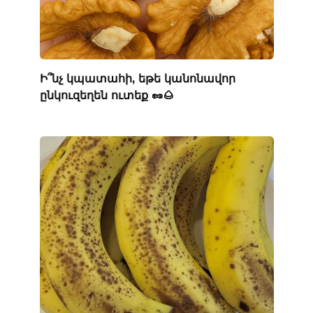
Ի՞նչ կպատահի, եթե կանոնավոր
ընկուզեղեն ուտեք 🥜🌰