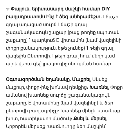
✨
Փայլուն, երիտասարդ մաշկի համար DIY
բաղադրատոմս
Ինչ է ձեզ անհրաժեշտ.
1 ճաշի
գդալ աղացած սուրճ 1 ճաշի գդալ
շագանակագույն շաքար (բաց թողեք սպիտակ
շաքարը) 1 պարկուճ E վիտամին (կամ վազելինի
փոքր քանակություն, եթե չունեք) 1 թեյի գդալ
վազելին Ընտրովի. 1 թեյի գդալ հում մեղր կամ
ալոե վերա գել՝ լրացուցիչ սնուցման համար
Օգտագործման եղանակը.
Մաքրել
. Սկսեք
մաքուր, փոքր-ինչ խոնավ դեմքից։
Խառնել
. Փոքր
ամանով խառնեք սուրճը, շագանակագույն
շաքարը, E վիտամինը (կամ վազելինը) և ձեր
ընտրովի բաղադրիչը։ Խառնեք մինչև ստանաք
խիտ, հատիկավոր մածուկ։
Քսել և մերսել
.
Նրբորեն մերսեք խառնուրդը ձեր մաշկին՝