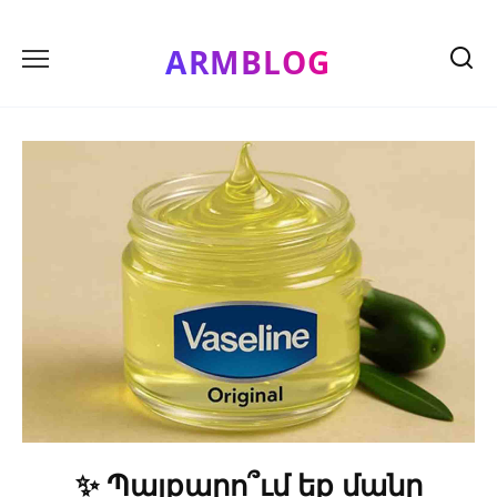
Skip
to
ARMBLOG
content
✨ Պայքարո՞ւմ եք մանր