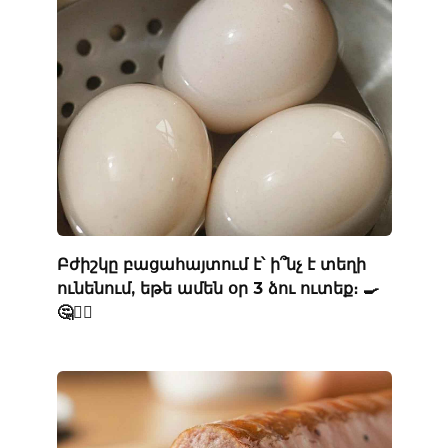
Բժիշկը բացահայտում է՝ ի՞նչ է տեղի
ունենում, եթե ամեն օր 3 ձու ուտեք։ 🍳
🤔👨‍⚕️