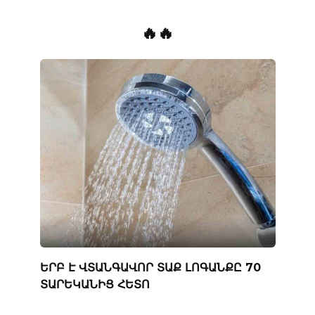
🔥🔥
ԵՐԲ Է ՎՏԱՆԳԱՎՈՐ ՏԱՔ ԼՈԳԱՆՔԸ 70
ՏԱՐԵԿԱՆԻՑ ՀԵՏՈ