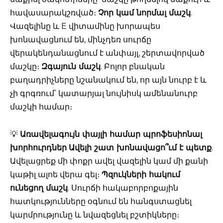
հավասարակշռված։
Չոր կամ նորմալ մաշկ
.
Վազելինը և E վիտամինը խորապես
խոնավացնում են, մինչդեռ սուրճը
վերակենդանացնում է անփայլ, շերտավորված
մաշկը։
Զգայուն մաշկ
. Բոլոր բնական
բաղադրիչները նշանակում են, որ այն նուրբ է և
չի գրգռում՝ կատարյալ նույնիսկ ամենանուրբ
մաշկի համար։
💡
Առավելագույն փայլի համար պրոֆեսիոնալ
խորհուրդներ
Ավելի շատ խոնավացո՞ւմ է պետք
.
Ավելացրեք մի փոքր ավել վազելին կամ մի քանի
կաթիլ ալոե վերա գել։
Պզուկների հակում
ունեցող մաշկ
. Սուրճի հակաբորբոքային
հատկությունները օգնում են հանգստացնել
կարմրությունը և նվազեցնել բշտիկները։