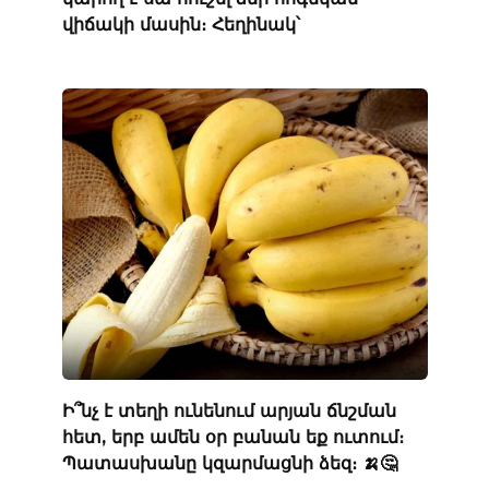
վիճակի մասին։ Հեղինակ՝
Ի՞նչ է տեղի ունենում արյան ճնշման
հետ, երբ ամեն օր բանան եք ուտում։
Պատասխանը կզարմացնի ձեզ։ 🍌🤔