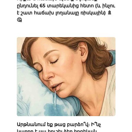
ընդունել 65 տարեկանից հետո (և ինչու
է շատ հաճախ լողանալը ռիսկային) 🚿
🤔
Արթնանում եք թաց բարձո՞վ։ Ի՞նչ
կարող է սա հուշել ձեր հոգեկան