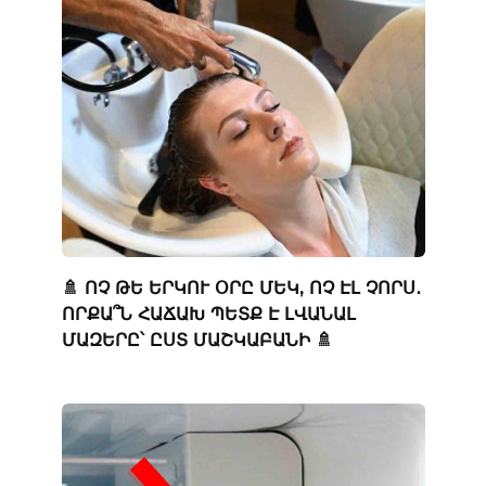
🚿 ՈՉ ԹԵ ԵՐԿՈՒ ՕՐԸ ՄԵԿ, ՈՉ ԷԼ ՉՈՐՍ․
ՈՐՔԱ՞Ն ՀԱՃԱԽ ՊԵՏՔ Է ԼՎԱՆԱԼ
ՄԱԶԵՐԸ՝ ԸՍՏ ՄԱՇԿԱԲԱՆԻ 🚿