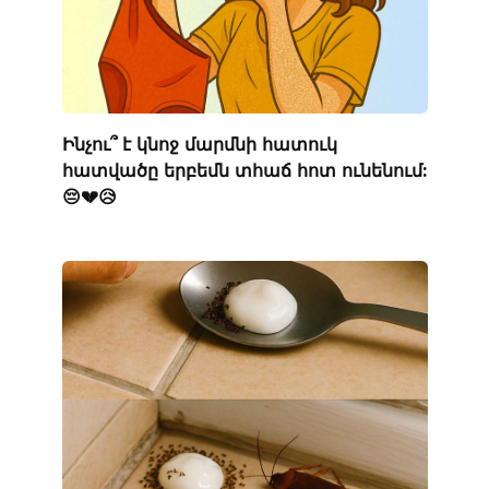
Ինչու՞ է կնոջ մարմնի հատուկ
հատվածը երբեմն տհաճ հոտ ունենում:
😔💔😥