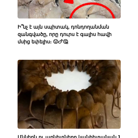
Ի՞նչ է այն սպիտակ, դոնդողանման
զանգվածը, որը դուրս է գալիս հավի
մսից եփելիս։ 🤢🍗🤔
Մկներն ու առնետները կանհետանան 1