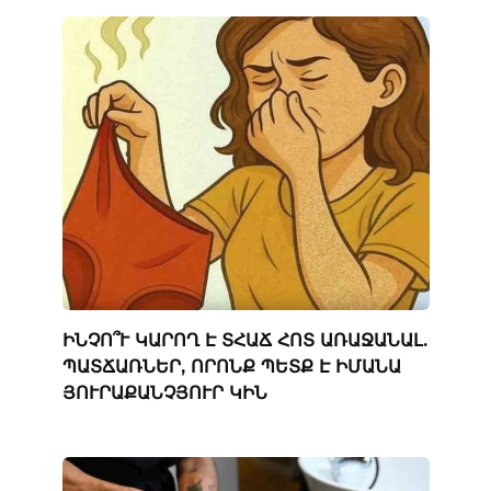
ԻՆՉՈ՞Ւ ԿԱՐՈՂ Է ՏՀԱՃ ՀՈՏ ԱՌԱՋԱՆԱԼ.
ՊԱՏՃԱՌՆԵՐ, ՈՐՈՆՔ ՊԵՏՔ Է ԻՄԱՆԱ
ՅՈՒՐԱՔԱՆՉՅՈՒՐ ԿԻՆ