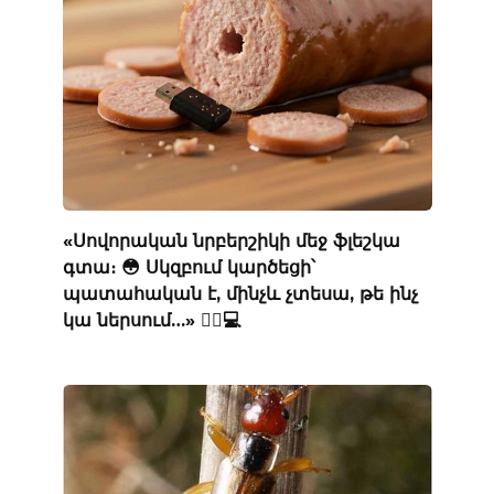
«Սովորական նրբերշիկի մեջ ֆլեշկա
գտա։ 😳 Սկզբում կարծեցի՝
պատահական է, մինչև չտեսա, թե ինչ
կա ներսում…» 🕵️‍♂️💻