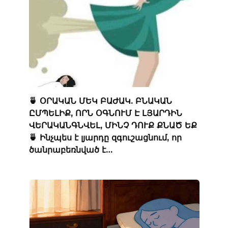
🍵 ՕՐԱԿԱՆ ՄԵԿ ԲԱԺԱԿ. ԲՆԱԿԱՆ
ԸՄՊԵԼԻՔ, ՈՐՆ ՕԳՆՈՒՄ Է ԼՅԱՐԴԻՆ
ՎԵՐԱԿԱՆԳՆՎԵԼ, ՄԻՆՉ ԴՈՒՔ ՔՆԱԾ ԵՔ
🍵 Ինչպես է լյարդը զգուշացնում, որ
ծանրաբեռնված է…