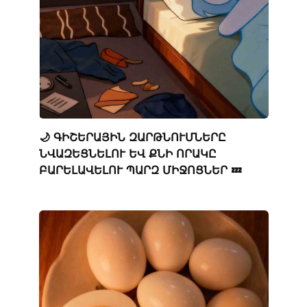
🌙 ԳԻՇԵՐԱՅԻՆ ԶԱՐԹՆՈՒՄՆԵՐԸ
ՆՎԱԶԵՑՆԵԼՈՒ ԵՎ ՔՆԻ ՈՐԱԿԸ
ԲԱՐԵԼԱՎԵԼՈՒ ՊԱՐԶ ՄԻՋՈՑՆԵՐ 💤