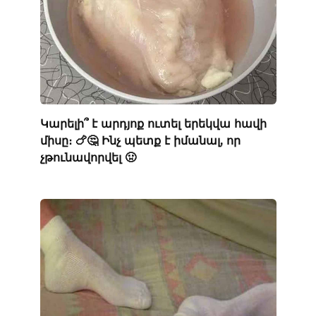
Կարելի՞ է արդյոք ուտել երեկվա հավի
միսը։ 🍗🤔 Ինչ պետք է իմանալ, որ
չթունավորվել 🤢