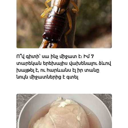
Ո՞վ գիտի՝ սա ինչ միջատ է։ Իմ 7
տարեկան երեխայիս վախենալու ձևով
խայթել է, ու հարևանս էլ իր տանը
նույն միջատներից է գտել