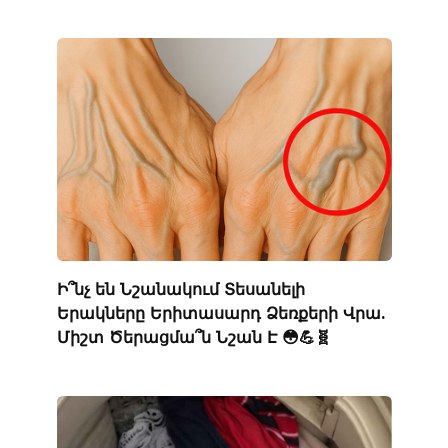
Ի՞նչ են Նշանակում Տեսանելի
Երակները Երիտասարդ Ձեռքերի Վրա.
Միշտ Ծերացմա՞ն Նշան Է 😳💪🧬