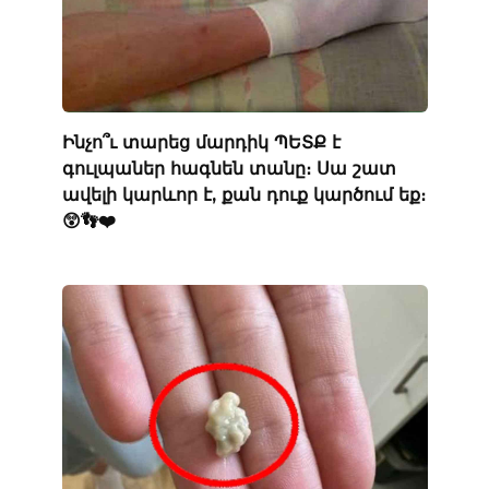
Ինչո՞ւ տարեց մարդիկ ՊԵՏՔ է
գուլպաներ հագնեն տանը։ Սա շատ
ավելի կարևոր է, քան դուք կարծում եք։
😲👣❤️