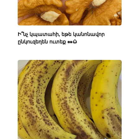
Ի՞նչ կպատահի, եթե կանոնավոր
ընկուզեղեն ուտեք 🥜🌰