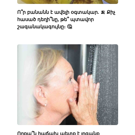
Ո՞ր բանանն է ավելի օգտակար. 🍌 Քիչ
հասած դեղի՞նը, թե՞ պտավոր
շագանակագույնը։ 🤔
Որքա՞ն հաճախ պետք է լոգանք