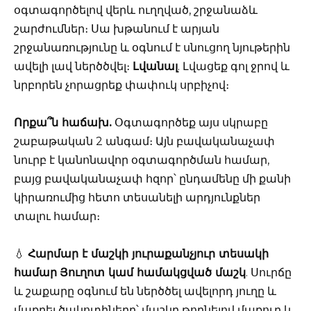
օգտագործելով վերև ուղղված, շրջանաձև
շարժումներ։ Սա խթանում է արյան
շրջանառությունը և օգնում է սնուցող նյութերին
ավելի լավ ներծծվել։
Լվանալ
. Լվացեք գոլ ջրով և
նրբորեն չորացրեք փափուկ սրբիչով։
Որքա՞ն հաճախ.
Օգտագործեք այս սկրաբը
շաբաթական 2 անգամ։ Այն բավականաչափ
նուրբ է կանոնավոր օգտագործման համար,
բայց բավականաչափ հզոր՝ ընդամենը մի քանի
կիրառումից հետո տեսանելի արդյունքներ
տալու համար։
💧
Հարմար է մաշկի յուրաքանչյուր տեսակի
համար
Յուղոտ կամ համակցված մաշկ
. Սուրճը
և շաքարը օգնում են ներծծել ավելորդ յուղը և
մաքրել ծակոտիները՝ մաշկը թողնելով մաքուր և