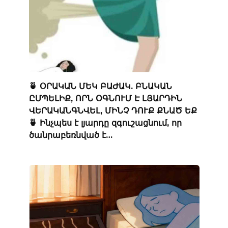
🍵 ՕՐԱԿԱՆ ՄԵԿ ԲԱԺԱԿ. ԲՆԱԿԱՆ
ԸՄՊԵԼԻՔ, ՈՐՆ ՕԳՆՈՒՄ Է ԼՅԱՐԴԻՆ
ՎԵՐԱԿԱՆԳՆՎԵԼ, ՄԻՆՉ ԴՈՒՔ ՔՆԱԾ ԵՔ
🍵 Ինչպես է լյարդը զգուշացնում, որ
ծանրաբեռնված է…