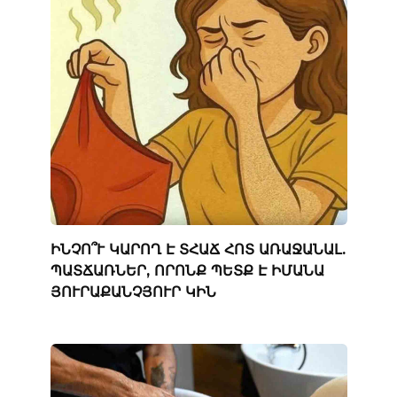
ԻՆՉՈ՞Ւ ԿԱՐՈՂ Է ՏՀԱՃ ՀՈՏ ԱՌԱՋԱՆԱԼ.
ՊԱՏՃԱՌՆԵՐ, ՈՐՈՆՔ ՊԵՏՔ Է ԻՄԱՆԱ
ՅՈՒՐԱՔԱՆՉՅՈՒՐ ԿԻՆ