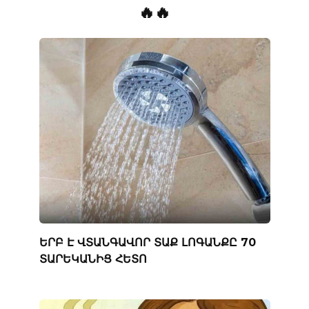
🔥🔥
ԵՐԲ Է ՎՏԱՆԳԱՎՈՐ ՏԱՔ ԼՈԳԱՆՔԸ 70
ՏԱՐԵԿԱՆԻՑ ՀԵՏՈ