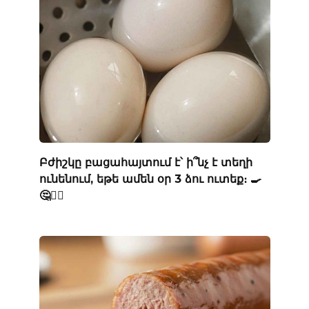
Բժիշկը բացահայտում է՝ ի՞նչ է տեղի
ունենում, եթե ամեն օր 3 ձու ուտեք։ 🍳
🤔👨‍⚕️