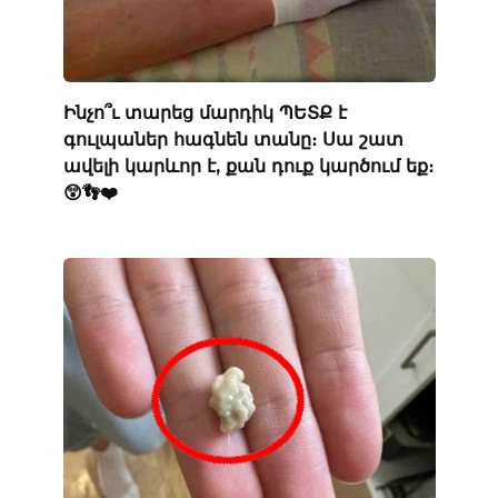
Ինչո՞ւ տարեց մարդիկ ՊԵՏՔ է
գուլպաներ հագնեն տանը։ Սա շատ
ավելի կարևոր է, քան դուք կարծում եք։
😲👣❤️