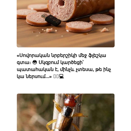
«Սովորական նրբերշիկի մեջ ֆլեշկա
գտա։ 😳 Սկզբում կարծեցի՝
պատահական է, մինչև չտեսա, թե ինչ
կա ներսում…» 🕵️‍♂️💻