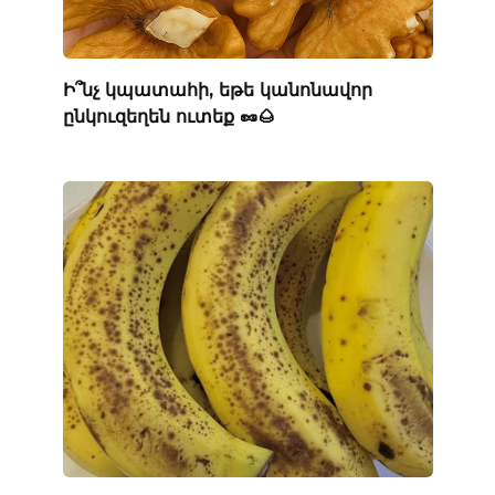
Ի՞նչ կպատահի, եթե կանոնավոր
ընկուզեղեն ուտեք 🥜🌰