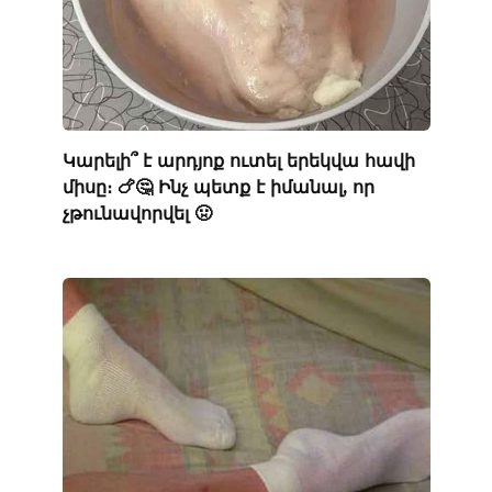
Կարելի՞ է արդյոք ուտել երեկվա հավի
միսը։ 🍗🤔 Ինչ պետք է իմանալ, որ
չթունավորվել 🤢