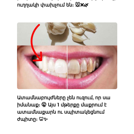
ուղղակի փախչում են։ 🐭❌🌿
Ատամնաբույժները չեն ուզում, որ սա
իմանաք։ 🤫 Այս 1 մթերքը մաքրում է
ատամնաքարն ու սպիտակեցնում
ժպիտը։ 🦷✨