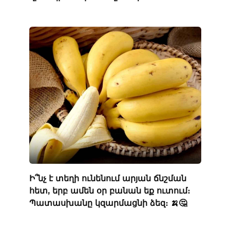
Ի՞նչ է տեղի ունենում արյան ճնշման
հետ, երբ ամեն օր բանան եք ուտում։
Պատասխանը կզարմացնի ձեզ։ 🍌🤔