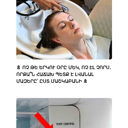
🚿 ՈՉ ԹԵ ԵՐԿՈՒ ՕՐԸ ՄԵԿ, ՈՉ ԷԼ ՉՈՐՍ․
ՈՐՔԱ՞Ն ՀԱՃԱԽ ՊԵՏՔ Է ԼՎԱՆԱԼ
ՄԱԶԵՐԸ՝ ԸՍՏ ՄԱՇԿԱԲԱՆԻ 🚿