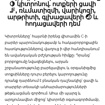
🍋 կիտրոնով. ոտքերի ցավի
🦵, ռևմատիզմի, վարիկոզի,
արթրիտի, գլխացավերի 🤕 և
հոդացավերի դեմ
Կիտրոնները՝ հայտնի իրենց վիտամին C-ի
բարձր պարունակությամբ և հակաբորբոքային
հատկություններով, վաղուց ի վեր հանդիսանում
են ավանդական բժշկության հիմքը։ Դրանց՝
բորբոքումը նվազեցնելու, արյան
շրջանառությունը բարելավելու և օրգանիզմից
տոքսինները դուրս բերելու կարողությունը
դրանք դարձնում է բնական դաշնակից՝ ցավի և
տարբեր տեսակի անհարմարությունների
թեթևացման գործում։ Ահա մի պարզ և
արդյունավետ միջոց՝ կիտրոնի օգտագործմամբ,