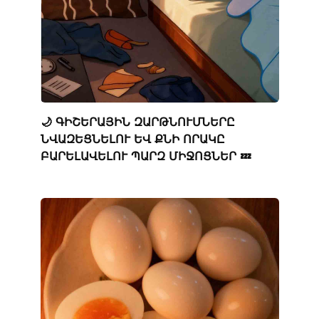
🌙 ԳԻՇԵՐԱՅԻՆ ԶԱՐԹՆՈՒՄՆԵՐԸ
ՆՎԱԶԵՑՆԵԼՈՒ ԵՎ ՔՆԻ ՈՐԱԿԸ
ԲԱՐԵԼԱՎԵԼՈՒ ՊԱՐԶ ՄԻՋՈՑՆԵՐ 💤