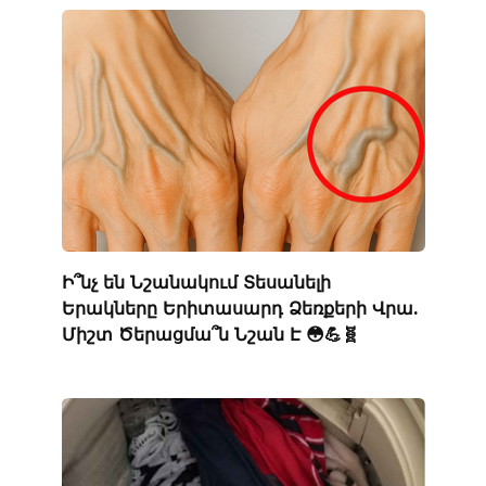
Ի՞նչ են Նշանակում Տեսանելի
Երակները Երիտասարդ Ձեռքերի Վրա.
Միշտ Ծերացմա՞ն Նշան Է 😳💪🧬