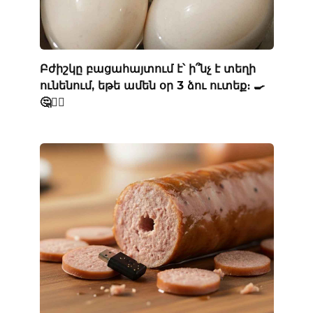
Բժիշկը բացահայտում է՝ ի՞նչ է տեղի
ունենում, եթե ամեն օր 3 ձու ուտեք։ 🍳
🤔👨‍⚕️