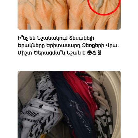
Ի՞նչ են Նշանակում Տեսանելի
Երակները Երիտասարդ Ձեռքերի Վրա.
Միշտ Ծերացմա՞ն Նշան Է 😳💪🧬