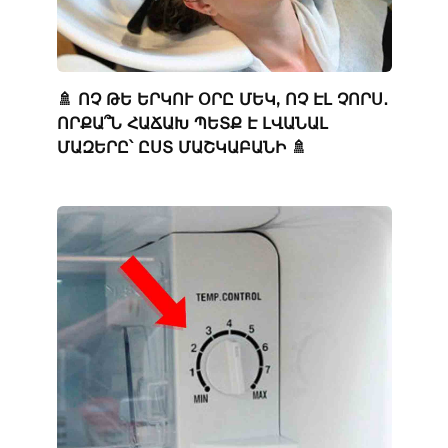
🚿 ՈՉ ԹԵ ԵՐԿՈՒ ՕՐԸ ՄԵԿ, ՈՉ ԷԼ ՉՈՐՍ․
ՈՐՔԱ՞Ն ՀԱՃԱԽ ՊԵՏՔ Է ԼՎԱՆԱԼ
ՄԱԶԵՐԸ՝ ԸՍՏ ՄԱՇԿԱԲԱՆԻ 🚿