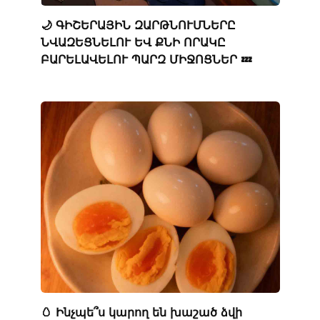
🌙 ԳԻՇԵՐԱՅԻՆ ԶԱՐԹՆՈՒՄՆԵՐԸ
ՆՎԱԶԵՑՆԵԼՈՒ ԵՎ ՔՆԻ ՈՐԱԿԸ
ԲԱՐԵԼԱՎԵԼՈՒ ՊԱՐԶ ՄԻՋՈՑՆԵՐ 💤
🥚 Ինչպե՞ս կարող են խաշած ձվի