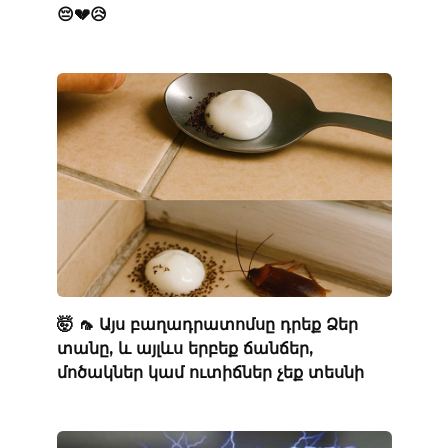
😔💔😥
🤯 🦟 Այս բաղադրատոմսը դրեք Ձեր
տանը, և այլևս երբեք ճանճեր,
մոծակներ կամ ուտիճներ չեք տեսնի