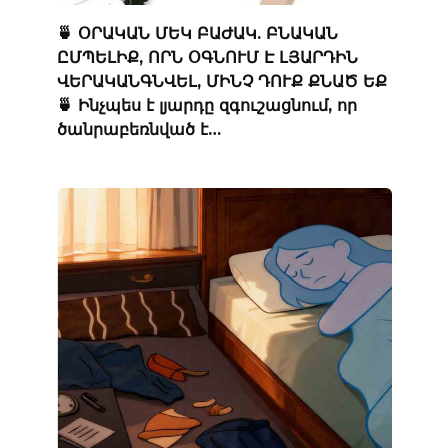
🍵 ՕՐԱԿԱՆ ՄԵԿ ԲԱԺԱԿ. ԲՆԱԿԱՆ
ԸՄՊԵԼԻՔ, ՈՐՆ ՕԳՆՈՒՄ Է ԼՅԱՐԴԻՆ
ՎԵՐԱԿԱՆԳՆՎԵԼ, ՄԻՆՉ ԴՈՒՔ ՔՆԱԾ ԵՔ
🍵 Ինչպես է լյարդը զգուշացնում, որ
ծանրաբեռնված է…