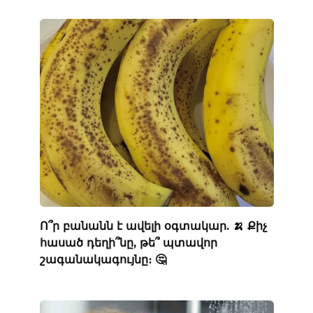
Ո՞ր բանանն է ավելի օգտակար. 🍌 Քիչ
հասած դեղի՞նը, թե՞ պտավոր
շագանակագույնը։ 🤔