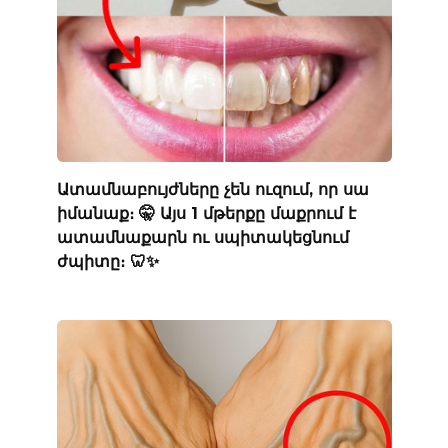
Ատամնաբույժները չեն ուզում, որ սա
իմանաք։ 🤫 Այս 1 մթերքը մաքրում է
ատամնաքարն ու սպիտակեցնում
ժպիտը։ 🦷✨