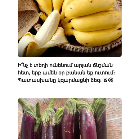
Ի՞նչ է տեղի ունենում արյան ճնշման
հետ, երբ ամեն օր բանան եք ուտում։
Պատասխանը կզարմացնի ձեզ։ 🍌🤔