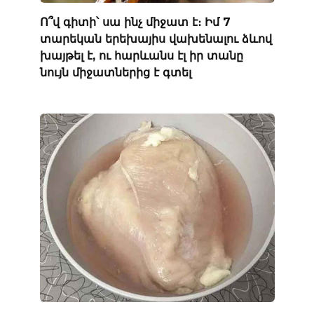
Ո՞վ գիտի՝ սա ինչ միջատ է։ Իմ 7
տարեկան երեխայիս վախենալու ձևով
խայթել է, ու հարևանս էլ իր տանը
նույն միջատներից է գտել