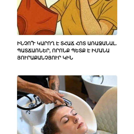
ԻՆՉՈ՞Ւ ԿԱՐՈՂ Է ՏՀԱՃ ՀՈՏ ԱՌԱՋԱՆԱԼ.
ՊԱՏՃԱՌՆԵՐ, ՈՐՈՆՔ ՊԵՏՔ Է ԻՄԱՆԱ
ՅՈՒՐԱՔԱՆՉՅՈՒՐ ԿԻՆ