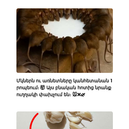
Մկներն ու առնետները կանհետանան 1
րոպեում։ 🤯 Այս բնական հոտից նրանք
ուղղակի փախչում են։ 🐭❌🌿