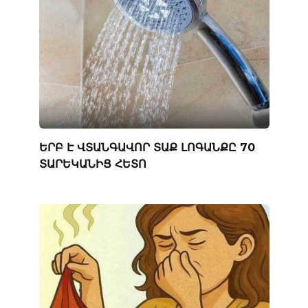
ԵՐԲ Է ՎՏԱՆԳԱՎՈՐ ՏԱՔ ԼՈԳԱՆՔԸ 70
ՏԱՐԵԿԱՆԻՑ ՀԵՏՈ