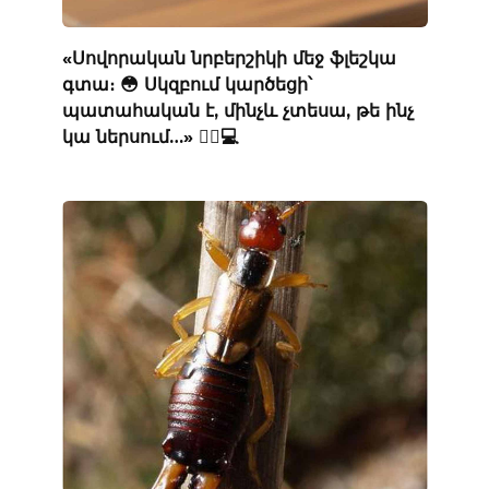
«Սովորական նրբերշիկի մեջ ֆլեշկա
գտա։ 😳 Սկզբում կարծեցի՝
պատահական է, մինչև չտեսա, թե ինչ
կա ներսում…» 🕵️‍♂️💻