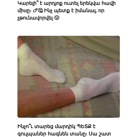
Կարելի՞ է արդյոք ուտել երեկվա հավի
միսը։ 🍗🤔 Ինչ պետք է իմանալ, որ
չթունավորվել 🤢
Ինչո՞ւ տարեց մարդիկ ՊԵՏՔ է
գուլպաներ հագնեն տանը։ Սա շատ