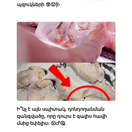
պզուկների 😲🤢🩺
Ի՞նչ է այն սպիտակ, դոնդողանման
զանգվածը, որը դուրս է գալիս հավի
մսից եփելիս։ 🤢🍗🤔