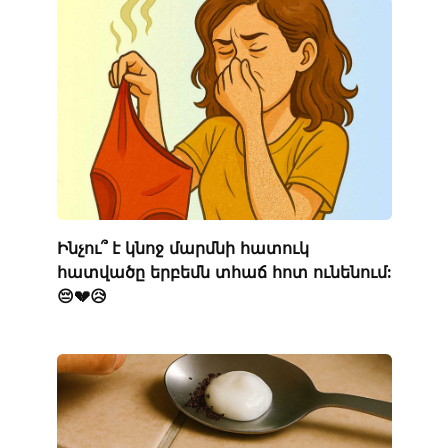
Ինչու՞ է կնոջ մարմնի հատուկ
հատվածը երբեմն տհաճ հոտ ունենում:
😔💔😥