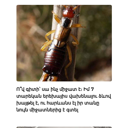
Ո՞վ գիտի՝ սա ինչ միջատ է։ Իմ 7
տարեկան երեխայիս վախենալու ձևով
խայթել է, ու հարևանս էլ իր տանը
նույն միջատներից է գտել