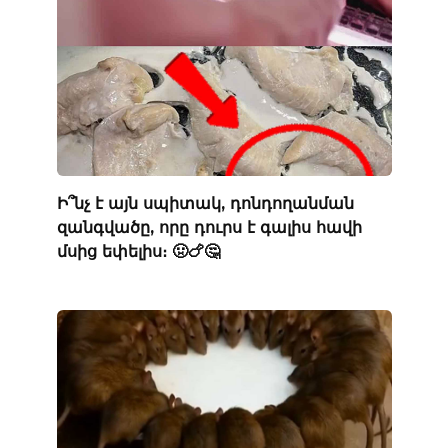
Ի՞նչ է այն սպիտակ, դոնդողանման
զանգվածը, որը դուրս է գալիս հավի
մսից եփելիս։ 🤢🍗🤔