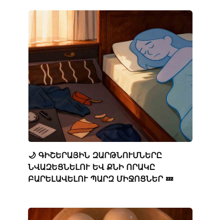
🌙 ԳԻՇԵՐԱՅԻՆ ԶԱՐԹՆՈՒՄՆԵՐԸ
ՆՎԱԶԵՑՆԵԼՈՒ ԵՎ ՔՆԻ ՈՐԱԿԸ
ԲԱՐԵԼԱՎԵԼՈՒ ՊԱՐԶ ՄԻՋՈՑՆԵՐ 💤