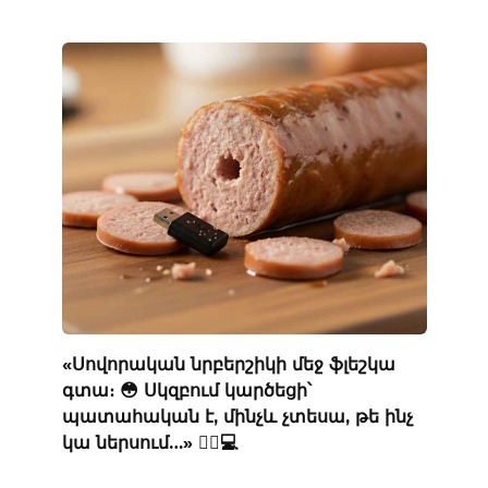
«Սովորական նրբերշիկի մեջ ֆլեշկա
գտա։ 😳 Սկզբում կարծեցի՝
պատահական է, մինչև չտեսա, թե ինչ
կա ներսում…» 🕵️‍♂️💻