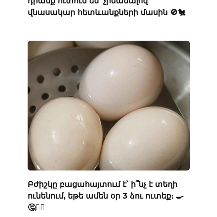
դրանք ուտում են՝ չիմանալով
վնասակար հետևանքների մասին 🚫🐔
Բժիշկը բացահայտում է՝ ի՞նչ է տեղի
ունենում, եթե ամեն օր 3 ձու ուտեք։ 🍳
🤔👨‍⚕️