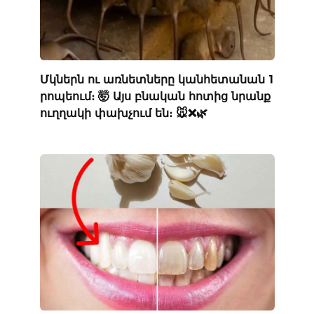
Մկներն ու առնետները կանհետանան 1
րոպեում։ 🤯 Այս բնական հոտից նրանք
ուղղակի փախչում են։ 🐭❌🌿