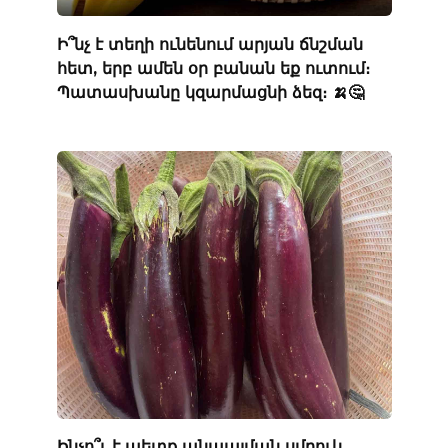
Ի՞նչ է տեղի ունենում արյան ճնշման
հետ, երբ ամեն օր բանան եք ուտում։
Պատասխանը կզարմացնի ձեզ։ 🍌🤔
Ինչո՞ւ է պետք անպայման սմբուկ