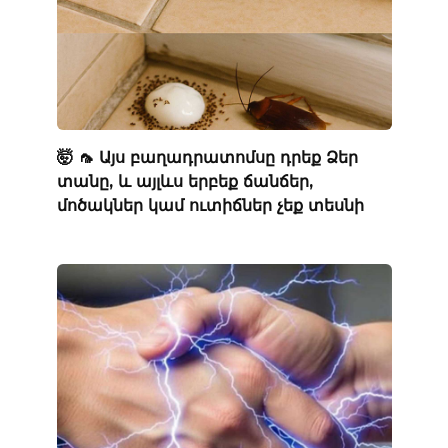
🤯 🦟 Այս բաղադրատոմսը դրեք Ձեր
տանը, և այլևս երբեք ճանճեր,
մոծակներ կամ ուտիճներ չեք տեսնի