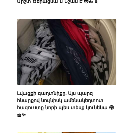
Միշտ Ծերացմա՞ն Նշան Է 😳💪🧬
Լվացքի գաղտնիքը. Այս պարզ
հնարքով նույնիսկ ամենակեղտոտ
հագուստը նորի պես տեսք կունենա 🤩
🧺✨