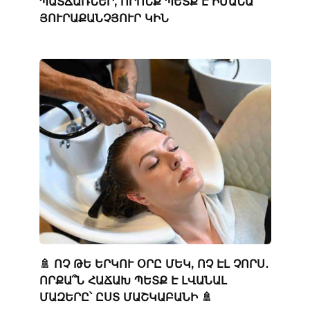
ՊԱՏՃԱՌՆԵՐ, ՈՐՈՆՔ ՊԵՏՔ Է ԻՄԱՆԱ
ՅՈՒՐԱՔԱՆՉՅՈՒՐ ԿԻՆ
🚿 ՈՉ ԹԵ ԵՐԿՈՒ ՕՐԸ ՄԵԿ, ՈՉ ԷԼ ՉՈՐՍ․
ՈՐՔԱ՞Ն ՀԱՃԱԽ ՊԵՏՔ Է ԼՎԱՆԱԼ
ՄԱԶԵՐԸ՝ ԸՍՏ ՄԱՇԿԱԲԱՆԻ 🚿