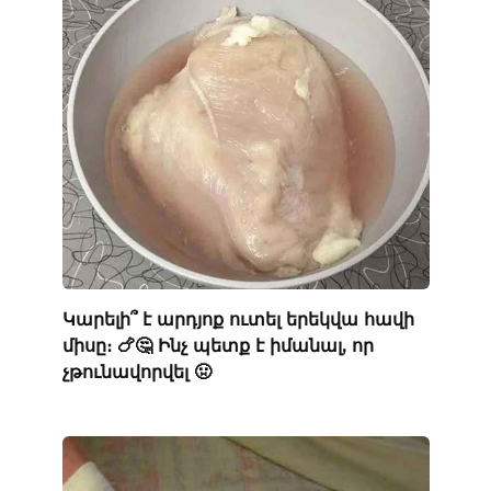
Կարելի՞ է արդյոք ուտել երեկվա հավի
միսը։ 🍗🤔 Ինչ պետք է իմանալ, որ
չթունավորվել 🤢