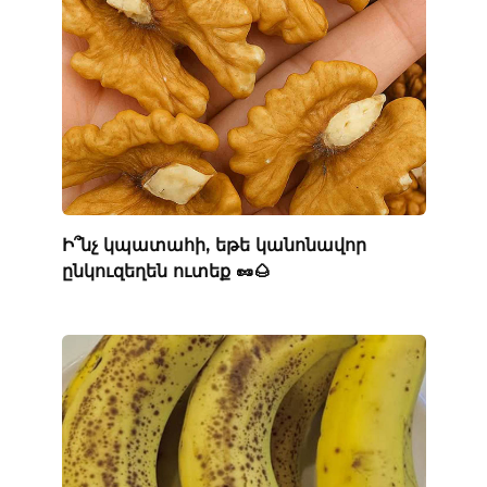
Ի՞նչ կպատահի, եթե կանոնավոր
ընկուզեղեն ուտեք 🥜🌰