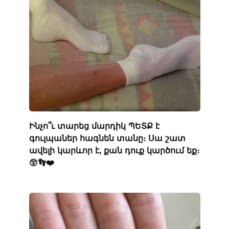
Ինչո՞ւ տարեց մարդիկ ՊԵՏՔ է
գուլպաներ հագնեն տանը։ Սա շատ
ավելի կարևոր է, քան դուք կարծում եք։
😲👣❤️