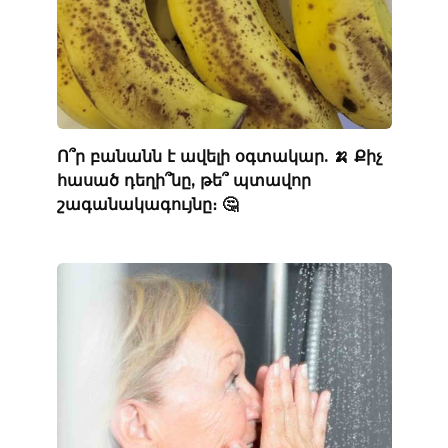
Ո՞ր բանանն է ավելի օգտակար. 🍌 Քիչ
հասած դեղի՞նը, թե՞ պտավոր
շագանակագույնը։ 🤔