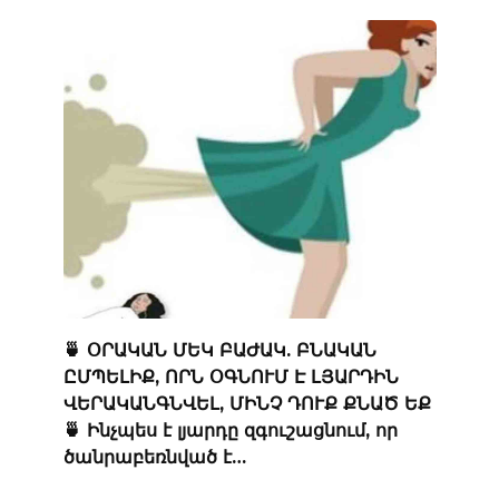
🍵 ՕՐԱԿԱՆ ՄԵԿ ԲԱԺԱԿ. ԲՆԱԿԱՆ
ԸՄՊԵԼԻՔ, ՈՐՆ ՕԳՆՈՒՄ Է ԼՅԱՐԴԻՆ
ՎԵՐԱԿԱՆԳՆՎԵԼ, ՄԻՆՉ ԴՈՒՔ ՔՆԱԾ ԵՔ
🍵 Ինչպես է լյարդը զգուշացնում, որ
ծանրաբեռնված է…