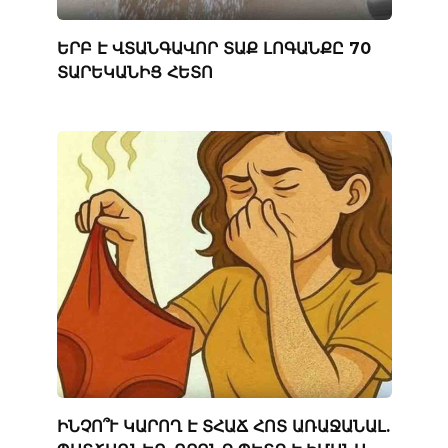
ԵՐԲ Է ՎՏԱՆԳԱՎՈՐ ՏԱՔ ԼՈԳԱՆՔԸ 70
ՏԱՐԵԿԱՆԻՑ ՀԵՏՈ
ԻՆՉՈ՞Ւ ԿԱՐՈՂ Է ՏՀԱՃ ՀՈՏ ԱՌԱՋԱՆԱԼ.