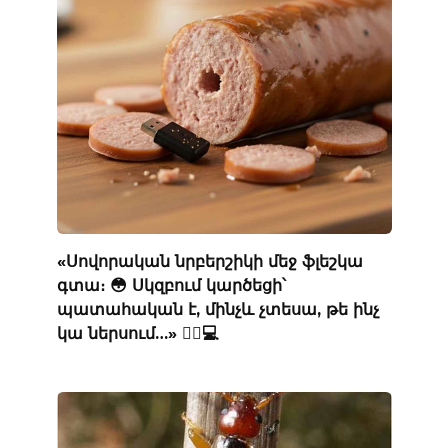
«Սովորական նրբերշիկի մեջ ֆլեշկա
գտա։ 😳 Սկզբում կարծեցի՝
պատահական է, մինչև չտեսա, թե ինչ
կա ներսում…» 🕵️‍♂️💻