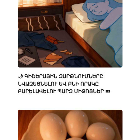
🌙 ԳԻՇԵՐԱՅԻՆ ԶԱՐԹՆՈՒՄՆԵՐԸ
ՆՎԱԶԵՑՆԵԼՈՒ ԵՎ ՔՆԻ ՈՐԱԿԸ
ԲԱՐԵԼԱՎԵԼՈՒ ՊԱՐԶ ՄԻՋՈՑՆԵՐ 💤