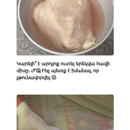
Կարելի՞ է արդյոք ուտել երեկվա հավի
միսը։ 🍗🤔 Ինչ պետք է իմանալ, որ
չթունավորվել 🤢