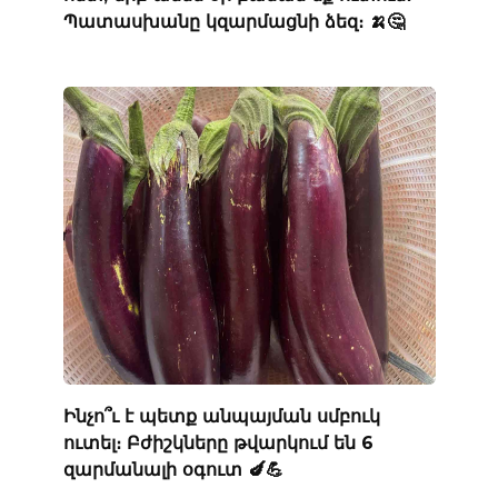
Պատասխանը կզարմացնի ձեզ։ 🍌🤔
Ինչո՞ւ է պետք անպայման սմբուկ
ուտել։ Բժիշկները թվարկում են 6
զարմանալի օգուտ 🍆💪