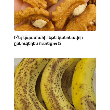
Ի՞նչ կպատահի, եթե կանոնավոր
ընկուզեղեն ուտեք 🥜🌰