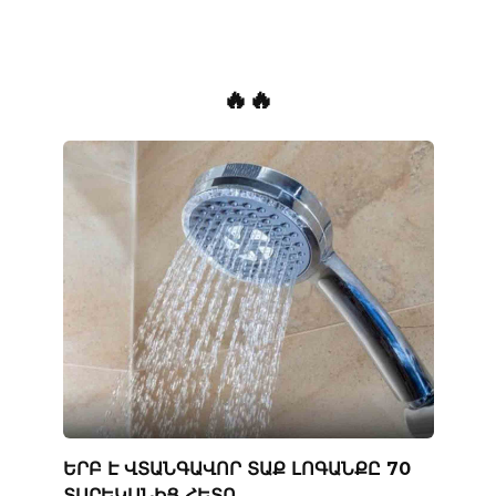
🔥🔥
ԵՐԲ Է ՎՏԱՆԳԱՎՈՐ ՏԱՔ ԼՈԳԱՆՔԸ 70
ՏԱՐԵԿԱՆԻՑ ՀԵՏՈ