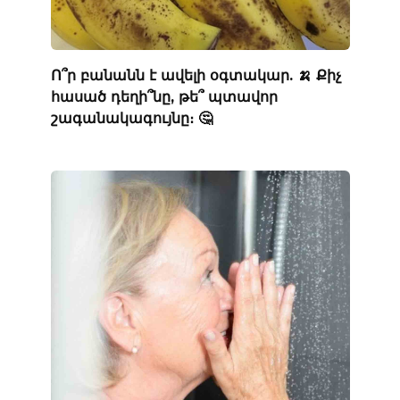
Ո՞ր բանանն է ավելի օգտակար. 🍌 Քիչ
հասած դեղի՞նը, թե՞ պտավոր
շագանակագույնը։ 🤔