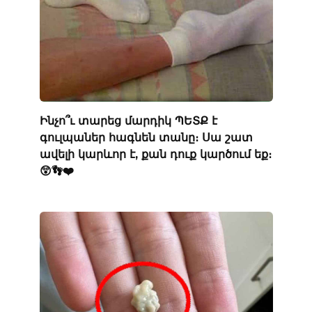
Ինչո՞ւ տարեց մարդիկ ՊԵՏՔ է
գուլպաներ հագնեն տանը։ Սա շատ
ավելի կարևոր է, քան դուք կարծում եք։
😲👣❤️