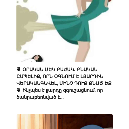
🍵 ՕՐԱԿԱՆ ՄԵԿ ԲԱԺԱԿ. ԲՆԱԿԱՆ
ԸՄՊԵԼԻՔ, ՈՐՆ ՕԳՆՈՒՄ Է ԼՅԱՐԴԻՆ
ՎԵՐԱԿԱՆԳՆՎԵԼ, ՄԻՆՉ ԴՈՒՔ ՔՆԱԾ ԵՔ
🍵 Ինչպես է լյարդը զգուշացնում, որ
ծանրաբեռնված է…