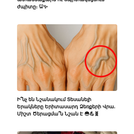
ժպիտը։ 🦷✨
Ի՞նչ են Նշանակում Տեսանելի
Երակները Երիտասարդ Ձեռքերի Վրա.
Միշտ Ծերացմա՞ն Նշան Է 😳💪🧬