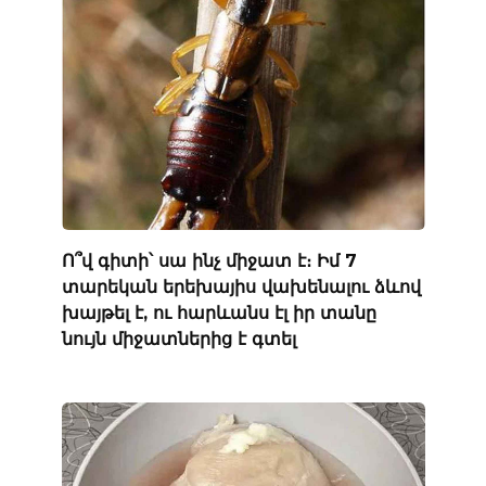
Ո՞վ գիտի՝ սա ինչ միջատ է։ Իմ 7
տարեկան երեխայիս վախենալու ձևով
խայթել է, ու հարևանս էլ իր տանը
նույն միջատներից է գտել