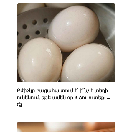
Բժիշկը բացահայտում է՝ ի՞նչ է տեղի
ունենում, եթե ամեն օր 3 ձու ուտեք։ 🍳
🤔👨‍⚕️