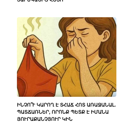
ԻՆՉՈ՞Ւ ԿԱՐՈՂ Է ՏՀԱՃ ՀՈՏ ԱՌԱՋԱՆԱԼ.
ՊԱՏՃԱՌՆԵՐ, ՈՐՈՆՔ ՊԵՏՔ Է ԻՄԱՆԱ
ՅՈՒՐԱՔԱՆՉՅՈՒՐ ԿԻՆ