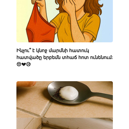
Ինչու՞ է կնոջ մարմնի հատուկ
հատվածը երբեմն տհաճ հոտ ունենում:
😔💔😥