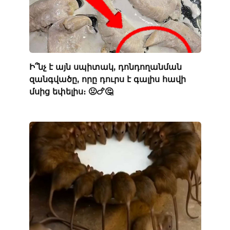
Ի՞նչ է այն սպիտակ, դոնդողանման
զանգվածը, որը դուրս է գալիս հավի
մսից եփելիս։ 🤢🍗🤔