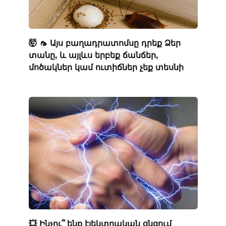
🤯 🦟 Այս բաղադրատոմսը դրեք Ձեր
տանը, և այլևս երբեք ճանճեր,
մոծակներ կամ ուտիճներ չեք տեսնի
💥 Ինչու՞ ենք էլեկտրական ցնցում