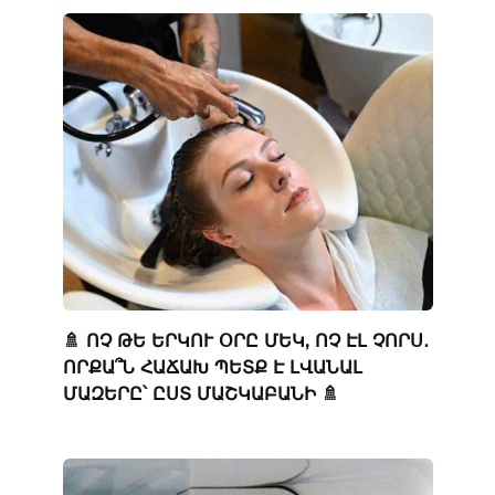
🚿 ՈՉ ԹԵ ԵՐԿՈՒ ՕՐԸ ՄԵԿ, ՈՉ ԷԼ ՉՈՐՍ․
ՈՐՔԱ՞Ն ՀԱՃԱԽ ՊԵՏՔ Է ԼՎԱՆԱԼ
ՄԱԶԵՐԸ՝ ԸՍՏ ՄԱՇԿԱԲԱՆԻ 🚿