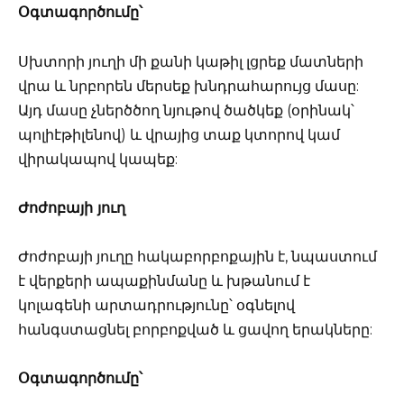
Օգտագործումը՝
Սխտորի յուղի մի քանի կաթիլ լցրեք մատների
վրա և նրբորեն մերսեք խնդրահարույց մասը:
Այդ մասը չներծծող նյութով ծածկեք (օրինակ՝
պոլիէթիլենով) և վրայից տաք կտորով կամ
վիրակապով կապեք:
Ժոժոբայի յուղ
Ժոժոբայի յուղը հակաբորբոքային է, նպաստում
է վերքերի ապաքինմանը և խթանում է
կոլագենի արտադրությունը՝ օգնելով
հանգստացնել բորբոքված և ցավող երակները:
Օգտագործումը՝