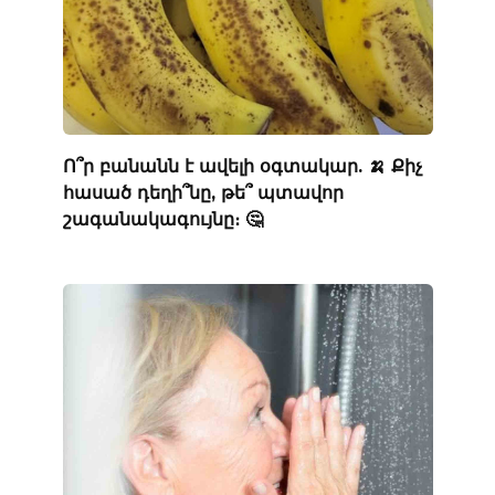
Ո՞ր բանանն է ավելի օգտակար. 🍌 Քիչ
հասած դեղի՞նը, թե՞ պտավոր
շագանակագույնը։ 🤔