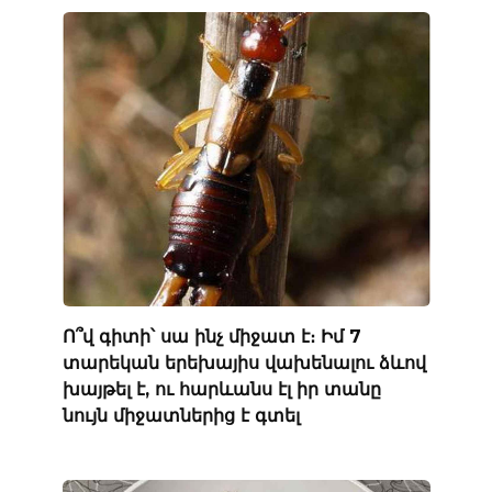
Ո՞վ գիտի՝ սա ինչ միջատ է։ Իմ 7
տարեկան երեխայիս վախենալու ձևով
խայթել է, ու հարևանս էլ իր տանը
նույն միջատներից է գտել