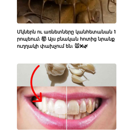
Մկներն ու առնետները կանհետանան 1
րոպեում։ 🤯 Այս բնական հոտից նրանք
ուղղակի փախչում են։ 🐭❌🌿