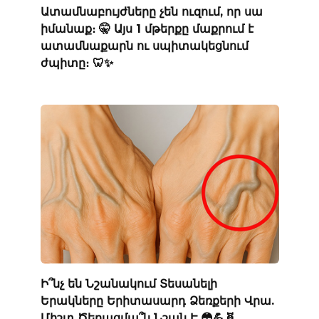
Ատամնաբույժները չեն ուզում, որ սա
իմանաք։ 🤫 Այս 1 մթերքը մաքրում է
ատամնաքարն ու սպիտակեցնում
ժպիտը։ 🦷✨
Ի՞նչ են Նշանակում Տեսանելի
Երակները Երիտասարդ Ձեռքերի Վրա.
Միշտ Ծերացմա՞ն Նշան Է 😳💪🧬