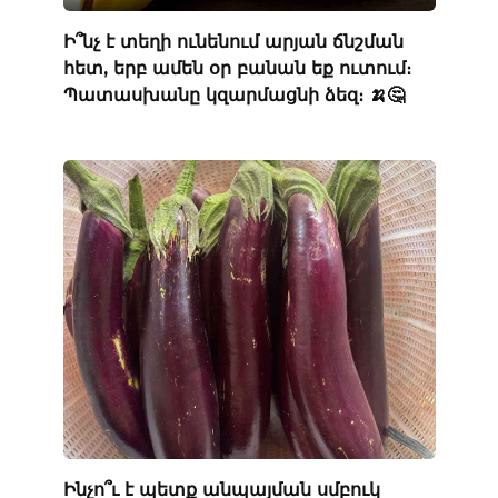
Ի՞նչ է տեղի ունենում արյան ճնշման
հետ, երբ ամեն օր բանան եք ուտում։
Պատասխանը կզարմացնի ձեզ։ 🍌🤔
Ինչո՞ւ է պետք անպայման սմբուկ