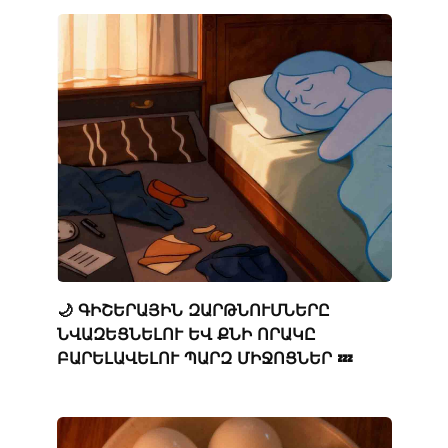
🌙 ԳԻՇԵՐԱՅԻՆ ԶԱՐԹՆՈՒՄՆԵՐԸ
ՆՎԱԶԵՑՆԵԼՈՒ ԵՎ ՔՆԻ ՈՐԱԿԸ
ԲԱՐԵԼԱՎԵԼՈՒ ՊԱՐԶ ՄԻՋՈՑՆԵՐ 💤