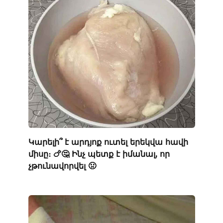
Կարելի՞ է արդյոք ուտել երեկվա հավի
միսը։ 🍗🤔 Ինչ պետք է իմանալ, որ
չթունավորվել 🤢