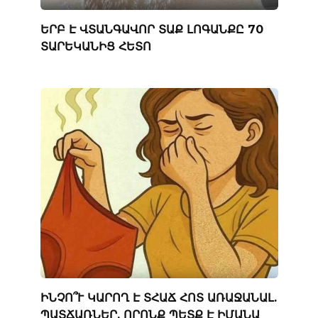
ԵՐԲ Է ՎՏԱՆԳԱՎՈՐ ՏԱՔ ԼՈԳԱՆՔԸ 70
ՏԱՐԵԿԱՆԻՑ ՀԵՏՈ
ԻՆՉՈ՞Ւ ԿԱՐՈՂ Է ՏՀԱՃ ՀՈՏ ԱՌԱՋԱՆԱԼ.
ՊԱՏՃԱՌՆԵՐ, ՈՐՈՆՔ ՊԵՏՔ Է ԻՄԱՆԱ