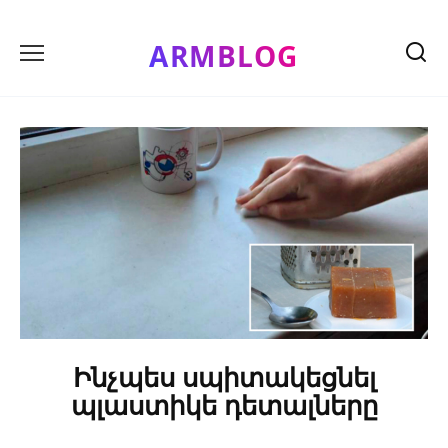
Skip
to
ARMBLOG
content
Ինչպես սպիտակեցնել
պլաստիկե դետալները