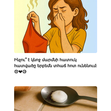
Ինչու՞ է կնոջ մարմնի հատուկ
հատվածը երբեմն տհաճ հոտ ունենում:
😔💔😥