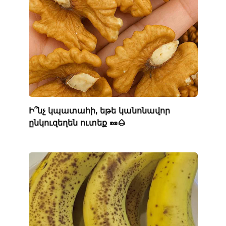
Ի՞նչ կպատահի, եթե կանոնավոր
ընկուզեղեն ուտեք 🥜🌰