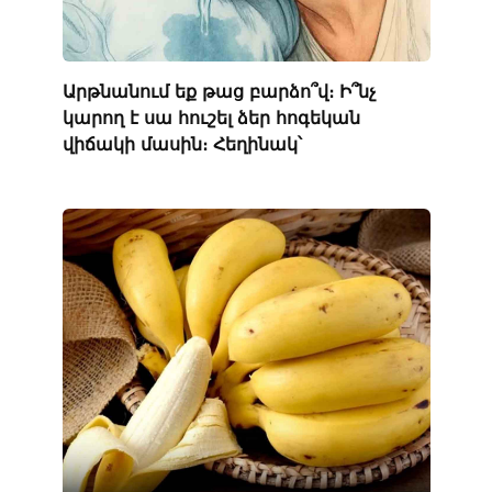
Արթնանում եք թաց բարձո՞վ։ Ի՞նչ
կարող է սա հուշել ձեր հոգեկան
վիճակի մասին։ Հեղինակ՝