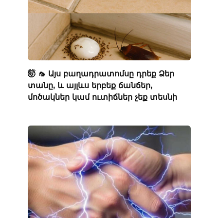
🤯 🦟 Այս բաղադրատոմսը դրեք Ձեր
տանը, և այլևս երբեք ճանճեր,
մոծակներ կամ ուտիճներ չեք տեսնի