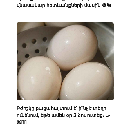
վնասակար հետևանքների մասին 🚫🐔
Բժիշկը բացահայտում է՝ ի՞նչ է տեղի
ունենում, եթե ամեն օր 3 ձու ուտեք։ 🍳
🤔👨‍⚕️