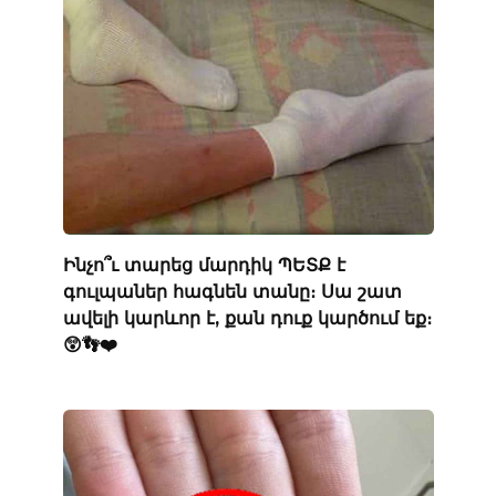
Ինչո՞ւ տարեց մարդիկ ՊԵՏՔ է
գուլպաներ հագնեն տանը։ Սա շատ
ավելի կարևոր է, քան դուք կարծում եք։
😲👣❤️