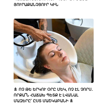
ՅՈՒՐԱՔԱՆՉՅՈՒՐ ԿԻՆ
🚿 ՈՉ ԹԵ ԵՐԿՈՒ ՕՐԸ ՄԵԿ, ՈՉ ԷԼ ՉՈՐՍ․
ՈՐՔԱ՞Ն ՀԱՃԱԽ ՊԵՏՔ Է ԼՎԱՆԱԼ
ՄԱԶԵՐԸ՝ ԸՍՏ ՄԱՇԿԱԲԱՆԻ 🚿