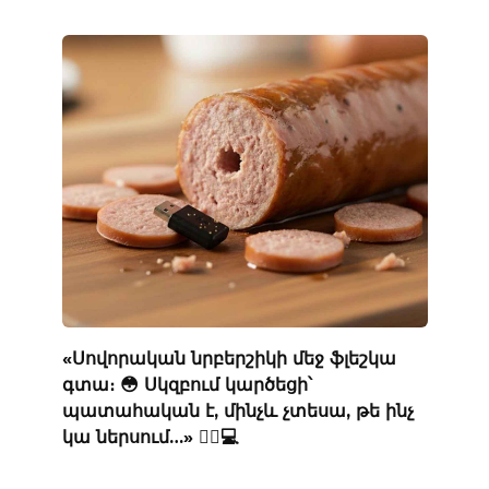
«Սովորական նրբերշիկի մեջ ֆլեշկա
գտա։ 😳 Սկզբում կարծեցի՝
պատահական է, մինչև չտեսա, թե ինչ
կա ներսում…» 🕵️‍♂️💻