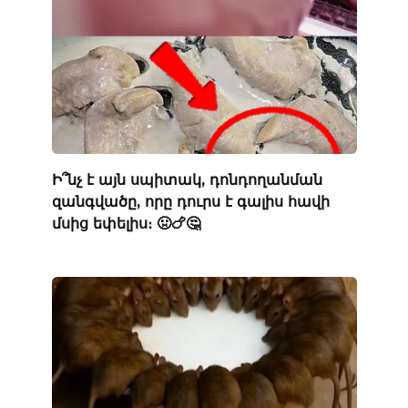
Ի՞նչ է այն սպիտակ, դոնդողանման
զանգվածը, որը դուրս է գալիս հավի
մսից եփելիս։ 🤢🍗🤔