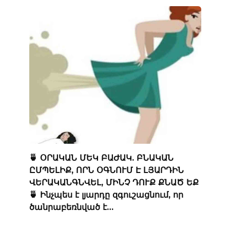
🍵 ՕՐԱԿԱՆ ՄԵԿ ԲԱԺԱԿ. ԲՆԱԿԱՆ
ԸՄՊԵԼԻՔ, ՈՐՆ ՕԳՆՈՒՄ Է ԼՅԱՐԴԻՆ
ՎԵՐԱԿԱՆԳՆՎԵԼ, ՄԻՆՉ ԴՈՒՔ ՔՆԱԾ ԵՔ
🍵 Ինչպես է լյարդը զգուշացնում, որ
ծանրաբեռնված է…