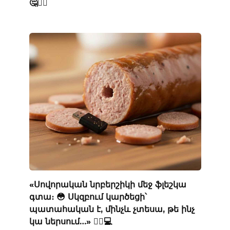
🤔👨‍⚕️
«Սովորական նրբերշիկի մեջ ֆլեշկա
գտա։ 😳 Սկզբում կարծեցի՝
պատահական է, մինչև չտեսա, թե ինչ
կա ներսում…» 🕵️‍♂️💻