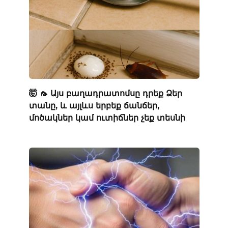
🤯 🦟 Այս բաղադրատոմսը դրեք Ձեր
տանը, և այլևս երբեք ճանճեր,
մոծակներ կամ ուտիճներ չեք տեսնի