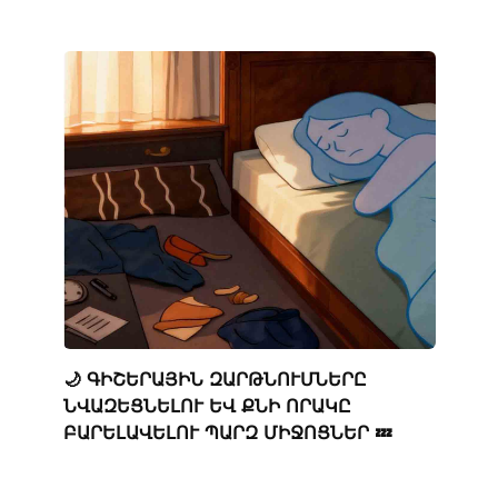
🌙 ԳԻՇԵՐԱՅԻՆ ԶԱՐԹՆՈՒՄՆԵՐԸ
ՆՎԱԶԵՑՆԵԼՈՒ ԵՎ ՔՆԻ ՈՐԱԿԸ
ԲԱՐԵԼԱՎԵԼՈՒ ՊԱՐԶ ՄԻՋՈՑՆԵՐ 💤