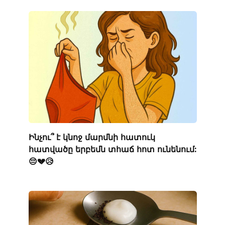
Ինչու՞ է կնոջ մարմնի հատուկ
հատվածը երբեմն տհաճ հոտ ունենում:
😔💔😥