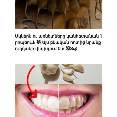
Մկներն ու առնետները կանհետանան 1
րոպեում։ 🤯 Այս բնական հոտից նրանք
ուղղակի փախչում են։ 🐭❌🌿