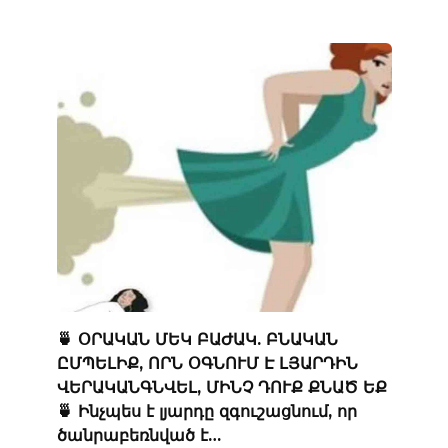
🍵 ՕՐԱԿԱՆ ՄԵԿ ԲԱԺԱԿ. ԲՆԱԿԱՆ
ԸՄՊԵԼԻՔ, ՈՐՆ ՕԳՆՈՒՄ Է ԼՅԱՐԴԻՆ
ՎԵՐԱԿԱՆԳՆՎԵԼ, ՄԻՆՉ ԴՈՒՔ ՔՆԱԾ ԵՔ
🍵 Ինչպես է լյարդը զգուշացնում, որ
ծանրաբեռնված է…