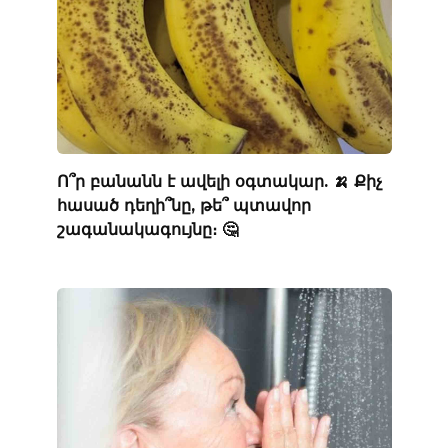
Ո՞ր բանանն է ավելի օգտակար. 🍌 Քիչ
հասած դեղի՞նը, թե՞ պտավոր
շագանակագույնը։ 🤔