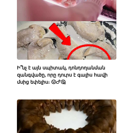
Ի՞նչ է այն սպիտակ, դոնդողանման
զանգվածը, որը դուրս է գալիս հավի
մսից եփելիս։ 🤢🍗🤔