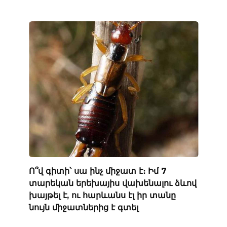
Ո՞վ գիտի՝ սա ինչ միջատ է։ Իմ 7
տարեկան երեխայիս վախենալու ձևով
խայթել է, ու հարևանս էլ իր տանը
նույն միջատներից է գտել