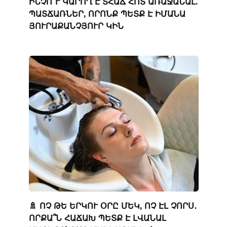
ԻՆՉՈ՞Ւ ԿԱՐՈՂ Է ՏՀԱՃ ՀՈՏ ԱՌԱՋԱՆԱԼ.
ՊԱՏՃԱՌՆԵՐ, ՈՐՈՆՔ ՊԵՏՔ Է ԻՄԱՆԱ
ՅՈՒՐԱՔԱՆՉՅՈՒՐ ԿԻՆ
🚿 ՈՉ ԹԵ ԵՐԿՈՒ ՕՐԸ ՄԵԿ, ՈՉ ԷԼ ՉՈՐՍ․
ՈՐՔԱ՞Ն ՀԱՃԱԽ ՊԵՏՔ Է ԼՎԱՆԱԼ