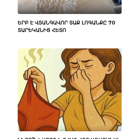
ԵՐԲ Է ՎՏԱՆԳԱՎՈՐ ՏԱՔ ԼՈԳԱՆՔԸ 70
ՏԱՐԵԿԱՆԻՑ ՀԵՏՈ