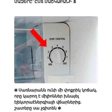
ՄԱԶԵՐԸ՝ ԸՍՏ ՄԱՇԿԱԲԱՆԻ 🚿
❄️ Սառնարանն ունի մի փոքրիկ կոճակ,
որը կարող է միլիոններ խնայել
էլեկտրաէներգիայի վճարներից.
շատերը սա չգիտեն ❄️