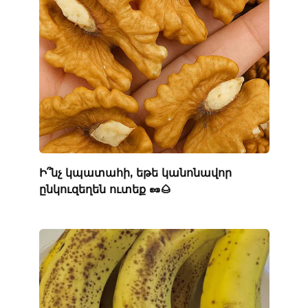
Ի՞նչ կպատահի, եթե կանոնավոր
ընկուզեղեն ուտեք 🥜🌰