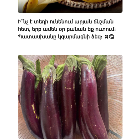
Ի՞նչ է տեղի ունենում արյան ճնշման
հետ, երբ ամեն օր բանան եք ուտում։
Պատասխանը կզարմացնի ձեզ։ 🍌🤔