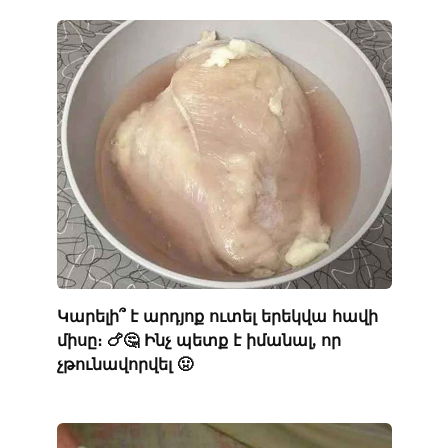
Կարելի՞ է արդյոք ուտել երեկվա հավի
միսը։ 🍗🤔 Ինչ պետք է իմանալ, որ
չթունավորվել 🤢