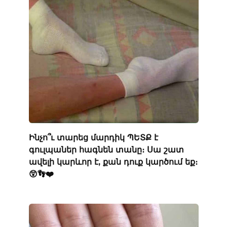
Ինչո՞ւ տարեց մարդիկ ՊԵՏՔ է
գուլպաներ հագնեն տանը։ Սա շատ
ավելի կարևոր է, քան դուք կարծում եք։
😲👣❤️