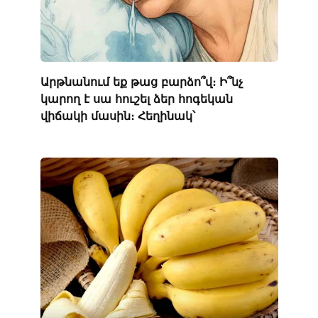
Արթնանում եք թաց բարձո՞վ։ Ի՞նչ
կարող է սա հուշել ձեր հոգեկան
վիճակի մասին։ Հեղինակ՝