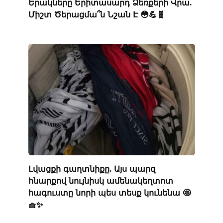
Երակները Երիտասարդ Ձեռքերի Վրա.
Միշտ Ծերացմա՞ն Նշան Է 😳💪🧬
Լվացքի գաղտնիքը. Այս պարզ
հնարքով նույնիսկ ամենակեղտոտ
հագուստը նորի պես տեսք կունենա 🤩
🧺✨