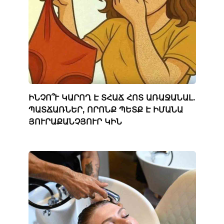
ԻՆՉՈ՞Ւ ԿԱՐՈՂ Է ՏՀԱՃ ՀՈՏ ԱՌԱՋԱՆԱԼ.
ՊԱՏՃԱՌՆԵՐ, ՈՐՈՆՔ ՊԵՏՔ Է ԻՄԱՆԱ
ՅՈՒՐԱՔԱՆՉՅՈՒՐ ԿԻՆ