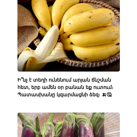
Ի՞նչ է տեղի ունենում արյան ճնշման
հետ, երբ ամեն օր բանան եք ուտում։
Պատասխանը կզարմացնի ձեզ։ 🍌🤔