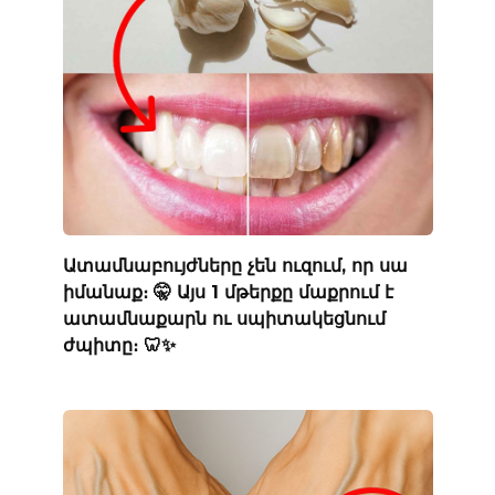
Ատամնաբույժները չեն ուզում, որ սա
իմանաք։ 🤫 Այս 1 մթերքը մաքրում է
ատամնաքարն ու սպիտակեցնում
ժպիտը։ 🦷✨