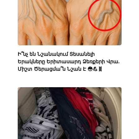
Ի՞նչ են Նշանակում Տեսանելի
Երակները Երիտասարդ Ձեռքերի Վրա.
Միշտ Ծերացմա՞ն Նշան Է 😳💪🧬