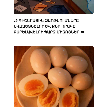
🌙 ԳԻՇԵՐԱՅԻՆ ԶԱՐԹՆՈՒՄՆԵՐԸ
ՆՎԱԶԵՑՆԵԼՈՒ ԵՎ ՔՆԻ ՈՐԱԿԸ
ԲԱՐԵԼԱՎԵԼՈՒ ՊԱՐԶ ՄԻՋՈՑՆԵՐ 💤