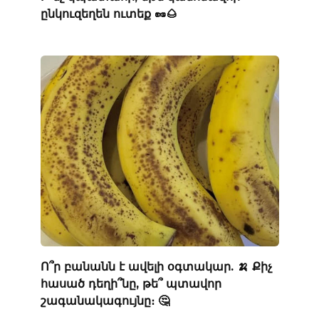
ընկուզեղեն ուտեք 🥜🌰
Ո՞ր բանանն է ավելի օգտակար. 🍌 Քիչ
հասած դեղի՞նը, թե՞ պտավոր
շագանակագույնը։ 🤔