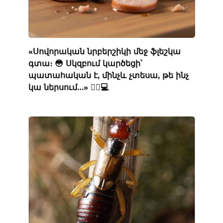
«Սովորական նրբերշիկի մեջ ֆլեշկա
գտա։ 😳 Սկզբում կարծեցի՝
պատահական է, մինչև չտեսա, թե ինչ
կա ներսում…» 🕵️‍♂️💻