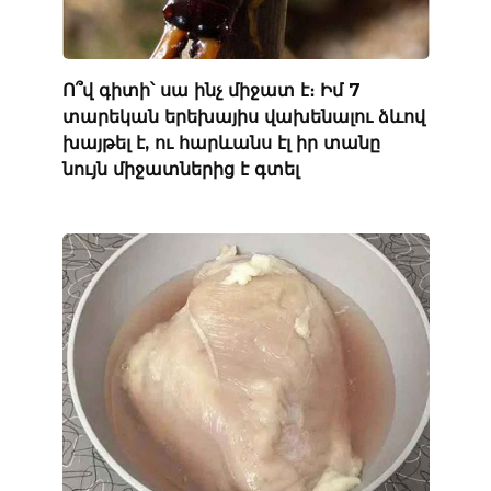
Ո՞վ գիտի՝ սա ինչ միջատ է։ Իմ 7
տարեկան երեխայիս վախենալու ձևով
խայթել է, ու հարևանս էլ իր տանը
նույն միջատներից է գտել