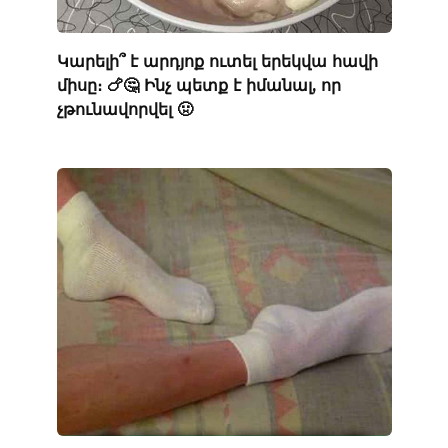
Կարելի՞ է արդյոք ուտել երեկվա հավի
միսը։ 🍗🤔 Ինչ պետք է իմանալ, որ
չթունավորվել 🤢