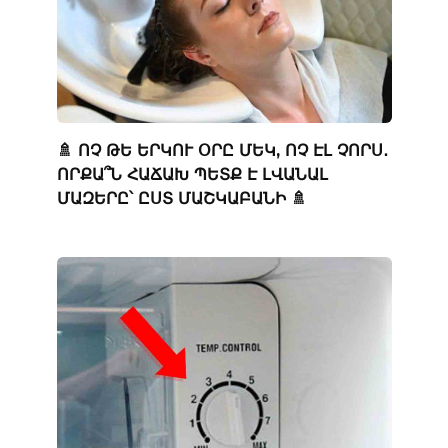
🚿 ՈՉ ԹԵ ԵՐԿՈՒ ՕՐԸ ՄԵԿ, ՈՉ ԷԼ ՉՈՐՍ․
ՈՐՔԱ՞Ն ՀԱՃԱԽ ՊԵՏՔ Է ԼՎԱՆԱԼ
ՄԱԶԵՐԸ՝ ԸՍՏ ՄԱՇԿԱԲԱՆԻ 🚿