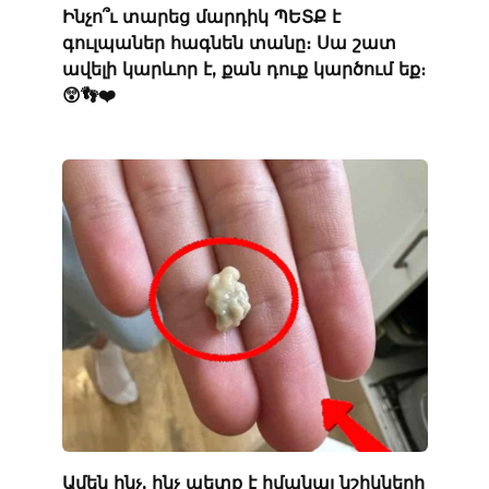
Ինչո՞ւ տարեց մարդիկ ՊԵՏՔ է
գուլպաներ հագնեն տանը։ Սա շատ
ավելի կարևոր է, քան դուք կարծում եք։
😲👣❤️
Ամեն ինչ, ինչ պետք է իմանալ նշիկների