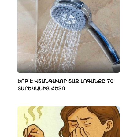
ԵՐԲ Է ՎՏԱՆԳԱՎՈՐ ՏԱՔ ԼՈԳԱՆՔԸ 70
ՏԱՐԵԿԱՆԻՑ ՀԵՏՈ