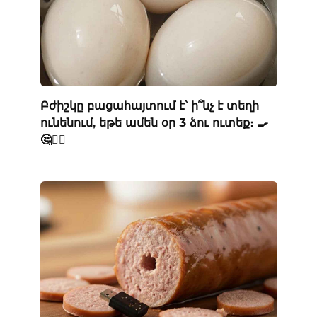
Բժիշկը բացահայտում է՝ ի՞նչ է տեղի
ունենում, եթե ամեն օր 3 ձու ուտեք։ 🍳
🤔👨‍⚕️