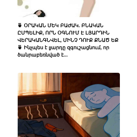
🍵 ՕՐԱԿԱՆ ՄԵԿ ԲԱԺԱԿ. ԲՆԱԿԱՆ
ԸՄՊԵԼԻՔ, ՈՐՆ ՕԳՆՈՒՄ Է ԼՅԱՐԴԻՆ
ՎԵՐԱԿԱՆԳՆՎԵԼ, ՄԻՆՉ ԴՈՒՔ ՔՆԱԾ ԵՔ
🍵 Ինչպես է լյարդը զգուշացնում, որ
ծանրաբեռնված է…