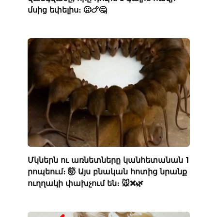
մսից եփելիս։ 🤢🍗🤔
Մկներն ու առնետները կանհետանան 1
րոպեում։ 🤯 Այս բնական հոտից նրանք
ուղղակի փախչում են։ 🐭❌🌿