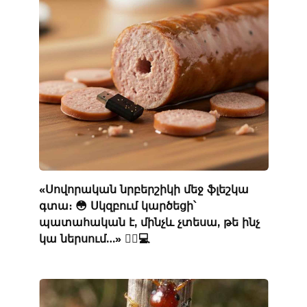
«Սովորական նրբերշիկի մեջ ֆլեշկա
գտա։ 😳 Սկզբում կարծեցի՝
պատահական է, մինչև չտեսա, թե ինչ
կա ներսում…» 🕵️‍♂️💻