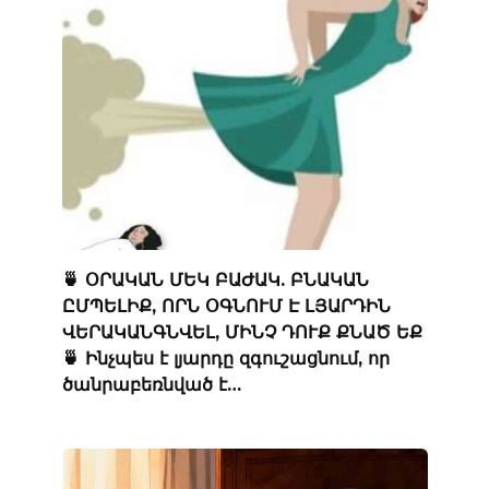
🍵 ՕՐԱԿԱՆ ՄԵԿ ԲԱԺԱԿ. ԲՆԱԿԱՆ
ԸՄՊԵԼԻՔ, ՈՐՆ ՕԳՆՈՒՄ Է ԼՅԱՐԴԻՆ
ՎԵՐԱԿԱՆԳՆՎԵԼ, ՄԻՆՉ ԴՈՒՔ ՔՆԱԾ ԵՔ
🍵 Ինչպես է լյարդը զգուշացնում, որ
ծանրաբեռնված է…