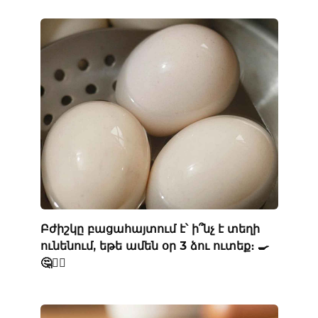
Բժիշկը բացահայտում է՝ ի՞նչ է տեղի
ունենում, եթե ամեն օր 3 ձու ուտեք։ 🍳
🤔👨‍⚕️