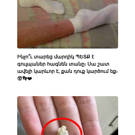
Ինչո՞ւ տարեց մարդիկ ՊԵՏՔ է
գուլպաներ հագնեն տանը։ Սա շատ
ավելի կարևոր է, քան դուք կարծում եք։
😲👣❤️