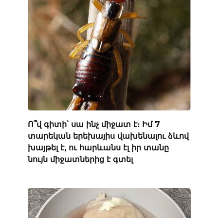
Ո՞վ գիտի՝ սա ինչ միջատ է։ Իմ 7
տարեկան երեխայիս վախենալու ձևով
խայթել է, ու հարևանս էլ իր տանը
նույն միջատներից է գտել