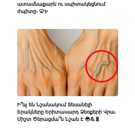
ատամնաքարն ու սպիտակեցնում
ժպիտը։ 🦷✨
Ի՞նչ են Նշանակում Տեսանելի
Երակները Երիտասարդ Ձեռքերի Վրա.
Միշտ Ծերացմա՞ն Նշան Է 😳💪🧬