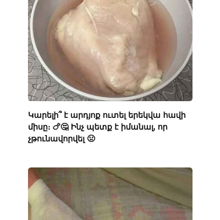
Կարելի՞ է արդյոք ուտել երեկվա հավի
միսը։ 🍗🤔 Ինչ պետք է իմանալ, որ
չթունավորվել 🤢