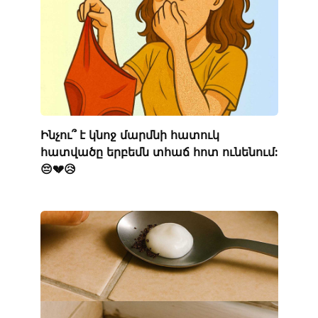
Ինչու՞ է կնոջ մարմնի հատուկ
հատվածը երբեմն տհաճ հոտ ունենում:
😔💔😥