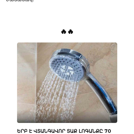
🔥🔥
ԵՐԲ Է ՎՏԱՆԳԱՎՈՐ ՏԱՔ ԼՈԳԱՆՔԸ 70