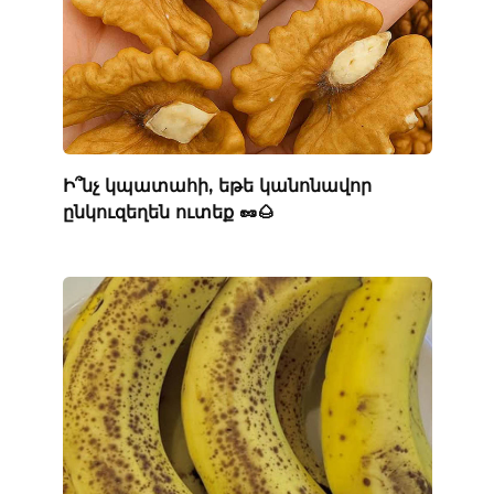
Ի՞նչ կպատահի, եթե կանոնավոր
ընկուզեղեն ուտեք 🥜🌰