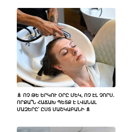
🚿 ՈՉ ԹԵ ԵՐԿՈՒ ՕՐԸ ՄԵԿ, ՈՉ ԷԼ ՉՈՐՍ․
ՈՐՔԱ՞Ն ՀԱՃԱԽ ՊԵՏՔ Է ԼՎԱՆԱԼ
ՄԱԶԵՐԸ՝ ԸՍՏ ՄԱՇԿԱԲԱՆԻ 🚿