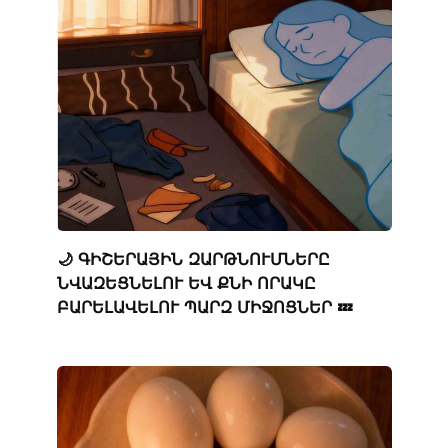
🌙 ԳԻՇԵՐԱՅԻՆ ԶԱՐԹՆՈՒՄՆԵՐԸ
ՆՎԱԶԵՑՆԵԼՈՒ ԵՎ ՔՆԻ ՈՐԱԿԸ
ԲԱՐԵԼԱՎԵԼՈՒ ՊԱՐԶ ՄԻՋՈՑՆԵՐ 💤