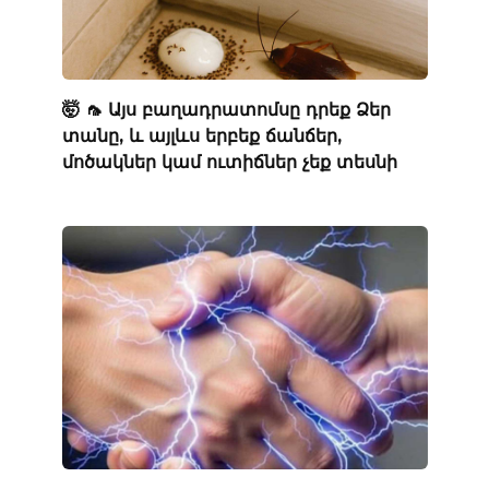
🤯 🦟 Այս բաղադրատոմսը դրեք Ձեր
տանը, և այլևս երբեք ճանճեր,
մոծակներ կամ ուտիճներ չեք տեսնի