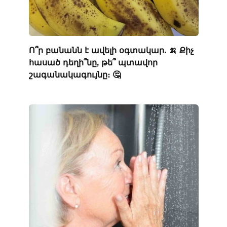
Ո՞ր բանանն է ավելի օգտակար. 🍌 Քիչ
հասած դեղի՞նը, թե՞ պտավոր
շագանակագույնը։ 🤔