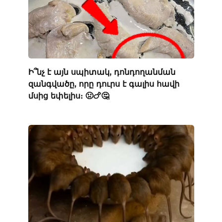
Ի՞նչ է այն սպիտակ, դոնդողանման
զանգվածը, որը դուրս է գալիս հավի
մսից եփելիս։ 🤢🍗🤔