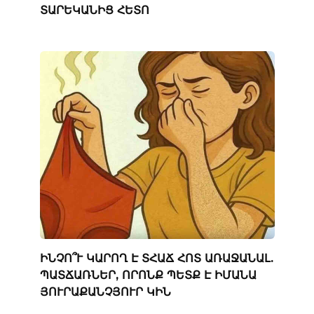
ՏԱՐԵԿԱՆԻՑ ՀԵՏՈ
ԻՆՉՈ՞Ւ ԿԱՐՈՂ Է ՏՀԱՃ ՀՈՏ ԱՌԱՋԱՆԱԼ.
ՊԱՏՃԱՌՆԵՐ, ՈՐՈՆՔ ՊԵՏՔ Է ԻՄԱՆԱ
ՅՈՒՐԱՔԱՆՉՅՈՒՐ ԿԻՆ