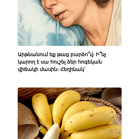
Արթնանում եք թաց բարձո՞վ։ Ի՞նչ
կարող է սա հուշել ձեր հոգեկան
վիճակի մասին։ Հեղինակ՝