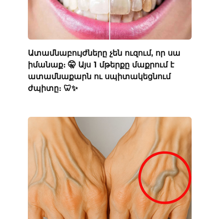
Ատամնաբույժները չեն ուզում, որ սա
իմանաք։ 🤫 Այս 1 մթերքը մաքրում է
ատամնաքարն ու սպիտակեցնում
ժպիտը։ 🦷✨