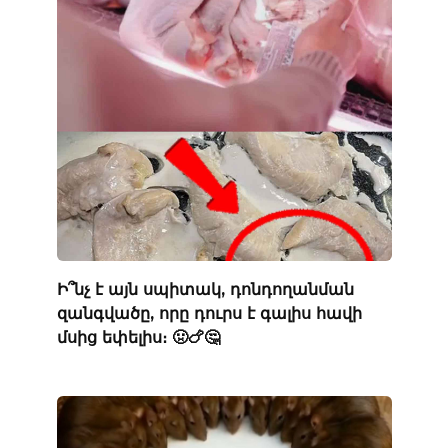
Ի՞նչ է այն սպիտակ, դոնդողանման
զանգվածը, որը դուրս է գալիս հավի
մսից եփելիս։ 🤢🍗🤔