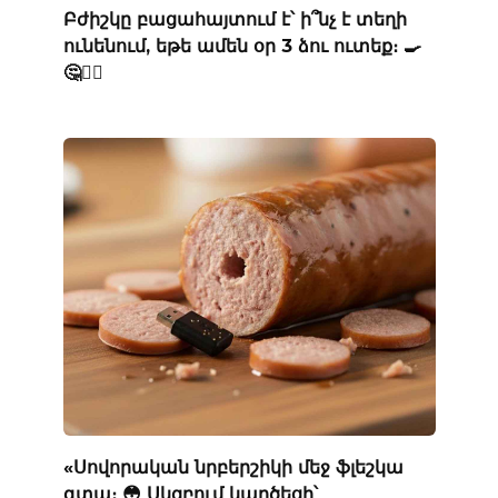
Բժիշկը բացահայտում է՝ ի՞նչ է տեղի
ունենում, եթե ամեն օր 3 ձու ուտեք։ 🍳
🤔👨‍⚕️
«Սովորական նրբերշիկի մեջ ֆլեշկա
գտա։ 😳 Սկզբում կարծեցի՝