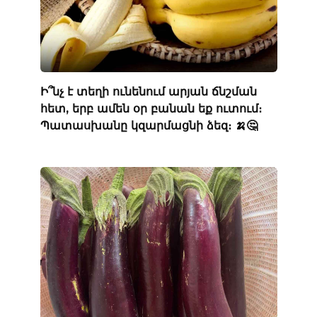
Ի՞նչ է տեղի ունենում արյան ճնշման
հետ, երբ ամեն օր բանան եք ուտում։
Պատասխանը կզարմացնի ձեզ։ 🍌🤔