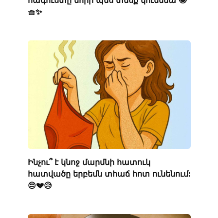
հագուստը նորի պես տեսք կունենա 🤩
🧺✨
Ինչու՞ է կնոջ մարմնի հատուկ
հատվածը երբեմն տհաճ հոտ ունենում:
😔💔😥