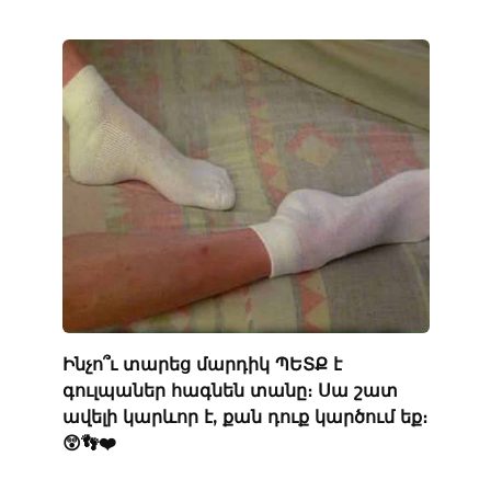
Ինչո՞ւ տարեց մարդիկ ՊԵՏՔ է
գուլպաներ հագնեն տանը։ Սա շատ
ավելի կարևոր է, քան դուք կարծում եք։
😲👣❤️