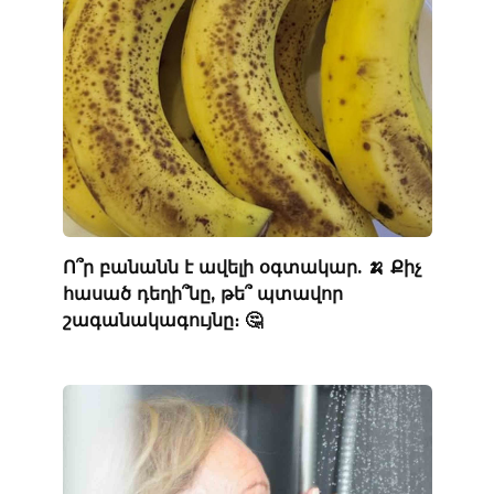
Ո՞ր բանանն է ավելի օգտակար. 🍌 Քիչ
հասած դեղի՞նը, թե՞ պտավոր
շագանակագույնը։ 🤔