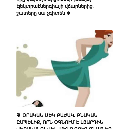
էլեկտրաէներգիայի վճարներից.
շատերը սա չգիտեն ❄️
🍵 ՕՐԱԿԱՆ ՄԵԿ ԲԱԺԱԿ. ԲՆԱԿԱՆ
ԸՄՊԵԼԻՔ, ՈՐՆ ՕԳՆՈՒՄ Է ԼՅԱՐԴԻՆ
ՎԵՐԱԿԱՆԳՆՎԵԼ, ՄԻՆՉ ԴՈՒՔ ՔՆԱԾ ԵՔ