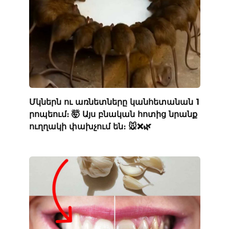
Մկներն ու առնետները կանհետանան 1
րոպեում։ 🤯 Այս բնական հոտից նրանք
ուղղակի փախչում են։ 🐭❌🌿