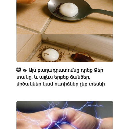
🤯 🦟 Այս բաղադրատոմսը դրեք Ձեր
տանը, և այլևս երբեք ճանճեր,
մոծակներ կամ ուտիճներ չեք տեսնի