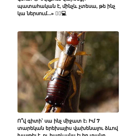
պատահական է, մինչև չտեսա, թե ինչ
կա ներսում…» 🕵️‍♂️💻
Ո՞վ գիտի՝ սա ինչ միջատ է։ Իմ 7
տարեկան երեխայիս վախենալու ձևով
խայթել է, ու հարևանս էլ իր տանը