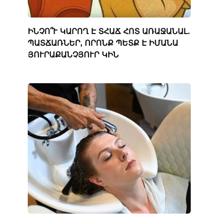
ԻՆՉՈ՞Ւ ԿԱՐՈՂ Է ՏՀԱՃ ՀՈՏ ԱՌԱՋԱՆԱԼ.
ՊԱՏՃԱՌՆԵՐ, ՈՐՈՆՔ ՊԵՏՔ Է ԻՄԱՆԱ
ՅՈՒՐԱՔԱՆՉՅՈՒՐ ԿԻՆ