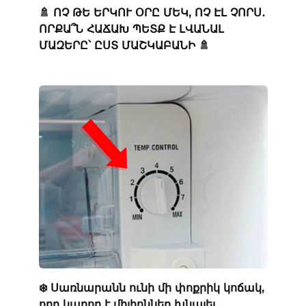
🚿 ՈՉ ԹԵ ԵՐԿՈՒ ՕՐԸ ՄԵԿ, ՈՉ ԷԼ ՉՈՐՍ․
ՈՐՔԱ՞Ն ՀԱՃԱԽ ՊԵՏՔ Է ԼՎԱՆԱԼ
ՄԱԶԵՐԸ՝ ԸՍՏ ՄԱՇԿԱԲԱՆԻ 🚿
❄️ Սառնարանն ունի մի փոքրիկ կոճակ,
որը կարող է միլիոններ խնայել