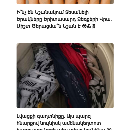
Ի՞նչ են Նշանակում Տեսանելի
Երակները Երիտասարդ Ձեռքերի Վրա.
Միշտ Ծերացմա՞ն Նշան Է 😳💪🧬
Լվացքի գաղտնիքը. Այս պարզ
հնարքով նույնիսկ ամենակեղտոտ