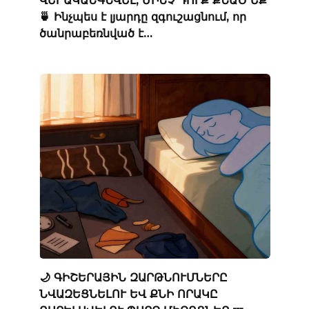
🍵 Ինչպես է լյարդը զգուշացնում, որ
ծանրաբեռնված է…
🌙 ԳԻՇԵՐԱՅԻՆ ԶԱՐԹՆՈՒՄՆԵՐԸ
ՆՎԱԶԵՑՆԵԼՈՒ ԵՎ ՔՆԻ ՈՐԱԿԸ