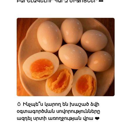
ԲԱՐԵԼԱՎԵԼՈՒ ՊԱՐԶ ՄԻՋՈՑՆԵՐ 💤
🥚 Ինչպե՞ս կարող են խաշած ձվի
օգտագործման սովորությունները
ազդել սրտի առողջության վրա ❤️