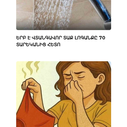
ԵՐԲ Է ՎՏԱՆԳԱՎՈՐ ՏԱՔ ԼՈԳԱՆՔԸ 70
ՏԱՐԵԿԱՆԻՑ ՀԵՏՈ