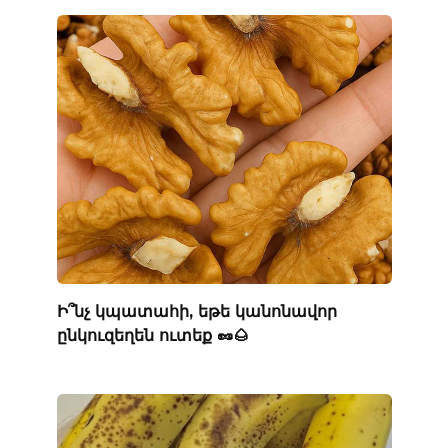
Ի՞նչ կպատահի, եթե կանոնավոր
ընկուզեղեն ուտեք 🥜🌰