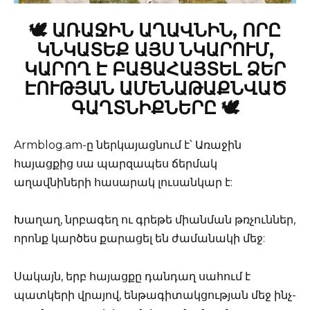
🕊️ ԱՌԱՋԻՆ ԱՂԱՎՆԻՆ, ՈՐԸ
ԿՆԿԱՏԵՔ ԱՅՍ ՆԿԱՐՈՒՄ,
ԿԱՐՈՂ Է ԲԱՑԱՀԱՅՏԵԼ ՁԵՐ
ԷՈՒԹՅԱՆ ԱՄԵՆԱԹԱՔՆՎԱԾ
ԳԱՂՏՆԻՔՆԵՐԸ 🕊️
Armblog.am-ը ներկայացնում է՝ Առաջին
հայացքից սա պարզապես ճերմակ
աղավնիների հասարակ լուսանկար է:
Խաղաղ, նրբագեղ ու գրեթե միանման թռչուններ,
որոնք կարծես քարացել են ժամանակի մեջ:
Սակայն, երբ հայացքը դանդաղ սահում է
պատկերի վրայով, ենթագիտակցության մեջ ինչ-