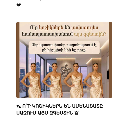
💔
👠 Ո՞Ր ԿՈՇԻԿՆԵՐՆ ԵՆ ԱՄԵՆԱՇԱՏԸ
ՍԱԶՈՒՄ ԱՅՍ ԶԳԵՍՏԻՆ 👗