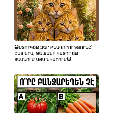
😺ՍՏՈՒԳԵՔ ՁԵՐ ԲՆԱՎՈՐՈՒԹՅՈՒՆԸ՝
ԸՍՏ ՆՐԱ, ԹԵ ՔԱՆԻ ԿԱՏՈՒ ԵՔ
ՏԵՍՆՈՒՄ ԱՅՍ ՆԿԱՐՈՒՄ😺