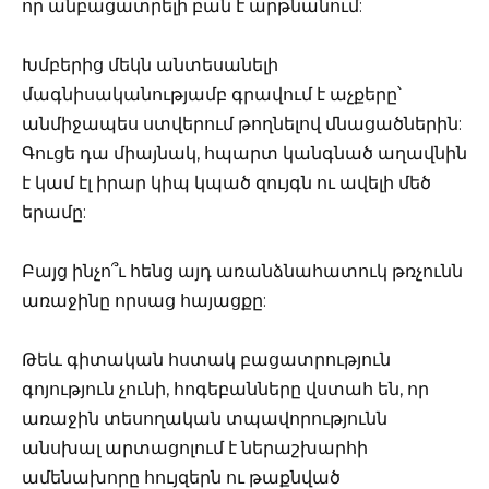
որ անբացատրելի բան է արթնանում:
Խմբերից մեկն անտեսանելի
մագնիսականությամբ գրավում է աչքերը՝
անմիջապես ստվերում թողնելով մնացածներին:
Գուցե դա միայնակ, հպարտ կանգնած աղավնին
է կամ էլ իրար կիպ կպած զույգն ու ավելի մեծ
երամը:
Բայց ինչո՞ւ հենց այդ առանձնահատուկ թռչունն
առաջինը որսաց հայացքը:
Թեև գիտական հստակ բացատրություն
գոյություն չունի, հոգեբանները վստահ են, որ
առաջին տեսողական տպավորությունն
անսխալ արտացոլում է ներաշխարհի
ամենախորը հույզերն ու թաքնված