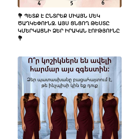
💐 ՊԵՏՔ Է ԸՆՏՐԵՔ ՄԻԱՅՆ ՄԵԿ
ԾԱՂԿԵՓՈՒՆՋ. ԱՅՍ ՑՆՑՈՂ ԹԵՍՏԸ
ԿՄԵՐԿԱՑՆԻ ՁԵՐ ԻՐԱԿԱՆ ԷՈՒԹՅՈՒՆԸ
💐