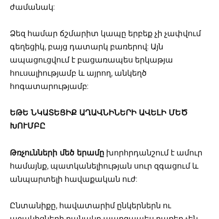
ժամանակ:
Ձեզ համար ճշմարիտ կապը երբեք չի չափվում
գեղեցիկ, բայց դատարկ բառերով: Այն
ապացուցվում է բացառապես երկաթյա
հուսալիությամբ և այրող, անկեղծ
հոգատարությամբ:
ԵԹԵ ՆԿԱՏԵՑԻՔ ԱՂԱՎՆԻՆԵՐԻ ԱՎԵԼԻ ՄԵԾ
ԽՈՒՄԲԸ
Թռչունների մեծ երամը
խորհրդանշում է ամուր
համայնք, պատկանելիության սուր զգացում և
անպարտելի հավաքական ուժ:
Ընտանիքը, հավատարիմ ընկերներն ու
աջակիցների բանակը պարզապես բառեր չեն,