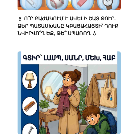
💧 Ո՞Ր ԲԱԺԱԿՈՒՄ Է ԱՎԵԼԻ ՇԱՏ ՋՈՒՐ.
ՁԵՐ ՊԱՏԱՍԽԱՆԸ ԿԲԱՑԱՀԱՅՏԻ՝ ԴՈՒՔ
ՆՎԻՐՎՈ՞Ղ ԵՔ, ԹԵ՞ ՍՊԱՌՈՂ 💧