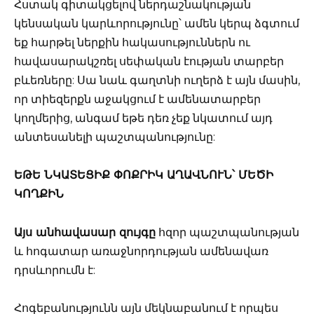
Հստակ գիտակցելով ներդաշնակության
կենսական կարևորությունը՝ ամեն կերպ ձգտում
եք հարթել ներքին հակասություններն ու
հավասարակշռել սեփական էության տարբեր
բևեռները: Սա նաև գաղտնի ուղերձ է այն մասին,
որ տիեզերքն աջակցում է ամենատարբեր
կողմերից, անգամ եթե դեռ չեք նկատում այդ
անտեսանելի պաշտպանությունը:
ԵԹԵ ՆԿԱՏԵՑԻՔ ՓՈՔՐԻԿ ԱՂԱՎՆՈՒՆ՝ ՄԵԾԻ
ԿՈՂՔԻՆ
Այս անհավասար զույգը
հզոր պաշտպանության
և հոգատար առաջնորդության ամենավառ
դրսևորումն է:
Հոգեբանությունն այն մեկնաբանում է որպես