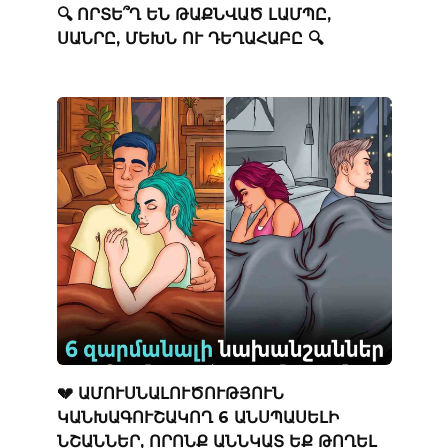
🔍 ՈՐՏԵ՞Ղ ԵՆ ԹԱՔՆՎԱԾ ԼԱՄՊԸ,
ՍԱՆՐԸ, ՄԵԽՆ ՈՒ ԴԵՂԱՀԱԲԸ 🔍
💔 ԱՄՈՒՍՆԱԼՈՒԾՈՒԹՅՈՒՆ
ԿԱՆԽԱԳՈՒՇԱԿՈՂ 6 ԱՆՍՊԱՍԵԼԻ
ՆՇԱՆՆԵՐ, ՈՐՈՆՔ ԱՆՆԿԱՏ ԵՔ ԹՈՂԵԼ