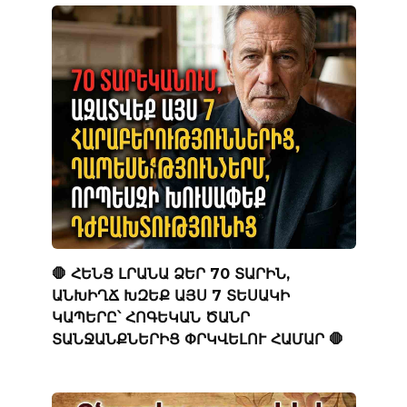
🛑 ՀԵՆՑ ԼՐԱՆԱ ՁԵՐ 70 ՏԱՐԻՆ,
ԱՆԽԻՂՃ ԽԶԵՔ ԱՅՍ 7 ՏԵՍԱԿԻ
ԿԱՊԵՐԸ՝ ՀՈԳԵԿԱՆ ԾԱՆՐ
ՏԱՆՋԱՆՔՆԵՐԻՑ ՓՐԿՎԵԼՈՒ ՀԱՄԱՐ 🛑