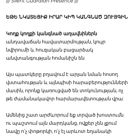
///
Silent Guardian Presence
///
ԵԹԵ ՆԿԱՏԵՑԻՔ ԻՐԱՐ ԿԻՊ ԿԱՆԳՆԱԾ ԶՈՒՅԳԻՆ
Կողք կողքի կանգնած աղավնիներն
անդավաճան հավատարմության, կույր
նվիրումի և հուզական բացարձակ
անվտանգության հոմանիշն են:
Այս պատկերը բղավում է արյան նման հոսող
վստահության և այնպիսի հարաբերությունների
մասին, որոնք կառուցված են տոկունության, ոչ
թե ժամանակավոր հարմարավետության վրա:
Ամենից շատ արժևորում եք տրված խոստումն
ու պաշտում այն մարդկանց, ովքեր չեն լքում
նավը ո՛չ փոթորկի, ո՛չ էլ արևոտ եղանակի