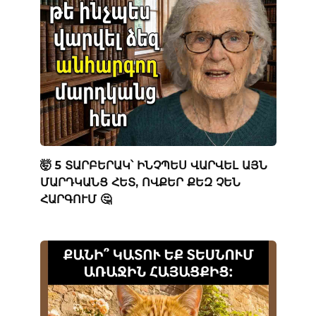
🤯 5 ՏԱՐԲԵՐԱԿ՝ ԻՆՉՊԵՍ ՎԱՐՎԵԼ ԱՅՆ
ՄԱՐԴԿԱՆՑ ՀԵՏ, ՈՎՔԵՐ ՔԵԶ ՉԵՆ
ՀԱՐԳՈՒՄ 🤔