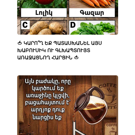
🍅 ԿԱՐՈ՞Ղ ԵՔ ՊԱՏԱՍԽԱՆԵԼ ԱՅՍ
ԽԱԲՈՒՍԻԿ ՈՒ ԳԼԽԱՊՏՈՒՅՏ
ԱՌԱՋԱՑՆՈՂ ՀԱՐՑԻՆ 🍅