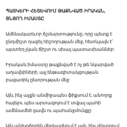
ՊԱՏԿԵՐԻ ՀԵՏԵՎՈՒՄ ԹԱՔՆՎԱԾ ԻՐԱԿԱՆ,
ՑՆՑՈՂ ԻՄԱՍՏԸ
Ամենակարևոր ճշմարտությունը, որը պետք է
ընդմիշտ դաջել հիշողության մեջ, հետևյալն է՝
այստեղ չկան ճիշտ ու սխալ պատասխաններ:
Իրական իմաստը թաքնված է ոչ թե նկարված
աղավնիների, այլ ենթագիտակցության
բացառիկ ընտրության մեջ:
Այն, ինչ աչքն անմիջապես ֆիքսում է, անողոք
հայելու պես արտացոլում է տվյալ պահի
ամենամեծ ցավն ու պահանջմունքը:
Այն անխղճորեն մերկացնում է այն, ինչ փնտրում