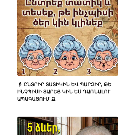
👵 ԸՆՏՐԻՐ ՏԱՏԻԿԻՆ ԵՎ ՊԱՐԶԻՐ, ԹԵ
ԻՆՉՊԻՍԻ ՏԱՐԵՑ ԿԻՆ ԵՍ ԴԱՌՆԱԼՈՒ
ԱՊԱԳԱՅՈՒՄ 🔮