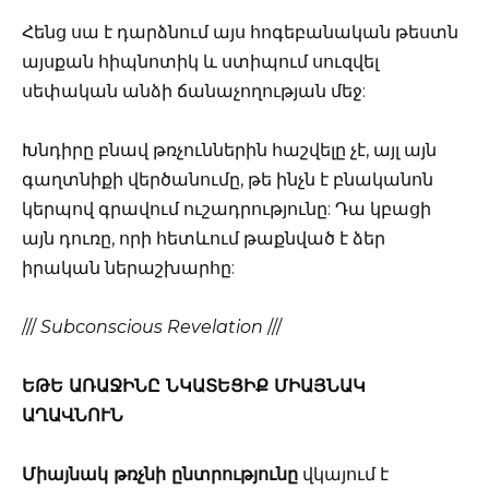
Հենց սա է դարձնում այս հոգեբանական թեստն
այսքան հիպնոտիկ և ստիպում սուզվել
սեփական անձի ճանաչողության մեջ:
Խնդիրը բնավ թռչուններին հաշվելը չէ, այլ այն
գաղտնիքի վերծանումը, թե ինչն է բնականոն
կերպով գրավում ուշադրությունը: Դա կբացի
այն դուռը, որի հետևում թաքնված է ձեր
իրական ներաշխարհը:
///
Subconscious Revelation
///
ԵԹԵ ԱՌԱՋԻՆԸ ՆԿԱՏԵՑԻՔ ՄԻԱՅՆԱԿ
ԱՂԱՎՆՈՒՆ
Միայնակ թռչնի ընտրությունը
վկայում է