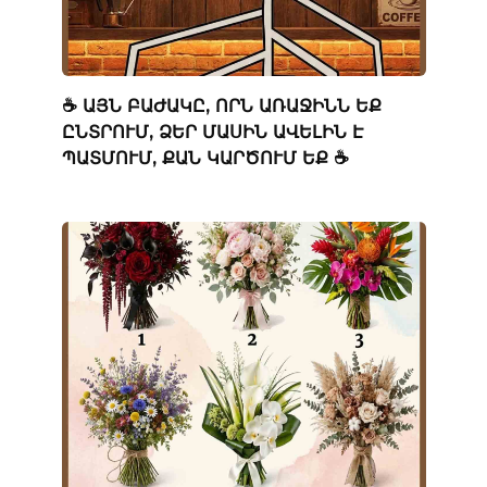
☕ ԱՅՆ ԲԱԺԱԿԸ, ՈՐՆ ԱՌԱՋԻՆՆ ԵՔ
ԸՆՏՐՈՒՄ, ՁԵՐ ՄԱՍԻՆ ԱՎԵԼԻՆ Է
ՊԱՏՄՈՒՄ, ՔԱՆ ԿԱՐԾՈՒՄ ԵՔ ☕