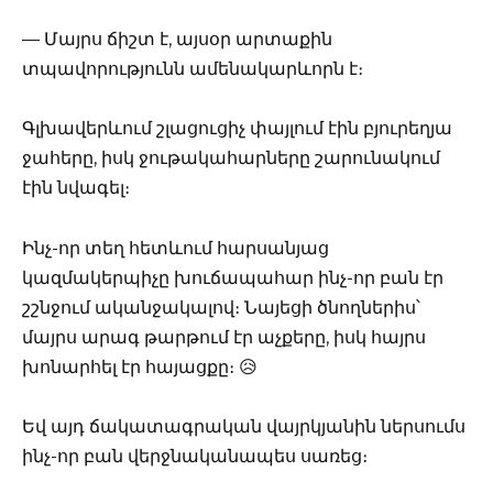
— Մայրս ճիշտ է, այսօր արտաքին
տպավորությունն ամենակարևորն է։
Գլխավերևում շլացուցիչ փայլում էին բյուրեղյա
ջահերը, իսկ ջութակահարները շարունակում
էին նվագել։
Ինչ-որ տեղ հետևում հարսանյաց
կազմակերպիչը խուճապահար ինչ-որ բան էր
շշնջում ականջակալով։ Նայեցի ծնողներիս՝
մայրս արագ թարթում էր աչքերը, իսկ հայրս
խոնարհել էր հայացքը։ 😥
Եվ այդ ճակատագրական վայրկյանին ներսումս
ինչ-որ բան վերջնականապես սառեց։