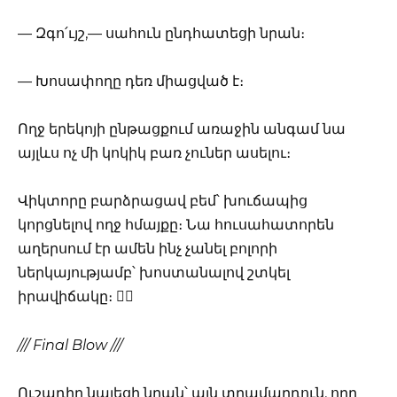
— Զգո՛ւյշ,— սահուն ընդհատեցի նրան։
— Խոսափողը դեռ միացված է։
Ողջ երեկոյի ընթացքում առաջին անգամ նա
այլևս ոչ մի կոկիկ բառ չուներ ասելու։
Վիկտորը բարձրացավ բեմ՝ խուճապից
կորցնելով ողջ հմայքը։ Նա հուսահատորեն
աղերսում էր ամեն ինչ չանել բոլորի
ներկայությամբ՝ խոստանալով շտկել
իրավիճակը։ 🏃‍♂️
/// Final Blow ///
Ուշադիր նայեցի նրան՝ այն տղամարդուն, որը