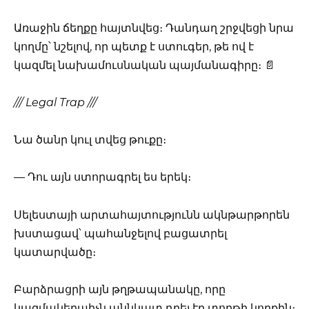
Առաջին ճեղքը հայտնվեց։ Դանդաղ շրջվեցի նրա
կողմը՝ նշելով, որ պետք է ստուգեր, թե ով է
կազմել նախամուսնական պայմանագիրը։ 📄
/// Legal Trap ///
Նա ծանր կուլ տվեց թուքը։
— Դու այն ստորագրել ես երեկ։
Սելեստայի արտահայտությունն ակնթարթորեն
խստացավ՝ պահանջելով բացատրել
կատարվածը։
Բարձրացրի այն թղթապանակը, որը
կազմակերպիչն աննկատ դրել էր տորթի կողքին։