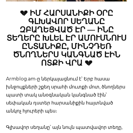
💔 ԻՄ ՀԱՐՍԱՆԻՔԻ ՕՐԸ
ԳԼԽԱՎՈՐ ՍԵՂԱՆԸ
ԶԲԱՂԵՑՎԱԾ ԷՐ — ԻՆԸ
ՏԵՂԵՐԸ ԽԼԵԼ ԷՐ ԱՄՈՒՍՆՈՒՍ
ԸՆՏԱՆԻՔԸ, ՄԻՆՉԴԵՌ
ԾՆՈՂՆԵՐՍ ԿԱՆԳՆԱԾ ԷԻՆ
ՈՏՔԻ ՎՐԱ 💔
Armblog.am-ը ներկայացնում է՝ Երբ հասա
խնջույքների շքեղ սրահի մուտքի մոտ, ծնողներս
պատի տակ անօգնական կանգնած էին՝
սեփական դստեր հարսանիքին հայտնված
անկոչ հյուրերի պես։
Գլխավոր սեղանը՝ այն նույն պատվավոր տեղը,