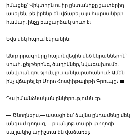
իմացեք՝ Վիկտորն ու իր ընտանիքը շատերիդ
ասել են, թե իրենք են վճարել այս հարսանիքի
համար, ինչը բացարձակ սուտ է։
Եվս մեկ հպում էկրանին։
Անդորրագրերը հայտնվեցին մեծ էկրաններին՝
սրահ, քեյթերինգ, ծաղիկներ, նվագախումբ,
անվտանգություն, լուսանկարահանում։ Ամեն
ինչ վճարել էր Մորո Հոսփիթալիթի Գրուպը։ 💼
Դա իմ անձնական ընկերությունն էր։
— Ծնողներս,— ասացի ես՝ ձայնս ընդամենը մեկ
անգամ դողաց,— քսանյոթ տարի փողոցի
սայլակից արիշտա են վաճառել։