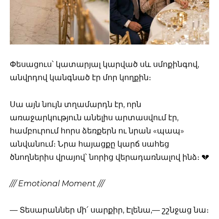
Փեսացուս՝ կատարյալ կարված սև սմոքինգով,
անվրդով կանգնած էր մոր կողքին։
Սա այն նույն տղամարդն էր, որն
առաջարկություն անելիս արտասվում էր,
համբուրում հորս ձեռքերն ու նրան «պապ»
անվանում։ Նրա հայացքը կարճ սահեց
ծնողներիս վրայով՝ նորից վերադառնալով ինձ։ 💔
/// Emotional Moment ///
— Տեսարաններ մի՛ սարքիր, Էլենա,— շշնջաց նա։