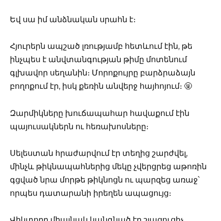
Եվ սա իմ անձնական սրահն է։
Հյուրերն ապշած լռությամբ հետևում էին, թե
ինչպես է անվտանգության թիմը մոտենում
գլխավոր սեղանին։ Մորոքույրը բարձրաձայն
բողոքում էր, իսկ քեռին անվերջ հայհոյում։ 🤬
Զարմիկները խուճապահար հավաքում էին
պայուսակներն ու հեռախոսները։
Սելեստան հրաժարվում էր տեղից շարժվել,
մինչև թիկնապահներից մեկը չվերցրեց աթոռին
գցված նրա մորթե թիկնոցն ու պարզեց առաջ՝
որպես դատարանի իրեղեն ապացույց։
Վիկտորը միայնակ կանգնած էր շլացուցիչ