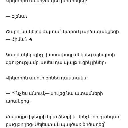
Վիկտորն անմիջապես խոժոռվեց։
— Էլենա։
Շարունակելով ժպտալ՝ կտրուկ արձագանքեցի.
— Հիմա՛։ 🔥
Կազմակերպիչը խոսափողը մեկնեց այնպիսի
զգուշությամբ, ասես դա պայթուցիկ լիներ։
Վիկտորն ամուր բռնեց դաստակս։
— Ի՞նչ ես անում,— սուլեց նա ատամների
արանքից։
Հայացքս իջեցրի նրա ձեռքին, մինչև որ դանդաղ
բաց թողեց։ Սելեստան պայծառ ծիծաղեց՝