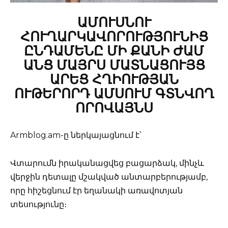
ԱՄՈՒՍՆՈՒ
ՀՈՒՂԱՐԿԱՎՈՐՈՒԹՅՈՒՆԻՑ
ԸՆԴԱՄԵՆԸ ՄԻ ՔԱՆԻ ԺԱՄ
ԱՆՑ ՄԱՅՐՍ ՄԱՏՆԱՑՈՒՅՑ
ԱՐԵՑ ՀՂԻՈՒԹՅԱՆ
ՈՒԹԵՐՈՐԴ ԱՄՍՈՒՄ ԳՏՆՎՈՂ
ՈՐՈՎԱՅՆՍ
Armblog.am-ը ներկայացնում է՝
Վտարումն իրականացվեց բացարձակ, մինչև
վերջին դետալը մշակված անտարբերությամբ,
որը հիշեցնում էր եղանակի առավոտյան
տեսությունը։