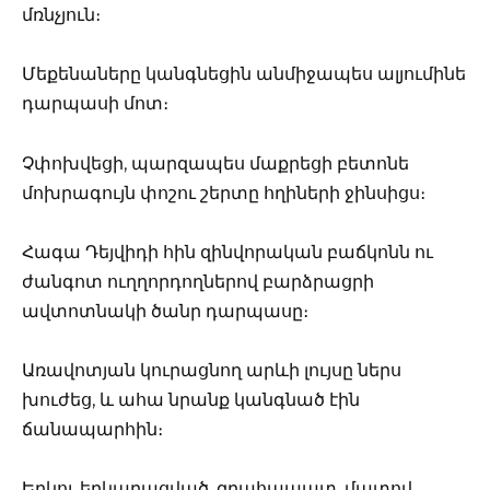
մռնչյուն։
Մեքենաները կանգնեցին անմիջապես ալյումինե
դարպասի մոտ։
Չփոխվեցի, պարզապես մաքրեցի բետոնե
մոխրագույն փոշու շերտը հղիների ջինսիցս։
Հագա Դեյվիդի հին զինվորական բաճկոնն ու
ժանգոտ ուղղորդողներով բարձրացրի
ավտոտնակի ծանր դարպասը։
Առավոտյան կուրացնող արևի լույսը ներս
խուժեց, և ահա նրանք կանգնած էին
ճանապարհին։
Երկու երկարացված, զրահապատ, մատով