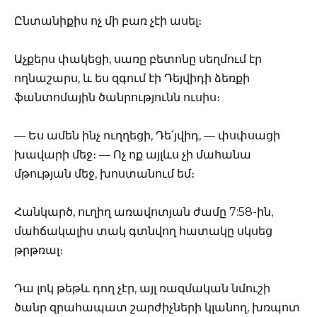
Ընտանիքիս ոչ մի բառ չէի ասել։
Աչքերս փակեցի, սառը բետոնը սեղմում էր
ողնաշարս, և ես զգում էի Դեյվիդի ձեռքի
ֆանտոմային ծանրությունն ուսիս։
— Ես ամեն ինչ ուղղեցի, Դե՛յվիդ, — փսփսացի
խավարի մեջ։ — Ոչ ոք այլևս չի մահանա
մթության մեջ, խոստանում եմ։
Հանկարծ, ուղիղ առավոտյան ժամը 7:58-ին,
մահճակալիս տակ գտնվող հատակը սկսեց
թրթռալ։
Դա լոկ թեթև դող չէր, այլ ռազմական նմուշի
ծանր զրահապատ շարժիչների կլանող, խռպոտ