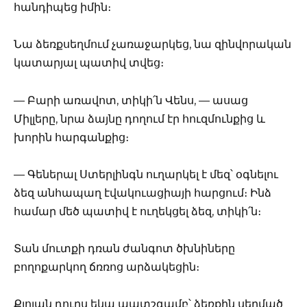
հանդիպեց իմին։
Նա ձեռքսեղմում չառաջարկեց, նա զինվորական
կատարյալ պատիվ տվեց։
— Բարի առավոտ, տիկի՛ն Վենս, — ասաց
Միլլերը, նրա ձայնը դողում էր հուզմունքից և
խորին հարգանքից։
— Գեներալ Ստերլինգն ուղարկել է մեզ՝ օգնելու
ձեզ անհապաղ էվակուացիայի հարցում։ Ինձ
համար մեծ պատիվ է ուղեկցել ձեզ, տիկի՛ն։
Տան մուտքի դռան ժանգոտ ծխնիները
բողոքարկող ճռռոց արձակեցին։
Քլոյան դուրս եկա պատշգամբ՝ ձեռքին սեղմած