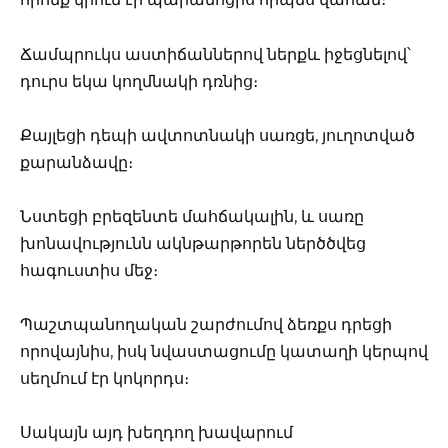
Ճամպրուկս աստիճաններով ներքև իջեցնելով՝
դուրս եկա կողմնակի դռնից։
Քայլեցի դեպի ավտոտնակի սառցե, յուղոտված
քարանձավը։
Նստեցի բրեզենտե մահճակալին, և սառը
խոնավությունն ակնթարթորեն ներծծվեց
հագուստիս մեջ։
Պաշտպանողական շարժումով ձեռքս դրեցի
որովայնիս, իսկ նվաստացումը կատաղի կերպով
սեղմում էր կոկորդս։
Սակայն այդ խեղդող խավարում