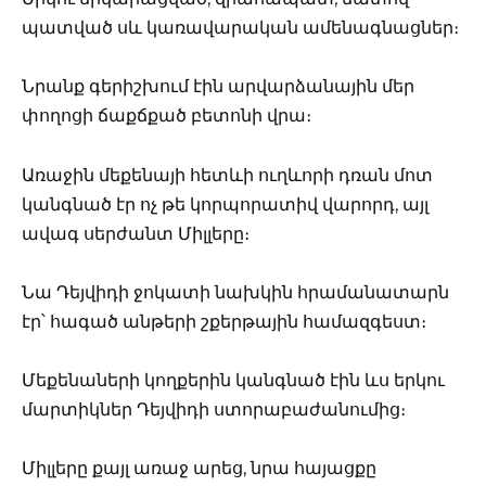
պատված սև կառավարական ամենագնացներ։
Նրանք գերիշխում էին արվարձանային մեր
փողոցի ճաքճքած բետոնի վրա։
Առաջին մեքենայի հետևի ուղևորի դռան մոտ
կանգնած էր ոչ թե կորպորատիվ վարորդ, այլ
ավագ սերժանտ Միլլերը։
Նա Դեյվիդի ջոկատի նախկին հրամանատարն
էր՝ հագած անթերի շքերթային համազգեստ։
Մեքենաների կողքերին կանգնած էին ևս երկու
մարտիկներ Դեյվիդի ստորաբաժանումից։
Միլլերը քայլ առաջ արեց, նրա հայացքը