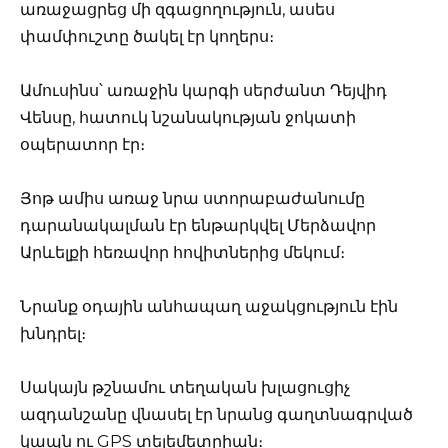
առաջացրեց մի զգացողություն, ասես
փամփուշտը ծակել էր կողերս։
Ամուսինս՝ առաջին կարգի սերժանտ Դեյվիդ
Վենսը, հատուկ նշանակության ջոկատի
օպերատոր էր։
Յոթ ամիս առաջ նրա ստորաբաժանումը
դարանակալման էր ենթարկվել Մերձավոր
Արևելքի հեռավոր հովիտներից մեկում։
Նրանք օդային անհապաղ աջակցություն էին
խնդրել։
Սակայն թշնամու տեղական խլացուցիչ
ազդանշանը վնասել էր նրանց գաղտնագրված
կապն ու GPS տելեմետրիան։