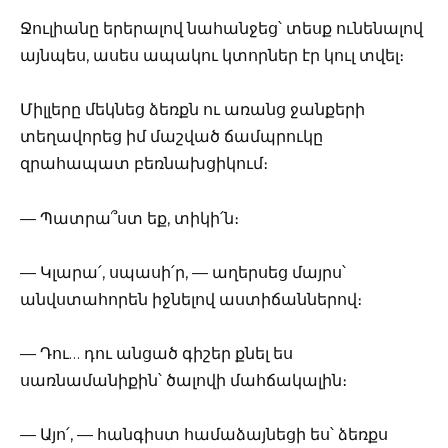
Ջուլիանը երերալով նահանջեց՝ տեսք ունենալով
այնպես, ասես ապակու կտորներ էր կուլ տվել։
Միլլերը մեկնեց ձեռքն ու առանց ջանքերի
տեղավորեց իմ մաշված ճամպրուկը
զրահապատ բեռնախցիկում։
— Պատրա՞ստ եք, տիկի՛ն։
— Կլարա՛, սպասի՛ր, — աղերսեց մայրս՝
անվստահորեն իջնելով աստիճաններով։
— Դու… դու անցած գիշեր քնել ես
սառնամանիքին՝ ծալովի մահճակալին։
— Այո՛, — հանգիստ համաձայնեցի ես՝ ձեռքս