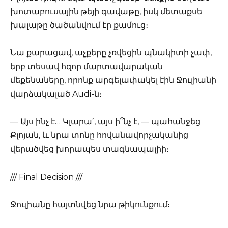
խոտաբուսային թեյի գավաթը, իսկ մետաքսե
խալաթը ծածանվում էր քամուց։
Նա քարացավ, աչքերը չռվեցին պնակիտի չափ,
երբ տեսավ հզոր մարտավարական
մեքենաները, որոնք արգելափակել էին Ջուլիանի
վարձակալած Audi-ն։
— Այս ինչ է… Կլարա՛, այս ի՞նչ է, — պահանջեց
Քլոյան, և նրա տոնը հովանավորչականից
վերածվեց խորապես տագնապալիի։
/// Final Decision ///
Ջուլիանը հայտնվեց նրա թիկունքում։