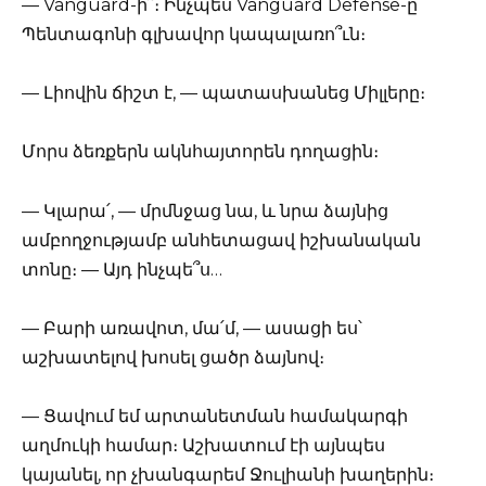
— Vanguard-ի՞։ Ինչպես Vanguard Defense-ը՝
Պենտագոնի գլխավոր կապալառո՞ւն։
— Լիովին ճիշտ է, — պատասխանեց Միլլերը։
Մորս ձեռքերն ակնհայտորեն դողացին։
— Կլարա՛, — մրմնջաց նա, և նրա ձայնից
ամբողջությամբ անհետացավ իշխանական
տոնը։ — Այդ ինչպե՞ս…
— Բարի առավոտ, մա՛մ, — ասացի ես՝
աշխատելով խոսել ցածր ձայնով։
— Ցավում եմ արտանետման համակարգի
աղմուկի համար։ Աշխատում էի այնպես
կայանել, որ չխանգարեմ Ջուլիանի խաղերին։