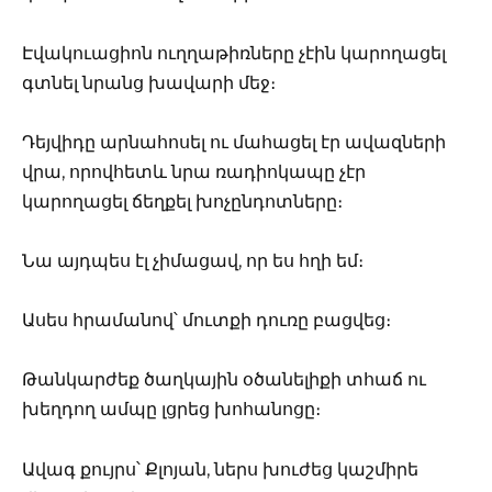
Էվակուացիոն ուղղաթիռները չէին կարողացել
գտնել նրանց խավարի մեջ։
Դեյվիդը արնահոսել ու մահացել էր ավազների
վրա, որովհետև նրա ռադիոկապը չէր
կարողացել ճեղքել խոչընդոտները։
Նա այդպես էլ չիմացավ, որ ես հղի եմ։
Ասես հրամանով՝ մուտքի դուռը բացվեց։
Թանկարժեք ծաղկային օծանելիքի տհաճ ու
խեղդող ամպը լցրեց խոհանոցը։
Ավագ քույրս՝ Քլոյան, ներս խուժեց կաշմիրե