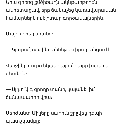
Նրա գոռոզ քմծիծաղն ակնթարթորեն
անհետացավ, երբ ճանաչեց կառավարական
համարներն ու էլիտար գործակալներին։
Մայրս հրեց նրանց։
— Կլարա՛, այս ինչ անհեթեթ իրարանցում է…
Վերջինը դուրս եկավ հայրս՝ ոտքը խփելով
գետնին։
— Այդ ո՞վ է, գրողը տանի, կայանել իմ
ճանապարհի վրա։
Սերժանտ Միլլերը սահուն շրջվեց դեպի
պատշգամբը։