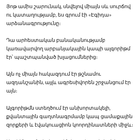
Յոթ ամիս շարունակ, սնվելով միայն սև սուրճով
ու կատաղությամբ, ես գրում էի «Էգիդա»
արձանագրությունը։
Դա արհեստական բանականությամբ
կառավարվող արբանյակային կապի ալգորիթմ
էր՝ պաշտպանված խլացումներից։
Այն ոչ միայն հակազդում էր թշնամու
ազդանշանին, այլև ագրեսիվորեն շրջանցում էր
այն։
Ալգորիթմն ստեղծում էր անխորտակելի,
քվանտային գաղտնագրմամբ կապ ցամաքային
զորքերի և էվակուացիոն կոորդինատների միջև։