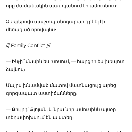
որը ժամանակին պատկանում էր ամուսնուս։
Ձեռքերովս պաշտպանողաբար գրկել էի
մեծացած որովայնս։
/// Family Conflict ///
— Ինչի՞ մասին ես խոսում, — հարցրի ես խռպոտ
ձայնով։
Մայրս խնամված մատով մատնացույց արեց
գորգապատ աստիճանները։
— Քույրդ՝ Քլոյան, և նրա նոր ամուսինն այսօր
տեղափոխվում են այստեղ։