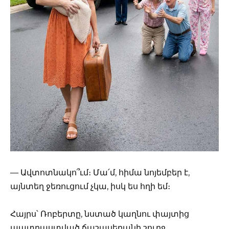
— Ավտոտնակո՞ւմ։ Մա՛մ, հիմա նոյեմբեր է,
այնտեղ ջեռուցում չկա, իսկ ես հղի եմ։
Հայրս՝ Ռոբերտը, նստած կաղնու փայտից
պատրաստված ճաշասեղանի շուրջ,