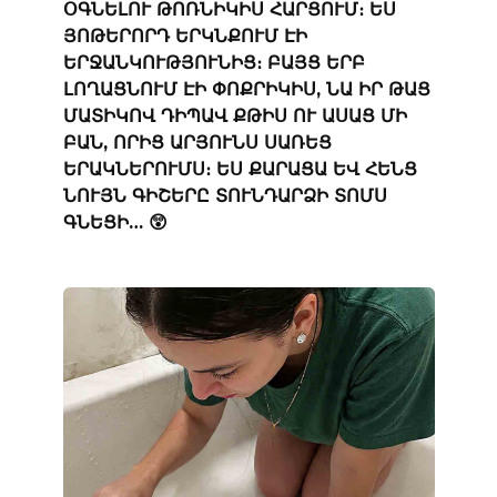
ՕԳՆԵԼՈՒ ԹՈՌՆԻԿԻՍ ՀԱՐՑՈՒՄ։ ԵՍ
ՅՈԹԵՐՈՐԴ ԵՐԿՆՔՈՒՄ ԷԻ
ԵՐՋԱՆԿՈՒԹՅՈՒՆԻՑ։ ԲԱՅՑ ԵՐԲ
ԼՈՂԱՑՆՈՒՄ ԷԻ ՓՈՔՐԻԿԻՍ, ՆԱ ԻՐ ԹԱՑ
ՄԱՏԻԿՈՎ ԴԻՊԱՎ ՔԹԻՍ ՈՒ ԱՍԱՑ ՄԻ
ԲԱՆ, ՈՐԻՑ ԱՐՅՈՒՆՍ ՍԱՌԵՑ
ԵՐԱԿՆԵՐՈՒՄՍ։ ԵՍ ՔԱՐԱՑԱ ԵՎ ՀԵՆՑ
ՆՈՒՅՆ ԳԻՇԵՐԸ ՏՈՒՆԴԱՐՁԻ ՏՈՄՍ
ԳՆԵՑԻ… 😲