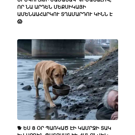
ՈՐ ՆԱ ԱՐԴԵՆ ՄԵՔՍԻԿԱՅԻ
ԱՄԵՆԱԱՀԱՐԿՈՒ ՏՂԱՄԱՐԴՈՒ ԿԻՆՆ Է
😱
🐕 ԵՍ 8 ՕՐ ՊԱՌԿԱԾ ԷԻ ԿԱՄՐՋԻ ՏԱԿ