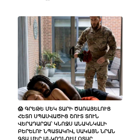
😱 ԳՐԵԹԵ ՄԵԿ ՏԱՐԻ ԾԱՌԱՅԵԼՈՒՑ
ՀԵՏՈ ՍՊԱՍՎԱԾԻՑ ՇՈՒՏ ՏՈՒՆ
ՎԵՐԱԴԱՐՁԱ՝ ԿՆՈՋՍ ԱՆԱԿՆԿԱԼԻ
ԲԵՐԵԼՈՒ ՆՊԱՏԱԿՈՎ, ՍԱԿԱՅՆ ՆՐԱՆ
ԳՏԱ ՄԵՐ ԱՆԿՈՂՆՈՒՄ ՕՏԱՐ