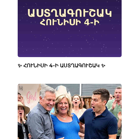
✨ ՀՈՒՆԻՍԻ 4-Ի ԱՍՏՂԱԳՈՒՇԱԿ ✨