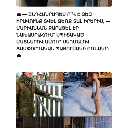
💼 — ԸՆԴՀԱՆՐԱՊԵՍ Ո՞Վ Է ՁԵԶ
ԻՐԱՎՈՒՆՔ ՏՎԵԼ ՁԵՌՔ ՏԱԼ ԻՐԵՐԻՍ, —
ՄԱՐԻԱՆՆԱՆ ՔԱՐԱՑԵԼ ԷՐ
ՆԱԽԱՍՐԱՀՈՒՄ՝ ՍՊԻՏԱԿԱԾ
ՄԱՏՆԵՐՈՎ ԱՄՈՒՐ ՍԵՂՄԵԼՈՎ
ՃԱՄՓՈՐԴԱԿԱՆ ՊԱՅՈՒՍԱԿԻ ԲՌՆԱԿԸ։
💼