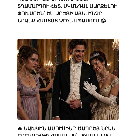
ՏՂԱՄԱՐԴՈՒ ՀԵՏ. ՍԿԱՆԴԱԼ ՍԱՐՔԵԼՈՒ
ՓՈԽԱՐԵՆ՝ ԵՍ ԱՐԵՑԻ ԱՅՆ, ԻՆՉԸ
ՆՐԱՆՔ ՀԱՍՏԱՏ ՉԷԻՆ ՍՊԱՍՈՒՄ 😱
🔥 ՆԱԽԿԻՆ ԱՄՈՒՍԻՆԸ ԾԱՂՐԵՑ ՆՐԱՆ
ԵՐԵԿՈՒՅԹԻ ԺԱՄԱՆԱԿ՝ ՉԻՄԱՆԱԼՈՎ,