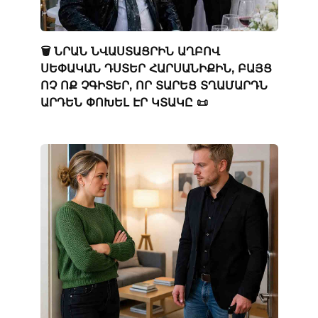
🗑️ ՆՐԱՆ ՆՎԱՍՏԱՑՐԻՆ ԱՂԲՈՎ
ՍԵՓԱԿԱՆ ԴՍՏԵՐ ՀԱՐՍԱՆԻՔԻՆ, ԲԱՅՑ
ՈՉ ՈՔ ՉԳԻՏԵՐ, ՈՐ ՏԱՐԵՑ ՏՂԱՄԱՐԴՆ
ԱՐԴԵՆ ՓՈԽԵԼ ԷՐ ԿՏԱԿԸ 📜