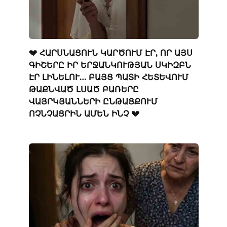
💔 ՀԱՐՍՆԱՑՈՒՆ ԿԱՐԾՈՒՄ ԷՐ, ՈՐ ԱՅՍ
ԳԻՇԵՐԸ ԻՐ ԵՐՋԱՆԿՈՒԹՅԱՆ ՍԿԻԶԲՆ
ԷՐ ԼԻՆԵԼՈՒ… ԲԱՅՑ ՊԱՏԻ ՀԵՏԵՎՈՒՄ
ԹԱՔՆՎԱԾ ԼՍԱԾ ԲԱՌԵՐԸ
ՎԱՅՐԿՅԱՆՆԵՐԻ ԸՆԹԱՑՔՈՒՄ
ՈՉՆՉԱՑՐԻՆ ԱՄԵՆ ԻՆՉ 💔