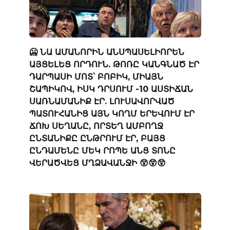
🥶 ՆԱ ԱՄԱՆՈՐԻՆ ԱՆՍՊԱՍԵԼԻՈՐԵՆ
ԱՅՑԵԼԵՑ ՈՐԴՈՒՆ. ԹՈՌԸ ԿԱՆԳՆԱԾ ԷՐ
ԴԱՐՊԱՍԻ ՄՈՏ՝ ԲՈԲԻԿ, ՄԻԱՅՆ
ՇԱՊԻԿՈՎ, ԻՍԿ ԴՐՍՈՒՄ -10 ԱՍՏԻՃԱՆ
ՍԱՌՆԱՄԱՆԻՔ ԷՐ. ԼՈՒՍԱՎՈՐՎԱԾ
ՊԱՏՈՒՀԱՆԻՑ ԱՅՆ ԿՈՂՄ ԵՐԵՎՈՒՄ ԷՐ
ՃՈԽ ՍԵՂԱՆԸ, ՈՐՏԵՂ ԱՄԲՈՂՋ
ԸՆՏԱՆԻՔԸ ԸՆԹՐՈՒՄ ԷՐ, ԲԱՅՑ
ԸՆԴԱՄԵՆԸ ՄԵԿ ՐՈՊԵ ԱՆՑ ՏՈՆԸ
ՎԵՐԱԾՎԵՑ ՄՂՁԱՎԱՆՋԻ 😲😲😲