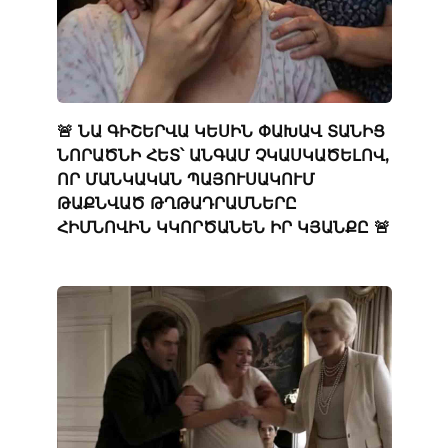
🚨 ՆԱ ԳԻՇԵՐՎԱ ԿԵՍԻՆ ՓԱԽԱՎ ՏԱՆԻՑ
ՆՈՐԱԾՆԻ ՀԵՏ՝ ԱՆԳԱՄ ՉԿԱՍԿԱԾԵԼՈՎ,
ՈՐ ՄԱՆԿԱԿԱՆ ՊԱՅՈՒՍԱԿՈՒՄ
ԹԱՔՆՎԱԾ ԹՂԹԱԴՐԱՄՆԵՐԸ
ՀԻՄՆՈՎԻՆ ԿԿՈՐԾԱՆԵՆ ԻՐ ԿՅԱՆՔԸ 🚨