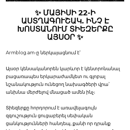
✨ ՄԱՅԻՍԻ 22-Ի
ԱՍՏՂԱԳՈՒՇԱԿ. ԻՆՉ Է
ԽՈՍՏԱՆՈՒՄ ՏԻԵԶԵՐՔԸ
ԱՅՍՕՐ ✨
Armblog.am-ը ներկայացնում է՝
Այսօր կենսականորեն կարևոր է կենտրոնանալ
բացառապես երկարաժամկետ ու գլոբալ
նշանակություն ունեցող նախագծերի վրա՝
անխնա մերժելով մնացած ամեն ինչ։
Տիեզերքը հորդորում է առավելագույն
զգուշություն ցուցաբերել սեփական
ցանկությունների հանդեպ, քանի որ դրանք