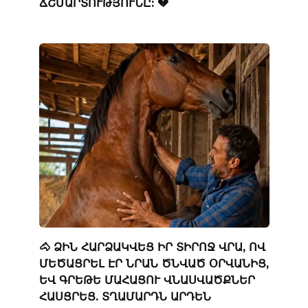
ՃՇՄԱՐՏՈՒԹՅՈՒՆԸ: 💔
🐴 ՁԻՆ ՀԱՐՁԱԿՎԵՑ ԻՐ ՏԻՐՈՋ ՎՐԱ, ՈՎ
ՄԵԾԱՑՐԵԼ ԷՐ ՆՐԱՆ ԾՆՎԱԾ ՕՐՎԱՆԻՑ,
ԵՎ ԳՐԵԹԵ ՄԱՀԱՑՈՒ ՎՆԱՍՎԱԾՔՆԵՐ
ՀԱՍՑՐԵՑ. ՏՂԱՄԱՐԴՆ ԱՐԴԵՆ