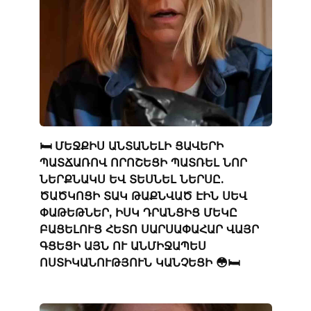
🛏️ ՄԵՋՔԻՍ ԱՆՏԱՆԵԼԻ ՑԱՎԵՐԻ
ՊԱՏՃԱՌՈՎ ՈՐՈՇԵՑԻ ՊԱՏՌԵԼ ՆՈՐ
ՆԵՐՔՆԱԿՍ ԵՎ ՏԵՍՆԵԼ ՆԵՐՍԸ.
ԾԱԾԿՈՑԻ ՏԱԿ ԹԱՔՆՎԱԾ ԷԻՆ ՍԵՎ
ՓԱԹԵԹՆԵՐ, ԻՍԿ ԴՐԱՆՑԻՑ ՄԵԿԸ
ԲԱՑԵԼՈՒՑ ՀԵՏՈ ՍԱՐՍԱՓԱՀԱՐ ՎԱՅՐ
ԳՑԵՑԻ ԱՅՆ ՈՒ ԱՆՄԻՋԱՊԵՍ
ՈՍՏԻԿԱՆՈՒԹՅՈՒՆ ԿԱՆՉԵՑԻ 😳🛏️