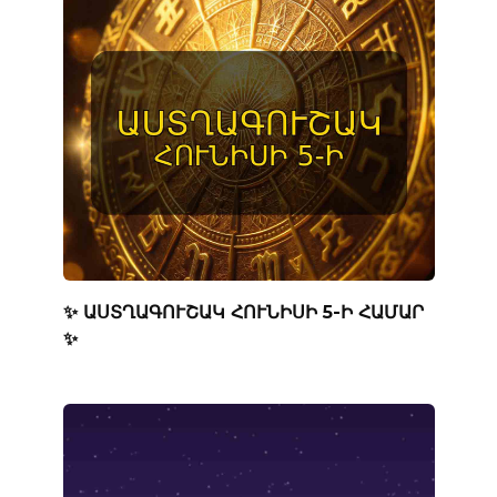
✨ ԱՍՏՂԱԳՈՒՇԱԿ ՀՈՒՆԻՍԻ 5-Ի ՀԱՄԱՐ
✨