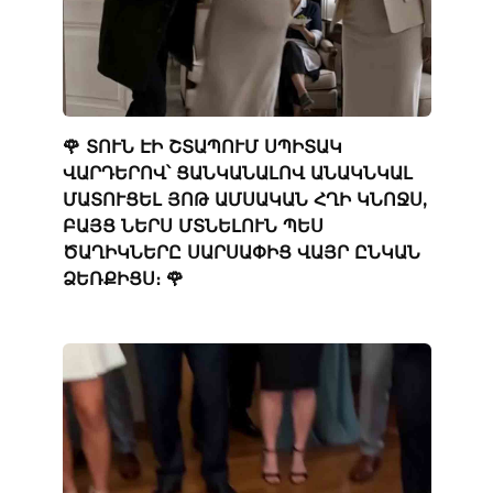
🌹 ՏՈՒՆ ԷԻ ՇՏԱՊՈՒՄ ՍՊԻՏԱԿ
ՎԱՐԴԵՐՈՎ՝ ՑԱՆԿԱՆԱԼՈՎ ԱՆԱԿՆԿԱԼ
ՄԱՏՈՒՑԵԼ ՅՈԹ ԱՄՍԱԿԱՆ ՀՂԻ ԿՆՈՋՍ,
ԲԱՅՑ ՆԵՐՍ ՄՏՆԵԼՈՒՆ ՊԵՍ
ԾԱՂԻԿՆԵՐԸ ՍԱՐՍԱՓԻՑ ՎԱՅՐ ԸՆԿԱՆ
ՁԵՌՔԻՑՍ։ 🌹