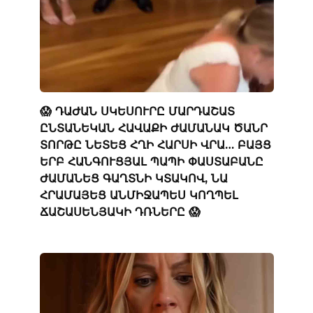
😱 ԴԱԺԱՆ ՍԿԵՍՈՒՐԸ ՄԱՐԴԱՇԱՏ
ԸՆՏԱՆԵԿԱՆ ՀԱՎԱՔԻ ԺԱՄԱՆԱԿ ԾԱՆՐ
ՏՈՐԹԸ ՆԵՏԵՑ ՀՂԻ ՀԱՐՍԻ ՎՐԱ… ԲԱՅՑ
ԵՐԲ ՀԱՆԳՈՒՑՅԱԼ ՊԱՊԻ ՓԱՍՏԱԲԱՆԸ
ԺԱՄԱՆԵՑ ԳԱՂՏՆԻ ԿՏԱԿՈՎ, ՆԱ
ՀՐԱՄԱՅԵՑ ԱՆՄԻՋԱՊԵՍ ԿՈՂՊԵԼ
ՃԱՇԱՍԵՆՅԱԿԻ ԴՌՆԵՐԸ 😱