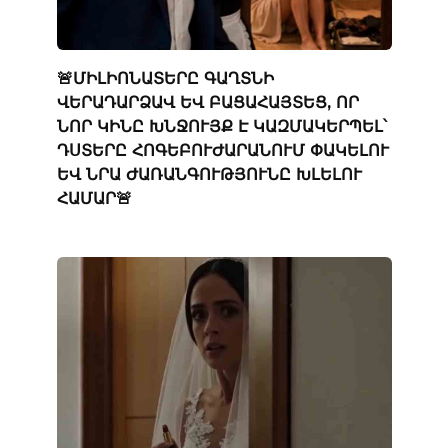
🚨ՄԻԼԻՈՆԱՏԵՐԸ ԳԱՂՏՆԻ
ՎԵՐԱԴԱՐՁԱՎ ԵՎ ԲԱՑԱՀԱՅՏԵՑ, ՈՐ
ՆՈՐ ԿԻՆԸ ԽՆՋՈՒՅՔ Է ԿԱԶՄԱԿԵՐՊԵԼ՝
ԴՍՏԵՐԸ ՀՈԳԵԲՈՒԺԱՐԱՆՈՒՄ ՓԱԿԵԼՈՒ
ԵՎ ՆՐԱ ԺԱՌԱՆԳՈՒԹՅՈՒՆԸ ԽԼԵԼՈՒ
ՀԱՄԱՐ🚨