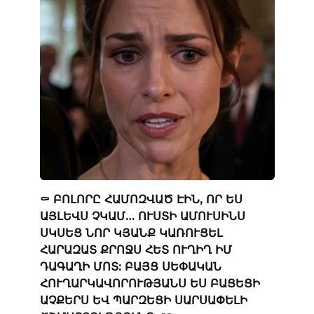
⚰️ ԲՈԼՈՐԸ ՀԱՄՈԶՎԱԾ ԷԻՆ, ՈՐ ԵՍ
ԱՅԼԵՎՍ ՉԿԱՄ… ՈՒՍՏԻ ԱՄՈՒՍԻՆՍ
ՍԿՍԵՑ ՆՈՐ ԿՅԱՆՔ ԿԱՌՈՒՑԵԼ
ՀԱՐԱԶԱՏ ՔՐՈՋՍ ՀԵՏ ՈՒՂԻՂ ԻՄ
ԴԱԳԱՂԻ ՄՈՏ: ԲԱՅՑ ՍԵՓԱԿԱՆ
ՀՈՒՂԱՐԿԱՎՈՐՈՒԹՅԱՆՍ ԵՍ ԲԱՑԵՑԻ
ԱՉՔԵՐՍ ԵՎ ՊԱՐԶԵՑԻ ՍԱՐՍԱՓԵԼԻ