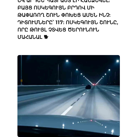
ԵՎ ԱՐԴԵՆ ՊԱՏՐԱՍՏ ԷԻ ՀԱՆՁՆՎԵԼ:
ԲԱՅՑ ՈՍԿԵԳՈՒՅՆ ԲՐԴՈՎ ՄԻ
ԹԱՓԱՌՈՂ ՇՈՒՆ ՓՈԽԵՑ ԱՄԵՆ ԻՆՉ:
ԴԻՏՈՒՄՆԵՐԸ՝ 117: ՈՍԿԵԳՈՒՅՆ ՇՈՒՆԸ,
ՈՐԸ ԹՈՒՅԼ ՉՏՎԵՑ ԾԵՐՈՒՆՈՒՆ
ՄԱՀԱՆԱԼ 🐕