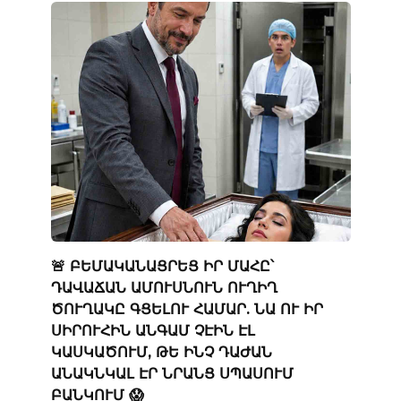
🚨 ԲԵՄԱԿԱՆԱՑՐԵՑ ԻՐ ՄԱՀԸ՝
ԴԱՎԱՃԱՆ ԱՄՈՒՍՆՈՒՆ ՈՒՂԻՂ
ԾՈՒՂԱԿԸ ԳՑԵԼՈՒ ՀԱՄԱՐ. ՆԱ ՈՒ ԻՐ
ՍԻՐՈՒՀԻՆ ԱՆԳԱՄ ՉԷԻՆ ԷԼ
ԿԱՍԿԱԾՈՒՄ, ԹԵ ԻՆՉ ԴԱԺԱՆ
ԱՆԱԿՆԿԱԼ ԷՐ ՆՐԱՆՑ ՍՊԱՍՈՒՄ
ԲԱՆԿՈՒՄ 😱