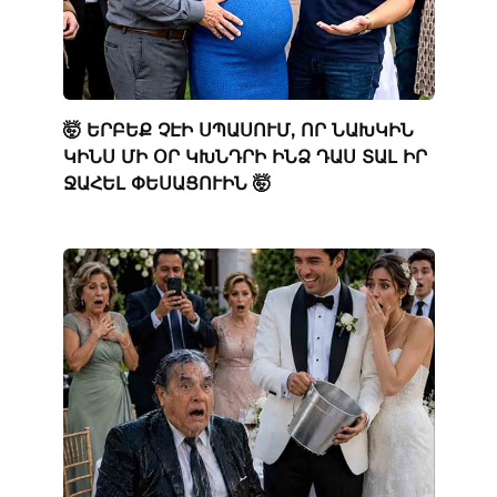
🤯 ԵՐԲԵՔ ՉԷԻ ՍՊԱՍՈՒՄ, ՈՐ ՆԱԽԿԻՆ
ԿԻՆՍ ՄԻ ՕՐ ԿԽՆԴՐԻ ԻՆՁ ԴԱՍ ՏԱԼ ԻՐ
ՋԱՀԵԼ ՓԵՍԱՑՈՒԻՆ 🤯