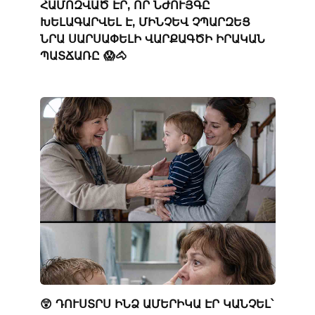
ՀԱՄՈԶՎԱԾ ԷՐ, ՈՐ ՆԺՈՒՅԳԸ
ԽԵԼԱԳԱՐՎԵԼ Է, ՄԻՆՉԵՎ ՉՊԱՐԶԵՑ
ՆՐԱ ՍԱՐՍԱՓԵԼԻ ՎԱՐՔԱԳԾԻ ԻՐԱԿԱՆ
ՊԱՏՃԱՌԸ 😱🐴
😲 ԴՈՒՍՏՐՍ ԻՆՁ ԱՄԵՐԻԿԱ ԷՐ ԿԱՆՉԵԼ՝