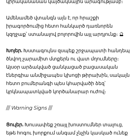
կիրականանան կայծակնային արագությամբ։
Ամենամեծ վտանգն այն է, որ հրաշքի
իրագործումից հետո հանկարծ դառնորեն
կզղջաք՝ ստանալով բոլորովին այլ արդյունք։ 🔮
Խոյեր.
Խստագույնս զսպեք շրջապատի հանդեպ
ծնվող չարամիտ մտքերն ու վատ մղումները։
Այսօր արձակված ցանկացած բացասական
էներգիա անմիջապես կխոցի թիրախին, սակայն
հետո բումերանգի պես կհարվածի ձեզ՝
կրկնապատկված կործանարար ուժով։
///
Warning Signs
///
Ցուլեր.
Խուսափեք շռայլ խոստումներ տալուց,
եթե հոգու խորքում անգամ չնչին կասկած ունեք