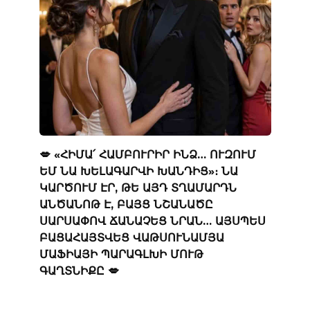
💋 «ՀԻՄԱ՛ ՀԱՄԲՈՒՐԻՐ ԻՆՁ… ՈՒԶՈՒՄ
ԵՄ ՆԱ ԽԵԼԱԳԱՐՎԻ ԽԱՆԴԻՑ»։ ՆԱ
ԿԱՐԾՈՒՄ ԷՐ, ԹԵ ԱՅԴ ՏՂԱՄԱՐԴՆ
ԱՆԾԱՆՈԹ Է, ԲԱՅՑ ՆՇԱՆԱԾԸ
ՍԱՐՍԱՓՈՎ ՃԱՆԱՉԵՑ ՆՐԱՆ… ԱՅՍՊԵՍ
ԲԱՑԱՀԱՅՏՎԵՑ ՎԱԹՍՈՒՆԱՄՅԱ
ՄԱՖԻԱՅԻ ՊԱՐԱԳԼԽԻ ՄՈՒԹ
ԳԱՂՏՆԻՔԸ 💋