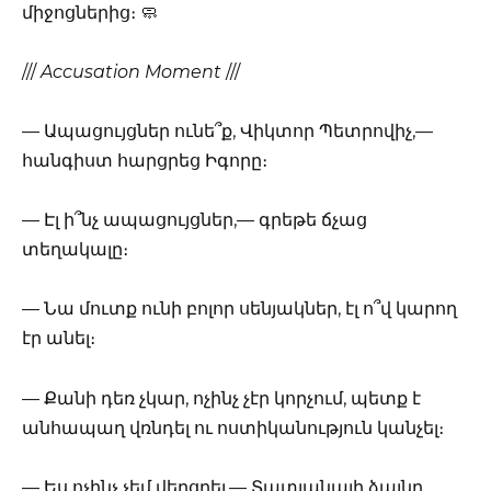
միջոցներից։ 🧼
///
Accusation Moment
///
— Ապացույցներ ունե՞ք, Վիկտոր Պետրովիչ,—
հանգիստ հարցրեց Իգորը։
— Էլ ի՞նչ ապացույցներ,— գրեթե ճչաց
տեղակալը։
— Նա մուտք ունի բոլոր սենյակներ, էլ ո՞վ կարող
էր անել։
— Քանի դեռ չկար, ոչինչ չէր կորչում, պետք է
անհապաղ վռնդել ու ոստիկանություն կանչել։
— Ես ոչինչ չեմ վերցրել,— Տատյանայի ձայնը