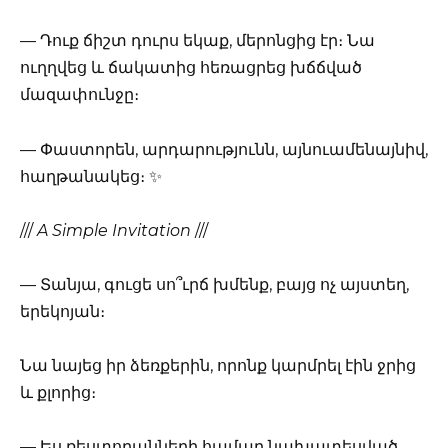
— Դուք ճիշտ դուրս եկաք, մերոնցից էր։ Նա
ուղղվեց և ճակատից հեռացրեց խճճված
մազափունջը։
— Փաստորեն, արդարությունն, այնուամենայնիվ,
հաղթանակեց։ ✨
///
A Simple Invitation
///
— Տանյա, գուցե սո՞ւրճ խմենք, բայց ոչ այստեղ,
երեկոյան։
Նա նայեց իր ձեռքերին, որոնք կարմրել էին ջրից
և քլորից։
— Ես ռեստորանների համար նախատեսված