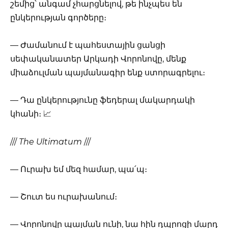
շեմից՝ անգամ չհարցնելով, թե ինչպես են
ընկերության գործերը։
— Ժամանում է պահեստային ցանցի
սեփականատեր Արկադի Վորոնովը, մենք
միաձուլման պայմանագիր ենք ստորագրելու։
— Դա ընկերությունը ֆեդերալ մակարդակի
կհանի։ 📈
///
The Ultimatum
///
— Ուրախ եմ մեզ համար, պա՛պ։
— Շուտ ես ուրախանում։
— Վորոնովը պայման ունի, նա հին դպրոցի մարդ