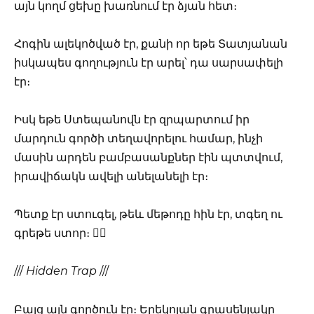
այն կողմ ցեխը խառնում էր ձյան հետ։
Հոգին ալեկոծված էր, քանի որ եթե Տատյանան
իսկապես գողություն էր արել՝ դա սարսափելի
էր։
Իսկ եթե Ստեպանովն էր զրպարտում իր
մարդուն գործի տեղավորելու համար, ինչի
մասին արդեն բամբասանքներ էին պտտվում,
իրավիճակն ավելի անելանելի էր։
Պետք էր ստուգել, թեև մեթոդը հին էր, տգեղ ու
գրեթե ստոր։ 🕵️‍♂️
///
Hidden Trap
///
Բայց այն գործուն էր։ Երեկոյան գրասենյակը