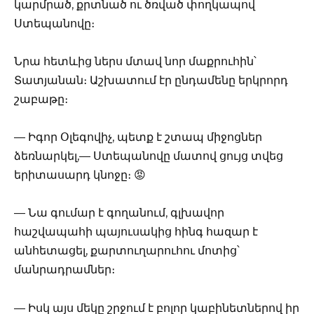
կարմրած, քրտնած ու ծռված փողկապով
Ստեպանովը։
Նրա հետևից ներս մտավ նոր մաքրուհին՝
Տատյանան։ Աշխատում էր ընդամենը երկրորդ
շաբաթը։
— Իգոր Օլեգովիչ, պետք է շտապ միջոցներ
ձեռնարկել,— Ստեպանովը մատով ցույց տվեց
երիտասարդ կնոջը։ 😡
— Նա գումար է գողանում, գլխավոր
հաշվապահի պայուսակից հինգ հազար է
անհետացել, քարտուղարուհու մոտից՝
մանրադրամներ։
— Իսկ այս մեկը շրջում է բոլոր կաբինետներով իր