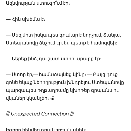
Ազնվության ստուգո՞ւմ էր։
— Հին սխեմա է։
— Մեզ մոտ իսկապես գումար է կորչում, Տանյա,
Ստեպանովը ճնշում էր, ես պետք է համոզվեի։
— Ներեք ինձ, դա շատ ստոր արարք էր։
— Ստոր էր,— համաձայնեց կինը։ — Բայց դուք
գոնե եկաք ներողություն խնդրելու, Ստեպանովը
պարզապես թղթադրամը կխոթեր գրպանս ու
վկաներ կկանչեր։ 🍎
///
Unexpected Connection
///
Իգորը հենվեց դռան շրջանակին։