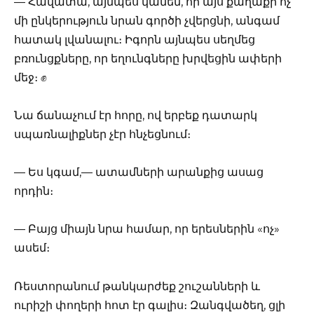
— Հավատա, այնպես կանեմ, որ այս քաղաքի ոչ
մի ընկերություն նրան գործի չվերցնի, անգամ
հատակ լվանալու։ Իգորն այնպես սեղմեց
բռունցքները, որ եղունգները խրվեցին ափերի
մեջ։ ✊
Նա ճանաչում էր հորը, ով երբեք դատարկ
սպառնալիքներ չէր հնչեցնում։
— Ես կգամ,— ատամների արանքից ասաց
որդին։
— Բայց միայն նրա համար, որ երեսներին «ոչ»
ասեմ։
Ռեստորանում թանկարժեք շուշանների և
ուրիշի փողերի հոտ էր գալիս։ Զանգվածեղ, ցլի