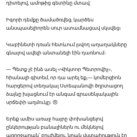
դիտելով, ամոթից գետինը մտավ:
Իգորի դեմքը ծամածռվեց, կարծես
անսպասելիորեն սուր ատամնացավ սկսվեց։
Կաբինետի դռան հետևում լսվող աղաղակները
գնալով ավելի անտանելի էին դառնում։
— Պետք չէ ինձ ասել «Վիկտոր Պետրովիչ»,
հիանալի գիտեմ, որ դա արել եք,— կոմերցիոն
հարցերով տեղակալ Ստեպանովի ծղրտացող
ձայնը խլացնում էր անգամ գրասենյակային
սրճեփի աղմուկը։ 😠
Երեք ամիս առաջ հայրը փոխանցելով
ընկերության բանալիներն ու մեկնելով
առողջարան՝ բուժվելու, նրան վստահություն էր