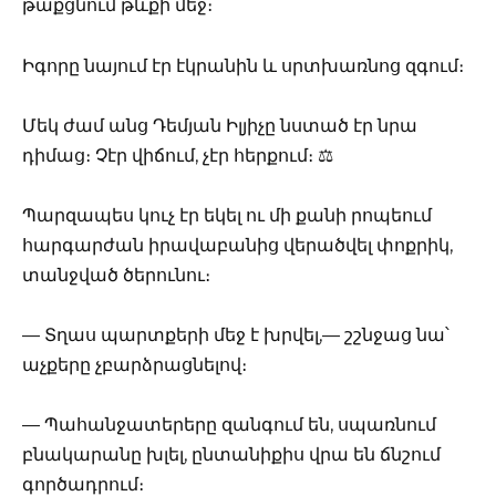
թաքցնում թևքի մեջ։
Իգորը նայում էր էկրանին և սրտխառնոց զգում։
Մեկ ժամ անց Դեմյան Իլյիչը նստած էր նրա
դիմաց։ Չէր վիճում, չէր հերքում։ ⚖️
Պարզապես կուչ էր եկել ու մի քանի րոպեում
հարգարժան իրավաբանից վերածվել փոքրիկ,
տանջված ծերունու։
— Տղաս պարտքերի մեջ է խրվել,— շշնջաց նա՝
աչքերը չբարձրացնելով։
— Պահանջատերերը զանգում են, սպառնում
բնակարանը խլել, ընտանիքիս վրա են ճնշում
գործադրում։