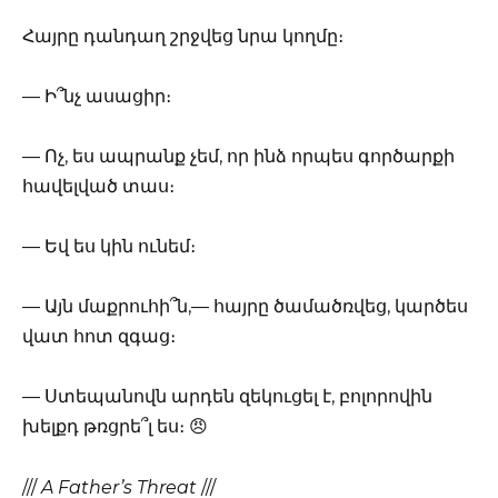
Հայրը դանդաղ շրջվեց նրա կողմը։
— Ի՞նչ ասացիր։
— Ոչ, ես ապրանք չեմ, որ ինձ որպես գործարքի
հավելված տաս։
— Եվ ես կին ունեմ։
— Այն մաքրուհի՞ն,— հայրը ծամածռվեց, կարծես
վատ հոտ զգաց։
— Ստեպանովն արդեն զեկուցել է, բոլորովին
խելքդ թռցրե՞լ ես։ 😠
///
A Father’s Threat
///