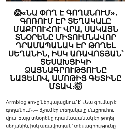
😱«ՆԱ ՓՈՂ Է ԳՈՂԱՆՈՒՄ»․
ԳՈՌՈՒՄ ԷՐ ՏԵՂԱԿԱԼԸ
ՄԱՔՐՈՒՀՈՒ ՎՐԱ, ՍԱԿԱՅՆ
ՏՆՕՐԵՆԸ ՄԻՏՈՒՄՆԱՎՈՐ
ԴՐԱՄԱՊԱՆԱԿ ԷՐ ԹՈՂԵԼ
ՍԵՂԱՆԻՆ, ԻՍԿ ԱՌԱՎՈՏՅԱՆ՝
ՏԵՍԱԽՑԻԿԻ
ՁԱՅՆԱԳՐՈՒԹՅՈՒՆԸ
ՆԱՅԵԼՈՎ, ԱՄՈԹԻՑ ԳԵՏԻՆԸ
ՄՏԱՎ։🤯
Armblog.am-ը ներկայացնում է՝ «Նա գումար է
գողանում»,— ճչում էր տեղակալը մաքրուհու
վրա, բայց տնօրենը դրամապանակ էր թողել
սեղանին, իսկ առավոտյան՝ տեսագրությունը