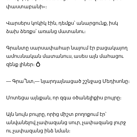
փաստաբանի»։
Վարսերս կոկիկ էին, դեմքս՝ անարցունք, իսկ
ձախ ձեռքս՝ առանց մատանու։
Գրանտը սարսափահար նայում էր բացակայող
ամուսնական մատանուս, ասես այն մահացու
զենք լիներ։ 💍
— Գրա՞նտ,— նյարդայնացած շշնջաց Մեդիսոնը։
Մոտեցա այնքան, որ զգա օծանելիքիս բույրը։
Այն նույն բույրը, որից միշտ բողոքում էր՝
անվանելով չափազանց սուր, չափազանց լուրջ
ու չափազանց ինձ նման։