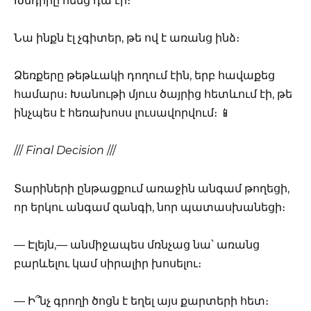
Խնդիրը հենց դա էր։
Նա ինքն էլ չգիտեր, թե ով է առանց ինձ։
Ձեռքերը թեթևակի դողում էին, երբ հավաքեց
համարս։ Խանութի մյուս ծայրից հետևում էի, թե
ինչպես է հեռախոսս լուսավորվում։ 📱
///
Final Decision
///
Տարիների ընթացքում առաջին անգամ թողեցի,
որ երկու անգամ զանգի, նոր պատասխանեցի։
— Էլեյն,— անմիջապես մռնչաց նա՝ առանց
բարևելու կամ սիրալիր խոսելու։
— Ի՞նչ գրողի ծոցն է եղել այս քարտերի հետ։