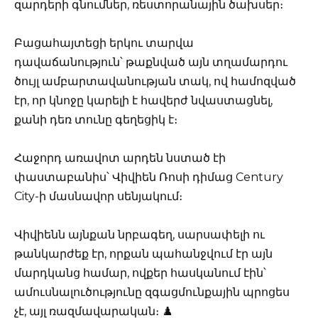
զարդերի գնումներ, ռեստորանային ծախսեր։
Բացահայտեցի երկու տարվա
դավաճանություն՝ թաքնված այն տղամարդու
ծույլ ամբարտավանության տակ, ով համոզված
էր, որ կնոջը կարելի է հավերժ նվաստացնել,
քանի դեռ տունը գեղեցիկ է։
Հաջորդ առավոտ արդեն նստած էի
փաստաբանիս՝ Վիվիեն Ռոսի դիմաց Century
City-ի մասնավոր սենյակում։
Վիվիենն այնքան նրբագեղ, սարսափելի ու
թանկարժեք էր, որքան պահանջվում էր այն
մարդկանց համար, ովքեր հասկանում էին՝
ամուսնալուծությունը զգացմունքային պրոցես
չէ, այլ ռազմավարական։ ♟️