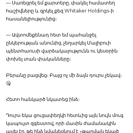
— Սառեցրել եմ քարտերը, փակել համատեղ
հաշիվները և զրկել քեզ Whitaker Holdings-ի
հասանելիությունից։
— Ավտոմեքենադ հետ եմ պահանջել
ընկերության անունից, չեղարկել Մալիբուի
պենտհաուսի վարձակալությունն ու կեսօրին
փոխել տան փականները։
Բերանը բացվեց։ Բայց ոչ մի ձայն դուրս չեկավ։
🤐
Հետո հանկարծ նկատեց ինձ։
Դուրս եկա ցուցափեղկի հետևից այն նույն մուգ
կապույտ զգեստով, որի մասին ժամանակին
ասել էր, թե ինձ նմանեցնում է «թաղման եկած