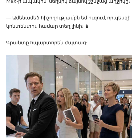
Max-ի ապակին՝ մեղմիկ ձայնով շշնջաց աղջիկը։
— Ամենամեծ հիշողությամբն եմ ուզում, որպեսզի
կոնտենտիս համար տեղ լինի։ 📱
Գրանտը հպարտորեն ժպտաց։