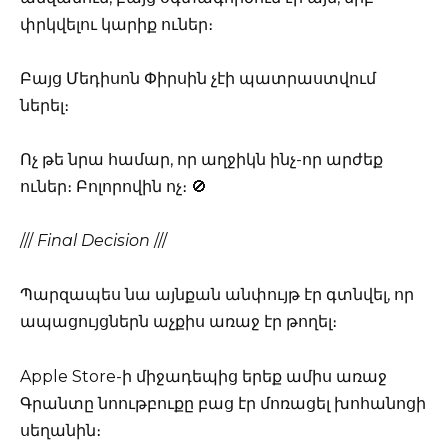
փրկվելու կարիք ուներ։
Բայց Մեդիսոն Փիրսին չէի պատրաստվում
ներել։
Ոչ թե նրա համար, որ աղջիկն ինչ-որ արժեք
ուներ։ Բոլորովին ոչ։ 🚫
///
Final Decision
///
Պարզապես նա այնքան անփույթ էր գտնվել, որ
ապացույցներն աչքիս առաջ էր թողել։
Apple Store-ի միջադեպից երեք ամիս առաջ
Գրանտը նոութբուքը բաց էր մոռացել խոհանոցի
սեղանին։