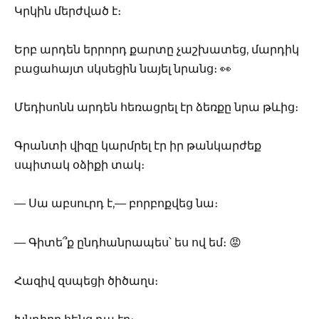
Կրկին մերժված է։
Երբ արդեն երրորդ քարտը չաշխատեց, մարդիկ
բացահայտ սկսեցին նայել նրանց։ 👀
Մեդիսոնն արդեն հեռացրել էր ձեռքը նրա թևից։
Գրանտի վիզը կարմրել էր իր թանկարժեք
սպիտակ օձիքի տակ։
— Սա աբսուրդ է,— բորբոքվեց նա։
— Գիտե՞ք ընդհանրապես՝ ես ով եմ։ 😡
Հազիվ զսպեցի ծիծաղս։