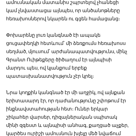
ամուսնական մատանիս շպրտելով չհանեցի
կամ չնվաստացա այնպես, որ անծանոթները
հեռախոսներով նկարեն ու գցեն համացանց։
Փոխարենը լուռ կանգնած էի ապակե
ցուցափեղկի հետևում՝ մի ձեռքումս հեռախոսս
սեղմած, մյուսում՝ արժանապատվությունս, մինչ
Գրանտ Ուիթեքերը ծիծաղում էր այնպիսի
մարդու պես, ով կյանքում երբեք
պատասխանատվություն չէր կրել։
Նրա կողքին կանգնած էր մի աղջիկ, ով այնքան
երիտասարդ էր, որ դաժանությունը շփոթում էր
ինքնավստահության հետ։ Ուներ երկար
շիկահեր վարսեր, դիզայներական սպիտակ
մինի զգեստ և այնպիսի անհագ, քաղցած աչքեր,
կարծես ուրիշի ամուսնուն խլելը մեծ նվաճում