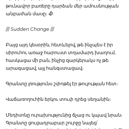
թունավոր բառերը դարձան մեր ամուսնության
անբաժան մասը։ 🥀
///
Sudden Change
///
Բայց այդ կեսօրին, հետևելով, թե ինչպես է իր
սիրուհու առաջ հարուստ տղամարդ խաղում,
հասկացա մի բան, ինչից զարկերակս ոչ թե
արագացավ, այլ հանգստացավ։
Գրանտը լռությունս շփոթել էր թուլության հետ։
Վաճառողուհին երկու տուփ դրեց սեղանին։
Մեդիսոնը ուրախությունից ճչաց ու կպավ նրան։
Գրանտը ցուցադրաբար շուրջը նայեց՝