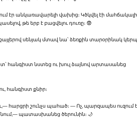
ում էր անկառավարելի վախից։ Կծկվել էի մահճակալի
ելով, թե երբ է բացվելու դուռը։ 😨
քայլերով սենյակ մտավ նա՝ ձեռքին տարօրինակ կեր
ոտ՝ հանգիստ նստեց ու խուլ ձայնով արտասանեց
ելու, հանգիստ քնիր։
ու,— հարցրի շունչս պահած։ — Ոչ, պարզապես ուզում 
 քնում,— պատասխանեց ծերունին։ 🌙