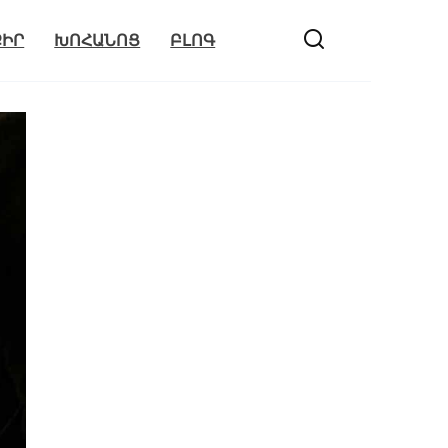
ՔԻՐ
ԽՈՀԱՆՈՑ
ԲԼՈԳ