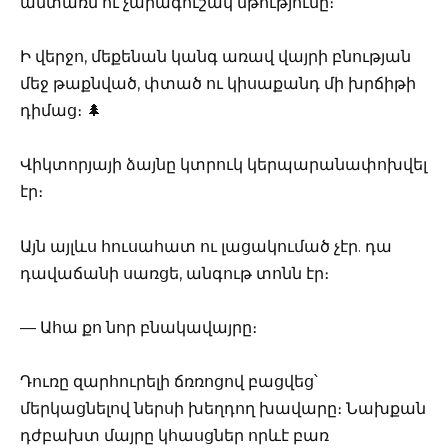
անտառն ու չարագուշակ մթությունը։
Ի վերջո, մեքենան կանգ առավ վայրի բնության
մեջ թաքնված, փտած ու կիսաքանդ մի խրճիթի
դիմաց։ 🌲
Վիկտորյայի ձայնը կտրուկ կերպարանափոխվել
էր։
Այն այլևս հուսահատ ու լացակումած չէր. դա
դավաճանի սառցե, անգութ տոնն էր։
— Ահա քո նոր բնակավայրը։
Դուռը զարհուրելի ճռռոցով բացվեց՝
մերկացնելով ներսի խեղդող խավարը։ Նախքան
դժբախտ մայրը կհասցներ որևէ բառ