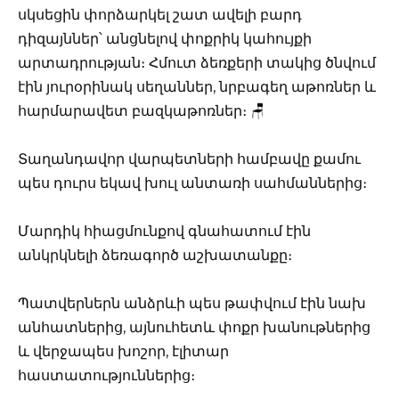
սկսեցին փորձարկել շատ ավելի բարդ
դիզայններ՝ անցնելով փոքրիկ կահույքի
արտադրության։ Հմուտ ձեռքերի տակից ծնվում
էին յուրօրինակ սեղաններ, նրբագեղ աթոռներ և
հարմարավետ բազկաթոռներ։ 🪑
Տաղանդավոր վարպետների համբավը քամու
պես դուրս եկավ խուլ անտառի սահմաններից։
Մարդիկ հիացմունքով գնահատում էին
անկրկնելի ձեռագործ աշխատանքը։
Պատվերներն անձրևի պես թափվում էին նախ
անհատներից, այնուհետև փոքր խանութներից
և վերջապես խոշոր, էլիտար
հաստատություններից։