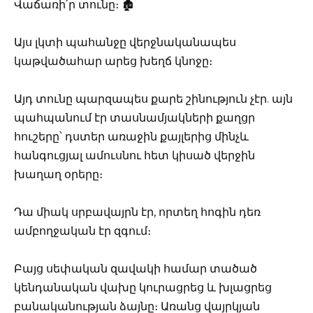
Վաճառի՛ր տունը։ 🏚️
Այս լկտի պահանջը վերջնականապես
կաթվածահար արեց խեղճ կնոջը։
Այդ տունը պարզապես քարե շինություն չէր. այն
պահպանում էր տասնամյակների քաղցր
հուշերը՝ դստեր առաջին քայլերից մինչև
հանգուցյալ ամուսնու հետ կիսած վերջին
խաղաղ օրերը։
Դա միակ սրբավայրն էր, որտեղ հոգին դեռ
ամբողջական էր զգում։
Բայց սեփական զավակի համար տածած
կենդանական վախը կուրացրեց և խլացրեց
բանականության ձայնը։ Առանց վայրկյան