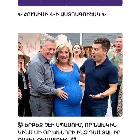
✨ ՀՈՒՆԻՍԻ 4-Ի ԱՍՏՂԱԳՈՒՇԱԿ ✨
🤯 ԵՐԲԵՔ ՉԷԻ ՍՊԱՍՈՒՄ, ՈՐ ՆԱԽԿԻՆ
ԿԻՆՍ ՄԻ ՕՐ ԿԽՆԴՐԻ ԻՆՁ ԴԱՍ ՏԱԼ ԻՐ