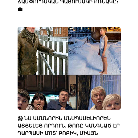
ՃԱՄՓՈՐԴԱԿԱՆ ՊԱՅՈՒՍԱԿԻ ԲՌՆԱԿԸ։
💼
🥶 ՆԱ ԱՄԱՆՈՐԻՆ ԱՆՍՊԱՍԵԼԻՈՐԵՆ
ԱՅՑԵԼԵՑ ՈՐԴՈՒՆ. ԹՈՌԸ ԿԱՆԳՆԱԾ ԷՐ
ԴԱՐՊԱՍԻ ՄՈՏ՝ ԲՈԲԻԿ, ՄԻԱՅՆ