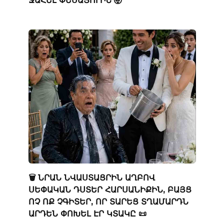
ՋԱՀԵԼ ՓԵՍԱՑՈՒԻՆ 🤯
🗑️ ՆՐԱՆ ՆՎԱՍՏԱՑՐԻՆ ԱՂԲՈՎ
ՍԵՓԱԿԱՆ ԴՍՏԵՐ ՀԱՐՍԱՆԻՔԻՆ, ԲԱՅՑ
ՈՉ ՈՔ ՉԳԻՏԵՐ, ՈՐ ՏԱՐԵՑ ՏՂԱՄԱՐԴՆ
ԱՐԴԵՆ ՓՈԽԵԼ ԷՐ ԿՏԱԿԸ 📜