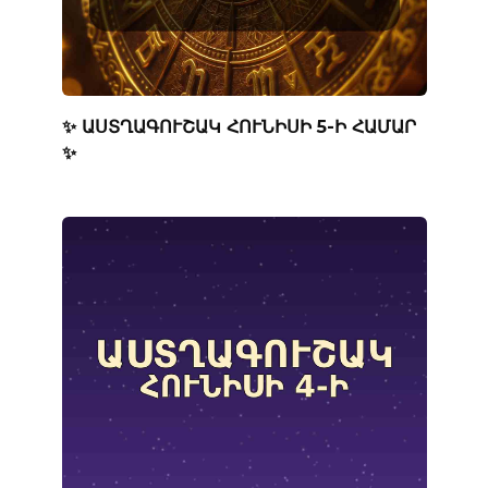
✨ ԱՍՏՂԱԳՈՒՇԱԿ ՀՈՒՆԻՍԻ 5-Ի ՀԱՄԱՐ
✨