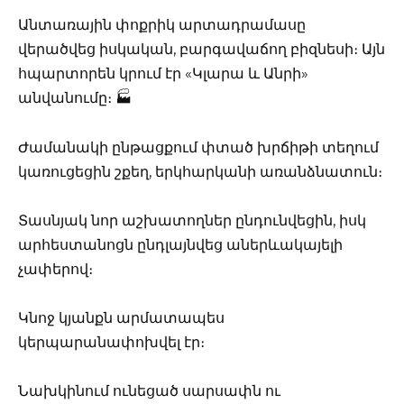
Անտառային փոքրիկ արտադրամասը
վերածվեց իսկական, բարգավաճող բիզնեսի։ Այն
հպարտորեն կրում էր «Կլարա և Անրի»
անվանումը։ 🏭
Ժամանակի ընթացքում փտած խրճիթի տեղում
կառուցեցին շքեղ, երկհարկանի առանձնատուն։
Տասնյակ նոր աշխատողներ ընդունվեցին, իսկ
արհեստանոցն ընդլայնվեց աներևակայելի
չափերով։
Կնոջ կյանքն արմատապես
կերպարանափոխվել էր։
Նախկինում ունեցած սարսափն ու