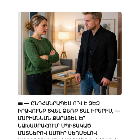
💼 — ԸՆԴՀԱՆՐԱՊԵՍ Ո՞Վ Է ՁԵԶ
ԻՐԱՎՈՒՆՔ ՏՎԵԼ ՁԵՌՔ ՏԱԼ ԻՐԵՐԻՍ, —
ՄԱՐԻԱՆՆԱՆ ՔԱՐԱՑԵԼ ԷՐ
ՆԱԽԱՍՐԱՀՈՒՄ՝ ՍՊԻՏԱԿԱԾ
ՄԱՏՆԵՐՈՎ ԱՄՈՒՐ ՍԵՂՄԵԼՈՎ