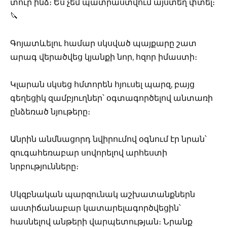
տուր ինձ։ Ես չեմ պատրաստվում այստեղ փտել։
🔪
Գոյատևելու համար սկսված պայքարը շատ
արագ վերածվեց կյանքի նոր, հզոր իմաստի։
Կլարան սկսեց հմտորեն հյուսել պարզ, բայց
գեղեցիկ զամբյուղներ՝ օգտագործելով անտառի
ընձեռած նյութերը։
Անրին անմնացորդ նվիրումով օգնում էր նրան՝
զուգահեռաբար սովորելով արհեստի
նրբությունները։
Սկզբնական պարզունակ աշխատանքներն
աստիճանաբար կատարելագործվեցին՝
հասնելով անթերի վարպետության։ Նրանք