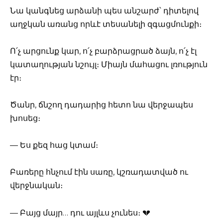
Նա կանգնեց արձանի պես անշարժ՝ դիտելով
աղջկան առանց որևէ տեսանելի զգացմունքի։
Ո՛չ արցունք կար, ո՛չ բարձրացրած ձայն, ո՛չ էլ
կատաղության նշույլ։ Միայն մահացու լռություն
էր։
Ծանր, ճնշող դադարից հետո նա վերջապես
խոսեց։
— Ես քեզ հաց կտամ։
Բառերը հնչում էին սառը, կշռադատված ու
վերջնական։
— Բայց մայր… դու այլևս չունես։ 💔