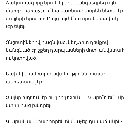
Ճակատագիրը նրան կրկին կանգնեցրեց այն
մարդու առաջ, ում նա սառնասրտորեն նետել էր
գայլերի երախը։ Բայց այժմ նա որպես զավակ
չէր եկել։ 🚶‍♀️
Ցնցոտիներով հագնված, կեղտոտ դեմքով
կանգնած էր շքեղ դարպասների մոտ՝ անվստահ
ու կոտրված։
Նախկին ամբարտավանությունն իսպառ
անհետացել էր։
Ձայնը խղճուկ էր ու դողդոջուն. — Կարո՞ղ եմ… մի
կտոր հաց խնդրել։ 🍞
Կլարան ակնթարթորեն ճանաչեց դավաճանին։