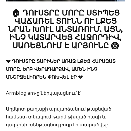
🏠 ԴՈՒՍՏՐԸ ՄՈՐԸ ՍՏԻՊԵՑ
ՎԱՃԱՌԵԼ ՏՈՒՆՆ ՈՒ ԼՔԵՑ
ՆՐԱՆ ԽՈՒԼ ԱՆՏԱՌՈՒՄ. ԱՅՆ,
ԻՆՉ ԿԱՏԱՐՎԵՑ ՀԱՋՈՐԴԻՎ,
ՍԱՌԵՑՆՈՒՄ Է ԱՐՅՈՒՆԸ 😱
💔 ԴՈՒՍՏՐԸ ՏԱՐԻՆԵՐ ԱՌԱՋ ԼՔԵՑ ՀԱՐԱԶԱՏ
ՄՈՐԸ. ԵՐԲ ՎԵՐԱԴԱՐՁԱՎ, ԱՄԵՆ ԻՆՉ
ԱՆՇՐՋԵԼԻՈՐԵՆ ՓՈԽՎԵԼ ԷՐ 💔
Armblog.am-ը ներկայացնում է՝
Աղմկոտ քաղաքի արվարձանում թաքնված
համեստ տնակում թարմ թխված հացի և
դարչինի խենթացնող բույր էր տարածվել։