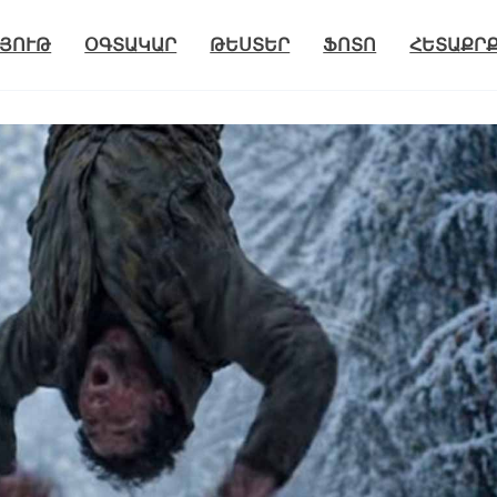
ՅՈՒԹ
ՕԳՏԱԿԱՐ
ԹԵՍՏԵՐ
ՖՈՏՈ
ՀԵՏԱՔՐ