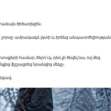
ձրաձայն ծիծաղեցին։
ք՝ չորսը. ամրակազմ, լկտի և իրենց անպատժելիության
երի համար, ծերո՛ւկ, դեռ չի ծնվել նա, ով մեզ
քից ֆշշացրեց նրանցից մեկը։
եցավ։