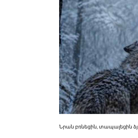
Նրան բռնեցին, տապալեցին ձյ