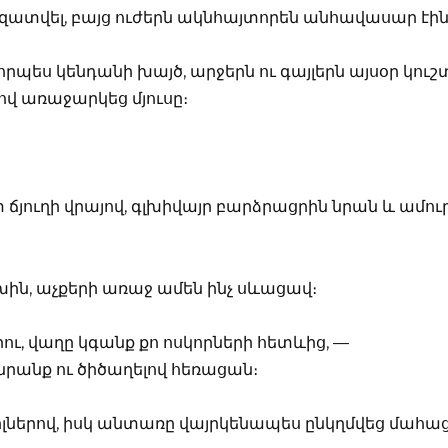
ազատվել, բայց ուժերն ակնհայտորեն անհավասար էին
րպես կենդանի խայծ, արջերն ու գայլերն այսօր կուշ
ով առաջարկեց մյուսը։
յուղի վրայով, գլխիվայր բարձրացրին նրան և ամու
խին, աչքերի առաջ ամեն ինչ սևացավ։
ւ, վաղը կգանք քո ոսկորների հետևից, —
րանք ու ծիծաղելով հեռացան։
իլներով, իսկ անտառը վայրկենապես ընկղմվեց մահա