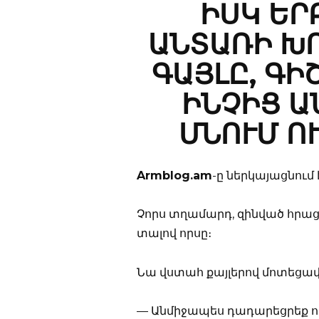
ԻՍԿ ԵՐ
ԱՆՏԱՌԻ Խ
ԳԱՅԼԸ, ԳԻ
ԻՆՉԻՑ Ա
ՄՆՈՒՄ ՈՒ
Armblog.am
-ը ներկայացնում
Չորս տղամարդ, զինված հրացա
տալով որսը։
Նա վստահ քայլերով մոտեցա
— Անմիջապես դադարեցրեք որ