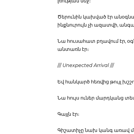
լռության մեջ։
Ծերունին կախված էր անօգնակ
ինքնուրույն չի ազատվի, անգա
Նա հուսահատ բղավում էր, օգն
անտառն էր։
///
Unexpected Arrival
///
Եվ հանկարծ հեռվից թույլ խշշո
Նա հույս ուներ մարդկանց տե
Գայլն էր։
Գիշատիչը նախ կանգ առավ մի փ