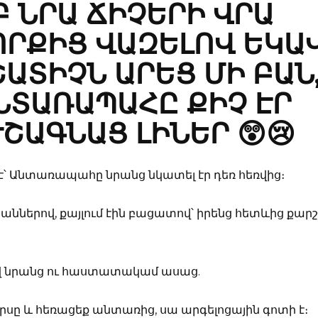
Բ ՆՐԱ ՃԻՉԵՐԻ ՎՐԱ
ՈՐՔԻՑ ՎԱԶԵԼՈՎ ԵԿԱ
ՇԱՏԻՉՆ ԱՐԵՑ ՄԻ ԲԱՆ
ՆՏԱՌԱՊԱՀԸ ՔԻՉ ԷՐ
ՇԱԳՆԱՑ ԼԻՆԵՐ 😲😢
 է՝ Անտառապահը նրանց նկատել էր դեռ հեռվից։
ններով, քայլում էին բացատով՝ իրենց հետևից քարշ
վ նրանց ու հաստատակամ ասաց.
սը և հեռացեք անտառից, սա արգելոցային գոտի է։