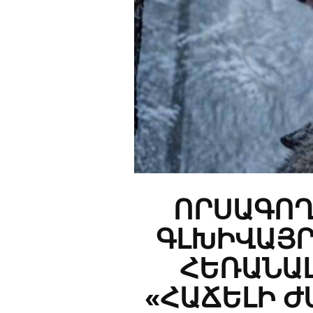
ՈՐՍԱԳՈՂ
ԳԼԽԻՎԱՅՐ
ՀԵՌԱՆԱԼ
«ՀԱՃԵԼԻ Ժ