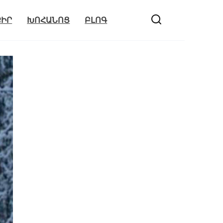
ՔԻՐ
ԽՈՀԱՆՈՑ
ԲԼՈԳ