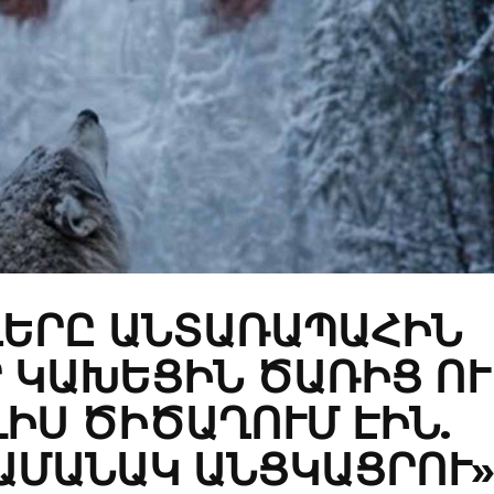
ԵՐԸ ԱՆՏԱՌԱՊԱՀԻՆ
 ԿԱԽԵՑԻՆ ԾԱՌԻՑ ՈՒ
ԻՍ ԾԻԾԱՂՈՒՄ ԷԻՆ.
ԱՄԱՆԱԿ ԱՆՑԿԱՑՐՈՒ»