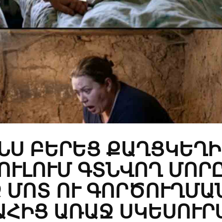
ԻՆՍ ԲԵՐԵՑ ՔԱՂՑԿԵՂԻ
ՈՒԼՈՒՄ ԳՏՆՎՈՂ ՄՈՐԸ
 ՄՈՏ ՈՒ ԳՈՐԾՈՒՂՄԱ
ԱՀԻՑ ԱՌԱՋ ՍԿԵՍՈՒՐ