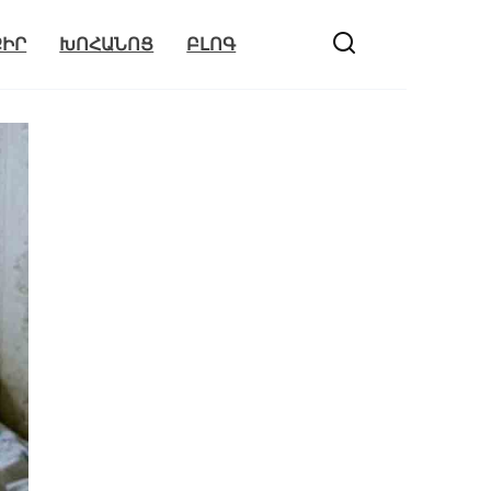
ՔԻՐ
ԽՈՀԱՆՈՑ
ԲԼՈԳ