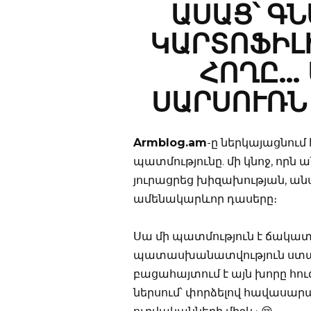
ԱՍԱՑ՝ ԳՆ
ԿԱՐՏՈՖԻԼ
ՀՈՂԸ… 
ՍԱՐՍՈՒՌՆ
Armblog.am
-ը ներկայացնում
պատմությունը. մի կնոջ, որն 
յուրացրեց խիզախության, անս
ամենակարևոր դասերը։
Սա մի պատմություն է ճակ
պատասխանատվություն ստանձն
բացահայտում է այն խորը հու
ներսում՝ փորձելով հավասարա