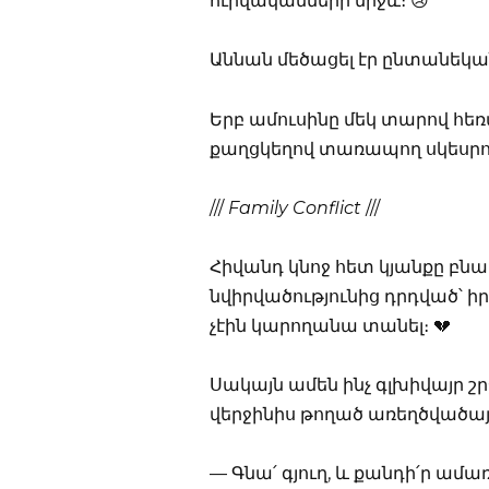
ուրվականների միջև։ 😢
Աննան մեծացել էր ընտանեկ
Երբ ամուսինը մեկ տարով հ
քաղցկեղով տառապող սկեսրո
///
Family Conflict
///
Հիվանդ կնոջ հետ կյանքը բնավ
նվիրվածությունից դրդված՝ իր
չէին կարողանա տանել։ 💔
Սակայն ամեն ինչ գլխիվայր շ
վերջինիս թողած առեղծվածայ
— Գնա՛ գյուղ, և քանդի՛ր ա