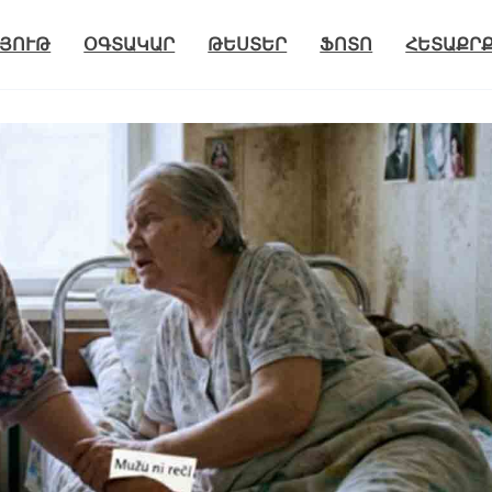
ՅՈՒԹ
ՕԳՏԱԿԱՐ
ԹԵՍՏԵՐ
ՖՈՏՈ
ՀԵՏԱՔՐ