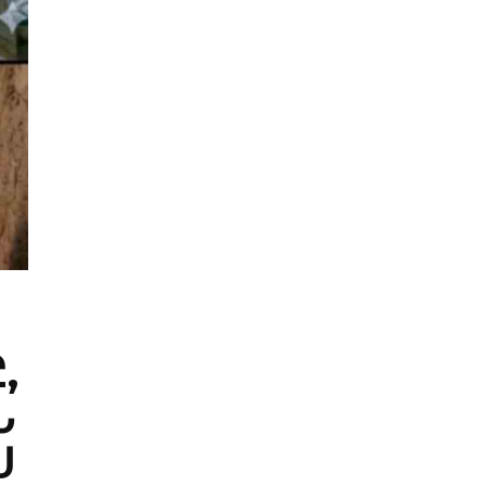
,
Ն
Ս