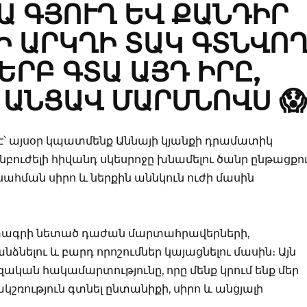
Ա ԳՅՈՒՂ ԵՎ ՔԱՆԴԻՐ
Ի ԱՐԿՂԻ ՏԱԿ ԳՏՆՎՈ
ԵՐԲ ԳՏԱ ԱՅԴ ԻՐԸ,
 ԱՆՑԱՎ ՄԱՐՄՆՈՎՍ 😱
 է՝ այսօր կպատմենք Աննայի կյանքի դրամատիկ
անբուժելի հիվանդ սկեսրոջը խնամելու ծանր ընթացքո
ահման սիրո և ներքին աննկուն ուժի մասին
ատագրի նետած դաժան մարտահրավերների,
ելու և բարդ որոշումներ կայացնելու մասին։ Այն
զական հակամարտությունը, որը մենք կրում ենք մեր
կշռություն գտնել ընտանիքի, սիրո և անցյալի