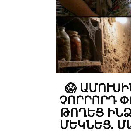
😱 ԱՄՈՒՍ
ՉՈՐՐՈՐԴ Փ
ԹՈՂԵՑ ԻՆՁ
ՄԵԿՆԵՑ. Մ