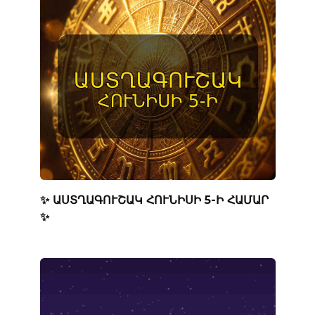
✨ ԱՍՏՂԱԳՈՒՇԱԿ ՀՈՒՆԻՍԻ 5-Ի ՀԱՄԱՐ
✨