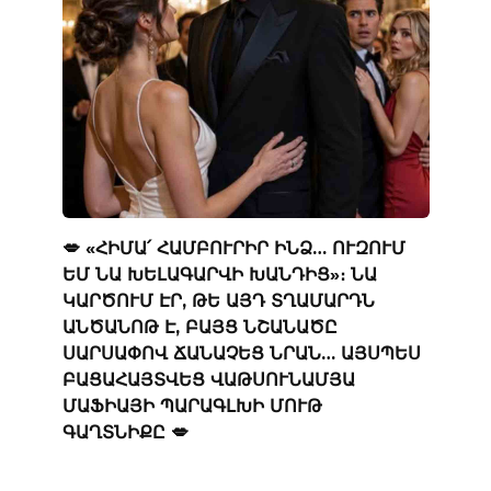
💋 «ՀԻՄԱ՛ ՀԱՄԲՈՒՐԻՐ ԻՆՁ… ՈՒԶՈՒՄ
ԵՄ ՆԱ ԽԵԼԱԳԱՐՎԻ ԽԱՆԴԻՑ»։ ՆԱ
ԿԱՐԾՈՒՄ ԷՐ, ԹԵ ԱՅԴ ՏՂԱՄԱՐԴՆ
ԱՆԾԱՆՈԹ Է, ԲԱՅՑ ՆՇԱՆԱԾԸ
ՍԱՐՍԱՓՈՎ ՃԱՆԱՉԵՑ ՆՐԱՆ… ԱՅՍՊԵՍ
ԲԱՑԱՀԱՅՏՎԵՑ ՎԱԹՍՈՒՆԱՄՅԱ
ՄԱՖԻԱՅԻ ՊԱՐԱԳԼԽԻ ՄՈՒԹ
ԳԱՂՏՆԻՔԸ 💋