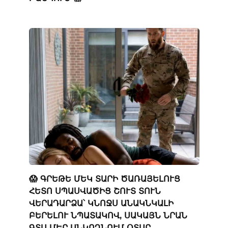
😱 ԳՐԵԹԵ ՄԵԿ ՏԱՐԻ ԾԱՌԱՅԵԼՈՒՑ
ՀԵՏՈ ՍՊԱՍՎԱԾԻՑ ՇՈՒՏ ՏՈՒՆ
ՎԵՐԱԴԱՐՁԱ՝ ԿՆՈՋՍ ԱՆԱԿՆԿԱԼԻ
ԲԵՐԵԼՈՒ ՆՊԱՏԱԿՈՎ, ՍԱԿԱՅՆ ՆՐԱՆ
ԳՏԱ ՄԵՐ ԱՆԿՈՂՆՈՒՄ ՕՏԱՐ