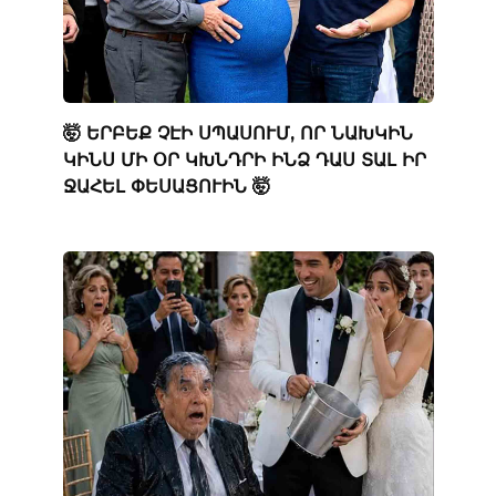
🤯 ԵՐԲԵՔ ՉԷԻ ՍՊԱՍՈՒՄ, ՈՐ ՆԱԽԿԻՆ
ԿԻՆՍ ՄԻ ՕՐ ԿԽՆԴՐԻ ԻՆՁ ԴԱՍ ՏԱԼ ԻՐ
ՋԱՀԵԼ ՓԵՍԱՑՈՒԻՆ 🤯