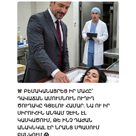
🚨 ԲԵՄԱԿԱՆԱՑՐԵՑ ԻՐ ՄԱՀԸ՝
ԴԱՎԱՃԱՆ ԱՄՈՒՍՆՈՒՆ ՈՒՂԻՂ
ԾՈՒՂԱԿԸ ԳՑԵԼՈՒ ՀԱՄԱՐ. ՆԱ ՈՒ ԻՐ
ՍԻՐՈՒՀԻՆ ԱՆԳԱՄ ՉԷԻՆ ԷԼ
ԿԱՍԿԱԾՈՒՄ, ԹԵ ԻՆՉ ԴԱԺԱՆ
ԱՆԱԿՆԿԱԼ ԷՐ ՆՐԱՆՑ ՍՊԱՍՈՒՄ
ԲԱՆԿՈՒՄ 😱