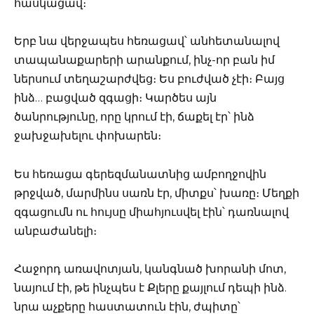
հասկացավ։
Երբ նա վերջապես հեռացավ՝ անհետանալով
տապանաքարերի արանքում, ինչ-որ բան իմ
ներսում տեղաշարժվեց։ Ես բուժված չէի։ Բայց
ինձ… բացված զգացի։ Կարծես այն
ծանրությունը, որը կրում էի, ճաքել էր՝ ինձ
ջախջախելու փոխարեն։
Ես հեռացա գերեզմանատնից ամբողջովին
թրջված, մարմինս սառն էր, միտքս՝ խառը։ Մեղքի
զգացումն ու հույսը միահյուսվել էին՝ դառնալով
անբաժանելի։
Հաջորդ առավոտյան, կանգնած խորանի մոտ,
նայում էի, թե ինչպես է Քլերը քայլում դեպի ինձ.
նրա աչքերը հաստատուն էին, ժպիտը՝