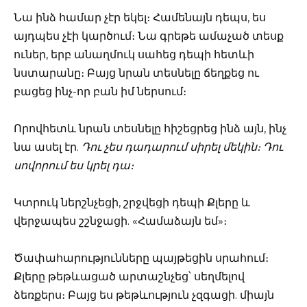
Նա ինձ համար չէր եկել։ Համենայն դեպս, ես
այդպես չէի կարծում։ Նա գրեթե ամաչած տեսք
ուներ, երբ անաղմուկ սահեց դեպի հետևի
նստարանը։ Բայց նրան տեսնելը ճեղքեց ու
բացեց ինչ-որ բան իմ ներսում։
Որովհետև նրան տեսնելը հիշեցրեց ինձ այն, ինչ
նա ասել էր.
Դու չես դադարում սիրել մեկին։ Դու
սովորում ես կրել դա։
Կտրուկ ներշնչեցի, շրջվեցի դեպի Քլերը և
վերջապես շշնջացի. «Համաձայն եմ»։
Ծափահարությունները պայթեցին սրահում։
Քլերը թեթևացած արտաշնչեց՝ սեղմելով
ձեռքերս։ Բայց ես թեթևություն չզգացի. միայն