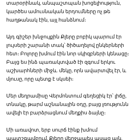
տարօրինակ, անպաշտպան խոցելիություն,
կարծես ամուսնական երդումները ոչ թե
հաղթանակ էին, այլ հանձնում։
Այդ գիշեր խնջույքին Քլերը բոբիկ պարում էր
լույսերի շարանի տակ՝ ծիծաղելով ընկերների
հետ։ Բոլորը խմում էին նոր սկիզբների կենացը։
Բայց ես ինձ պառակտված էի զգում երկու
աշխարհների միջև. մեկը, որն ավարտվել էր, և
մյուսը, որը պետք է սկսեի։
Մեր մեղրամիսը Վերմոնտում գեղեցիկ էր՝ լիճը,
տնակը, թարմ աշնանային օդը, բայց լռությունն
ավելի էր բարձրացնում մեղքիս ձայնը։
Մի առավոտ, երբ սուրճ էինք խմում
պատշգամբում, Քլերը վերջապես ասաց այն,