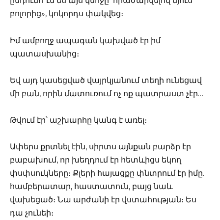
ընդունո՞ւմ ես այս կնոջը՝ հրաժարվելով մյուս
բոլորից», կոկորդս փակվեց։
Իմ ամբողջ ապագան կախված էր իմ
պատասխանից։
Եվ այդ կասեցված վայրկյանում տեղի ունեցավ
մի բան, որին մատուռում ոչ ոք պատրաստ չէր…
Թվում էր՝ աշխարհը կանգ է առել։
Ափերս քրտնել էին, սիրտս այնքան բարձր էր
բաբախում, որ խեղդում էր հետևիցս եկող
փսփսուկները։ Քլերի հայացքը փնտրում էր իմը.
համբերատար, հաստատուն, բայց նաև
վախեցած։ Նա արժանի էր վստահության։ Ես
դա չունեի։