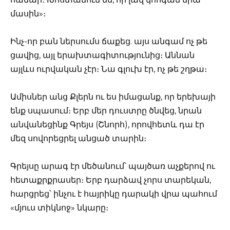
մասին»։
Ինչ-որ բան ներսումս ճաքեց. այս անգամ ոչ թե
ցավից, այլ երախտագիտությունից։ Աննան
այլևս ուրվական չէր։ Նա գլուխ էր, ոչ թե շղթա։
Ամիսներ անց Քլերն ու ես իմացանք, որ երեխայի
ենք սպասում։ Երբ մեր դուստրը ծնվեց, նրան
անվանեցինք Գրեյս (Շնորհ), որովհետև դա էր
մեզ սովորեցրել անցած տարին։
Գրեյսը արագ էր մեծանում՝ պայծառ աչքերով ու
հետաքրքրասեր։ Երբ դարձավ չորս տարեկան,
հարցրեց՝ ինչու է հայրիկը դարակի վրա պահում
«մյուս տիկնոջ» նկարը։