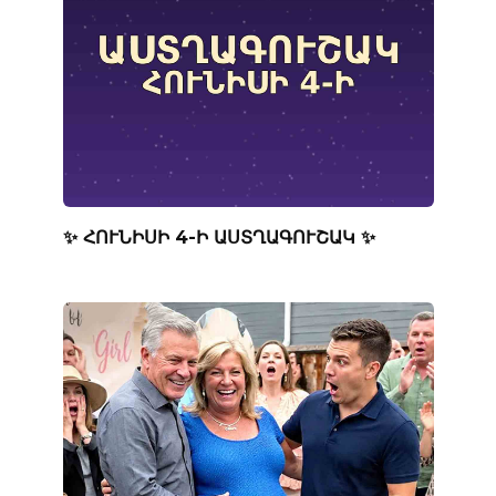
✨ ՀՈՒՆԻՍԻ 4-Ի ԱՍՏՂԱԳՈՒՇԱԿ ✨