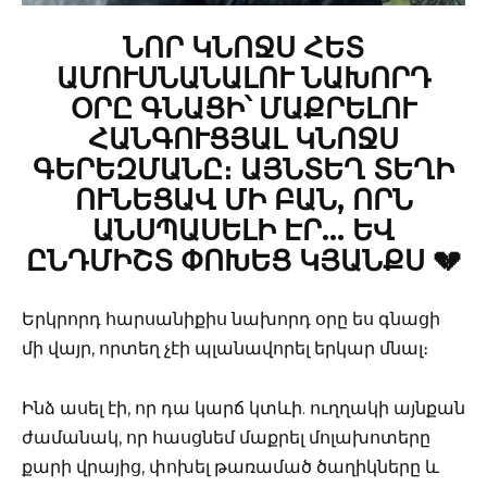
ՆՈՐ ԿՆՈՋՍ ՀԵՏ
ԱՄՈՒՍՆԱՆԱԼՈՒ ՆԱԽՈՐԴ
ՕՐԸ ԳՆԱՑԻ՝ ՄԱՔՐԵԼՈՒ
ՀԱՆԳՈՒՑՅԱԼ ԿՆՈՋՍ
ԳԵՐԵԶՄԱՆԸ։ ԱՅՆՏԵՂ ՏԵՂԻ
ՈՒՆԵՑԱՎ ՄԻ ԲԱՆ, ՈՐՆ
ԱՆՍՊԱՍԵԼԻ ԷՐ… ԵՎ
ԸՆԴՄԻՇՏ ՓՈԽԵՑ ԿՅԱՆՔՍ 💔
Երկրորդ հարսանիքիս նախորդ օրը ես գնացի
մի վայր, որտեղ չէի պլանավորել երկար մնալ։
Ինձ ասել էի, որ դա կարճ կտևի. ուղղակի այնքան
ժամանակ, որ հասցնեմ մաքրել մոլախոտերը
քարի վրայից, փոխել թառամած ծաղիկները և