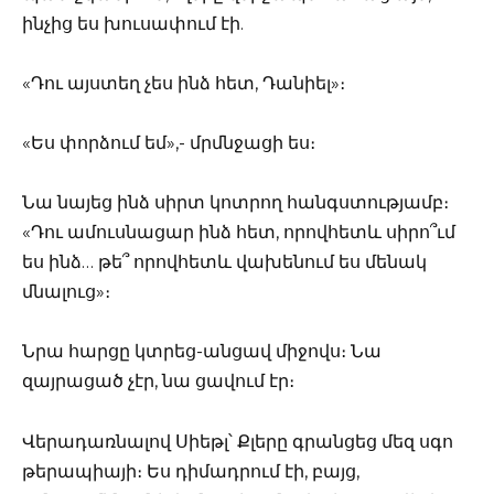
ինչից ես խուսափում էի.
«Դու այստեղ չես ինձ հետ, Դանիել»։
«Ես փորձում եմ»,- մրմնջացի ես։
Նա նայեց ինձ սիրտ կոտրող հանգստությամբ։
«Դու ամուսնացար ինձ հետ, որովհետև սիրո՞ւմ
ես ինձ… թե՞ որովհետև վախենում ես մենակ
մնալուց»։
Նրա հարցը կտրեց-անցավ միջովս։ Նա
զայրացած չէր, նա ցավում էր։
Վերադառնալով Սիեթլ՝ Քլերը գրանցեց մեզ սգո
թերապիայի։ Ես դիմադրում էի, բայց,