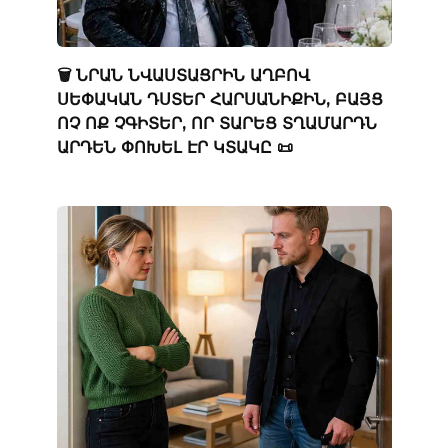
🗑️ ՆՐԱՆ ՆՎԱՍՏԱՑՐԻՆ ԱՂԲՈՎ
ՍԵՓԱԿԱՆ ԴՍՏԵՐ ՀԱՐՍԱՆԻՔԻՆ, ԲԱՅՑ
ՈՉ ՈՔ ՉԳԻՏԵՐ, ՈՐ ՏԱՐԵՑ ՏՂԱՄԱՐԴՆ
ԱՐԴԵՆ ՓՈԽԵԼ ԷՐ ԿՏԱԿԸ 📜