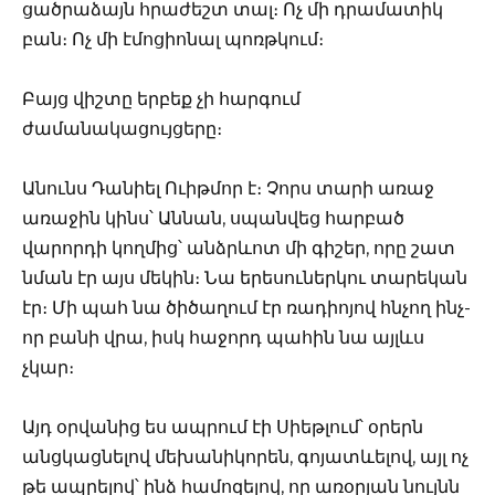
ցածրաձայն հրաժեշտ տալ։ Ոչ մի դրամատիկ
բան։ Ոչ մի էմոցիոնալ պոռթկում։
Բայց վիշտը երբեք չի հարգում
ժամանակացույցերը։
Անունս Դանիել Ուիթմոր է։ Չորս տարի առաջ
առաջին կինս՝ Աննան, սպանվեց հարբած
վարորդի կողմից՝ անձրևոտ մի գիշեր, որը շատ
նման էր այս մեկին։ Նա երեսուներկու տարեկան
էր։ Մի պահ նա ծիծաղում էր ռադիոյով հնչող ինչ-
որ բանի վրա, իսկ հաջորդ պահին նա այլևս
չկար։
Այդ օրվանից ես ապրում էի Սիեթլում՝ օրերն
անցկացնելով մեխանիկորեն, գոյատևելով, այլ ոչ
թե ապրելով՝ ինձ համոզելով, որ առօրյան նույնն