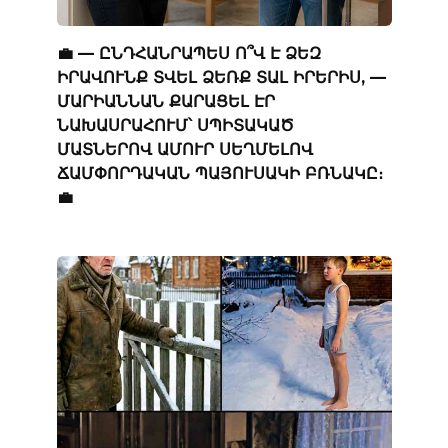
💼 — ԸՆԴՀԱՆՐԱՊԵՍ Ո՞Վ Է ՁԵԶ
ԻՐԱՎՈՒՆՔ ՏՎԵԼ ՁԵՌՔ ՏԱԼ ԻՐԵՐԻՍ, —
ՄԱՐԻԱՆՆԱՆ ՔԱՐԱՑԵԼ ԷՐ
ՆԱԽԱՍՐԱՀՈՒՄ՝ ՍՊԻՏԱԿԱԾ
ՄԱՏՆԵՐՈՎ ԱՄՈՒՐ ՍԵՂՄԵԼՈՎ
ՃԱՄՓՈՐԴԱԿԱՆ ՊԱՅՈՒՍԱԿԻ ԲՌՆԱԿԸ։
💼