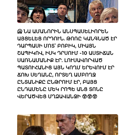
🥶 ՆԱ ԱՄԱՆՈՐԻՆ ԱՆՍՊԱՍԵԼԻՈՐԵՆ
ԱՅՑԵԼԵՑ ՈՐԴՈՒՆ. ԹՈՌԸ ԿԱՆԳՆԱԾ ԷՐ
ԴԱՐՊԱՍԻ ՄՈՏ՝ ԲՈԲԻԿ, ՄԻԱՅՆ
ՇԱՊԻԿՈՎ, ԻՍԿ ԴՐՍՈՒՄ -10 ԱՍՏԻՃԱՆ
ՍԱՌՆԱՄԱՆԻՔ ԷՐ. ԼՈՒՍԱՎՈՐՎԱԾ
ՊԱՏՈՒՀԱՆԻՑ ԱՅՆ ԿՈՂՄ ԵՐԵՎՈՒՄ ԷՐ
ՃՈԽ ՍԵՂԱՆԸ, ՈՐՏԵՂ ԱՄԲՈՂՋ
ԸՆՏԱՆԻՔԸ ԸՆԹՐՈՒՄ ԷՐ, ԲԱՅՑ
ԸՆԴԱՄԵՆԸ ՄԵԿ ՐՈՊԵ ԱՆՑ ՏՈՆԸ
ՎԵՐԱԾՎԵՑ ՄՂՁԱՎԱՆՋԻ 😲😲😲