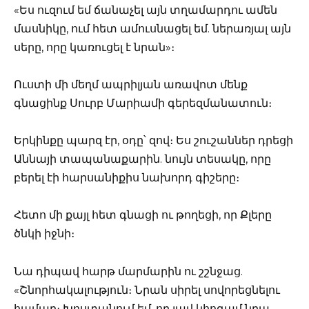
«Ես ուզում եմ ճանաչել այն տղամարդու ամեն
մասնիկը, ում հետ ամուսնացել եմ. ներառյալ այն
սերը, որը կառուցել է նրան»։
Ուստի մի մեղմ ապրիլյան առավոտ մենք
գնացինք Սուրբ Մարիամի գերեզմանատուն։
Երկինքը պարզ էր, օդը՝ զով։ Ես շուշաններ դրեցի
Աննայի տապանաքարին. նույն տեսակը, որը
բերել էի հարսանիքիս նախորդ գիշերը։
Հետո մի քայլ հետ գնացի ու թողեցի, որ Քլերը
ծնկի իջնի։
Նա դիպավ հարթ մարմարին ու շշնջաց.
«Շնորհակալություն։ Նրան սիրել սովորեցնելու
համար։ Խոստանում եմ, որ լավ կհոգամ նրա