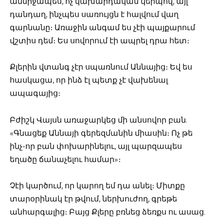
անմիջապես, ոչ կախարդական կերպով, այլ
դանդաղ, ինչպես սառույցն է հալվում վաղ
գարնանը։ Առաջին անգամ ես չէի պայքարում
վշտիս դեմ։ Ես սովորում էի ապրել դրա հետ։
Քլերին վտանգ չէր սպառնում Աննայից։ Եվ ես
հասկացա, որ ինձ էլ պետք չէ վախենալ
ապագայից։
Բժիշկ Վայսն առաջարկեց մի անսովոր բան.
«Գնացեք Աննայի գերեզմանին միասին։ Ոչ թե
ինչ-որ բան փոխարինելու, այլ պարզապես
եղածը ճանաչելու համար»։
Չէի կարծում, որ կարող եմ դա անել։ Միտքը
տարօրինակ էր թվում, ներխուժող, գրեթե
անհարգալից։ Բայց Քլերը բռնեց ձեռքս ու ասաց.