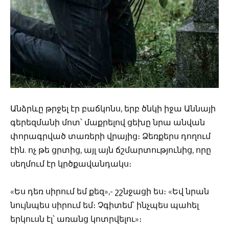
Անձրևը թրջել էր բաճկոնս, երբ ծնկի իջա Աննայի
գերեզմանի մոտ՝ մաքրելով ցեխը նրա անվան
փորագրված տառերի վրայից։ Ձեռքերս դողում
էին. ոչ թե ցրտից, այլ այն ճշմարտությունից, որը
սեղմում էր կրծքավանդակս։
«Ես դեռ սիրում եմ քեզ»,- շշնջացի ես։ «Եվ նրան
նույնպես սիրում եմ։ Չգիտեմ՝ ինչպես պահել
երկուսն էլ՝ առանց կոտրվելու»։