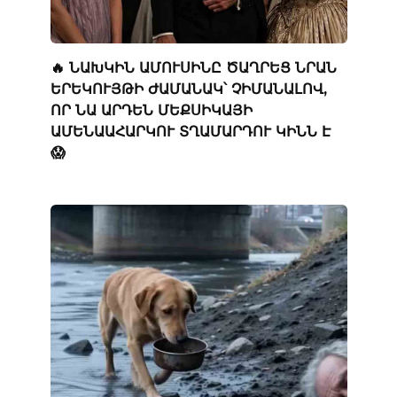
🔥 ՆԱԽԿԻՆ ԱՄՈՒՍԻՆԸ ԾԱՂՐԵՑ ՆՐԱՆ
ԵՐԵԿՈՒՅԹԻ ԺԱՄԱՆԱԿ՝ ՉԻՄԱՆԱԼՈՎ,
ՈՐ ՆԱ ԱՐԴԵՆ ՄԵՔՍԻԿԱՅԻ
ԱՄԵՆԱԱՀԱՐԿՈՒ ՏՂԱՄԱՐԴՈՒ ԿԻՆՆ Է
😱