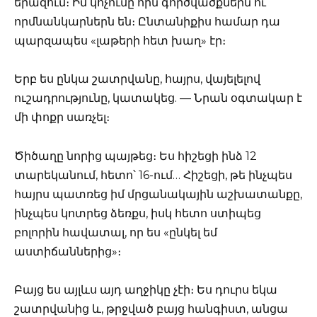
երազում։ Իմ կոչումը հին գործվածքներն ու
որմնանկարներն են։ Ընտանիքիս համար դա
պարզապես «լաթերի հետ խաղ» էր։
Երբ ես ընկա շատրվանը, հայրս, վայելելով
ուշադրությունը, կատակեց. — Նրան օգտակար է
մի փոքր սառչել։
Ծիծաղը նորից պայթեց։ Ես հիշեցի ինձ 12
տարեկանում, հետո՝ 16-ում… Հիշեցի, թե ինչպես
հայրս պատռեց իմ մրցանակային աշխատանքը,
ինչպես կոտրեց ձեռքս, իսկ հետո ստիպեց
բոլորին հավատալ, որ ես «ընկել եմ
աստիճաններից»։
Բայց ես այլևս այդ աղջիկը չէի։ Ես դուրս եկա
շատրվանից և, թրջված բայց հանգիստ, անցա