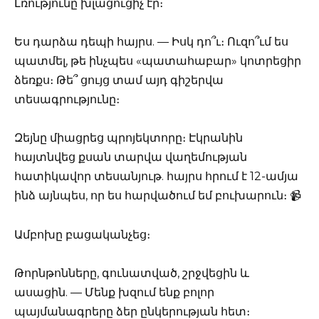
Լռությունը խլացուցիչ էր։
Ես դարձա դեպի հայրս. — Իսկ դո՞ւ։ Ուզո՞ւմ ես
պատմել, թե ինչպես «պատահաբար» կոտրեցիր
ձեռքս։ Թե՞ ցույց տամ այդ գիշերվա
տեսագրությունը։
Զեյնը միացրեց պրոյեկտորը։ Էկրանին
հայտնվեց քսան տարվա վաղեմության
հատիկավոր տեսանյութ. հայրս հրում է 12-ամյա
ինձ այնպես, որ ես հարվածում եմ բուխարուն։ 📹
Ամբոխը բացականչեց։
Թորնթոնները, գունատված, շրջվեցին և
ասացին. — Մենք խզում ենք բոլոր
պայմանագրերը ձեր ընկերության հետ։