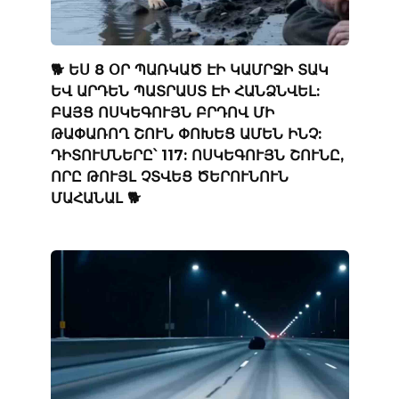
🐕 ԵՍ 8 ՕՐ ՊԱՌԿԱԾ ԷԻ ԿԱՄՐՋԻ ՏԱԿ
ԵՎ ԱՐԴԵՆ ՊԱՏՐԱՍՏ ԷԻ ՀԱՆՁՆՎԵԼ:
ԲԱՅՑ ՈՍԿԵԳՈՒՅՆ ԲՐԴՈՎ ՄԻ
ԹԱՓԱՌՈՂ ՇՈՒՆ ՓՈԽԵՑ ԱՄԵՆ ԻՆՉ:
ԴԻՏՈՒՄՆԵՐԸ՝ 117: ՈՍԿԵԳՈՒՅՆ ՇՈՒՆԸ,
ՈՐԸ ԹՈՒՅԼ ՉՏՎԵՑ ԾԵՐՈՒՆՈՒՆ
ՄԱՀԱՆԱԼ 🐕