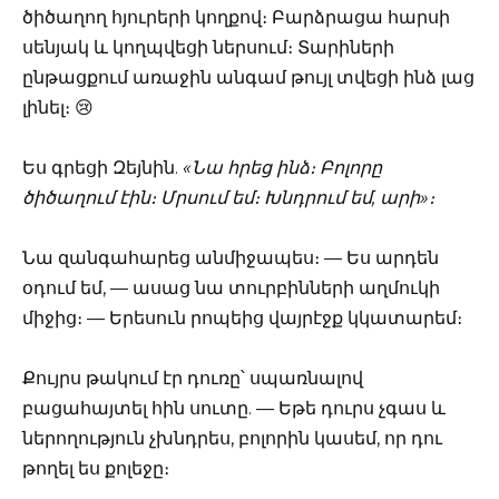
ծիծաղող հյուրերի կողքով։ Բարձրացա հարսի
սենյակ և կողպվեցի ներսում։ Տարիների
ընթացքում առաջին անգամ թույլ տվեցի ինձ լաց
լինել։ 😢
Ես գրեցի Զեյնին.
«Նա հրեց ինձ։ Բոլորը
ծիծաղում էին։ Մրսում եմ։ Խնդրում եմ, արի»։
Նա զանգահարեց անմիջապես։ — Ես արդեն
օդում եմ, — ասաց նա տուրբինների աղմուկի
միջից։ — Երեսուն րոպեից վայրէջք կկատարեմ։
Քույրս թակում էր դուռը՝ սպառնալով
բացահայտել հին սուտը. — Եթե դուրս չգաս և
ներողություն չխնդրես, բոլորին կասեմ, որ դու
թողել ես քոլեջը։