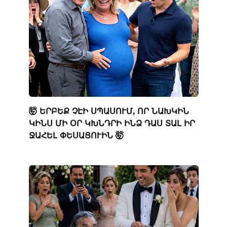
🤯 ԵՐԲԵՔ ՉԷԻ ՍՊԱՍՈՒՄ, ՈՐ ՆԱԽԿԻՆ
ԿԻՆՍ ՄԻ ՕՐ ԿԽՆԴՐԻ ԻՆՁ ԴԱՍ ՏԱԼ ԻՐ
ՋԱՀԵԼ ՓԵՍԱՑՈՒԻՆ 🤯