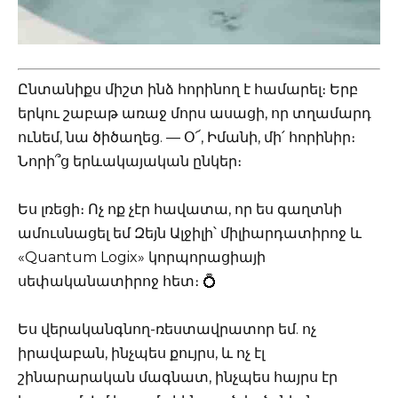
Ընտանիքս միշտ ինձ հորինող է համարել։ Երբ
երկու շաբաթ առաջ մորս ասացի, որ տղամարդ
ունեմ, նա ծիծաղեց. — Օ՜, Իմանի, մի՛ հորինիր։
Նորի՞ց երևակայական ընկեր։
Ես լռեցի։ Ոչ ոք չէր հավատա, որ ես գաղտնի
ամուսնացել եմ Զեյն Ալջիլի՝ միլիարդատիրոջ և
«Quantum Logix» կորպորացիայի
սեփականատիրոջ հետ։ 💍
Ես վերականգնող-ռեստավրատոր եմ. ոչ
իրավաբան, ինչպես քույրս, և ոչ էլ
շինարարական մագնատ, ինչպես հայրս էր