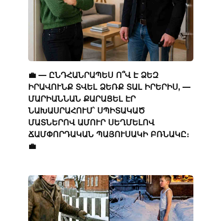
💼 — ԸՆԴՀԱՆՐԱՊԵՍ Ո՞Վ Է ՁԵԶ
ԻՐԱՎՈՒՆՔ ՏՎԵԼ ՁԵՌՔ ՏԱԼ ԻՐԵՐԻՍ, —
ՄԱՐԻԱՆՆԱՆ ՔԱՐԱՑԵԼ ԷՐ
ՆԱԽԱՍՐԱՀՈՒՄ՝ ՍՊԻՏԱԿԱԾ
ՄԱՏՆԵՐՈՎ ԱՄՈՒՐ ՍԵՂՄԵԼՈՎ
ՃԱՄՓՈՐԴԱԿԱՆ ՊԱՅՈՒՍԱԿԻ ԲՌՆԱԿԸ։
💼