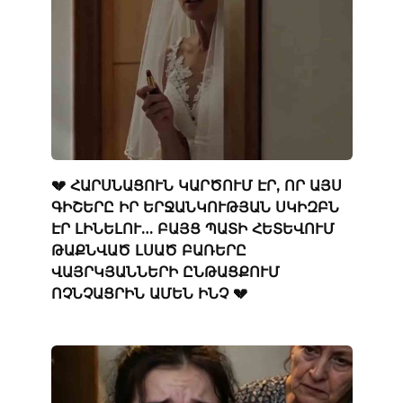
💔 ՀԱՐՍՆԱՑՈՒՆ ԿԱՐԾՈՒՄ ԷՐ, ՈՐ ԱՅՍ
ԳԻՇԵՐԸ ԻՐ ԵՐՋԱՆԿՈՒԹՅԱՆ ՍԿԻԶԲՆ
ԷՐ ԼԻՆԵԼՈՒ… ԲԱՅՑ ՊԱՏԻ ՀԵՏԵՎՈՒՄ
ԹԱՔՆՎԱԾ ԼՍԱԾ ԲԱՌԵՐԸ
ՎԱՅՐԿՅԱՆՆԵՐԻ ԸՆԹԱՑՔՈՒՄ
ՈՉՆՉԱՑՐԻՆ ԱՄԵՆ ԻՆՉ 💔