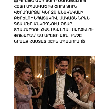
😱 ԳՐԵԹԵ ՄԵԿ ՏԱՐԻ ԾԱՌԱՅԵԼՈՒՑ
ՀԵՏՈ ՍՊԱՍՎԱԾԻՑ ՇՈՒՏ ՏՈՒՆ
ՎԵՐԱԴԱՐՁԱ՝ ԿՆՈՋՍ ԱՆԱԿՆԿԱԼԻ
ԲԵՐԵԼՈՒ ՆՊԱՏԱԿՈՎ, ՍԱԿԱՅՆ ՆՐԱՆ
ԳՏԱ ՄԵՐ ԱՆԿՈՂՆՈՒՄ ՕՏԱՐ
ՏՂԱՄԱՐԴՈՒ ՀԵՏ. ՍԿԱՆԴԱԼ ՍԱՐՔԵԼՈՒ
ՓՈԽԱՐԵՆ՝ ԵՍ ԱՐԵՑԻ ԱՅՆ, ԻՆՉԸ
ՆՐԱՆՔ ՀԱՍՏԱՏ ՉԷԻՆ ՍՊԱՍՈՒՄ 😱