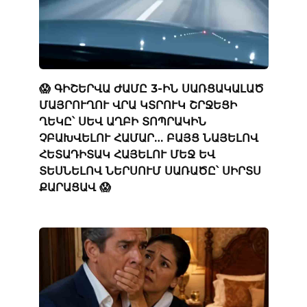
😱 ԳԻՇԵՐՎԱ ԺԱՄԸ 3-ԻՆ ՍԱՌՑԱԿԱԼԱԾ
ՄԱՅՐՈՒՂՈՒ ՎՐԱ ԿՏՐՈՒԿ ՇՐՋԵՑԻ
ՂԵԿԸ՝ ՍԵՎ ԱՂԲԻ ՏՈՊՐԱԿԻՆ
ՉԲԱԽՎԵԼՈՒ ՀԱՄԱՐ… ԲԱՅՑ ՆԱՅԵԼՈՎ
ՀԵՏԱԴԻՏԱԿ ՀԱՅԵԼՈՒ ՄԵՋ ԵՎ
ՏԵՍՆԵԼՈՎ ՆԵՐՍՈՒՄ ՍԱՌԱԾԸ՝ ՍԻՐՏՍ
ՔԱՐԱՑԱՎ 😱