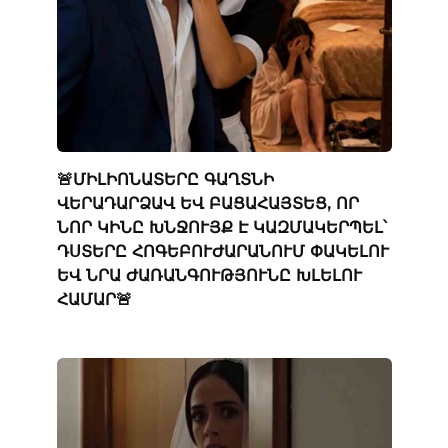
🚨ՄԻԼԻՈՆԱՏԵՐԸ ԳԱՂՏՆԻ
ՎԵՐԱԴԱՐՁԱՎ ԵՎ ԲԱՑԱՀԱՅՏԵՑ, ՈՐ
ՆՈՐ ԿԻՆԸ ԽՆՋՈՒՅՔ Է ԿԱԶՄԱԿԵՐՊԵԼ՝
ԴՍՏԵՐԸ ՀՈԳԵԲՈՒԺԱՐԱՆՈՒՄ ՓԱԿԵԼՈՒ
ԵՎ ՆՐԱ ԺԱՌԱՆԳՈՒԹՅՈՒՆԸ ԽԼԵԼՈՒ
ՀԱՄԱՐ🚨