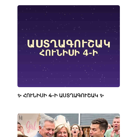
✨ ՀՈՒՆԻՍԻ 4-Ի ԱՍՏՂԱԳՈՒՇԱԿ ✨