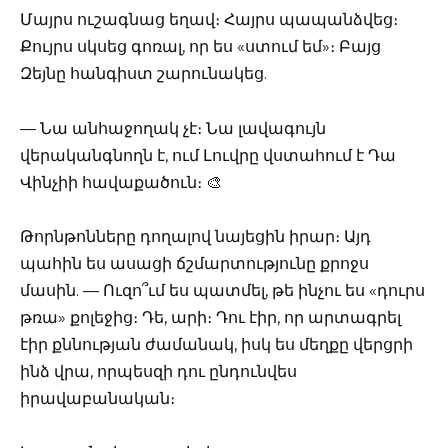
Մայրս ուշագնաց եղավ։ Հայրս պապանձվեց։
Քույրս սկսեց գոռալ, որ ես «ստում եմ»։ Բայց
Զեյնը հանգիստ շարունակեց.
— Նա անհաջողակ չէ։ Նա լավագույն
վերականգնողն է, ում Լուվրը վստահում է Դա
Վինչիի հավաքածուն։ 🎨
Թորնթոնները դողալով նայեցին իրար։ Այդ
պահին ես ասացի ճշմարտությունը քրոջս
մասին. — Ուզո՞ւմ ես պատմել, թե ինչու ես «դուրս
թռա» քոլեջից։ Դե, արի։ Դու էիր, որ արտագրել
էիր քննության ժամանակ, իսկ ես մեղքը վերցրի
ինձ վրա, որպեսզի դու ընդունվես
իրավաբանական։