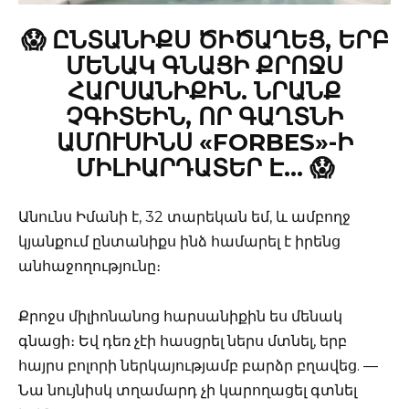
😱 ԸՆՏԱՆԻՔՍ ԾԻԾԱՂԵՑ, ԵՐԲ
ՄԵՆԱԿ ԳՆԱՑԻ ՔՐՈՋՍ
ՀԱՐՍԱՆԻՔԻՆ. ՆՐԱՆՔ
ՉԳԻՏԵԻՆ, ՈՐ ԳԱՂՏՆԻ
ԱՄՈՒՍԻՆՍ «FORBES»-Ի
ՄԻԼԻԱՐԴԱՏԵՐ Է… 😱
Անունս Իմանի է, 32 տարեկան եմ, և ամբողջ
կյանքում ընտանիքս ինձ համարել է իրենց
անհաջողությունը։
Քրոջս միլիոնանոց հարսանիքին ես մենակ
գնացի։ Եվ դեռ չէի հասցրել ներս մտնել, երբ
հայրս բոլորի ներկայությամբ բարձր բղավեց. —
Նա նույնիսկ տղամարդ չի կարողացել գտնել