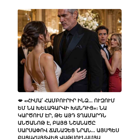
💋 «ՀԻՄԱ՛ ՀԱՄԲՈՒՐԻՐ ԻՆՁ… ՈՒԶՈՒՄ
ԵՄ ՆԱ ԽԵԼԱԳԱՐՎԻ ԽԱՆԴԻՑ»։ ՆԱ
ԿԱՐԾՈՒՄ ԷՐ, ԹԵ ԱՅԴ ՏՂԱՄԱՐԴՆ
ԱՆԾԱՆՈԹ Է, ԲԱՅՑ ՆՇԱՆԱԾԸ
ՍԱՐՍԱՓՈՎ ՃԱՆԱՉԵՑ ՆՐԱՆ… ԱՅՍՊԵՍ
ԲԱՑԱՀԱՅՏՎԵՑ ՎԱԹՍՈՒՆԱՄՅԱ