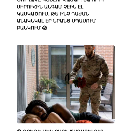
ՍԻՐՈՒՀԻՆ ԱՆԳԱՄ ՉԷԻՆ ԷԼ
ԿԱՍԿԱԾՈՒՄ, ԹԵ ԻՆՉ ԴԱԺԱՆ
ԱՆԱԿՆԿԱԼ ԷՐ ՆՐԱՆՑ ՍՊԱՍՈՒՄ
ԲԱՆԿՈՒՄ 😱