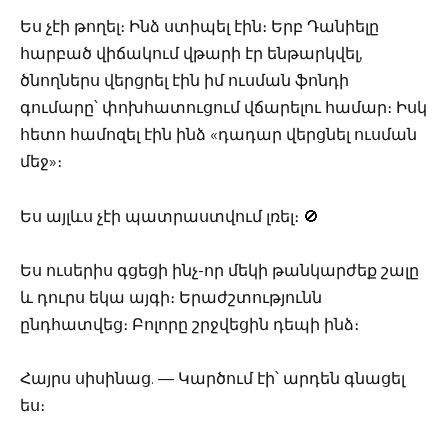
Ես չէի թողել։ Ինձ ստիպել էին։ Երբ Դանիելը
հարբած վիճակում վթարի էր ենթարկվել,
ծնողներս վերցրել էին իմ ուսման ֆոնդի
գումարը՝ փոխհատուցում վճարելու համար։ Իսկ
հետո համոզել էին ինձ «դադար վերցնել ուսման
մեջ»։
Ես այլևս չէի պատրաստվում լռել։ 🚫
Ես ուսերիս գցեցի ինչ-որ մեկի թանկարժեք շալը
և դուրս եկա այգի։ Երաժշտությունն
ընդհատվեց։ Բոլորը շրջվեցին դեպի ինձ։
Հայրս սիսինաց. — Կարծում էի՝ արդեն գնացել
ես։