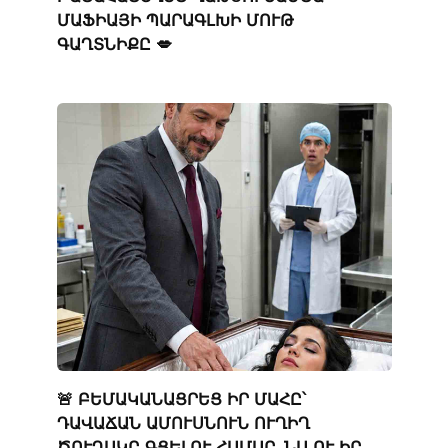
ՄԱՖԻԱՅԻ ՊԱՐԱԳԼԽԻ ՄՈՒԹ
ԳԱՂՏՆԻՔԸ 💋
🚨 ԲԵՄԱԿԱՆԱՑՐԵՑ ԻՐ ՄԱՀԸ՝
ԴԱՎԱՃԱՆ ԱՄՈՒՍՆՈՒՆ ՈՒՂԻՂ
ԾՈՒՂԱԿԸ ԳՑԵԼՈՒ ՀԱՄԱՐ. ՆԱ ՈՒ ԻՐ