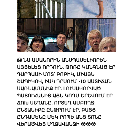
🥶 ՆԱ ԱՄԱՆՈՐԻՆ ԱՆՍՊԱՍԵԼԻՈՐԵՆ
ԱՅՑԵԼԵՑ ՈՐԴՈՒՆ. ԹՈՌԸ ԿԱՆԳՆԱԾ ԷՐ
ԴԱՐՊԱՍԻ ՄՈՏ՝ ԲՈԲԻԿ, ՄԻԱՅՆ
ՇԱՊԻԿՈՎ, ԻՍԿ ԴՐՍՈՒՄ -10 ԱՍՏԻՃԱՆ
ՍԱՌՆԱՄԱՆԻՔ ԷՐ. ԼՈՒՍԱՎՈՐՎԱԾ
ՊԱՏՈՒՀԱՆԻՑ ԱՅՆ ԿՈՂՄ ԵՐԵՎՈՒՄ ԷՐ
ՃՈԽ ՍԵՂԱՆԸ, ՈՐՏԵՂ ԱՄԲՈՂՋ
ԸՆՏԱՆԻՔԸ ԸՆԹՐՈՒՄ ԷՐ, ԲԱՅՑ
ԸՆԴԱՄԵՆԸ ՄԵԿ ՐՈՊԵ ԱՆՑ ՏՈՆԸ
ՎԵՐԱԾՎԵՑ ՄՂՁԱՎԱՆՋԻ 😲😲😲