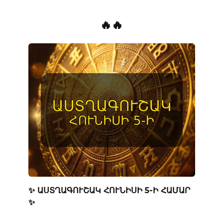
🔥🔥
✨ ԱՍՏՂԱԳՈՒՇԱԿ ՀՈՒՆԻՍԻ 5-Ի ՀԱՄԱՐ
✨