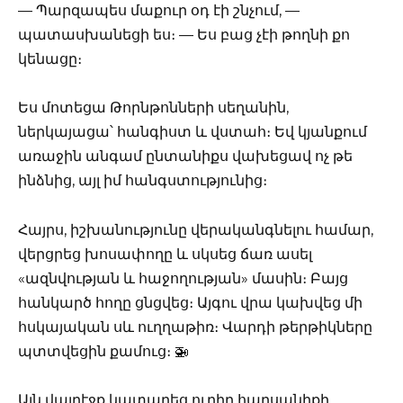
— Պարզապես մաքուր օդ էի շնչում, —
պատասխանեցի ես։ — Ես բաց չէի թողնի քո
կենացը։
Ես մոտեցա Թորնթոնների սեղանին,
ներկայացա՝ հանգիստ և վստահ։ Եվ կյանքում
առաջին անգամ ընտանիքս վախեցավ ոչ թե
ինձնից, այլ իմ հանգստությունից։
Հայրս, իշխանությունը վերականգնելու համար,
վերցրեց խոսափողը և սկսեց ճառ ասել
«ազնվության և հաջողության» մասին։ Բայց
հանկարծ հողը ցնցվեց։ Այգու վրա կախվեց մի
հսկայական սև ուղղաթիռ։ Վարդի թերթիկները
պտտվեցին քամուց։ 🚁
Այն վայրէջք կատարեց ուղիղ հարսանիքի