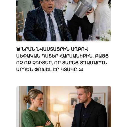
🗑️ ՆՐԱՆ ՆՎԱՍՏԱՑՐԻՆ ԱՂԲՈՎ
ՍԵՓԱԿԱՆ ԴՍՏԵՐ ՀԱՐՍԱՆԻՔԻՆ, ԲԱՅՑ
ՈՉ ՈՔ ՉԳԻՏԵՐ, ՈՐ ՏԱՐԵՑ ՏՂԱՄԱՐԴՆ
ԱՐԴԵՆ ՓՈԽԵԼ ԷՐ ԿՏԱԿԸ 📜