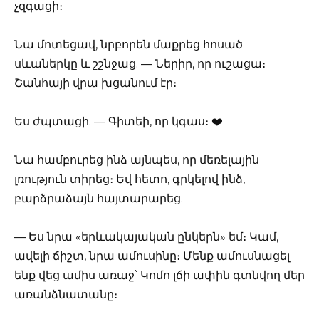
չզգացի։
Նա մոտեցավ, նրբորեն մաքրեց հոսած
սևաներկը և շշնջաց. — Ներիր, որ ուշացա։
Շանհայի վրա խցանում էր։
Ես ժպտացի. — Գիտեի, որ կգաս։ ❤️
Նա համբուրեց ինձ այնպես, որ մեռելային
լռություն տիրեց։ Եվ հետո, գրկելով ինձ,
բարձրաձայն հայտարարեց.
— Ես նրա «երևակայական ընկերն» եմ։ Կամ,
ավելի ճիշտ, նրա ամուսինը։ Մենք ամուսնացել
ենք վեց ամիս առաջ՝ Կոմո լճի ափին գտնվող մեր
առանձնատանը։