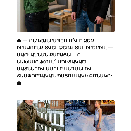
💼 — ԸՆԴՀԱՆՐԱՊԵՍ Ո՞Վ Է ՁԵԶ
ԻՐԱՎՈՒՆՔ ՏՎԵԼ ՁԵՌՔ ՏԱԼ ԻՐԵՐԻՍ, —
ՄԱՐԻԱՆՆԱՆ ՔԱՐԱՑԵԼ ԷՐ
ՆԱԽԱՍՐԱՀՈՒՄ՝ ՍՊԻՏԱԿԱԾ
ՄԱՏՆԵՐՈՎ ԱՄՈՒՐ ՍԵՂՄԵԼՈՎ
ՃԱՄՓՈՐԴԱԿԱՆ ՊԱՅՈՒՍԱԿԻ ԲՌՆԱԿԸ։
💼