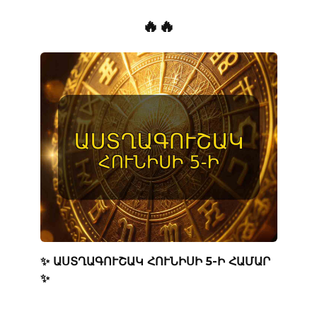
🔥🔥
✨ ԱՍՏՂԱԳՈՒՇԱԿ ՀՈՒՆԻՍԻ 5-Ի ՀԱՄԱՐ
✨