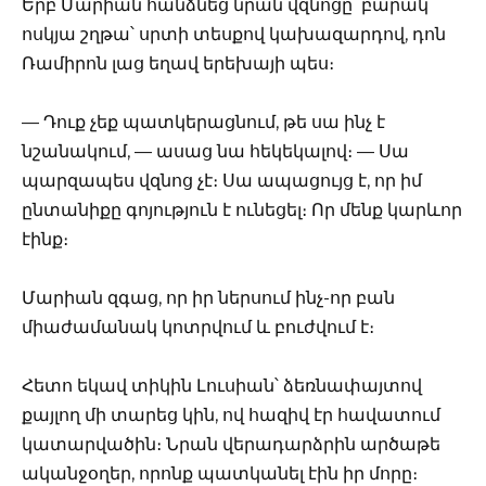
Երբ Մարիան հանձնեց նրան վզնոցը՝ բարակ
ոսկյա շղթա՝ սրտի տեսքով կախազարդով, դոն
Ռամիրոն լաց եղավ երեխայի պես։
— Դուք չեք պատկերացնում, թե սա ինչ է
նշանակում, — ասաց նա հեկեկալով։ — Սա
պարզապես վզնոց չէ։ Սա ապացույց է, որ իմ
ընտանիքը գոյություն է ունեցել։ Որ մենք կարևոր
էինք։
Մարիան զգաց, որ իր ներսում ինչ-որ բան
միաժամանակ կոտրվում և բուժվում է։
Հետո եկավ տիկին Լուսիան՝ ձեռնափայտով
քայլող մի տարեց կին, ով հազիվ էր հավատում
կատարվածին։ Նրան վերադարձրին արծաթե
ականջօղեր, որոնք պատկանել էին իր մորը։