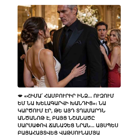
💋 «ՀԻՄԱ՛ ՀԱՄԲՈՒՐԻՐ ԻՆՁ… ՈՒԶՈՒՄ
ԵՄ ՆԱ ԽԵԼԱԳԱՐՎԻ ԽԱՆԴԻՑ»։ ՆԱ
ԿԱՐԾՈՒՄ ԷՐ, ԹԵ ԱՅԴ ՏՂԱՄԱՐԴՆ
ԱՆԾԱՆՈԹ Է, ԲԱՅՑ ՆՇԱՆԱԾԸ
ՍԱՐՍԱՓՈՎ ՃԱՆԱՉԵՑ ՆՐԱՆ… ԱՅՍՊԵՍ
ԲԱՑԱՀԱՅՏՎԵՑ ՎԱԹՍՈՒՆԱՄՅԱ