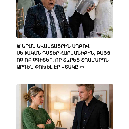
🗑️ ՆՐԱՆ ՆՎԱՍՏԱՑՐԻՆ ԱՂԲՈՎ
ՍԵՓԱԿԱՆ ԴՍՏԵՐ ՀԱՐՍԱՆԻՔԻՆ, ԲԱՅՑ
ՈՉ ՈՔ ՉԳԻՏԵՐ, ՈՐ ՏԱՐԵՑ ՏՂԱՄԱՐԴՆ
ԱՐԴԵՆ ՓՈԽԵԼ ԷՐ ԿՏԱԿԸ 📜