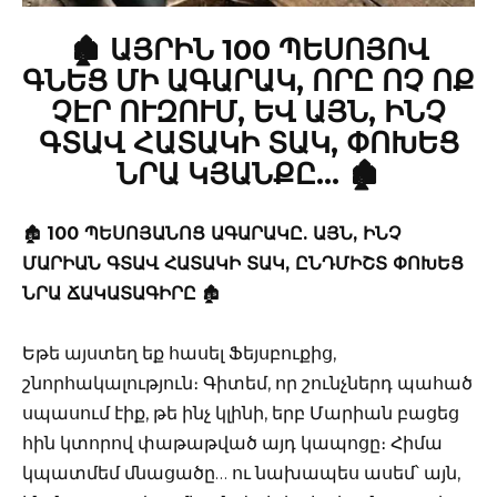
🏚️ ԱՅՐԻՆ 100 ՊԵՍՈՅՈՎ
ԳՆԵՑ ՄԻ ԱԳԱՐԱԿ, ՈՐԸ ՈՉ ՈՔ
ՉԷՐ ՈՒԶՈՒՄ, ԵՎ ԱՅՆ, ԻՆՉ
ԳՏԱՎ ՀԱՏԱԿԻ ՏԱԿ, ՓՈԽԵՑ
ՆՐԱ ԿՅԱՆՔԸ… 🏚️
🏚️
100 ՊԵՍՈՅԱՆՈՑ ԱԳԱՐԱԿԸ. ԱՅՆ, ԻՆՉ
ՄԱՐԻԱՆ ԳՏԱՎ ՀԱՏԱԿԻ ՏԱԿ, ԸՆԴՄԻՇՏ ՓՈԽԵՑ
ՆՐԱ ՃԱԿԱՏԱԳԻՐԸ
🏚️
Եթե այստեղ եք հասել Ֆեյսբուքից,
շնորհակալություն։ Գիտեմ, որ շունչներդ պահած
սպասում էիք, թե ինչ կլինի, երբ Մարիան բացեց
հին կտորով փաթաթված այդ կապոցը։ Հիմա
կպատմեմ մնացածը… ու նախապես ասեմ՝ այն,