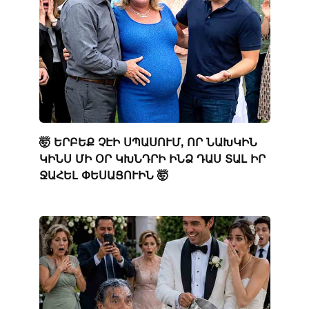
🤯 ԵՐԲԵՔ ՉԷԻ ՍՊԱՍՈՒՄ, ՈՐ ՆԱԽԿԻՆ
ԿԻՆՍ ՄԻ ՕՐ ԿԽՆԴՐԻ ԻՆՁ ԴԱՍ ՏԱԼ ԻՐ
ՋԱՀԵԼ ՓԵՍԱՑՈՒԻՆ 🤯