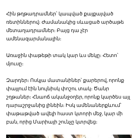
Հին թղթադրամներ՝ կապված քայքայված
ռետիններով։ Ժամանակից սևացած արծաթե
մետաղադրամներ։ Բայց դա չէր
ամենազարմանալին։
Առաջին փաթեթի տակ կար ևս մեկը։ Հետո՝
մյուսը։
Զարդեր։ Ոսկյա մատանիներ՝ քարերով, որոնք
փայլում էին նույնիսկ փոշու տակ։ Ծանր
շղթաներ։ Հնաոճ ականջօղեր, որոնք կարծես այլ
դարաշրջանից լինեին։ Իսկ ամենաներքևում՝
փաթաթված ավելի հաստ կտորի մեջ, կար մի
բան, որից Մարիայի շունչը կտրվեց։