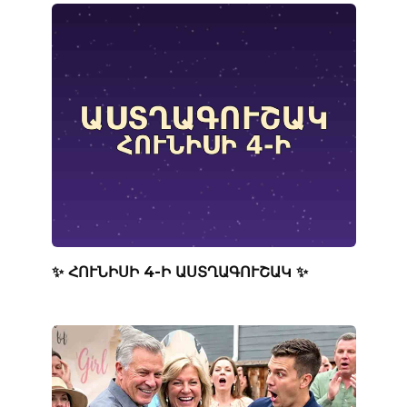
✨ ՀՈՒՆԻՍԻ 4-Ի ԱՍՏՂԱԳՈՒՇԱԿ ✨