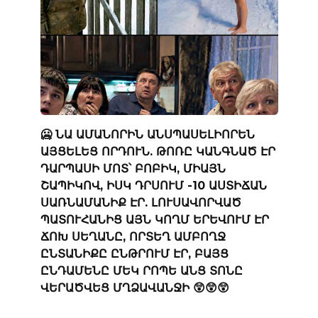
🥶 ՆԱ ԱՄԱՆՈՐԻՆ ԱՆՍՊԱՍԵԼԻՈՐԵՆ
ԱՅՑԵԼԵՑ ՈՐԴՈՒՆ. ԹՈՌԸ ԿԱՆԳՆԱԾ ԷՐ
ԴԱՐՊԱՍԻ ՄՈՏ՝ ԲՈԲԻԿ, ՄԻԱՅՆ
ՇԱՊԻԿՈՎ, ԻՍԿ ԴՐՍՈՒՄ -10 ԱՍՏԻՃԱՆ
ՍԱՌՆԱՄԱՆԻՔ ԷՐ. ԼՈՒՍԱՎՈՐՎԱԾ
ՊԱՏՈՒՀԱՆԻՑ ԱՅՆ ԿՈՂՄ ԵՐԵՎՈՒՄ ԷՐ
ՃՈԽ ՍԵՂԱՆԸ, ՈՐՏԵՂ ԱՄԲՈՂՋ
ԸՆՏԱՆԻՔԸ ԸՆԹՐՈՒՄ ԷՐ, ԲԱՅՑ
ԸՆԴԱՄԵՆԸ ՄԵԿ ՐՈՊԵ ԱՆՑ ՏՈՆԸ
ՎԵՐԱԾՎԵՑ ՄՂՁԱՎԱՆՋԻ 😲😲😲