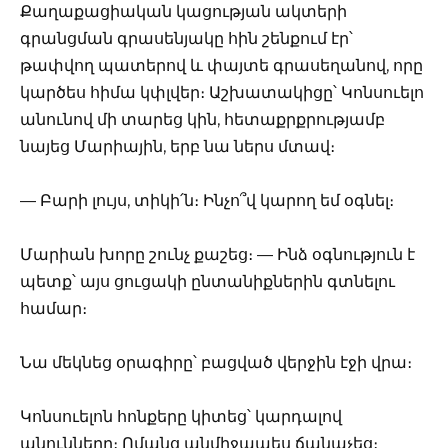
Քաղաքացիական կացության ակտերի
գրանցման գրասենյակը հին շենքում էր՝
թափվող պատերով և փայտե գրասեղանով, որը
կարծես հիմա կփլվեր։ Աշխատակիցը՝ Կոնսուելո
անունով մի տարեց կին, հետաքրքրությամբ
նայեց Մարիային, երբ նա ներս մտավ։
— Բարի լույս, տիկի՛ն։ Ինչո՞վ կարող եմ օգնել։
Մարիան խորը շունչ քաշեց։ — Ինձ օգնություն է
պետք՝ այս ցուցակի ընտանիքներին գտնելու
համար։
Նա մեկնեց օրագիրը՝ բացված վերջին էջի վրա։
Կոնսուելոն հոնքերը կիտեց՝ կարդալով
անունները։ Ոմանց անմիջապես ճանաչեց։