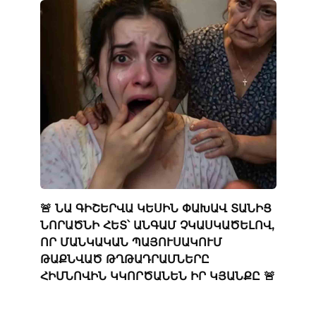
🚨 ՆԱ ԳԻՇԵՐՎԱ ԿԵՍԻՆ ՓԱԽԱՎ ՏԱՆԻՑ
ՆՈՐԱԾՆԻ ՀԵՏ՝ ԱՆԳԱՄ ՉԿԱՍԿԱԾԵԼՈՎ,
ՈՐ ՄԱՆԿԱԿԱՆ ՊԱՅՈՒՍԱԿՈՒՄ
ԹԱՔՆՎԱԾ ԹՂԹԱԴՐԱՄՆԵՐԸ
ՀԻՄՆՈՎԻՆ ԿԿՈՐԾԱՆԵՆ ԻՐ ԿՅԱՆՔԸ 🚨