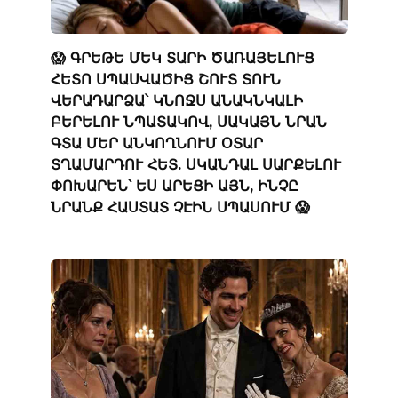
😱 ԳՐԵԹԵ ՄԵԿ ՏԱՐԻ ԾԱՌԱՅԵԼՈՒՑ
ՀԵՏՈ ՍՊԱՍՎԱԾԻՑ ՇՈՒՏ ՏՈՒՆ
ՎԵՐԱԴԱՐՁԱ՝ ԿՆՈՋՍ ԱՆԱԿՆԿԱԼԻ
ԲԵՐԵԼՈՒ ՆՊԱՏԱԿՈՎ, ՍԱԿԱՅՆ ՆՐԱՆ
ԳՏԱ ՄԵՐ ԱՆԿՈՂՆՈՒՄ ՕՏԱՐ
ՏՂԱՄԱՐԴՈՒ ՀԵՏ. ՍԿԱՆԴԱԼ ՍԱՐՔԵԼՈՒ
ՓՈԽԱՐԵՆ՝ ԵՍ ԱՐԵՑԻ ԱՅՆ, ԻՆՉԸ
ՆՐԱՆՔ ՀԱՍՏԱՏ ՉԷԻՆ ՍՊԱՍՈՒՄ 😱