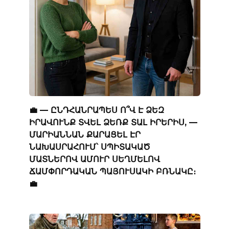
💼 — ԸՆԴՀԱՆՐԱՊԵՍ Ո՞Վ Է ՁԵԶ
ԻՐԱՎՈՒՆՔ ՏՎԵԼ ՁԵՌՔ ՏԱԼ ԻՐԵՐԻՍ, —
ՄԱՐԻԱՆՆԱՆ ՔԱՐԱՑԵԼ ԷՐ
ՆԱԽԱՍՐԱՀՈՒՄ՝ ՍՊԻՏԱԿԱԾ
ՄԱՏՆԵՐՈՎ ԱՄՈՒՐ ՍԵՂՄԵԼՈՎ
ՃԱՄՓՈՐԴԱԿԱՆ ՊԱՅՈՒՍԱԿԻ ԲՌՆԱԿԸ։
💼