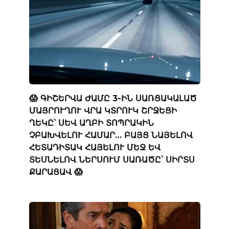
😱 ԳԻՇԵՐՎԱ ԺԱՄԸ 3-ԻՆ ՍԱՌՑԱԿԱԼԱԾ
ՄԱՅՐՈՒՂՈՒ ՎՐԱ ԿՏՐՈՒԿ ՇՐՋԵՑԻ
ՂԵԿԸ՝ ՍԵՎ ԱՂԲԻ ՏՈՊՐԱԿԻՆ
ՉԲԱԽՎԵԼՈՒ ՀԱՄԱՐ… ԲԱՅՑ ՆԱՅԵԼՈՎ
ՀԵՏԱԴԻՏԱԿ ՀԱՅԵԼՈՒ ՄԵՋ ԵՎ
ՏԵՍՆԵԼՈՎ ՆԵՐՍՈՒՄ ՍԱՌԱԾԸ՝ ՍԻՐՏՍ
ՔԱՐԱՑԱՎ 😱