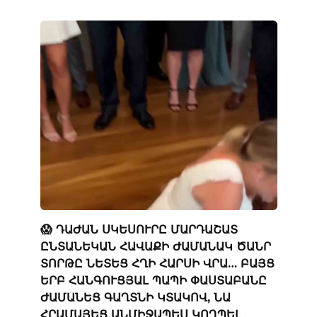
😱 ԴԱԺԱՆ ՍԿԵՍՈՒՐԸ ՄԱՐԴԱՇԱՏ
ԸՆՏԱՆԵԿԱՆ ՀԱՎԱՔԻ ԺԱՄԱՆԱԿ ԾԱՆՐ
ՏՈՐԹԸ ՆԵՏԵՑ ՀՂԻ ՀԱՐՍԻ ՎՐԱ… ԲԱՅՑ
ԵՐԲ ՀԱՆԳՈՒՑՅԱԼ ՊԱՊԻ ՓԱՍՏԱԲԱՆԸ
ԺԱՄԱՆԵՑ ԳԱՂՏՆԻ ԿՏԱԿՈՎ, ՆԱ
ՀՐԱՄԱՅԵՑ ԱՆՄԻՋԱՊԵՍ ԿՈՂՊԵԼ