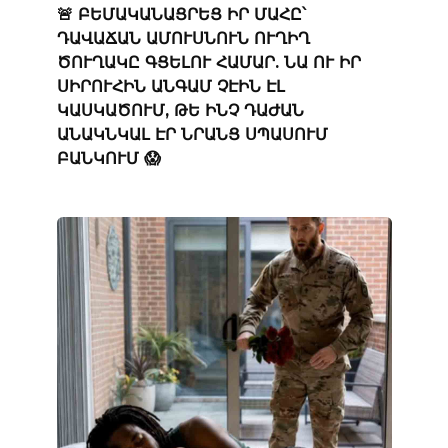
🚨 ԲԵՄԱԿԱՆԱՑՐԵՑ ԻՐ ՄԱՀԸ՝
ԴԱՎԱՃԱՆ ԱՄՈՒՍՆՈՒՆ ՈՒՂԻՂ
ԾՈՒՂԱԿԸ ԳՑԵԼՈՒ ՀԱՄԱՐ. ՆԱ ՈՒ ԻՐ
ՍԻՐՈՒՀԻՆ ԱՆԳԱՄ ՉԷԻՆ ԷԼ
ԿԱՍԿԱԾՈՒՄ, ԹԵ ԻՆՉ ԴԱԺԱՆ
ԱՆԱԿՆԿԱԼ ԷՐ ՆՐԱՆՑ ՍՊԱՍՈՒՄ
ԲԱՆԿՈՒՄ 😱