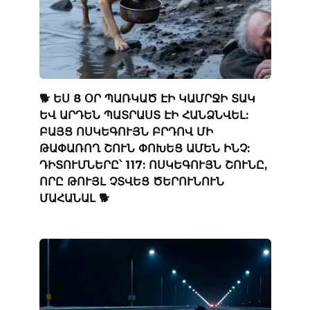
🐕 ԵՍ 8 ՕՐ ՊԱՌԿԱԾ ԷԻ ԿԱՄՐՋԻ ՏԱԿ
ԵՎ ԱՐԴԵՆ ՊԱՏՐԱՍՏ ԷԻ ՀԱՆՁՆՎԵԼ:
ԲԱՅՑ ՈՍԿԵԳՈՒՅՆ ԲՐԴՈՎ ՄԻ
ԹԱՓԱՌՈՂ ՇՈՒՆ ՓՈԽԵՑ ԱՄԵՆ ԻՆՉ:
ԴԻՏՈՒՄՆԵՐԸ՝ 117: ՈՍԿԵԳՈՒՅՆ ՇՈՒՆԸ,
ՈՐԸ ԹՈՒՅԼ ՉՏՎԵՑ ԾԵՐՈՒՆՈՒՆ
ՄԱՀԱՆԱԼ 🐕