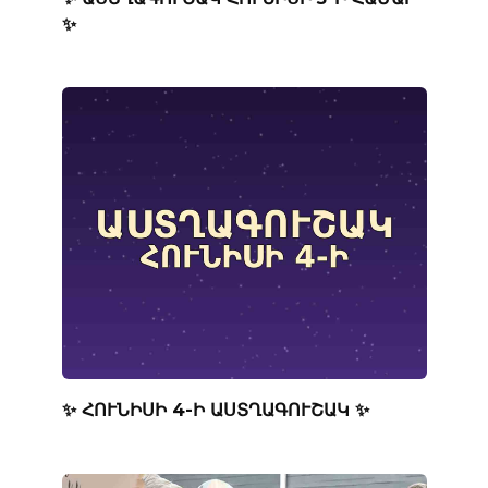
✨
✨ ՀՈՒՆԻՍԻ 4-Ի ԱՍՏՂԱԳՈՒՇԱԿ ✨