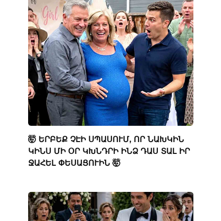
🤯 ԵՐԲԵՔ ՉԷԻ ՍՊԱՍՈՒՄ, ՈՐ ՆԱԽԿԻՆ
ԿԻՆՍ ՄԻ ՕՐ ԿԽՆԴՐԻ ԻՆՁ ԴԱՍ ՏԱԼ ԻՐ
ՋԱՀԵԼ ՓԵՍԱՑՈՒԻՆ 🤯