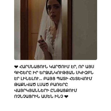
💔 ՀԱՐՍՆԱՑՈՒՆ ԿԱՐԾՈՒՄ ԷՐ, ՈՐ ԱՅՍ
ԳԻՇԵՐԸ ԻՐ ԵՐՋԱՆԿՈՒԹՅԱՆ ՍԿԻԶԲՆ
ԷՐ ԼԻՆԵԼՈՒ… ԲԱՅՑ ՊԱՏԻ ՀԵՏԵՎՈՒՄ
ԹԱՔՆՎԱԾ ԼՍԱԾ ԲԱՌԵՐԸ
ՎԱՅՐԿՅԱՆՆԵՐԻ ԸՆԹԱՑՔՈՒՄ
ՈՉՆՉԱՑՐԻՆ ԱՄԵՆ ԻՆՉ 💔