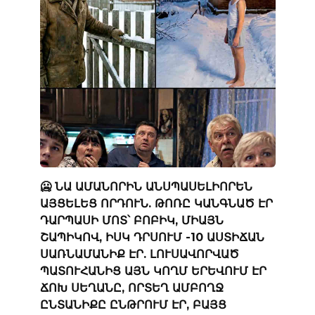
🥶 ՆԱ ԱՄԱՆՈՐԻՆ ԱՆՍՊԱՍԵԼԻՈՐԵՆ
ԱՅՑԵԼԵՑ ՈՐԴՈՒՆ. ԹՈՌԸ ԿԱՆԳՆԱԾ ԷՐ
ԴԱՐՊԱՍԻ ՄՈՏ՝ ԲՈԲԻԿ, ՄԻԱՅՆ
ՇԱՊԻԿՈՎ, ԻՍԿ ԴՐՍՈՒՄ -10 ԱՍՏԻՃԱՆ
ՍԱՌՆԱՄԱՆԻՔ ԷՐ. ԼՈՒՍԱՎՈՐՎԱԾ
ՊԱՏՈՒՀԱՆԻՑ ԱՅՆ ԿՈՂՄ ԵՐԵՎՈՒՄ ԷՐ
ՃՈԽ ՍԵՂԱՆԸ, ՈՐՏԵՂ ԱՄԲՈՂՋ
ԸՆՏԱՆԻՔԸ ԸՆԹՐՈՒՄ ԷՐ, ԲԱՅՑ