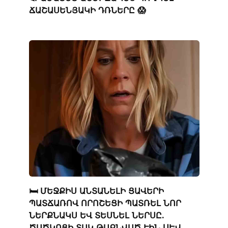
ՃԱՇԱՍԵՆՅԱԿԻ ԴՌՆԵՐԸ 😱
🛏️ ՄԵՋՔԻՍ ԱՆՏԱՆԵԼԻ ՑԱՎԵՐԻ
ՊԱՏՃԱՌՈՎ ՈՐՈՇԵՑԻ ՊԱՏՌԵԼ ՆՈՐ
ՆԵՐՔՆԱԿՍ ԵՎ ՏԵՍՆԵԼ ՆԵՐՍԸ.
ԾԱԾԿՈՑԻ ՏԱԿ ԹԱՔՆՎԱԾ ԷԻՆ ՍԵՎ