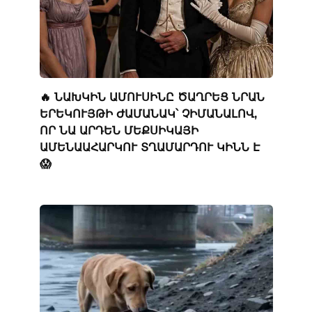
🔥 ՆԱԽԿԻՆ ԱՄՈՒՍԻՆԸ ԾԱՂՐԵՑ ՆՐԱՆ
ԵՐԵԿՈՒՅԹԻ ԺԱՄԱՆԱԿ՝ ՉԻՄԱՆԱԼՈՎ,
ՈՐ ՆԱ ԱՐԴԵՆ ՄԵՔՍԻԿԱՅԻ
ԱՄԵՆԱԱՀԱՐԿՈՒ ՏՂԱՄԱՐԴՈՒ ԿԻՆՆ Է
😱