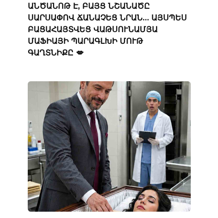
ԱՆԾԱՆՈԹ Է, ԲԱՅՑ ՆՇԱՆԱԾԸ
ՍԱՐՍԱՓՈՎ ՃԱՆԱՉԵՑ ՆՐԱՆ… ԱՅՍՊԵՍ
ԲԱՑԱՀԱՅՏՎԵՑ ՎԱԹՍՈՒՆԱՄՅԱ
ՄԱՖԻԱՅԻ ՊԱՐԱԳԼԽԻ ՄՈՒԹ
ԳԱՂՏՆԻՔԸ 💋