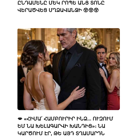
ԸՆԴԱՄԵՆԸ ՄԵԿ ՐՈՊԵ ԱՆՑ ՏՈՆԸ
ՎԵՐԱԾՎԵՑ ՄՂՁԱՎԱՆՋԻ 😲😲😲
💋 «ՀԻՄԱ՛ ՀԱՄԲՈՒՐԻՐ ԻՆՁ… ՈՒԶՈՒՄ
ԵՄ ՆԱ ԽԵԼԱԳԱՐՎԻ ԽԱՆԴԻՑ»։ ՆԱ
ԿԱՐԾՈՒՄ ԷՐ, ԹԵ ԱՅԴ ՏՂԱՄԱՐԴՆ