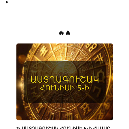
🔥🔥
✨ ԱՍՏՂԱԳՈՒՇԱԿ ՀՈՒՆԻՍԻ 5-Ի ՀԱՄԱՐ