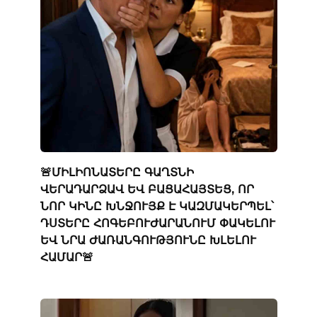
🚨ՄԻԼԻՈՆԱՏԵՐԸ ԳԱՂՏՆԻ
ՎԵՐԱԴԱՐՁԱՎ ԵՎ ԲԱՑԱՀԱՅՏԵՑ, ՈՐ
ՆՈՐ ԿԻՆԸ ԽՆՋՈՒՅՔ Է ԿԱԶՄԱԿԵՐՊԵԼ՝
ԴՍՏԵՐԸ ՀՈԳԵԲՈՒԺԱՐԱՆՈՒՄ ՓԱԿԵԼՈՒ
ԵՎ ՆՐԱ ԺԱՌԱՆԳՈՒԹՅՈՒՆԸ ԽԼԵԼՈՒ
ՀԱՄԱՐ🚨