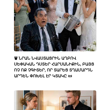
🗑️ ՆՐԱՆ ՆՎԱՍՏԱՑՐԻՆ ԱՂԲՈՎ
ՍԵՓԱԿԱՆ ԴՍՏԵՐ ՀԱՐՍԱՆԻՔԻՆ, ԲԱՅՑ
ՈՉ ՈՔ ՉԳԻՏԵՐ, ՈՐ ՏԱՐԵՑ ՏՂԱՄԱՐԴՆ
ԱՐԴԵՆ ՓՈԽԵԼ ԷՐ ԿՏԱԿԸ 📜