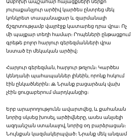
Ամբոխի ապշահար հայացքների ներքո
յուրաքանչյուր արծիվ կարծես ընտրեց մեկ
կոնկրետ տապանաքար և զարմանալի
ճշգրտությամբ վայրէջք կատարեց դրա վրա։ Ոչ
մի պայքար տեղի համար։ Րոպեների ընթացքում
գրեթե բոլոր հարյուր գերեզմանների վրա
նստած էր մեկական արծիվ։
Հարյուր գերեզման, հարյուր թռչուն։ Կարծես
կենդանի պահապաններ լինեին, որոնք հսկում
էին ընկածներին։ 🙏 Նրանք բացարձակ վախ
չէին ցուցաբերում մարդկանցից։
Երբ արարողությունն ավարտվեց, և քահանան
նորից սկսեց խոսել, արծիվները, ասես անլսելի
ազդանշան ստանալով, նորից օդ բարձրացան։
Նույնքան կազմակերպված։ Նրանք մեկ անգամ