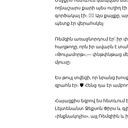
Մեջքիս հետևում կապված ձեռն
ողնաշարս քարի պես ուղիղ է
գործակալ էի։ 🕵️‍♀️ Այս քայլ
պետք էր վերահսկել։
Ռեմզին առաջնորդում էր՝ իր 
հաղթողը, որն իր ավարն է տանո
«Թուլամորթ»,— փնթփնթաց մեկը
մյուսը։
Ես թույլ տվեցի, որ նրանց խ
զրահն էր։ 🛡️ Հենց դա էր ամբ
Հայացքիս եզրով ես հետևում է
Լեյտենանտ Ջեքսոն Փիրս և գլխ
«ինքնակոչիս», այլ Ռեմզիին և