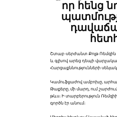
որ հենց ն
պատմութ
դավաճա
հետհ
Շտաբ-սերժանտ Քոլթ Ռեմզին
և գլխով արեց դեպի վարչական
Հարցաքննությունների սենյակ 
Կամուֆլյաժով ամբոխը, արհ
Թաքերը, մի մարդ, ում շարժու
թևս։ Ի տարբերություն Ռեմզի
գործն էր անում։