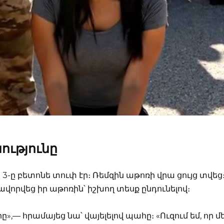
ությունը
3-ը բետոնե տուփ էր։ Ռեմզին աթոռի վրա ցույց տվեց
ղավորվեց իր աթոռին՝ իշխող տեսք ընդունելով։
— հրամայեց նա՝ վայելելով պահը։ «Ուզում եմ, որ մ