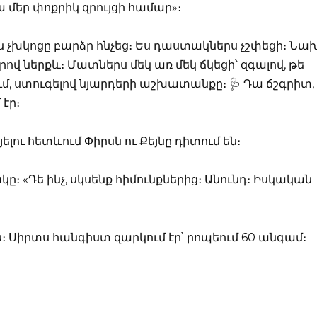
 մեր փոքրիկ զրույցի համար»։
խկոցը բարձր հնչեց։ Ես դաստակներս չշփեցի։ Նախ
ով ներքև։ Մատներս մեկ առ մեկ ճկեցի՝ զգալով, թե
ւմ, ստուգելով նյարդերի աշխատանքը։ 🩺 Դա ճշգրիտ,
էր։
ելու հետևում Փիրսն ու Քեյնը դիտում են։
։ «Դե ինչ, սկսենք հիմունքներից։ Անունդ։ Իսկական
 Սիրտս հանգիստ զարկում էր՝ րոպեում 60 անգամ։