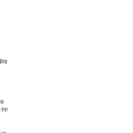
վեց
եց
 իր