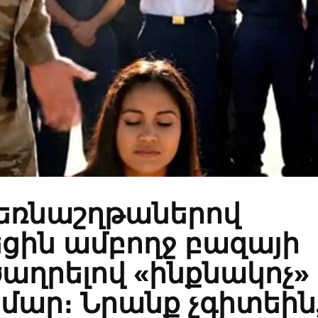
ձեռնաշղթաներով
ցին ամբողջ բազայի
ծաղրելով «ինքնակոչ»
ամար։ Նրանք չգիտեին