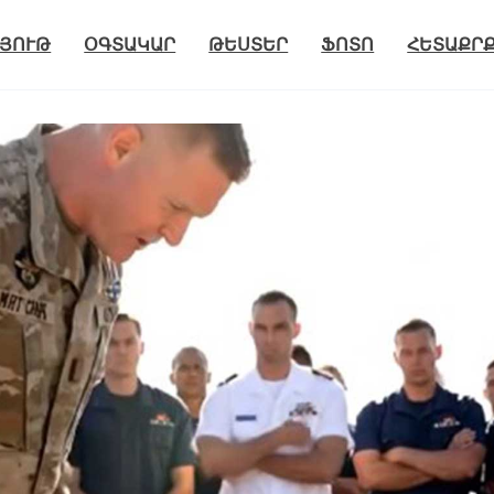
ՅՈՒԹ
ՕԳՏԱԿԱՐ
ԹԵՍՏԵՐ
ՖՈՏՈ
ՀԵՏԱՔՐ