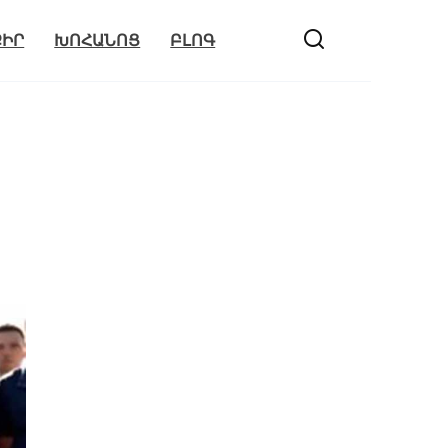
ՔԻՐ
ԽՈՀԱՆՈՑ
ԲԼՈԳ