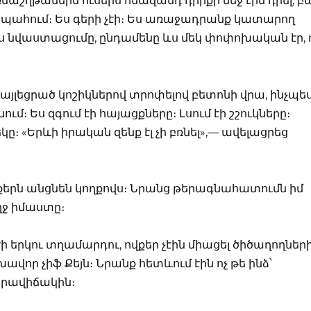
աշղթաներն ուսերս հնազանդ դիրքի մեջ էին դրել, բ
ի պահում։ Ես գերի չէի։ Ես առաջադրանք կատարող
քը, այս նվաստացումը, ընդամենը ևս մեկ փոփոխական էր, 
փայլեցրած կոշիկներով տրոփելով բետոնի վրա, ինչպե
ւմ։ Ես զգում էի հայացքները։ Լսում էի շշուկները։
։ «Երևի իրական զենք էլ չի բռնել»,— ավելացրեց
ոսքերն անցնեն կողքովս։ Նրանց թերագնահատումն իմ
ողջ իմաստը։
ի երկու տղամարդու, ովքեր չէին միացել ծիծաղողների
ավոր չիֆ Քեյն։ Նրանք հետևում էին ոչ թե ինձ՝
 իրավիճակին։