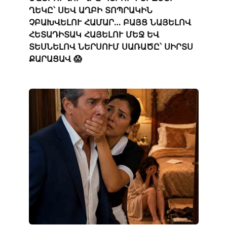
ՂԵԿԸ՝ ՍԵՎ ԱՂԲԻ ՏՈՊՐԱԿԻՆ
ՉԲԱԽՎԵԼՈՒ ՀԱՄԱՐ… ԲԱՅՑ ՆԱՅԵԼՈՎ
ՀԵՏԱԴԻՏԱԿ ՀԱՅԵԼՈՒ ՄԵՋ ԵՎ
ՏԵՍՆԵԼՈՎ ՆԵՐՍՈՒՄ ՍԱՌԱԾԸ՝ ՍԻՐՏՍ
ՔԱՐԱՑԱՎ 😱