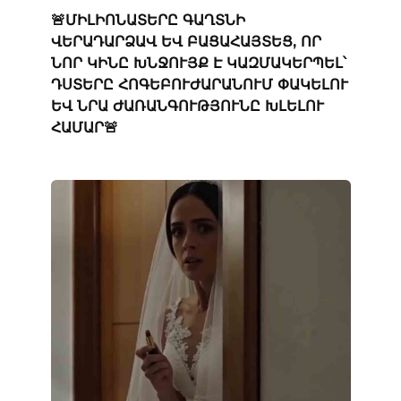
🚨ՄԻԼԻՈՆԱՏԵՐԸ ԳԱՂՏՆԻ
ՎԵՐԱԴԱՐՁԱՎ ԵՎ ԲԱՑԱՀԱՅՏԵՑ, ՈՐ
ՆՈՐ ԿԻՆԸ ԽՆՋՈՒՅՔ Է ԿԱԶՄԱԿԵՐՊԵԼ՝
ԴՍՏԵՐԸ ՀՈԳԵԲՈՒԺԱՐԱՆՈՒՄ ՓԱԿԵԼՈՒ
ԵՎ ՆՐԱ ԺԱՌԱՆԳՈՒԹՅՈՒՆԸ ԽԼԵԼՈՒ
ՀԱՄԱՐ🚨