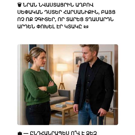
🗑️ ՆՐԱՆ ՆՎԱՍՏԱՑՐԻՆ ԱՂԲՈՎ
ՍԵՓԱԿԱՆ ԴՍՏԵՐ ՀԱՐՍԱՆԻՔԻՆ, ԲԱՅՑ
ՈՉ ՈՔ ՉԳԻՏԵՐ, ՈՐ ՏԱՐԵՑ ՏՂԱՄԱՐԴՆ
ԱՐԴԵՆ ՓՈԽԵԼ ԷՐ ԿՏԱԿԸ 📜
💼 — ԸՆԴՀԱՆՐԱՊԵՍ Ո՞Վ Է ՁԵԶ