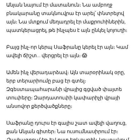
Անյան նայում էր մատանուն։ Նա ամբողջ
բնակարանը տակնուվրա էր արել՝ փնտրելով
այն։ Նա մտքում մեղադրել էր մաքրուհիներին,
պատկերացրել, թե ինչպես է այն ընկել կոյուղի։
Բայց ինչ-որ կերպ Սաֆրանը կերել էր այն։ Կամ
ավելի ճիշտ… վերցրել էր այն։ 😱
Ամեն ինչ վերադարձավ։ Այն տարօրինակ օրը,
երբ տերարիումը բաց էր գտել։
Զգեստապահարանի վրայից գցված փայտե
տուփերը։ Զարդատուփի կափարիչի վրայի
անսովոր քերծվածքները։
Սաֆրանը դուրս էր գալիս շատ ավելի վաղուց,
քան Անյան գիտեր։ Նա ուսումնասիրում էր։
Չափագրում էր
։ Եվ ըստ երևույթին, կուտակում