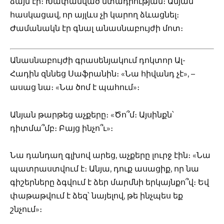
ձայն էր։ Խափանված մտադրության։ Անյան
հասկացավ, որ այլևս չի կարող ձևացնել։
Ժամանակն էր գնալ անասնաբույժի մոտ։
Անասնաբույժի գրասենյակում դոկտոր Ալ-
Հադին զննեց Սաֆրանին։ «Նա հիվանդ չէ», –
ասաց նա։ «Նա ծոմ է պահում»։
Անյան թարթեց աչքերը։ «Ծո՞մ։ Այսինքն՝
դիտմա՞մբ։ Բայց ինչո՞ւ»։
Նա դանդաղ գլխով արեց, աչքերը լուրջ էին։ «Նա
պատրաստվում է։ Անյա, դուք ասացիք, որ նա
գիշերները ձգվում է ձեր մարմնի երկայնքո՞վ։ Եվ
փաթաթվում է ձեզ՝ նայելով, թե ինչպես եք
շնչում»։