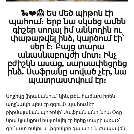
🐍❤️😱 Ես մեծ պիթոն էի
պահում։ Երբ նա սկսեց ամեն
գիշեր սողալ իմ անկողին ու
փաթաթվել ինձ, կարծում էի՝
սեր է։ Բայց տարա
անասնաբույժի մոտ։ Ինչ
բժիշկն ասաց, սարսափեցրեց
ինձ. Սաֆրանը սոված չէր, նա
պատրաստվում էր։
Աղջիկը (իրականում՝ կին, թեև հաճախ իրեն
աղջնակի պես էր զգում) պահում էր
բիրմայական պիթոնի՝ Սաֆրան անունով։ Օձը
նրա կյանքում հայտնվել էր երեք տարի առաջ՝
գունատ ոսկու և փղոսկրի գալարուն ժապավեն,