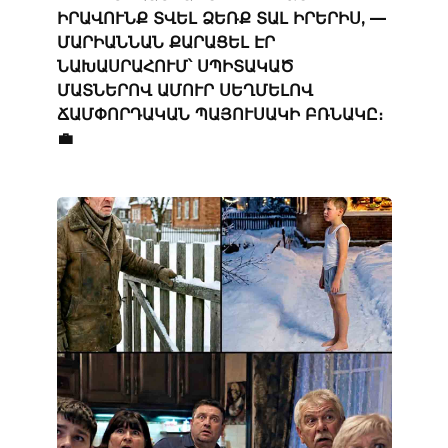
ԻՐԱՎՈՒՆՔ ՏՎԵԼ ՁԵՌՔ ՏԱԼ ԻՐԵՐԻՍ, —
ՄԱՐԻԱՆՆԱՆ ՔԱՐԱՑԵԼ ԷՐ
ՆԱԽԱՍՐԱՀՈՒՄ՝ ՍՊԻՏԱԿԱԾ
ՄԱՏՆԵՐՈՎ ԱՄՈՒՐ ՍԵՂՄԵԼՈՎ
ՃԱՄՓՈՐԴԱԿԱՆ ՊԱՅՈՒՍԱԿԻ ԲՌՆԱԿԸ։
💼