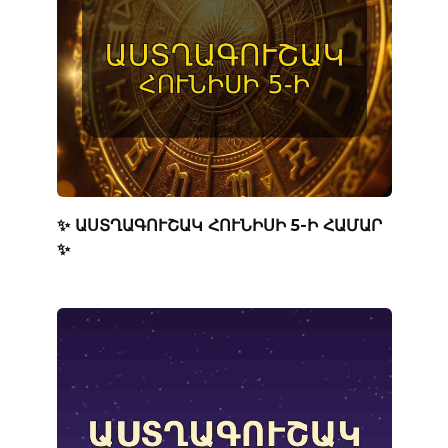
✨ ԱՍՏՂԱԳՈՒՇԱԿ ՀՈՒՆԻՍԻ 5-Ի ՀԱՄԱՐ
✨