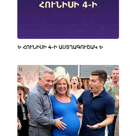
✨ ՀՈՒՆԻՍԻ 4-Ի ԱՍՏՂԱԳՈՒՇԱԿ ✨