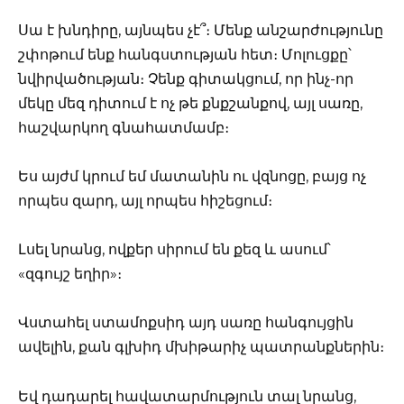
Սա է խնդիրը, այնպես չէ՞։ Մենք անշարժությունը
շփոթում ենք հանգստության հետ։ Մոլուցքը՝
նվիրվածության։ Չենք գիտակցում, որ ինչ-որ
մեկը մեզ դիտում է ոչ թե քնքշանքով, այլ սառը,
հաշվարկող գնահատմամբ։
Ես այժմ կրում եմ մատանին ու վզնոցը, բայց ոչ
որպես զարդ, այլ որպես հիշեցում։
Լսել նրանց, ովքեր սիրում են քեզ և ասում՝
«զգույշ եղիր»։
Վստահել ստամոքսիդ այդ սառը հանգույցին
ավելին, քան գլխիդ մխիթարիչ պատրանքներին։
Եվ դադարել հավատարմություն տալ նրանց,