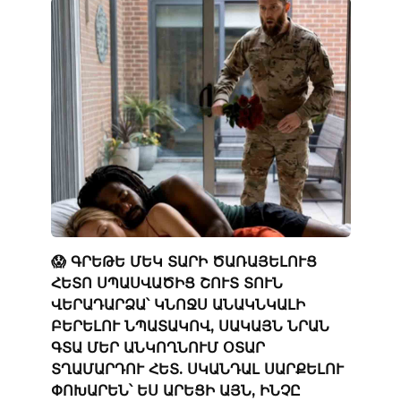
😱 ԳՐԵԹԵ ՄԵԿ ՏԱՐԻ ԾԱՌԱՅԵԼՈՒՑ
ՀԵՏՈ ՍՊԱՍՎԱԾԻՑ ՇՈՒՏ ՏՈՒՆ
ՎԵՐԱԴԱՐՁԱ՝ ԿՆՈՋՍ ԱՆԱԿՆԿԱԼԻ
ԲԵՐԵԼՈՒ ՆՊԱՏԱԿՈՎ, ՍԱԿԱՅՆ ՆՐԱՆ
ԳՏԱ ՄԵՐ ԱՆԿՈՂՆՈՒՄ ՕՏԱՐ
ՏՂԱՄԱՐԴՈՒ ՀԵՏ. ՍԿԱՆԴԱԼ ՍԱՐՔԵԼՈՒ
ՓՈԽԱՐԵՆ՝ ԵՍ ԱՐԵՑԻ ԱՅՆ, ԻՆՉԸ