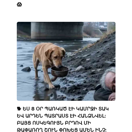
😱
🐕 ԵՍ 8 ՕՐ ՊԱՌԿԱԾ ԷԻ ԿԱՄՐՋԻ ՏԱԿ
ԵՎ ԱՐԴԵՆ ՊԱՏՐԱՍՏ ԷԻ ՀԱՆՁՆՎԵԼ:
ԲԱՅՑ ՈՍԿԵԳՈՒՅՆ ԲՐԴՈՎ ՄԻ
ԹԱՓԱՌՈՂ ՇՈՒՆ ՓՈԽԵՑ ԱՄԵՆ ԻՆՉ: