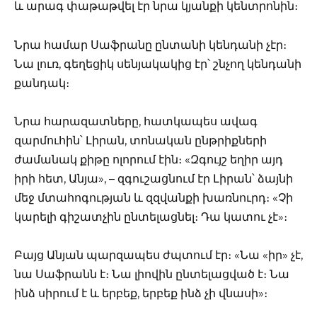
և արագ փաթաթվել էր նրա կյանքի կենտրոնին։
Նրա համար Սաֆրանը ընտանի կենդանի չէր։
Նա լուռ, գեղեցիկ սենյակակից էր՝ շնչող կենդանի
քանդակ։
Նրա հարազատները, հատկապես ավագ
զարմուհին՝ Լիրան, տոնական ընթրիքների
ժամանակ քիթը ոլորում էին։ «Զգույշ եղիր այդ
իրի հետ, Անյա», – զգուշացնում էր Լիրան՝ ձայնի
մեջ մտահոգության և զզվանքի խառնուրդ։ «Չի
կարելի գիշատչին ընտելացնել։ Դա կատու չէ»։
Բայց Անյան պարզապես ժպտում էր։ «Նա «իր» չէ,
նա Սաֆրանն է։ Նա լիովին ընտելացված է։ Նա
ինձ սիրում է և երբեք, երբեք ինձ չի վնասի»։