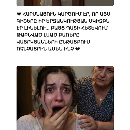
💔 ՀԱՐՍՆԱՑՈՒՆ ԿԱՐԾՈՒՄ ԷՐ, ՈՐ ԱՅՍ
ԳԻՇԵՐԸ ԻՐ ԵՐՋԱՆԿՈՒԹՅԱՆ ՍԿԻԶԲՆ
ԷՐ ԼԻՆԵԼՈՒ… ԲԱՅՑ ՊԱՏԻ ՀԵՏԵՎՈՒՄ
ԹԱՔՆՎԱԾ ԼՍԱԾ ԲԱՌԵՐԸ
ՎԱՅՐԿՅԱՆՆԵՐԻ ԸՆԹԱՑՔՈՒՄ
ՈՉՆՉԱՑՐԻՆ ԱՄԵՆ ԻՆՉ 💔