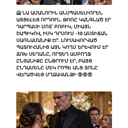
🥶 ՆԱ ԱՄԱՆՈՐԻՆ ԱՆՍՊԱՍԵԼԻՈՐԵՆ
ԱՅՑԵԼԵՑ ՈՐԴՈՒՆ. ԹՈՌԸ ԿԱՆԳՆԱԾ ԷՐ
ԴԱՐՊԱՍԻ ՄՈՏ՝ ԲՈԲԻԿ, ՄԻԱՅՆ
ՇԱՊԻԿՈՎ, ԻՍԿ ԴՐՍՈՒՄ -10 ԱՍՏԻՃԱՆ
ՍԱՌՆԱՄԱՆԻՔ ԷՐ. ԼՈՒՍԱՎՈՐՎԱԾ
ՊԱՏՈՒՀԱՆԻՑ ԱՅՆ ԿՈՂՄ ԵՐԵՎՈՒՄ ԷՐ
ՃՈԽ ՍԵՂԱՆԸ, ՈՐՏԵՂ ԱՄԲՈՂՋ
ԸՆՏԱՆԻՔԸ ԸՆԹՐՈՒՄ ԷՐ, ԲԱՅՑ
ԸՆԴԱՄԵՆԸ ՄԵԿ ՐՈՊԵ ԱՆՑ ՏՈՆԸ
ՎԵՐԱԾՎԵՑ ՄՂՁԱՎԱՆՋԻ 😲😲😲