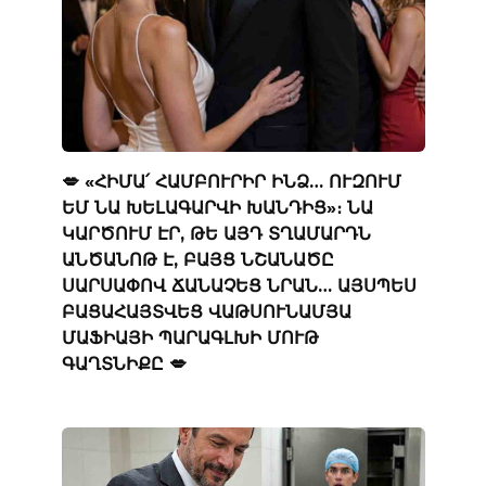
💋 «ՀԻՄԱ՛ ՀԱՄԲՈՒՐԻՐ ԻՆՁ… ՈՒԶՈՒՄ
ԵՄ ՆԱ ԽԵԼԱԳԱՐՎԻ ԽԱՆԴԻՑ»։ ՆԱ
ԿԱՐԾՈՒՄ ԷՐ, ԹԵ ԱՅԴ ՏՂԱՄԱՐԴՆ
ԱՆԾԱՆՈԹ Է, ԲԱՅՑ ՆՇԱՆԱԾԸ
ՍԱՐՍԱՓՈՎ ՃԱՆԱՉԵՑ ՆՐԱՆ… ԱՅՍՊԵՍ
ԲԱՑԱՀԱՅՏՎԵՑ ՎԱԹՍՈՒՆԱՄՅԱ
ՄԱՖԻԱՅԻ ՊԱՐԱԳԼԽԻ ՄՈՒԹ
ԳԱՂՏՆԻՔԸ 💋