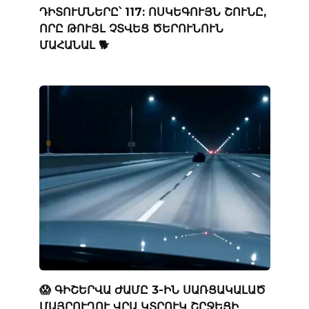
ԴԻՏՈՒՄՆԵՐԸ՝ 117: ՈՍԿԵԳՈՒՅՆ ՇՈՒՆԸ,
ՈՐԸ ԹՈՒՅԼ ՉՏՎԵՑ ԾԵՐՈՒՆՈՒՆ
ՄԱՀԱՆԱԼ 🐕
😱 ԳԻՇԵՐՎԱ ԺԱՄԸ 3-ԻՆ ՍԱՌՑԱԿԱԼԱԾ
ՄԱՅՐՈՒՂՈՒ ՎՐԱ ԿՏՐՈՒԿ ՇՐՋԵՑԻ