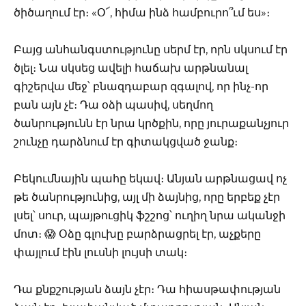
ծիծաղում էր։ «Օ՜, հիմա ինձ համբուրո՞ւմ ես»։
Բայց անհանգստությունը սերմ էր, որն սկսում էր
ծլել։ Նա սկսեց ավելի հաճախ արթնանալ
գիշերվա մեջ՝ բնազդաբար զգալով, որ ինչ-որ
բան այն չէ։ Դա օձի պասիվ, սեղմող
ծանրությունն էր նրա կրծքին, որը յուրաքանչյուր
շունչը դարձնում էր գիտակցված ջանք։
Բեկումնային պահը եկավ։ Անյան արթնացավ ոչ
թե ծանրությունից, այլ մի ձայնից, որը երբեք չէր
լսել՝ սուր, պայթուցիկ ֆշշոց՝ ուղիղ նրա ականջի
մոտ։ 😱 Օձը գլուխը բարձրացրել էր, աչքերը
փայլում էին լուսնի լույսի տակ։
Դա քնքշության ձայն չէր։ Դա հիասթափության