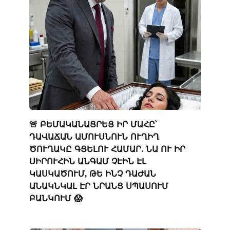
🚨 ԲԵՄԱԿԱՆԱՑՐԵՑ ԻՐ ՄԱՀԸ՝
ԴԱՎԱՃԱՆ ԱՄՈՒՍՆՈՒՆ ՈՒՂԻՂ
ԾՈՒՂԱԿԸ ԳՑԵԼՈՒ ՀԱՄԱՐ. ՆԱ ՈՒ ԻՐ
ՍԻՐՈՒՀԻՆ ԱՆԳԱՄ ՉԷԻՆ ԷԼ
ԿԱՍԿԱԾՈՒՄ, ԹԵ ԻՆՉ ԴԱԺԱՆ
ԱՆԱԿՆԿԱԼ ԷՐ ՆՐԱՆՑ ՍՊԱՍՈՒՄ
ԲԱՆԿՈՒՄ 😱