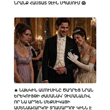
ՆՐԱՆՔ ՀԱՍՏԱՏ ՉԷԻՆ ՍՊԱՍՈՒՄ 😱
🔥 ՆԱԽԿԻՆ ԱՄՈՒՍԻՆԸ ԾԱՂՐԵՑ ՆՐԱՆ
ԵՐԵԿՈՒՅԹԻ ԺԱՄԱՆԱԿ՝ ՉԻՄԱՆԱԼՈՎ,
ՈՐ ՆԱ ԱՐԴԵՆ ՄԵՔՍԻԿԱՅԻ
ԱՄԵՆԱԱՀԱՐԿՈՒ ՏՂԱՄԱՐԴՈՒ ԿԻՆՆ Է