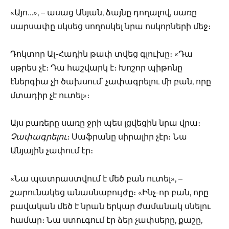
«Այո…», – ասաց Անյան, ձայնը դողալով, սառը
սարսափը սկսեց սողոսկել նրա ոսկորների մեջ։
Դոկտոր Ալ-Հադին թափ տվեց գլուխը։ «Դա
սթրես չէ։ Դա հաշվարկ է։ Խոշոր պիթոնը
էներգիա չի ծախսում՝ չափագրելու մի բան, որը
մտադիր չէ ուտել»։
Այս բառերը սառը ջրի պես լցվեցին նրա վրա։
Չափագրելու
։ Սաֆրանը սիրալիր չէր։ Նա
Անյային չափում էր։
«Նա պատրաստվում է մեծ բան ուտել», –
շարունակեց անասնաբույժը։ «Ինչ-որ բան, որը
բավական մեծ է նրան երկար ժամանակ սնելու
համար։ Նա ստուգում էր ձեր չափսերը, քաշը,