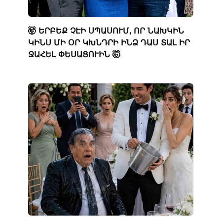
🤯 ԵՐԲԵՔ ՉԷԻ ՍՊԱՍՈՒՄ, ՈՐ ՆԱԽԿԻՆ
ԿԻՆՍ ՄԻ ՕՐ ԿԽՆԴՐԻ ԻՆՁ ԴԱՍ ՏԱԼ ԻՐ
ՋԱՀԵԼ ՓԵՍԱՑՈՒԻՆ 🤯