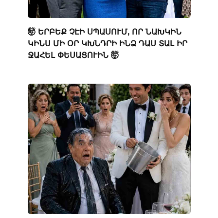
🤯 ԵՐԲԵՔ ՉԷԻ ՍՊԱՍՈՒՄ, ՈՐ ՆԱԽԿԻՆ
ԿԻՆՍ ՄԻ ՕՐ ԿԽՆԴՐԻ ԻՆՁ ԴԱՍ ՏԱԼ ԻՐ
ՋԱՀԵԼ ՓԵՍԱՑՈՒԻՆ 🤯