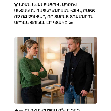
🗑️ ՆՐԱՆ ՆՎԱՍՏԱՑՐԻՆ ԱՂԲՈՎ
ՍԵՓԱԿԱՆ ԴՍՏԵՐ ՀԱՐՍԱՆԻՔԻՆ, ԲԱՅՑ
ՈՉ ՈՔ ՉԳԻՏԵՐ, ՈՐ ՏԱՐԵՑ ՏՂԱՄԱՐԴՆ
ԱՐԴԵՆ ՓՈԽԵԼ ԷՐ ԿՏԱԿԸ 📜
💼 — ԸՆԴՀԱՆՐԱՊԵՍ Ո՞Վ Է ՁԵԶ