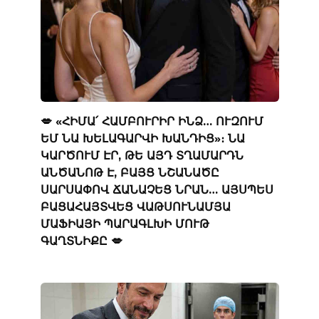
💋 «ՀԻՄԱ՛ ՀԱՄԲՈՒՐԻՐ ԻՆՁ… ՈՒԶՈՒՄ
ԵՄ ՆԱ ԽԵԼԱԳԱՐՎԻ ԽԱՆԴԻՑ»։ ՆԱ
ԿԱՐԾՈՒՄ ԷՐ, ԹԵ ԱՅԴ ՏՂԱՄԱՐԴՆ
ԱՆԾԱՆՈԹ Է, ԲԱՅՑ ՆՇԱՆԱԾԸ
ՍԱՐՍԱՓՈՎ ՃԱՆԱՉԵՑ ՆՐԱՆ… ԱՅՍՊԵՍ
ԲԱՑԱՀԱՅՏՎԵՑ ՎԱԹՍՈՒՆԱՄՅԱ
ՄԱՖԻԱՅԻ ՊԱՐԱԳԼԽԻ ՄՈՒԹ
ԳԱՂՏՆԻՔԸ 💋