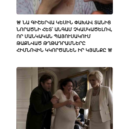
🚨 ՆԱ ԳԻՇԵՐՎԱ ԿԵՍԻՆ ՓԱԽԱՎ ՏԱՆԻՑ
ՆՈՐԱԾՆԻ ՀԵՏ՝ ԱՆԳԱՄ ՉԿԱՍԿԱԾԵԼՈՎ,
ՈՐ ՄԱՆԿԱԿԱՆ ՊԱՅՈՒՍԱԿՈՒՄ
ԹԱՔՆՎԱԾ ԹՂԹԱԴՐԱՄՆԵՐԸ
ՀԻՄՆՈՎԻՆ ԿԿՈՐԾԱՆԵՆ ԻՐ ԿՅԱՆՔԸ 🚨