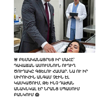
🚨 ԲԵՄԱԿԱՆԱՑՐԵՑ ԻՐ ՄԱՀԸ՝
ԴԱՎԱՃԱՆ ԱՄՈՒՍՆՈՒՆ ՈՒՂԻՂ
ԾՈՒՂԱԿԸ ԳՑԵԼՈՒ ՀԱՄԱՐ. ՆԱ ՈՒ ԻՐ
ՍԻՐՈՒՀԻՆ ԱՆԳԱՄ ՉԷԻՆ ԷԼ
ԿԱՍԿԱԾՈՒՄ, ԹԵ ԻՆՉ ԴԱԺԱՆ
ԱՆԱԿՆԿԱԼ ԷՐ ՆՐԱՆՑ ՍՊԱՍՈՒՄ
ԲԱՆԿՈՒՄ 😱