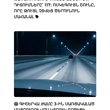
ԴԻՏՈՒՄՆԵՐԸ՝ 117: ՈՍԿԵԳՈՒՅՆ ՇՈՒՆԸ,
ՈՐԸ ԹՈՒՅԼ ՉՏՎԵՑ ԾԵՐՈՒՆՈՒՆ
ՄԱՀԱՆԱԼ 🐕
😱 ԳԻՇԵՐՎԱ ԺԱՄԸ 3-ԻՆ ՍԱՌՑԱԿԱԼԱԾ
ՄԱՅՐՈՒՂՈՒ ՎՐԱ ԿՏՐՈՒԿ ՇՐՋԵՑԻ