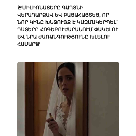
🚨ՄԻԼԻՈՆԱՏԵՐԸ ԳԱՂՏՆԻ
ՎԵՐԱԴԱՐՁԱՎ ԵՎ ԲԱՑԱՀԱՅՏԵՑ, ՈՐ
ՆՈՐ ԿԻՆԸ ԽՆՋՈՒՅՔ Է ԿԱԶՄԱԿԵՐՊԵԼ՝
ԴՍՏԵՐԸ ՀՈԳԵԲՈՒԺԱՐԱՆՈՒՄ ՓԱԿԵԼՈՒ
ԵՎ ՆՐԱ ԺԱՌԱՆԳՈՒԹՅՈՒՆԸ ԽԼԵԼՈՒ
ՀԱՄԱՐ🚨