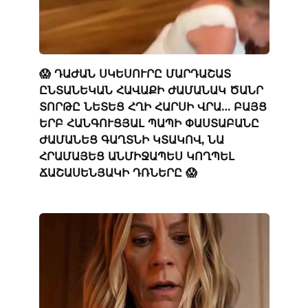
😱 ԴԱԺԱՆ ՍԿԵՍՈՒՐԸ ՄԱՐԴԱՇԱՏ
ԸՆՏԱՆԵԿԱՆ ՀԱՎԱՔԻ ԺԱՄԱՆԱԿ ԾԱՆՐ
ՏՈՐԹԸ ՆԵՏԵՑ ՀՂԻ ՀԱՐՍԻ ՎՐԱ… ԲԱՅՑ
ԵՐԲ ՀԱՆԳՈՒՑՅԱԼ ՊԱՊԻ ՓԱՍՏԱԲԱՆԸ
ԺԱՄԱՆԵՑ ԳԱՂՏՆԻ ԿՏԱԿՈՎ, ՆԱ
ՀՐԱՄԱՅԵՑ ԱՆՄԻՋԱՊԵՍ ԿՈՂՊԵԼ
ՃԱՇԱՍԵՆՅԱԿԻ ԴՌՆԵՐԸ 😱