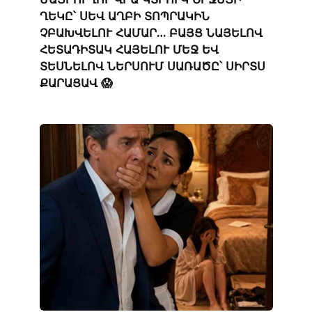
ՂԵԿԸ՝ ՍԵՎ ԱՂԲԻ ՏՈՊՐԱԿԻՆ
ՉԲԱԽՎԵԼՈՒ ՀԱՄԱՐ… ԲԱՅՑ ՆԱՅԵԼՈՎ
ՀԵՏԱԴԻՏԱԿ ՀԱՅԵԼՈՒ ՄԵՋ ԵՎ
ՏԵՍՆԵԼՈՎ ՆԵՐՍՈՒՄ ՍԱՌԱԾԸ՝ ՍԻՐՏՍ
ՔԱՐԱՑԱՎ 😱