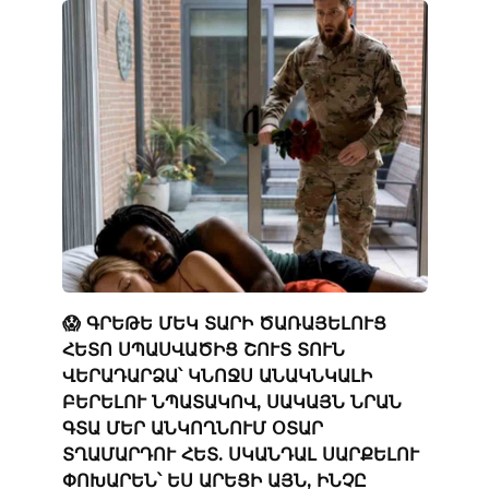
😱 ԳՐԵԹԵ ՄԵԿ ՏԱՐԻ ԾԱՌԱՅԵԼՈՒՑ
ՀԵՏՈ ՍՊԱՍՎԱԾԻՑ ՇՈՒՏ ՏՈՒՆ
ՎԵՐԱԴԱՐՁԱ՝ ԿՆՈՋՍ ԱՆԱԿՆԿԱԼԻ
ԲԵՐԵԼՈՒ ՆՊԱՏԱԿՈՎ, ՍԱԿԱՅՆ ՆՐԱՆ
ԳՏԱ ՄԵՐ ԱՆԿՈՂՆՈՒՄ ՕՏԱՐ
ՏՂԱՄԱՐԴՈՒ ՀԵՏ. ՍԿԱՆԴԱԼ ՍԱՐՔԵԼՈՒ
ՓՈԽԱՐԵՆ՝ ԵՍ ԱՐԵՑԻ ԱՅՆ, ԻՆՉԸ