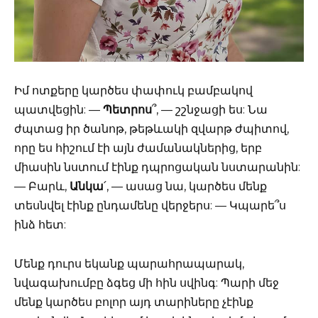
Իմ ոտքերը կարծես փափուկ բամբակով
պատվեցին: —
Պետրոս
՞, — շշնջացի ես: Նա
ժպտաց իր ծանոթ, թեթևակի զվարթ ժպիտով,
որը ես հիշում էի այն ժամանակներից, երբ
միասին նստում էինք դպրոցական նստարանին:
— Բարև,
Անկա
՛, — ասաց նա, կարծես մենք
տեսնվել էինք ընդամենը վերջերս: — Կպարե՞ս
ինձ հետ:
Մենք դուրս եկանք պարահրապարակ,
նվագախումբը ձգեց մի հին սվինգ: Պարի մեջ
մենք կարծես բոլոր այդ տարիները չէինք