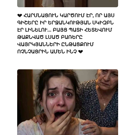
💔 ՀԱՐՍՆԱՑՈՒՆ ԿԱՐԾՈՒՄ ԷՐ, ՈՐ ԱՅՍ
ԳԻՇԵՐԸ ԻՐ ԵՐՋԱՆԿՈՒԹՅԱՆ ՍԿԻԶԲՆ
ԷՐ ԼԻՆԵԼՈՒ… ԲԱՅՑ ՊԱՏԻ ՀԵՏԵՎՈՒՄ
ԹԱՔՆՎԱԾ ԼՍԱԾ ԲԱՌԵՐԸ
ՎԱՅՐԿՅԱՆՆԵՐԻ ԸՆԹԱՑՔՈՒՄ
ՈՉՆՉԱՑՐԻՆ ԱՄԵՆ ԻՆՉ 💔