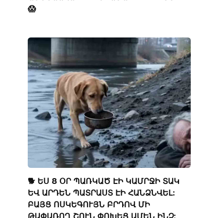
😱
🐕 ԵՍ 8 ՕՐ ՊԱՌԿԱԾ ԷԻ ԿԱՄՐՋԻ ՏԱԿ
ԵՎ ԱՐԴԵՆ ՊԱՏՐԱՍՏ ԷԻ ՀԱՆՁՆՎԵԼ:
ԲԱՅՑ ՈՍԿԵԳՈՒՅՆ ԲՐԴՈՎ ՄԻ
ԹԱՓԱՌՈՂ ՇՈՒՆ ՓՈԽԵՑ ԱՄԵՆ ԻՆՉ: