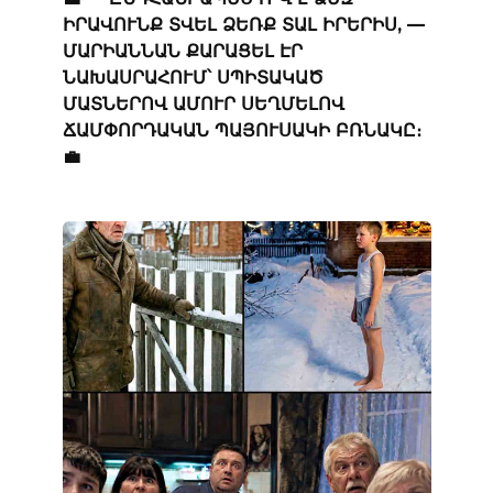
ԻՐԱՎՈՒՆՔ ՏՎԵԼ ՁԵՌՔ ՏԱԼ ԻՐԵՐԻՍ, —
ՄԱՐԻԱՆՆԱՆ ՔԱՐԱՑԵԼ ԷՐ
ՆԱԽԱՍՐԱՀՈՒՄ՝ ՍՊԻՏԱԿԱԾ
ՄԱՏՆԵՐՈՎ ԱՄՈՒՐ ՍԵՂՄԵԼՈՎ
ՃԱՄՓՈՐԴԱԿԱՆ ՊԱՅՈՒՍԱԿԻ ԲՌՆԱԿԸ։
💼