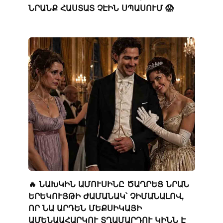
ՆՐԱՆՔ ՀԱՍՏԱՏ ՉԷԻՆ ՍՊԱՍՈՒՄ 😱
🔥 ՆԱԽԿԻՆ ԱՄՈՒՍԻՆԸ ԾԱՂՐԵՑ ՆՐԱՆ
ԵՐԵԿՈՒՅԹԻ ԺԱՄԱՆԱԿ՝ ՉԻՄԱՆԱԼՈՎ,
ՈՐ ՆԱ ԱՐԴԵՆ ՄԵՔՍԻԿԱՅԻ
ԱՄԵՆԱԱՀԱՐԿՈՒ ՏՂԱՄԱՐԴՈՒ ԿԻՆՆ Է