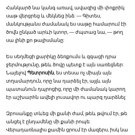
Հանկարծ նա կանգ առավ, ավազից մի փոքրիկ
սաթ վերցրեց և մեկնեց ինձ: — Գիտես,
մանկությանս ժամանակ ես սաթը համարում էի
ծովն ընկած արևի կտոր, — ժպտաց նա, — թող
սա լինի քո թալիսմանը:
Ես սեղմեցի քարիկը ձեռքումս և զգացի դրա
ջերմությունը, թեև ծովը պետք է այն սառեցներ:
Նայելով
Պետրոսին
, ես տեսա ոչ միայն այն
տղամարդուն, որը նա դարձել էր, այլև այն
պատանուն դպրոցից, որը մի ժամանակ կարող
էր աշխարհն ավելի լուսավոր ու պարզ դարձնել:
Զբոսանքը տևեց մի քանի ժամ, թեև թվում էր, թե
անցել է ընդամենը մի քանի րոպե:
Վերադառնալիս քամին ցրում էր մազերս, իսկ նա