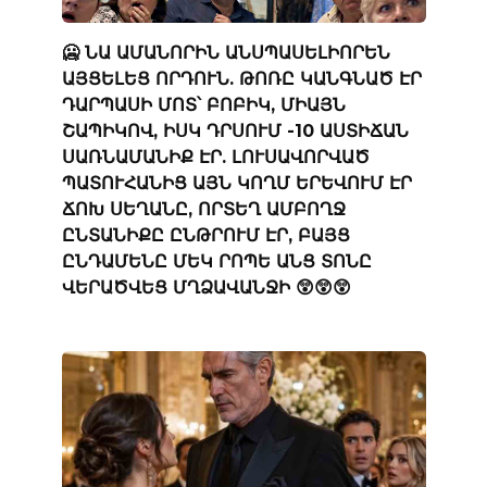
🥶 ՆԱ ԱՄԱՆՈՐԻՆ ԱՆՍՊԱՍԵԼԻՈՐԵՆ
ԱՅՑԵԼԵՑ ՈՐԴՈՒՆ. ԹՈՌԸ ԿԱՆԳՆԱԾ ԷՐ
ԴԱՐՊԱՍԻ ՄՈՏ՝ ԲՈԲԻԿ, ՄԻԱՅՆ
ՇԱՊԻԿՈՎ, ԻՍԿ ԴՐՍՈՒՄ -10 ԱՍՏԻՃԱՆ
ՍԱՌՆԱՄԱՆԻՔ ԷՐ. ԼՈՒՍԱՎՈՐՎԱԾ
ՊԱՏՈՒՀԱՆԻՑ ԱՅՆ ԿՈՂՄ ԵՐԵՎՈՒՄ ԷՐ
ՃՈԽ ՍԵՂԱՆԸ, ՈՐՏԵՂ ԱՄԲՈՂՋ
ԸՆՏԱՆԻՔԸ ԸՆԹՐՈՒՄ ԷՐ, ԲԱՅՑ
ԸՆԴԱՄԵՆԸ ՄԵԿ ՐՈՊԵ ԱՆՑ ՏՈՆԸ
ՎԵՐԱԾՎԵՑ ՄՂՁԱՎԱՆՋԻ 😲😲😲