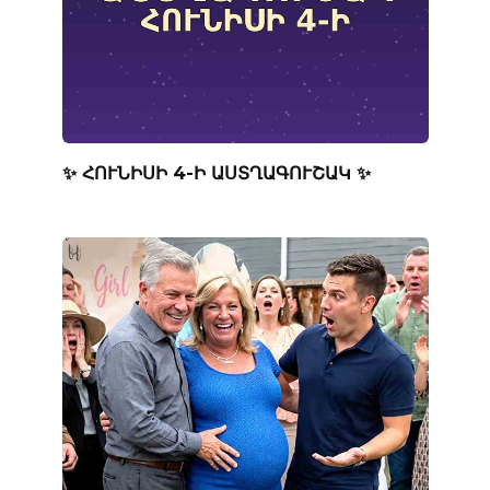
✨ ՀՈՒՆԻՍԻ 4-Ի ԱՍՏՂԱԳՈՒՇԱԿ ✨