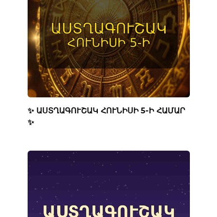
✨ ԱՍՏՂԱԳՈՒՇԱԿ ՀՈՒՆԻՍԻ 5-Ի ՀԱՄԱՐ
✨