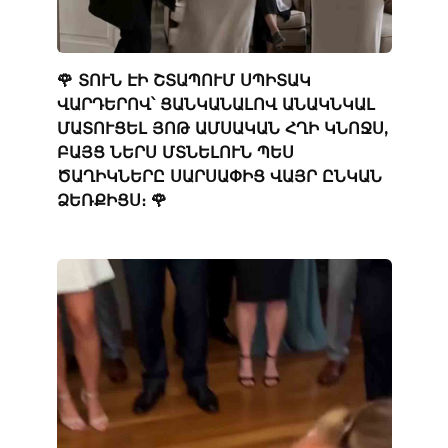
🌹 ՏՈՒՆ ԷԻ ՇՏԱՊՈՒՄ ՍՊԻՏԱԿ
ՎԱՐԴԵՐՈՎ՝ ՑԱՆԿԱՆԱԼՈՎ ԱՆԱԿՆԿԱԼ
ՄԱՏՈՒՑԵԼ ՅՈԹ ԱՄՍԱԿԱՆ ՀՂԻ ԿՆՈՋՍ,
ԲԱՅՑ ՆԵՐՍ ՄՏՆԵԼՈՒՆ ՊԵՍ
ԾԱՂԻԿՆԵՐԸ ՍԱՐՍԱՓԻՑ ՎԱՅՐ ԸՆԿԱՆ
ՁԵՌՔԻՑՍ։ 🌹