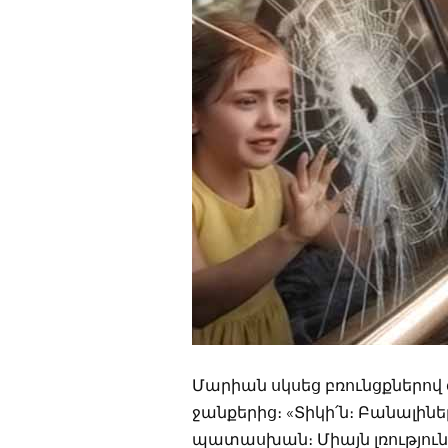
Մարիան սկսեց բռունցքներով 
ջանքերից։ «Տիկի՛ն։ Բանալիներ
պատասխան։ Միայն լռություն։