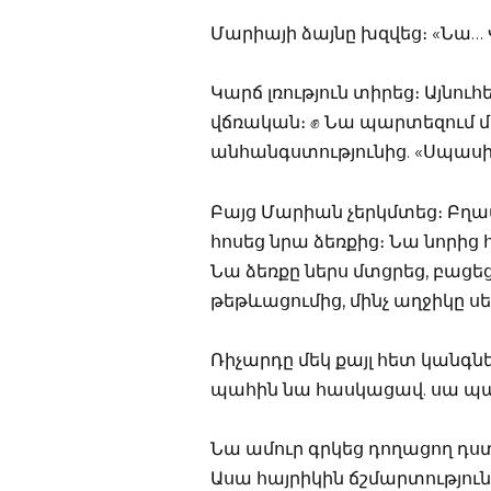
Մարիայի ձայնը խզվեց։ «Նա… 
Կարճ լռություն տիրեց։ Այն
վճռական։ ✊ Նա պարտեզում մի
անհանգստությունից. «Սպասիր
Բայց Մարիան չերկմտեց։ Բղավ
հոսեց նրա ձեռքից։ Նա նորի
Նա ձեռքը ներս մտցրեց, բացեց 
թեթևացումից, մինչ աղջիկը սե
Ռիչարդը մեկ քայլ հետ կանգն
պահին նա հասկացավ. սա պա
Նա ամուր գրկեց դողացող դստ
Ասա հայրիկին ճշմարտություն