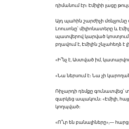
դիմանում էր։ Էմիլիի լացը թո
Այդ պահին շարժիչի մռնչյու
Լոուսոնը՝ միլիոնատերը և Էմի
պատվերով կարված կոստյում
բղավում է, Էմիլին շնչահեղձ է
«Ի՞նչ է, Աստված իմ, կատարվո
«Նա ներսում է։ Նա չի կարողա
Ռիչարդի դեմքը գունատվեց՝ 
զարկեց ապակուն։ «Էմիլի, հայ
կողպված։
«Ո՞ւր են բանալիները»,— հարց