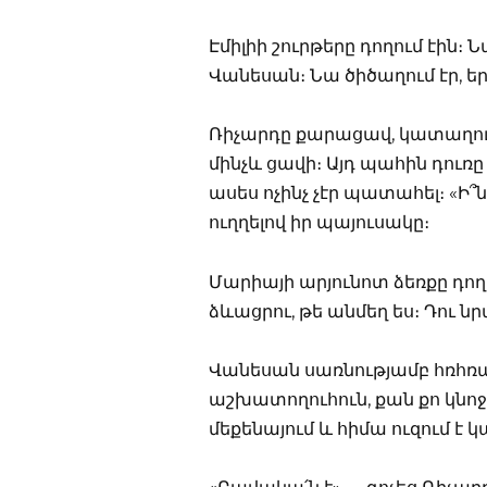
Էմիլիի շուրթերը դողում էին։
Վանեսան։ Նա ծիծաղում էր, երբ
Ռիչարդը քարացավ, կատաղությ
մինչև ցավի։ Այդ պահին դուռ
ասես ոչինչ չէր պատահել։ «Ի՞
ուղղելով իր պայուսակը։
Մարիայի արյունոտ ձեռքը դողո
ձևացրու, թե անմեղ ես։ Դու ն
Վանեսան սառնությամբ հռհռ
աշխատողուհուն, քան քո կնո
մեքենայում և հիմա ուզում է