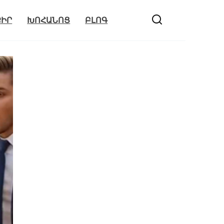
ՔԻՐ
ԽՈՀԱՆՈՑ
ԲԼՈԳ