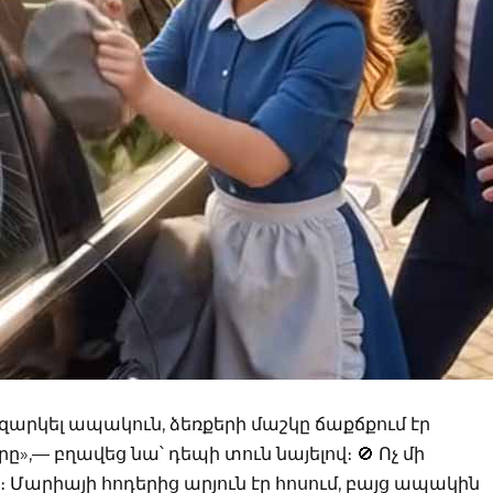
զարկել ապակուն, ձեռքերի մաշկը ճաքճքում էր
ը»,— բղավեց նա՝ դեպի տուն նայելով։ 🚫 Ոչ մի
 Մարիայի հոդերից արյուն էր հոսում, բայց ապակին