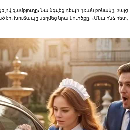
ցելով զամբյուղը։ Նա ձգվեց դեպի դռան բռնակը, բայց
ծ էր։ Խուճապը սեղմեց նրա կուրծքը։ «Մնա ինձ հետ,