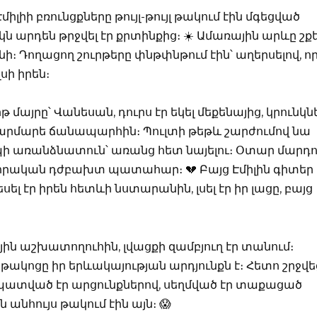
Էմիլիի բռունցքները թույլ-թույլ թակում էին մգեցված
ն արդեն թրջվել էր քրտինքից։ ☀️ Ամառային արևը շք
ի։ Դողացող շուրթերը փնթփնթում էին՝ աղերսելով, ո
սի իրեն։
մայրը՝ Վանեսան, դուրս էր եկել մեքենայից, կրունկն
 մարմարե ճանապարհին։ Պուլտի թեթև շարժումով նա
եպի առանձնատուն՝ առանց հետ նայելու։ Օտար մարդո
վորական դժբախտ պատահար։ 💔 Բայց Էմիլին գիտեր
ել էր իրեն հետևի նստարանին, լսել էր իր լացը, բայց
ն աշխատողուհին, լվացքի զամբյուղ էր տանում։
թակոցը իր երևակայության արդյունքն է։ Հետո շրջվե
ը պատված էր արցունքներով, սեղմված էր տաքացած
 անհույս թակում էին այն։ 😱