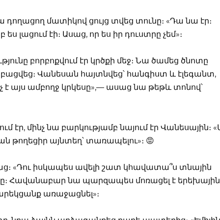
 Նա դողացող մատիկով ցույց տվեց տունը։ «Դա նա էր։
 ես լացում էի։ Ասաց, որ ես իր դուստրը չեմ»։
ունը բորբոքվում էր կրծքի մեջ։ Նա ծամեց ծնոտը
ը բացվեց։ Վանեսան հայտնվեց՝ հանգիստ և էլեգանտ,
նչ է այս ամբողջ կրկեսը»,— ասաց նա թեթև տոնով՝
ւմ էր, մինչ նա բարկությամբ նայում էր Վանեսային։ «
րան թողեցիր այնտեղ՝ տառապելու»։ 😡
աց։ «Դու իսկապես ավելի շատ կհավատա՞ս տնային
ջը։ Հավանաբար նա պարզապես մոռացել է երեխային
 կարեկցանք առաջացնել»։