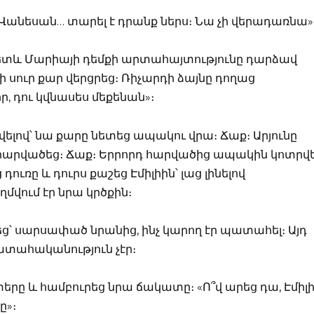
Վանեսան… տարել է դրանք ներս։ Նա չի վերադառնա»
ուհետև Մարիայի դեմքի արտահայտությունը դարձավ
 սուր քար վերցրեց։ Ռիչարդի ձայնը դողաց
, դու կվնասես մեքենան»։
ելով՝ նա քարը նետեց ապակու վրա։ Ճաք։ Արյունը
ց հարվածեց։ Ճաք։ Երրորդ հարվածից ապակին կոտրվե
դուռը և դուրս քաշեց Էմիլիին՝ լաց լինելով
ղմվում էր նրա կրծքին։
եց՝ սարսափած նրանից, ինչ կարող էր պատահել։ Այդ
տահականություն չէր։
երը և համբուրեց նրա ճակատը։ «Ո՞վ արեց դա, Էմիլի
ը»։