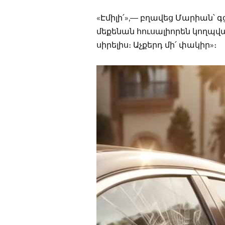
«Էմիլի՛»,— բղավեց Մարիան՝ գ
մեքենան հուսալիորեն կողպվա
սիրելիս։ Աչքերդ մի՛ փակիր»։