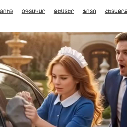
ՅՈՒԹ
ՕԳՏԱԿԱՐ
ԹԵՍՏԵՐ
ՖՈՏՈ
ՀԵՏԱՔՐ