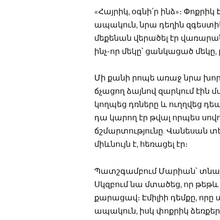
«Հայրիկ, օգնի՛ր ինձ»։ Փոքրիկ 
ապակուն, նրա դեղին զգեստիկ
մեքենան վերածել էր վառարան
ինչ-որ մեկը՝ ցանկացած մեկը, լ
Մի քանի րոպե առաջ նրա խորթ 
ճչացող ձայնով զարկում էին
կողպեց դռները և ուղղվեց դ
դա կարող էր թվալ որպես սո
ճշմարտությունը. Վանեսան տես
միևնույն է, հեռացել էր։
Պատշգամբում Մարիան՝ տնայի
Սկզբում նա մտածեց, որ թեթև 
քարացավ։ Էմիլիի դեմքը, որ
ապակուն, իսկ փոքրիկ ձեռքերն