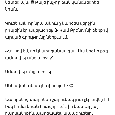
նետեց այն։ 🗑️ Բայց ինչ-որ բան կանգնեցրեց
նրան։
Գուցե այն, որ նրա անունը կարծես վերջին
րոպեին էր ավելացրել։ 📝 Կամ Բրենդոնի ձեռքով
արված գրությունը ներքևում.
«Հուսով եմ, որ կկարողանաս գալ։ Սա կօգնի քեզ
ամփոփել անցյալը»։ 🖊️
Ամփոփել անցյալը։ 🤔
Անհավանական լկտիություն։ 😡
Նա իրենից տարիներ շարունակ լուր չէր տվել։ 🤷‍♀️
Իսկ հիմա նրան հրավիրում է իր կատարյալ
հարսանիքին, պարզապես ապացուցելու