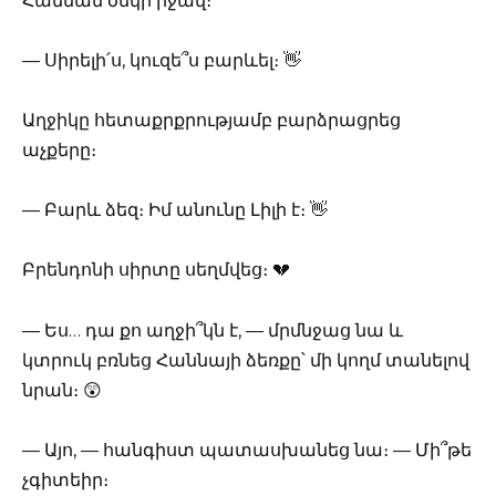
Հաննան ծնկի իջավ։
— Սիրելի՛ս, կուզե՞ս բարևել։ 👋
Աղջիկը հետաքրքրությամբ բարձրացրեց
աչքերը։
— Բարև ձեզ։ Իմ անունը Լիլի է։ 👋
Բրենդոնի սիրտը սեղմվեց։ 💔
— Ես… դա քո աղջի՞կն է, — մրմնջաց նա և
կտրուկ բռնեց Հաննայի ձեռքը՝ մի կողմ տանելով
նրան։ 😲
— Այո, — հանգիստ պատասխանեց նա։ — Մի՞թե
չգիտեիր։