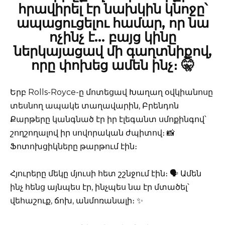
հրավիրել էր նախկին կնոջը՝
ապացուցելու համար, որ նա
ոչինչ է… բայց կինը
ներկայացավ մի գաղտնիքով,
որը փոխեց ամեն ինչ։ 🤫
Երբ Rolls-Royce-ը մոտեցավ Խաղաղ օվկիանոսը
տեսնող ապակե տաղավարին, Բրենդոն
Քարթերը կանգնած էր իր էլեգանտ սմոքինգով՝
շողշողալով իր սովորական ժպիտով։ 📸
Ֆոտոխցիկները թարթում էին։
Հյուրերը մեկը մյուսի հետ շշնջում էին։ 🗣️ Ամեն
ինչ հենց այնպես էր, ինչպես նա էր մտածել՝
վեհաշուք, ճոխ, անմոռանալի։ ✨