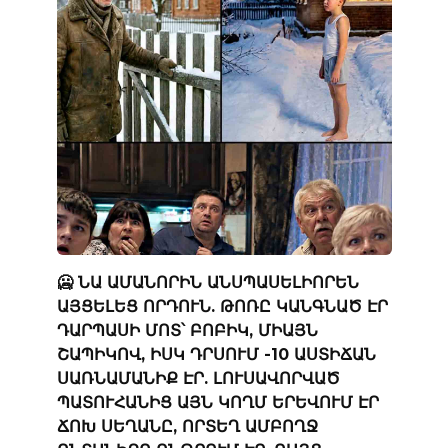
🥶 ՆԱ ԱՄԱՆՈՐԻՆ ԱՆՍՊԱՍԵԼԻՈՐԵՆ
ԱՅՑԵԼԵՑ ՈՐԴՈՒՆ. ԹՈՌԸ ԿԱՆԳՆԱԾ ԷՐ
ԴԱՐՊԱՍԻ ՄՈՏ՝ ԲՈԲԻԿ, ՄԻԱՅՆ
ՇԱՊԻԿՈՎ, ԻՍԿ ԴՐՍՈՒՄ -10 ԱՍՏԻՃԱՆ
ՍԱՌՆԱՄԱՆԻՔ ԷՐ. ԼՈՒՍԱՎՈՐՎԱԾ
ՊԱՏՈՒՀԱՆԻՑ ԱՅՆ ԿՈՂՄ ԵՐԵՎՈՒՄ ԷՐ
ՃՈԽ ՍԵՂԱՆԸ, ՈՐՏԵՂ ԱՄԲՈՂՋ