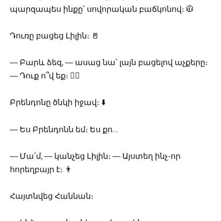
պարզապես ինքը՝ սովորական բաճկոնով։ 🧥
Դուռը բացեց Լիլին։ 🚪
— Բարև ձեզ, — ասաց նա՝ լայն բացելով աչքերը։
— Դուք ո՞վ եք։ 🤷‍♀️
Բրենդոնը ծնկի իջավ։ ⬇️
— Ես Բրենդոնն եմ։ Ես քո…
— Մա՛մ, — կանչեց Լիլին։ — Այստեղ ինչ-որ
հորեղբայր է։ 👨
Հայտնվեց Հաննան։