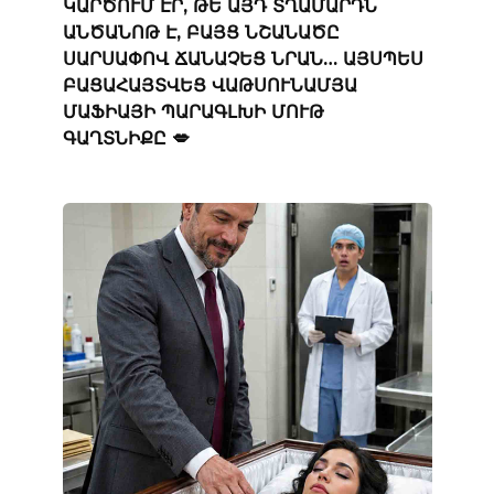
ԿԱՐԾՈՒՄ ԷՐ, ԹԵ ԱՅԴ ՏՂԱՄԱՐԴՆ
ԱՆԾԱՆՈԹ Է, ԲԱՅՑ ՆՇԱՆԱԾԸ
ՍԱՐՍԱՓՈՎ ՃԱՆԱՉԵՑ ՆՐԱՆ… ԱՅՍՊԵՍ
ԲԱՑԱՀԱՅՏՎԵՑ ՎԱԹՍՈՒՆԱՄՅԱ
ՄԱՖԻԱՅԻ ՊԱՐԱԳԼԽԻ ՄՈՒԹ
ԳԱՂՏՆԻՔԸ 💋