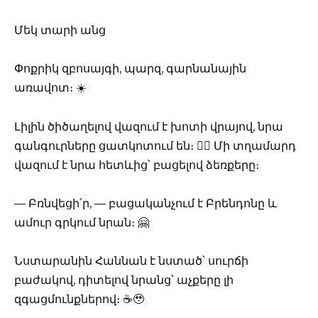
Մեկ տարի անց
Փոքրիկ զբոսայգի, պարզ, գարնանային
առավոտ։ ☀️
Լիլին ծիծաղելով վազում է խոտի վրայով, նրա
գանգուրները ցատկոտում են։ 🏃‍♀️ Մի տղամարդ
վազում է նրա հետևից՝ բացելով ձեռքերը։
— Բռնվեցի՛ր, — բացականչում է Բրենդոնը և
ամուր գրկում նրան։ 🤗
Նստարանին Հաննան է նստած՝ սուրճի
բաժակով, դիտելով նրանց՝ աչքերը լի
զգացմունքներով։ ☕️🥹