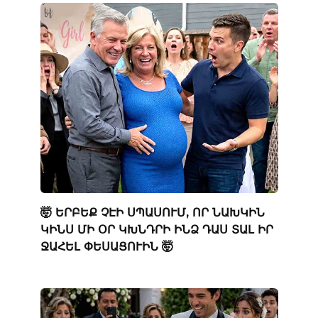
🤯 ԵՐԲԵՔ ՉԷԻ ՍՊԱՍՈՒՄ, ՈՐ ՆԱԽԿԻՆ
ԿԻՆՍ ՄԻ ՕՐ ԿԽՆԴՐԻ ԻՆՁ ԴԱՍ ՏԱԼ ԻՐ
ՋԱՀԵԼ ՓԵՍԱՑՈՒԻՆ 🤯