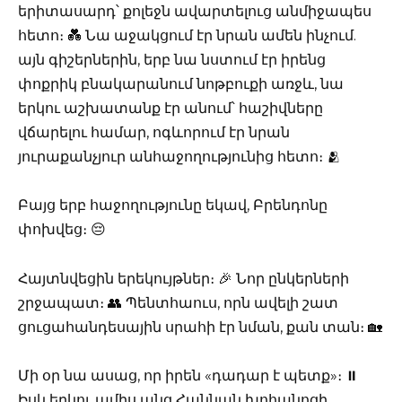
երիտասարդ՝ քոլեջն ավարտելուց անմիջապես
հետո։ 💑 Նա աջակցում էր նրան ամեն ինչում.
այն գիշերներին, երբ նա նստում էր իրենց
փոքրիկ բնակարանում նոթբուքի առջև, նա
երկու աշխատանք էր անում՝ հաշիվները
վճարելու համար, ոգևորում էր նրան
յուրաքանչյուր անհաջողությունից հետո։ 🫂
Բայց երբ հաջողությունը եկավ, Բրենդոնը
փոխվեց։ 😔
Հայտնվեցին երեկույթներ։ 🎉 Նոր ընկերների
շրջապատ։ 👥 Պենտհաուս, որն ավելի շատ
ցուցահանդեսային սրահի էր նման, քան տան։ 🏡
Մի օր նա ասաց, որ իրեն «դադար է պետք»։ ⏸️
Իսկ երկու ամիս անց Հաննան խոհանոցի