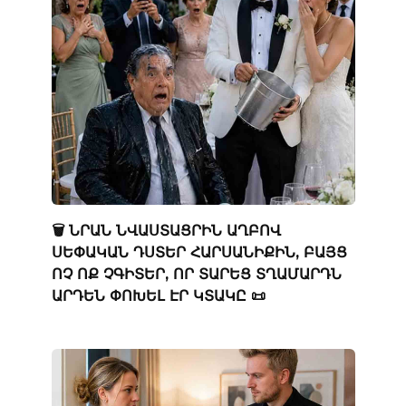
🗑️ ՆՐԱՆ ՆՎԱՍՏԱՑՐԻՆ ԱՂԲՈՎ
ՍԵՓԱԿԱՆ ԴՍՏԵՐ ՀԱՐՍԱՆԻՔԻՆ, ԲԱՅՑ
ՈՉ ՈՔ ՉԳԻՏԵՐ, ՈՐ ՏԱՐԵՑ ՏՂԱՄԱՐԴՆ
ԱՐԴԵՆ ՓՈԽԵԼ ԷՐ ԿՏԱԿԸ 📜