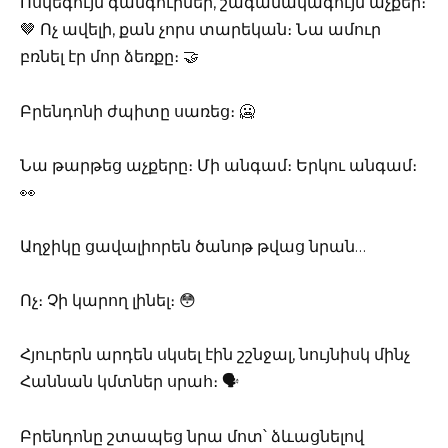
Ոսկեգույն գանգուրներ, շագանակագույն աչքեր։
🤎 Ոչ ավելի, քան չորս տարեկան։ Նա ամուր
բռնել էր մոր ձեռքը։ 🤝
Բրենդոնի ժպիտը սառեց։ 🥶
Նա թարթեց աչքերը։ Մի անգամ։ Երկու անգամ։
👀
Աղջիկը ցավալիորեն ծանոթ թվաց նրան…
Ոչ։ Չի կարող լինել։ 😳
Հյուրերն արդեն սկսել էին շշնջալ, նույնիսկ մինչ
Հաննան կմտներ սրահ։ 🗣️
Բրենդոնը շտապեց նրա մոտ՝ ձևացնելով