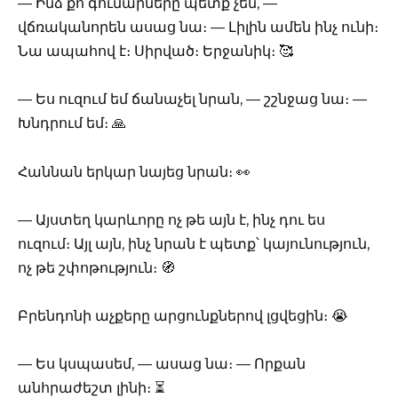
— Ինձ քո գումարները պետք չեն, —
վճռականորեն ասաց նա։ — Լիլին ամեն ինչ ունի։
Նա ապահով է։ Սիրված։ Երջանիկ։ 🥰
— Ես ուզում եմ ճանաչել նրան, — շշնջաց նա։ —
Խնդրում եմ։ 🙏
Հաննան երկար նայեց նրան։ 👀
— Այստեղ կարևորը ոչ թե այն է, ինչ դու ես
ուզում։ Այլ այն, ինչ նրան է պետք՝ կայունություն,
ոչ թե շփոթություն։ 🧭
Բրենդոնի աչքերը արցունքներով լցվեցին։ 😭
— Ես կսպասեմ, — ասաց նա։ — Որքան
անհրաժեշտ լինի։ ⏳