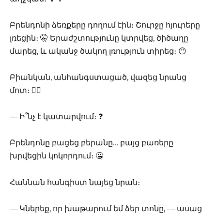
Բրենդոնի ձեռքերը դողում էին։ Շուրջը հյուրերը
լռեցին։ 🤫 Երաժշտությունը կտրվեց, ծիծաղը
մարեց, և ականջ ծակող լռություն տիրեց։ 😶
Բիանկան, անհանգստացած, վազեց նրանց
մոտ։ 🏃‍♀️
— Ի՞նչ է կատարվում։ ❓
Բրենդոնը բացեց բերանը… բայց բառերը
խրվեցին կոկորդում։ 🤐
Հաննան հանգիստ նայեց նրան։
— Կներեք, որ խաթարում եմ ձեր տոնը, — ասաց