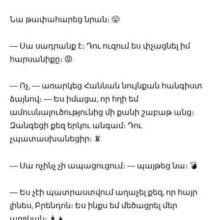
Նա թափահարեց նրան։ 😤
— Սա սադրանք է։ Դու ուզում ես փչացնել իմ
հարսանիքը։ 😡
— Ոչ, — առարկեց Հաննան նույնքան հանգիստ
ձայնով։ — Ես իմացա, որ հղի եմ
ամուսնալուծությունից մի քանի շաբաթ անց։
Զանգեցի քեզ երկու անգամ։ Դու
չպատասխանեցիր։ 📵
— Սա ոչինչ չի ապացուցում։ — պայթեց նա։ 💣
— Ես չէի պատրաստվում աղաչել քեզ, որ հայր
լինես, Բրենդոն։ Ես ինքս եմ մեծացրել մեր
աղջկան։ 👩‍👧