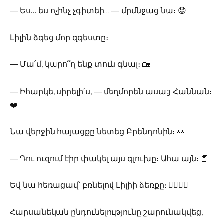
— Ես… ես ոչինչ չգիտեի… — մրմնջաց նա։ 😟
Լիլին ձգեց մոր զգեստը։
— Մա՛մ, կարո՞ղ ենք տուն գնալ։ 🏡
— Իհարկե, սիրելի՛ս, — մեղմորեն ասաց Հաննան։
❤️
Նա վերջին հայացքը նետեց Բրենդոնին։ 👀
— Դու ուզում էիր փակել այս գլուխը։ Ահա այն։ 📕
Եվ նա հեռացավ՝ բռնելով Լիլիի ձեռքը։ 🚶‍♀️🚶‍♀️
Հարսանեկան ընդունելությունը շարունակվեց,