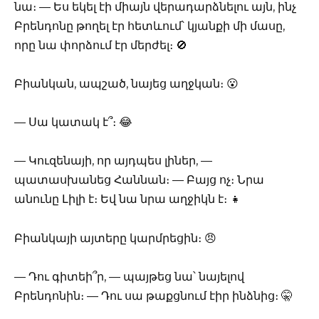
նա։ — Ես եկել էի միայն վերադարձնելու այն, ինչ
Բրենդոնը թողել էր հետևում՝ կյանքի մի մասը,
որը նա փորձում էր մերժել։ 🚫
Բիանկան, ապշած, նայեց աղջկան։ 😮
— Սա կատակ է՞։ 😂
— Կուզենայի, որ այդպես լիներ, —
պատասխանեց Հաննան։ — Բայց ոչ։ Նրա
անունը Լիլի է։ Եվ նա նրա աղջիկն է։ 👧
Բիանկայի այտերը կարմրեցին։ 😠
— Դու գիտեի՞ր, — պայթեց նա՝ նայելով
Բրենդոնին։ — Դու սա թաքցնում էիր ինձնից։ 🤫