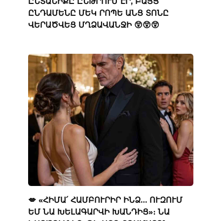
ԸՆՏԱՆԻՔԸ ԸՆԹՐՈՒՄ ԷՐ, ԲԱՅՑ
ԸՆԴԱՄԵՆԸ ՄԵԿ ՐՈՊԵ ԱՆՑ ՏՈՆԸ
ՎԵՐԱԾՎԵՑ ՄՂՁԱՎԱՆՋԻ 😲😲😲
💋 «ՀԻՄԱ՛ ՀԱՄԲՈՒՐԻՐ ԻՆՁ… ՈՒԶՈՒՄ
ԵՄ ՆԱ ԽԵԼԱԳԱՐՎԻ ԽԱՆԴԻՑ»։ ՆԱ