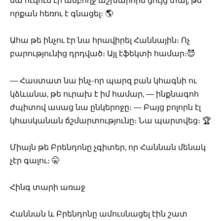
նա ուզում էր ամբողջ աշխարհին ցույց տալ, թե
որքան հեռու է գնացել։ 🌎
Ահա թե ինչու էր նա հրավիրել Հաննային։ Ոչ
բարությունից դրդված։ Այլ էֆեկտի համար։😈
— Հաստատ նա ինչ-որ պարզ բան կհագնի ու
կձևանա, թե ուրախ է իմ համար, — ինքնագոհ
ժպիտով ասաց նա ընկերոջը։ — Բայց բոլորն էլ
կհասկանան ճշմարտությունը։ Նա պարտվեց։ 🏆
Միայն թե Բրենդոնը չգիտեր, որ Հաննան մենակ
չէր գալու։ 🤫
Հինգ տարի առաջ
Հաննան և Բրենդոնը ամուսնացել էին շատ