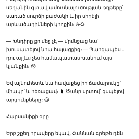
սեղանին գտավ ամուսնալուծության թղթերը՝
սառած սուրճի բաժակի և իր սիրելի
արևածաղիկների կողքին։ ☕️🌻
— Խնդիրը քո մեջ չէ, — մրմնջաց նա՝
խուսափելով նրա հայացքից։ — Պարզապես…
դու այլևս չես համապատասխանում այս
կյանքին։ 😥
Եվ այնուհետև նա հավաքեց իր ճամպրուկը՝
միակը՝ և հեռացավ։ 🧳 Ծանր սրտով՝ զսպելով
արցունքները։ 😢
Հարսանիքի օրը
Երբ շքեղ հրավերը եկավ, Հաննան գրեթե դեն