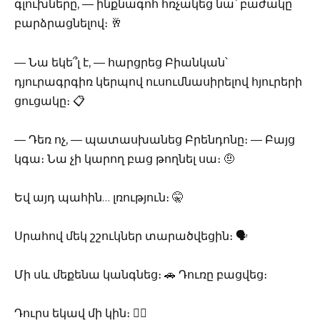
գլուխները, — ինքնագոհ հռչակեց նա՝ բաժակը
բարձրացնելով։ 🥂
— Նա եկե՞լ է, — հարցրեց Բիանկան՝
դյուրագրգիռ կերպով ուսումնասիրելով հյուրերի
ցուցակը։ 📋
— Դեռ ոչ, — պատասխանեց Բրենդոնը։ — Բայց
կգա։ Նա չի կարող բաց թողնել սա։ 🤨
Եվ այդ պահին… լռություն։ 🤫
Սրահով մեկ շշուկներ տարածվեցին։ 🗣️
Մի սև մեքենա կանգնեց։ 🚗 Դուռը բացվեց։
Դուրս եկավ մի կին։ 🚶‍♀️