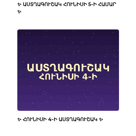
✨ ԱՍՏՂԱԳՈՒՇԱԿ ՀՈՒՆԻՍԻ 5-Ի ՀԱՄԱՐ
✨
✨ ՀՈՒՆԻՍԻ 4-Ի ԱՍՏՂԱԳՈՒՇԱԿ ✨