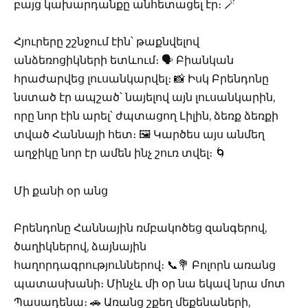
բայց կախարդանքը անհետացել էր։ 🪄
Հյուրերը շշնջում էին՝ թաքնվելով
անձեռոցիկների ետևում։ 🗣️ Բիանկան
հրաժարվեց լուսանկարվել։ 📸 Իսկ Բրենդոնը
նստած էր ապշած՝ նայելով այն լուսանկարին,
որը նոր էին արել՝ ժպտացող Լիլին, ձեռք ձեռքի
տված Հաննայի հետ։ 🖼️ Կարծես այս անմեղ
աղջիկը նոր էր ամեն ինչ շուռ տվել։ 🌀
Մի քանի օր անց
Բրենդոնը Հաննային ռմբակոծեց զանգերով,
ծաղիկներով, ձայնային
հաղորդագրություններով։ 📞💐 Բոլորն առանց
պատասխանի։ Մինչև մի օր նա եկավ նրա մոտ
Պասադենա։ 🚗 Առանց շքեղ մեքենաների,