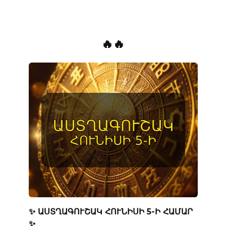
🔥🔥
✨ ԱՍՏՂԱԳՈՒՇԱԿ ՀՈՒՆԻՍԻ 5-Ի ՀԱՄԱՐ
✨