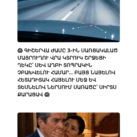
😱 ԳԻՇԵՐՎԱ ԺԱՄԸ 3-ԻՆ ՍԱՌՑԱԿԱԼԱԾ
ՄԱՅՐՈՒՂՈՒ ՎՐԱ ԿՏՐՈՒԿ ՇՐՋԵՑԻ
ՂԵԿԸ՝ ՍԵՎ ԱՂԲԻ ՏՈՊՐԱԿԻՆ
ՉԲԱԽՎԵԼՈՒ ՀԱՄԱՐ… ԲԱՅՑ ՆԱՅԵԼՈՎ
ՀԵՏԱԴԻՏԱԿ ՀԱՅԵԼՈՒ ՄԵՋ ԵՎ
ՏԵՍՆԵԼՈՎ ՆԵՐՍՈՒՄ ՍԱՌԱԾԸ՝ ՍԻՐՏՍ
ՔԱՐԱՑԱՎ 😱