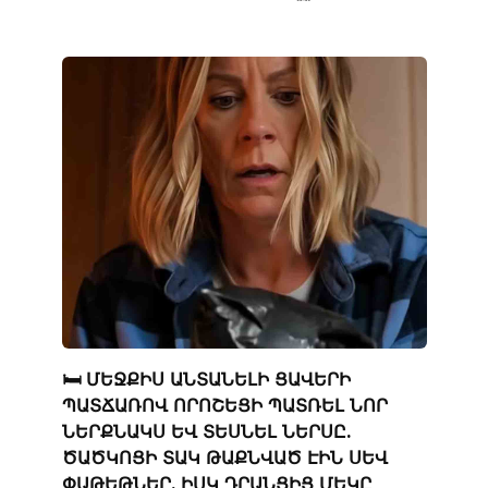
🛏️ ՄԵՋՔԻՍ ԱՆՏԱՆԵԼԻ ՑԱՎԵՐԻ
ՊԱՏՃԱՌՈՎ ՈՐՈՇԵՑԻ ՊԱՏՌԵԼ ՆՈՐ
ՆԵՐՔՆԱԿՍ ԵՎ ՏԵՍՆԵԼ ՆԵՐՍԸ.
ԾԱԾԿՈՑԻ ՏԱԿ ԹԱՔՆՎԱԾ ԷԻՆ ՍԵՎ
ՓԱԹԵԹՆԵՐ, ԻՍԿ ԴՐԱՆՑԻՑ ՄԵԿԸ