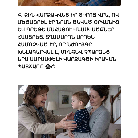
🐴 ՁԻՆ ՀԱՐՁԱԿՎԵՑ ԻՐ ՏԻՐՈՋ ՎՐԱ, ՈՎ
ՄԵԾԱՑՐԵԼ ԷՐ ՆՐԱՆ ԾՆՎԱԾ ՕՐՎԱՆԻՑ,
ԵՎ ԳՐԵԹԵ ՄԱՀԱՑՈՒ ՎՆԱՍՎԱԾՔՆԵՐ
ՀԱՍՑՐԵՑ. ՏՂԱՄԱՐԴՆ ԱՐԴԵՆ
ՀԱՄՈԶՎԱԾ ԷՐ, ՈՐ ՆԺՈՒՅԳԸ
ԽԵԼԱԳԱՐՎԵԼ Է, ՄԻՆՉԵՎ ՉՊԱՐԶԵՑ
ՆՐԱ ՍԱՐՍԱՓԵԼԻ ՎԱՐՔԱԳԾԻ ԻՐԱԿԱՆ
ՊԱՏՃԱՌԸ 😱🐴