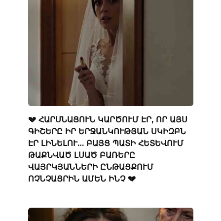
💔 ՀԱՐՍՆԱՑՈՒՆ ԿԱՐԾՈՒՄ ԷՐ, ՈՐ ԱՅՍ
ԳԻՇԵՐԸ ԻՐ ԵՐՋԱՆԿՈՒԹՅԱՆ ՍԿԻԶԲՆ
ԷՐ ԼԻՆԵԼՈՒ… ԲԱՅՑ ՊԱՏԻ ՀԵՏԵՎՈՒՄ
ԹԱՔՆՎԱԾ ԼՍԱԾ ԲԱՌԵՐԸ
ՎԱՅՐԿՅԱՆՆԵՐԻ ԸՆԹԱՑՔՈՒՄ
ՈՉՆՉԱՑՐԻՆ ԱՄԵՆ ԻՆՉ 💔