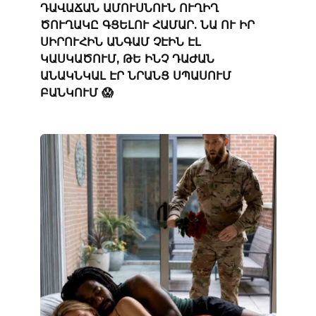
ԴԱՎԱՃԱՆ ԱՄՈՒՍՆՈՒՆ ՈՒՂԻՂ
ԾՈՒՂԱԿԸ ԳՑԵԼՈՒ ՀԱՄԱՐ. ՆԱ ՈՒ ԻՐ
ՍԻՐՈՒՀԻՆ ԱՆԳԱՄ ՉԷԻՆ ԷԼ
ԿԱՍԿԱԾՈՒՄ, ԹԵ ԻՆՉ ԴԱԺԱՆ
ԱՆԱԿՆԿԱԼ ԷՐ ՆՐԱՆՑ ՍՊԱՍՈՒՄ
ԲԱՆԿՈՒՄ 😱