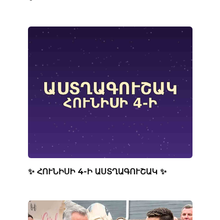
✨ ՀՈՒՆԻՍԻ 4-Ի ԱՍՏՂԱԳՈՒՇԱԿ ✨