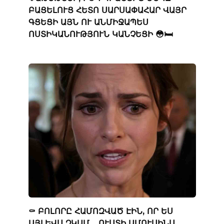
ԲԱՑԵԼՈՒՑ ՀԵՏՈ ՍԱՐՍԱՓԱՀԱՐ ՎԱՅՐ
ԳՑԵՑԻ ԱՅՆ ՈՒ ԱՆՄԻՋԱՊԵՍ
ՈՍՏԻԿԱՆՈՒԹՅՈՒՆ ԿԱՆՉԵՑԻ 😳🛏️
⚰️ ԲՈԼՈՐԸ ՀԱՄՈԶՎԱԾ ԷԻՆ, ՈՐ ԵՍ
ԱՅԼԵՎՍ ՉԿԱՄ… ՈՒՍՏԻ ԱՄՈՒՍԻՆՍ