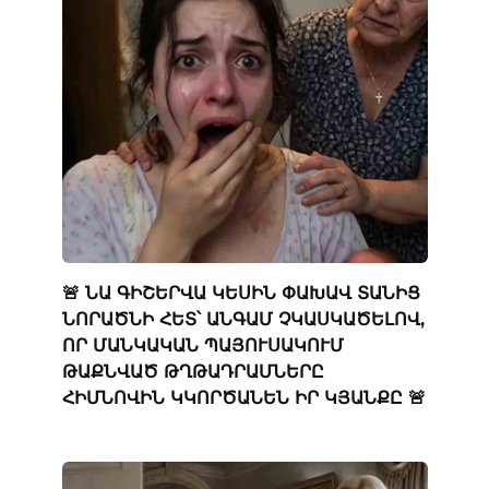
🚨 ՆԱ ԳԻՇԵՐՎԱ ԿԵՍԻՆ ՓԱԽԱՎ ՏԱՆԻՑ
ՆՈՐԱԾՆԻ ՀԵՏ՝ ԱՆԳԱՄ ՉԿԱՍԿԱԾԵԼՈՎ,
ՈՐ ՄԱՆԿԱԿԱՆ ՊԱՅՈՒՍԱԿՈՒՄ
ԹԱՔՆՎԱԾ ԹՂԹԱԴՐԱՄՆԵՐԸ
ՀԻՄՆՈՎԻՆ ԿԿՈՐԾԱՆԵՆ ԻՐ ԿՅԱՆՔԸ 🚨