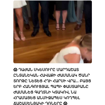
😱 ԴԱԺԱՆ ՍԿԵՍՈՒՐԸ ՄԱՐԴԱՇԱՏ
ԸՆՏԱՆԵԿԱՆ ՀԱՎԱՔԻ ԺԱՄԱՆԱԿ ԾԱՆՐ
ՏՈՐԹԸ ՆԵՏԵՑ ՀՂԻ ՀԱՐՍԻ ՎՐԱ… ԲԱՅՑ
ԵՐԲ ՀԱՆԳՈՒՑՅԱԼ ՊԱՊԻ ՓԱՍՏԱԲԱՆԸ
ԺԱՄԱՆԵՑ ԳԱՂՏՆԻ ԿՏԱԿՈՎ, ՆԱ
ՀՐԱՄԱՅԵՑ ԱՆՄԻՋԱՊԵՍ ԿՈՂՊԵԼ
ՃԱՇԱՍԵՆՅԱԿԻ ԴՌՆԵՐԸ 😱