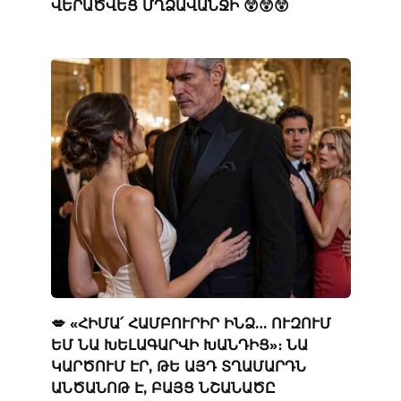
ՎԵՐԱԾՎԵՑ ՄՂՁԱՎԱՆՋԻ 😲😲😲
💋 «ՀԻՄԱ՛ ՀԱՄԲՈՒՐԻՐ ԻՆՁ… ՈՒԶՈՒՄ
ԵՄ ՆԱ ԽԵԼԱԳԱՐՎԻ ԽԱՆԴԻՑ»։ ՆԱ
ԿԱՐԾՈՒՄ ԷՐ, ԹԵ ԱՅԴ ՏՂԱՄԱՐԴՆ
ԱՆԾԱՆՈԹ Է, ԲԱՅՑ ՆՇԱՆԱԾԸ