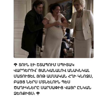
🌹 ՏՈՒՆ ԷԻ ՇՏԱՊՈՒՄ ՍՊԻՏԱԿ
ՎԱՐԴԵՐՈՎ՝ ՑԱՆԿԱՆԱԼՈՎ ԱՆԱԿՆԿԱԼ
ՄԱՏՈՒՑԵԼ ՅՈԹ ԱՄՍԱԿԱՆ ՀՂԻ ԿՆՈՋՍ,
ԲԱՅՑ ՆԵՐՍ ՄՏՆԵԼՈՒՆ ՊԵՍ
ԾԱՂԻԿՆԵՐԸ ՍԱՐՍԱՓԻՑ ՎԱՅՐ ԸՆԿԱՆ
ՁԵՌՔԻՑՍ։ 🌹