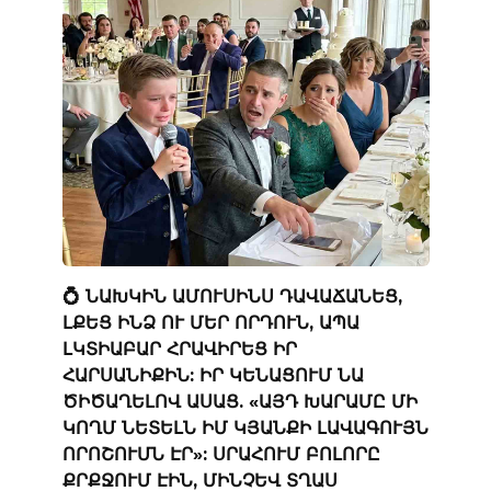
💍 ՆԱԽԿԻՆ ԱՄՈՒՍԻՆՍ ԴԱՎԱՃԱՆԵՑ,
ԼՔԵՑ ԻՆՁ ՈՒ ՄԵՐ ՈՐԴՈՒՆ, ԱՊԱ
ԼԿՏԻԱԲԱՐ ՀՐԱՎԻՐԵՑ ԻՐ
ՀԱՐՍԱՆԻՔԻՆ: ԻՐ ԿԵՆԱՑՈՒՄ ՆԱ
ԾԻԾԱՂԵԼՈՎ ԱՍԱՑ. «ԱՅԴ ԽԱՐԱՄԸ ՄԻ
ԿՈՂՄ ՆԵՏԵԼՆ ԻՄ ԿՅԱՆՔԻ ԼԱՎԱԳՈՒՅՆ
ՈՐՈՇՈՒՄՆ ԷՐ»: ՍՐԱՀՈՒՄ ԲՈԼՈՐԸ
ՔՐՔՋՈՒՄ ԷԻՆ, ՄԻՆՉԵՎ ՏՂԱՍ