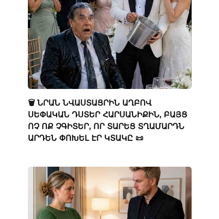
🗑️ ՆՐԱՆ ՆՎԱՍՏԱՑՐԻՆ ԱՂԲՈՎ
ՍԵՓԱԿԱՆ ԴՍՏԵՐ ՀԱՐՍԱՆԻՔԻՆ, ԲԱՅՑ
ՈՉ ՈՔ ՉԳԻՏԵՐ, ՈՐ ՏԱՐԵՑ ՏՂԱՄԱՐԴՆ
ԱՐԴԵՆ ՓՈԽԵԼ ԷՐ ԿՏԱԿԸ 📜