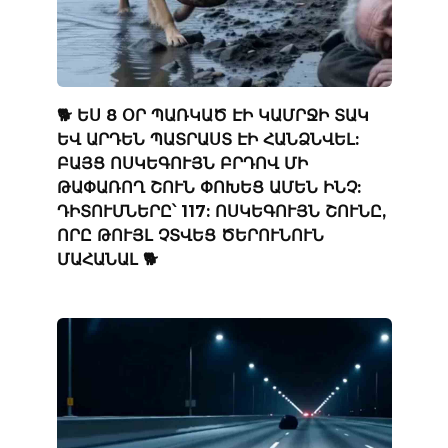
🐕 ԵՍ 8 ՕՐ ՊԱՌԿԱԾ ԷԻ ԿԱՄՐՋԻ ՏԱԿ
ԵՎ ԱՐԴԵՆ ՊԱՏՐԱՍՏ ԷԻ ՀԱՆՁՆՎԵԼ:
ԲԱՅՑ ՈՍԿԵԳՈՒՅՆ ԲՐԴՈՎ ՄԻ
ԹԱՓԱՌՈՂ ՇՈՒՆ ՓՈԽԵՑ ԱՄԵՆ ԻՆՉ:
ԴԻՏՈՒՄՆԵՐԸ՝ 117: ՈՍԿԵԳՈՒՅՆ ՇՈՒՆԸ,
ՈՐԸ ԹՈՒՅԼ ՉՏՎԵՑ ԾԵՐՈՒՆՈՒՆ
ՄԱՀԱՆԱԼ 🐕