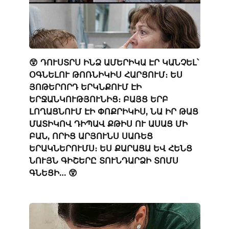
😲 ԴՈՒՍՏՐՍ ԻՆՁ ԱՄԵՐԻԿԱ ԷՐ ԿԱՆՉԵԼ՝
ՕԳՆԵԼՈՒ ԹՈՌՆԻԿԻՍ ՀԱՐՑՈՒՄ։ ԵՍ
ՅՈԹԵՐՈՐԴ ԵՐԿՆՔՈՒՄ ԷԻ
ԵՐՋԱՆԿՈՒԹՅՈՒՆԻՑ։ ԲԱՅՑ ԵՐԲ
ԼՈՂԱՑՆՈՒՄ ԷԻ ՓՈՔՐԻԿԻՍ, ՆԱ ԻՐ ԹԱՑ
ՄԱՏԻԿՈՎ ԴԻՊԱՎ ՔԹԻՍ ՈՒ ԱՍԱՑ ՄԻ
ԲԱՆ, ՈՐԻՑ ԱՐՅՈՒՆՍ ՍԱՌԵՑ
ԵՐԱԿՆԵՐՈՒՄՍ։ ԵՍ ՔԱՐԱՑԱ ԵՎ ՀԵՆՑ
ՆՈՒՅՆ ԳԻՇԵՐԸ ՏՈՒՆԴԱՐՁԻ ՏՈՄՍ
ԳՆԵՑԻ… 😲