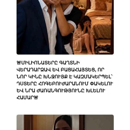
🚨ՄԻԼԻՈՆԱՏԵՐԸ ԳԱՂՏՆԻ
ՎԵՐԱԴԱՐՁԱՎ ԵՎ ԲԱՑԱՀԱՅՏԵՑ, ՈՐ
ՆՈՐ ԿԻՆԸ ԽՆՋՈՒՅՔ Է ԿԱԶՄԱԿԵՐՊԵԼ՝
ԴՍՏԵՐԸ ՀՈԳԵԲՈՒԺԱՐԱՆՈՒՄ ՓԱԿԵԼՈՒ
ԵՎ ՆՐԱ ԺԱՌԱՆԳՈՒԹՅՈՒՆԸ ԽԼԵԼՈՒ
ՀԱՄԱՐ🚨