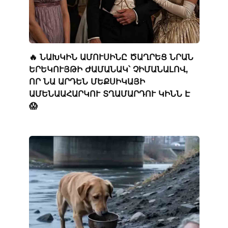
🔥 ՆԱԽԿԻՆ ԱՄՈՒՍԻՆԸ ԾԱՂՐԵՑ ՆՐԱՆ
ԵՐԵԿՈՒՅԹԻ ԺԱՄԱՆԱԿ՝ ՉԻՄԱՆԱԼՈՎ,
ՈՐ ՆԱ ԱՐԴԵՆ ՄԵՔՍԻԿԱՅԻ
ԱՄԵՆԱԱՀԱՐԿՈՒ ՏՂԱՄԱՐԴՈՒ ԿԻՆՆ Է
😱