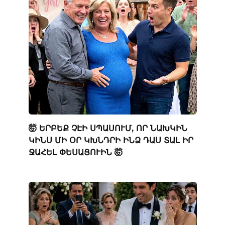
🤯 ԵՐԲԵՔ ՉԷԻ ՍՊԱՍՈՒՄ, ՈՐ ՆԱԽԿԻՆ
ԿԻՆՍ ՄԻ ՕՐ ԿԽՆԴՐԻ ԻՆՁ ԴԱՍ ՏԱԼ ԻՐ
ՋԱՀԵԼ ՓԵՍԱՑՈՒԻՆ 🤯