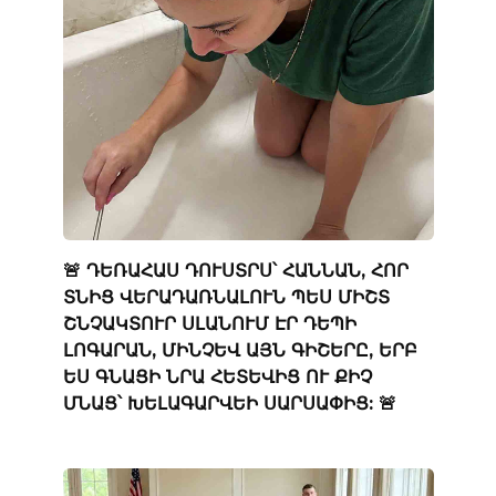
🚨 ԴԵՌԱՀԱՍ ԴՈՒՍՏՐՍ՝ ՀԱՆՆԱՆ, ՀՈՐ
ՏՆԻՑ ՎԵՐԱԴԱՌՆԱԼՈՒՆ ՊԵՍ ՄԻՇՏ
ՇՆՉԱԿՏՈՒՐ ՍԼԱՆՈՒՄ ԷՐ ԴԵՊԻ
ԼՈԳԱՐԱՆ, ՄԻՆՉԵՎ ԱՅՆ ԳԻՇԵՐԸ, ԵՐԲ
ԵՍ ԳՆԱՑԻ ՆՐԱ ՀԵՏԵՎԻՑ ՈՒ ՔԻՉ
ՄՆԱՑ՝ ԽԵԼԱԳԱՐՎԵԻ ՍԱՐՍԱՓԻՑ: 🚨