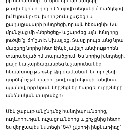
իր հեռախոսը… և նրա երկար մազերը
թափվեցին ուղիղ իմ ծալովի սեղանին՝ ծածկելով
իմ էկրանը։ Ես խորը շունչ քաշեցի և
քաղաքավարի խնդրեցի, որ այն հեռացնի։ Նա
մրմնջաց մի «ներեցեք» և շարժեց այն։ Խնդիրը
լուծվե՞ց, ճի՞շտ է։ Սխալ եք։ Տասը րոպե անց նրա
մազերը նորից հետ էին, էլ ավելի անփույթորեն
տարածված իմ տարածքում։ Ես նորից խնդրեցի,
բայց նա չարձագանքեց և շարունակեց
հեռախոսը թերթել։ Այդ ժամանակ ես որոշեցի
գործել՝ ոչ թե զայրույթով, այլ խելացի, անվնաս
պլանով, որը նրան կհիշեցներ հարգել ուրիշների
անձնական տարածքը։
Մեկ շաբաթ անընդմեջ հանդիպումներից,
ուղևորության ուշացումներից և քիչ քնից հետո
ես վերջապես նստեցի 1847 չվերթի ինքնաթիռը՝