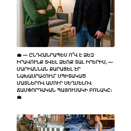
💼 — ԸՆԴՀԱՆՐԱՊԵՍ Ո՞Վ Է ՁԵԶ
ԻՐԱՎՈՒՆՔ ՏՎԵԼ ՁԵՌՔ ՏԱԼ ԻՐԵՐԻՍ, —
ՄԱՐԻԱՆՆԱՆ ՔԱՐԱՑԵԼ ԷՐ
ՆԱԽԱՍՐԱՀՈՒՄ՝ ՍՊԻՏԱԿԱԾ
ՄԱՏՆԵՐՈՎ ԱՄՈՒՐ ՍԵՂՄԵԼՈՎ
ՃԱՄՓՈՐԴԱԿԱՆ ՊԱՅՈՒՍԱԿԻ ԲՌՆԱԿԸ։
💼