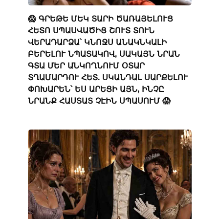
😱 ԳՐԵԹԵ ՄԵԿ ՏԱՐԻ ԾԱՌԱՅԵԼՈՒՑ
ՀԵՏՈ ՍՊԱՍՎԱԾԻՑ ՇՈՒՏ ՏՈՒՆ
ՎԵՐԱԴԱՐՁԱ՝ ԿՆՈՋՍ ԱՆԱԿՆԿԱԼԻ
ԲԵՐԵԼՈՒ ՆՊԱՏԱԿՈՎ, ՍԱԿԱՅՆ ՆՐԱՆ
ԳՏԱ ՄԵՐ ԱՆԿՈՂՆՈՒՄ ՕՏԱՐ
ՏՂԱՄԱՐԴՈՒ ՀԵՏ. ՍԿԱՆԴԱԼ ՍԱՐՔԵԼՈՒ
ՓՈԽԱՐԵՆ՝ ԵՍ ԱՐԵՑԻ ԱՅՆ, ԻՆՉԸ
ՆՐԱՆՔ ՀԱՍՏԱՏ ՉԷԻՆ ՍՊԱՍՈՒՄ 😱