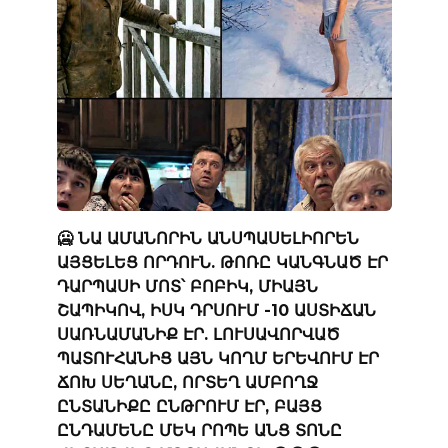
🥶 ՆԱ ԱՄԱՆՈՐԻՆ ԱՆՍՊԱՍԵԼԻՈՐԵՆ
ԱՅՑԵԼԵՑ ՈՐԴՈՒՆ. ԹՈՌԸ ԿԱՆԳՆԱԾ ԷՐ
ԴԱՐՊԱՍԻ ՄՈՏ՝ ԲՈԲԻԿ, ՄԻԱՅՆ
ՇԱՊԻԿՈՎ, ԻՍԿ ԴՐՍՈՒՄ -10 ԱՍՏԻՃԱՆ
ՍԱՌՆԱՄԱՆԻՔ ԷՐ. ԼՈՒՍԱՎՈՐՎԱԾ
ՊԱՏՈՒՀԱՆԻՑ ԱՅՆ ԿՈՂՄ ԵՐԵՎՈՒՄ ԷՐ
ՃՈԽ ՍԵՂԱՆԸ, ՈՐՏԵՂ ԱՄԲՈՂՋ
ԸՆՏԱՆԻՔԸ ԸՆԹՐՈՒՄ ԷՐ, ԲԱՅՑ
ԸՆԴԱՄԵՆԸ ՄԵԿ ՐՈՊԵ ԱՆՑ ՏՈՆԸ