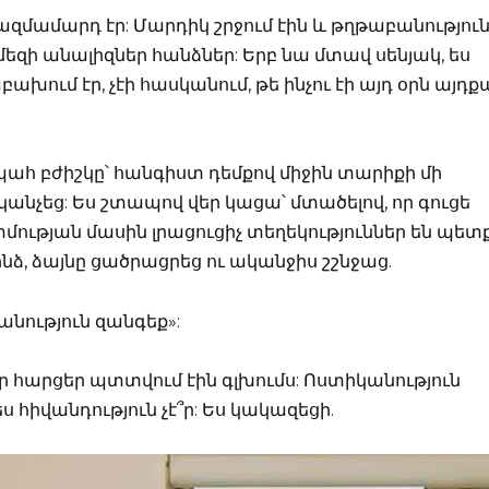
զմամարդ էր: Մարդիկ շրջում էին և թղթաբանությու
մեզի անալիզներ հանձներ: Երբ նա մտավ սենյակ, ես
ախում էր, չէի հասկանում, թե ինչու էի այդ օրն այդք
հ բժիշկը՝ հանգիստ դեմքով միջին տարիքի մի
կանչեց: Ես շտապով վեր կացա՝ մտածելով, որ գուցե
ության մասին լրացուցիչ տեղեկություններ են պետք
ձ, ձայնը ցածրացրեց ու ականջիս շշնջաց.
նություն զանգեք»:
 հարցեր պտտվում էին գլխումս: Ոստիկանություն
 հիվանդություն չէ՞ր: Ես կակազեցի.