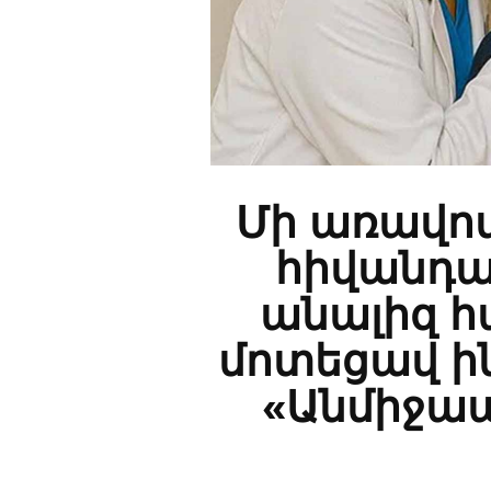
Մի առավոտ
հիվանդա
անալիզ հա
մոտեցավ ին
«Անմիջապ