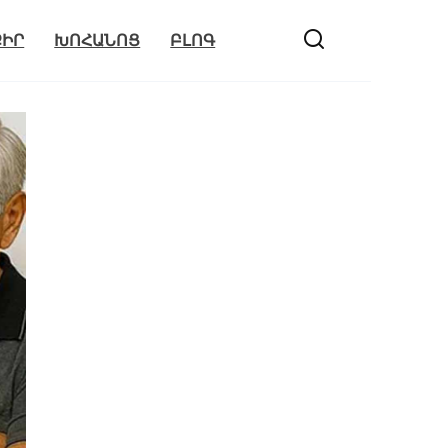
ՔԻՐ
ԽՈՀԱՆՈՑ
ԲԼՈԳ