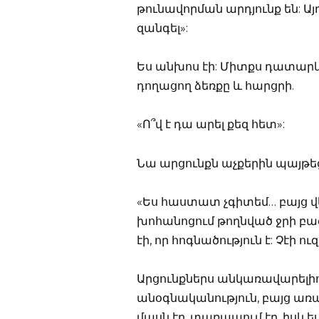
թունավորման արդյունք են: Ա
զանգել»:
Ես անխոս էի: Միտքս դատարկ է
դողացող ձեռքը և հարցրի.
«Ո՞վ է դա արել քեզ հետ»:
Նա արցունքն աչքերին պայթե
«Ես հաստատ չգիտեմ… բայց վե
խոհանոցում թողնված ջրի բա
էի, որ հոգնածություն է: Չէի
Արցունքներս անկառավարելիորե
անօգնականություն, բայց առաջ
մասն էր, տառապում էր, իսկ ե