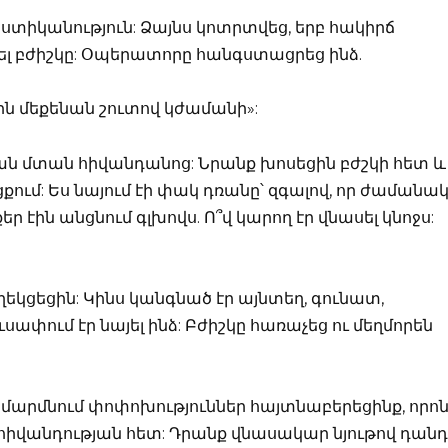
ստիկանություն: Ձայնս կոտրտվեց, երբ հակիրճ
սել բժիշկը: Օպերատորը հանգստացրեց ինձ.
ն մեքենան շուտով կժամանի»:
ան մտան հիվանդանոց: Նրանք խոսեցին բժշկի հետ և
քում: Ես նայում էի փակ դռանը՝ զգալով, որ ժամանա
ր էին անցնում գլխովս. Ո՞վ կարող էր վնասել կնոջս:
ւղեկցեցին: Կինս կանգնած էր այնտեղ, գունատ,
սափում էր նայել ինձ: Բժիշկը հառաչեց ու մեղմորեն
 մարմնում փոփոխություններ հայտնաբերեցինք, որո
հիվանդության հետ: Դրանք վնասակար նյութով դան