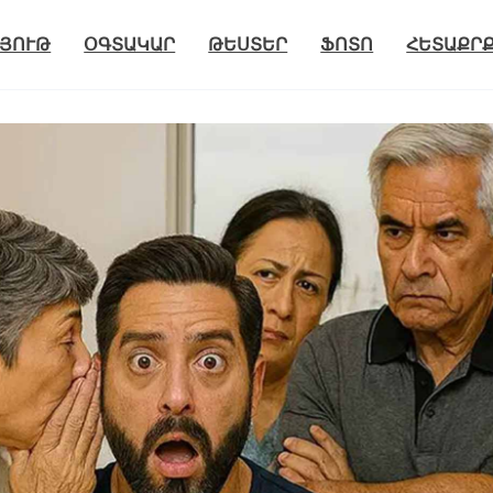
ՅՈՒԹ
ՕԳՏԱԿԱՐ
ԹԵՍՏԵՐ
ՖՈՏՈ
ՀԵՏԱՔՐ