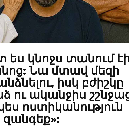
 ես կնոջս տանում է
նոց: Նա մտավ մեզի
նձնելու, իսկ բժիշկը
ձ ու ականջիս շշնջաց
ես ոստիկանություն
զանգեք»: