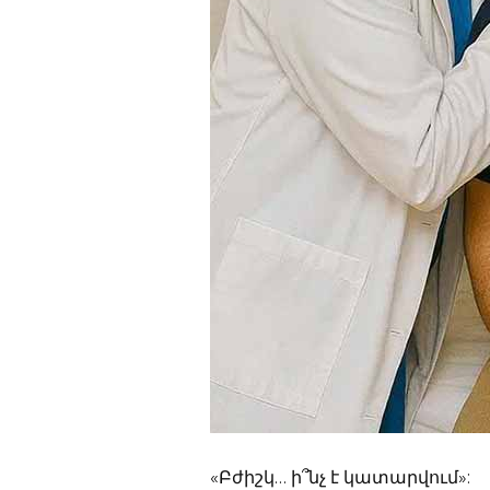
«Բժիշկ… ի՞նչ է կատարվում»: