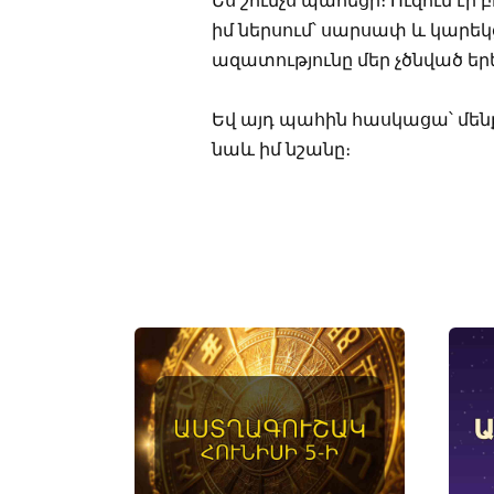
Ես շունչս պահեցի։ Ուզում էի 
իմ ներսում՝ սարսափ և կարեկ
ազատությունը մեր չծնված ե
Եվ այդ պահին հասկացա՝ մենք
նաև իմ նշանը։