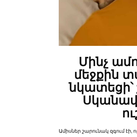
Մինչ ամո
մեջքին 
նկատեցի՝ 
Սկանավո
ո
Ամիսներ շարունակ զգում էի, ո