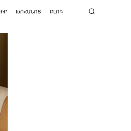
ՔԻՐ
ԽՈՀԱՆՈՑ
ԲԼՈԳ