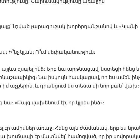
տությունը։ Շարունակությունը առաջին
այք՝ նշված չարագուշակ խորհրդանշանով և «Կլանի
ս։ Ի՞նչ կլան։ Ո՞ւմ սեփականություն։
յլևս զսպել ինձ։ Երբ նա արթնացավ, նստեցի հենց 
երնաշապիկից։ Նա իսկույն հասկացավ, որ ես ամեն ինչ
իմ աչքերին, և դրանցում ես տեսա մի նոր բան՝ վախ։
 նա։ «Բայց վախենում էի, որ կլքես ինձ»։
լ էր ամիսներ առաջ։ Հենց այն ժամանակ, երբ ես նրա
Նա խուճապի էր մատնվել՝ համոզված, որ իր սովորակ