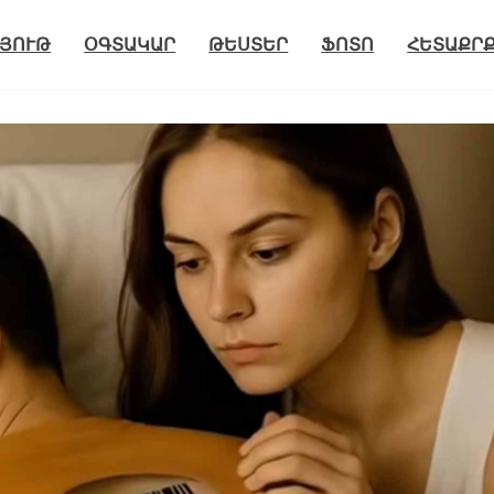
ՅՈՒԹ
ՕԳՏԱԿԱՐ
ԹԵՍՏԵՐ
ՖՈՏՈ
ՀԵՏԱՔՐ