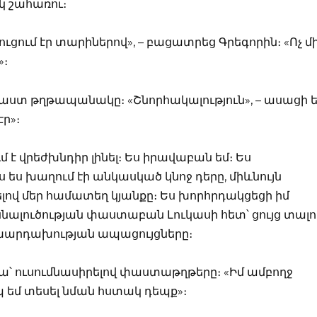
ակ շահառու։
ւցում էր տարիներով», – բացատրեց Գրեգորին։ «Ոչ մ
»։
հաստ թղթապանակը։ «Շնորհակալություն», – ասացի ե
էր»։
է վրեժխնդիր լինել։ Ես իրավաբան եմ։ Ես
 ես խաղում էի անկասկած կնոջ դերը, միևնույն
վ մեր համատեղ կյանքը։ Ես խորհրդակցեցի իմ
սնալուծության փաստաբան Լուկասի հետ՝ ցույց տալո
 խարդախության ապացույցները։
նա՝ ուսումնասիրելով փաստաթղթերը։ «Իմ ամբողջ
եմ տեսել նման հստակ դեպք»։