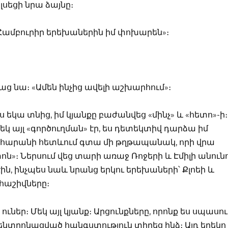
լսեցի նրա ձայնը։
ր… Համբուրիր երեխաներին իմ փոխարեն»։
 ասաց նա։ «Ամեն ինչից ավելի աշխարհում»։
ւրս եկա տնից, իմ կյանքը բաժանվեց «մինչ» և «հետո»-ի։
եկ այլ «գործուղման» էր, ես դետեկտիվ դարձա իմ
հարանի հետևում գտա մի թղթապանակ, որի վրա
տոն»։ Ներսում վեց տարի առաջ Ռոջերի և Էմիլի անուն
, ինչպես նաև նրանց երկու երեխաների՝ Քլոեի և
հաշիվները։
ուներ։ Մեկ այլ կյանք։ Արցունքները, որոնք ես սպասու
կենտրոնացված հանգստություն տիրեց ինձ։ Այդ երեկո