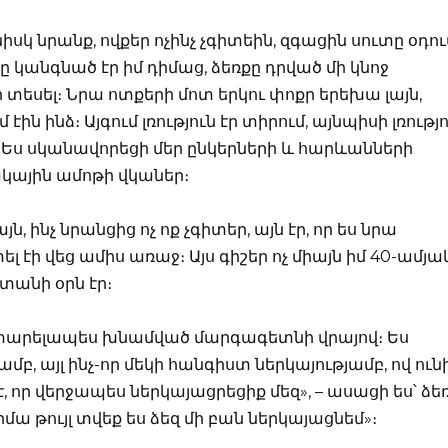
նիսկ նրանք, ովքեր ոչինչ չգիտեին, զգացին սուտը օդու
 կանգնած էր իմ դիմաց, ձեռքը դրված մի կնոջ
ի տեսել։ Նրա ոտքերի մոտ երկու փոքր երեխա լայն,
ին ինձ։ Այգում լռություն էր տիրում, այնպիսի լռությո
 Ես սկանավորեցի մեր ընկերների և հարևանների
ակային ամոթի վկաներ։
յն, ինչ նրանցից ոչ ոք չգիտեր, այն էր, որ ես նրա
էի վեց ամիս առաջ։ Այս գիշեր ոչ միայն իմ 40-ամյա
տանի օրն էր։
տարելապես խնամված մարգագետնի վրայով։ Ես
բ, այլ ինչ-որ մեկի հանգիստ ներկայությամբ, ով ուն
է, որ վերջապես ներկայացրեցիք մեզ», – ասացի ես՝ ձե
մա թույլ տվեք ես ձեզ մի բան ներկայացնեմ»։