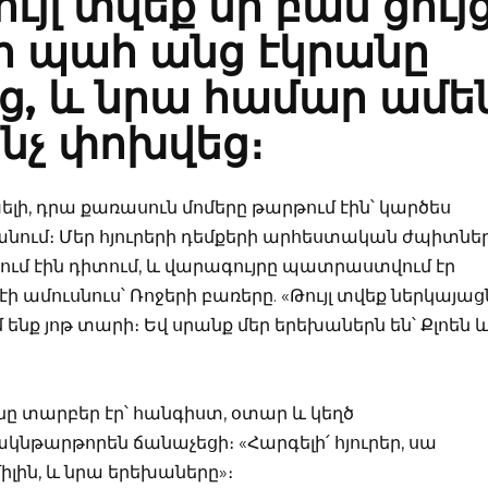
ւյլ տվեք մի բան ցույ
ի պահ անց էկրանը
ց, և նրա համար ամե
ինչ փոխվեց։
լի, դրա քառասուն մոմերը թարթում էին՝ կարծես
նում։ Մեր հյուրերի դեմքերի արհեստական ժպիտնե
ցում էին դիտում, և վարագույրը պատրաստվում էր
էի ամուսնուս՝ Ռոջերի բառերը. «Թույլ տվեք ներկայաց
 ենք յոթ տարի։ Եվ սրանք մեր երեխաներն են՝ Քլոեն 
նը տարբեր էր՝ հանգիստ, օտար և կեղծ
կնթարթորեն ճանաչեցի։ «Հարգելի՛ հյուրեր, սա
միլին, և նրա երեխաները»։