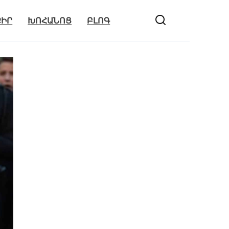
ՔԻՐ
ԽՈՀԱՆՈՑ
ԲԼՈԳ