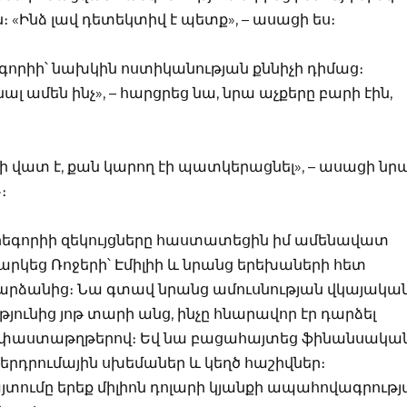
ն։ «Ինձ լավ դետեկտիվ է պետք», – ասացի ես։
եգորիի՝ նախկին ոստիկանության քննիչի դիմաց։
նալ ամեն ինչ», – հարցրեց նա, նրա աչքերը բարի էին,
ի վատ է, քան կարող էի պատկերացնել», – ասացի նր
։
րեգորիի զեկույցները հաստատեցին իմ ամենավատ
րկեց Ռոջերի՝ Էմիլիի և նրանց երեխաների հետ
արձանից։ Նա գտավ նրանց ամուսնության վկայական
ւթյունից յոթ տարի անց, ինչը հնարավոր էր դարձել
ն փաստաթղթերով։ Եվ նա բացահայտեց ֆինանսակա
երդրումային սխեմաներ և կեղծ հաշիվներ։
ումը երեք միլիոն դոլարի կյանքի ապահովագրությ