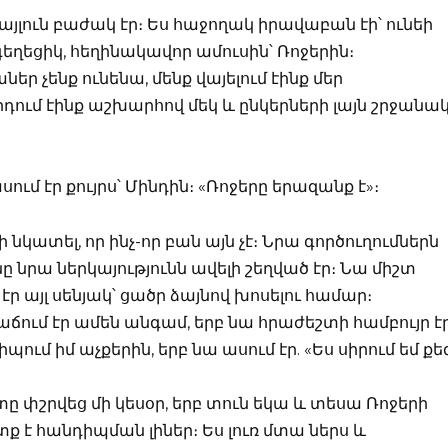
այլուն բաժակ էր։ Ես հաջողակ իրավաբան էի՝ ունեի
եղեցիկ, հեղինակավոր ամուսին՝ Ռոջերին։
եր չենք ունենա, մենք վայելում էինք մեր
ում էինք աշխարհով մեկ և ընկերների լայն շրջանա
սում էր քույրս՝ Մինդին։ «Ռոջերը երազանք է»։
ի նկատել, որ ինչ-որ բան այն չէ։ Նրա գործուղումներն
նրա ներկայությունն ավելի շեղված էր։ Նա միշտ
էր այլ սենյակ՝ ցածր ձայնով խոսելու համար։
աճում էր ամեն անգամ, երբ նա հրաժեշտի համբույր է
պում իմ աչքերին, երբ նա ասում էր. «Ես սիրում եմ քե
 փշրվեց մի կեսօր, երբ տուն եկա և տեսա Ռոջերի
ք է հանդիպման լիներ։ Ես լուռ մտա ներս և