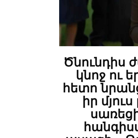
Ծնունդիս 
կնոջ ու ե
հետո նրան
իր մյուս
սառեցի
հանգիս