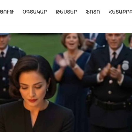
ՅՈՒԹ
ՕԳՏԱԿԱՐ
ԹԵՍՏԵՐ
ՖՈՏՈ
ՀԵՏԱՔՐ