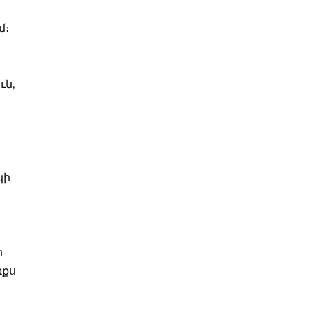
մ։
ւն,
կի
ի
ռքս