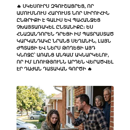
🔥 ՍԿԵՍՈՒՐՍ ԶԳՈՒՇԱՑՐԵՑ, ՈՐ
ԱՄՈՒՍՆՈՒՍ ՀԱՐՈՒՍՏ ՆՈՐ ՍԻՐՈՒՀԻՆ
ԸՆԹՐԻՔԻ Է ԳԱԼԻՍ ԵՎ ՊԱՀԱՆՋԵՑ
ՉԽԱՅՏԱՌԱԿԵԼ ԸՆՏԱՆԻՔԸ։ ԵՍ
ՀՆԱԶԱՆԴՈՐԵՆ ԴՐԵՑԻ ԻՄ ՊԱՏՐԱՍՏԱԾ
ԿԱՐԿԱՆԴԱԿԸ ՆՐԱՆՑ ՍԵՂԱՆԻՆ, ԼԱՅՆ
ԺՊՏԱՑԻ ԵՎ ՆԵՐՍ ԹՈՂԵՑԻ ԱՅԴ
ԿՆՈՋԸ՝ ԱՌԱՆՑ ԱՆԳԱՄ ԱԿՆԱՐԿԵԼՈՒ,
ՈՐ ԻՄ ԼՌՈՒԹՅՈՒՆՆ ԱՐԴԵՆ ՎԵՐԱԾՎԵԼ
ԷՐ ԴԱԺԱՆ ԴԱՏԱԿԱՆ ԳՈՐԾԻ 🔥