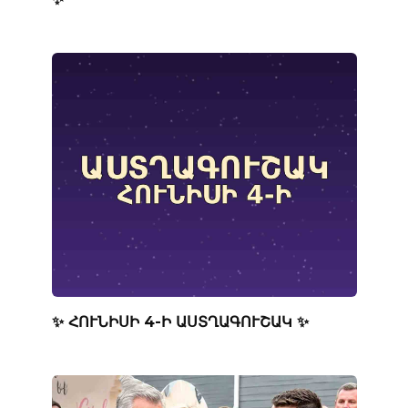
✨ ՀՈՒՆԻՍԻ 4-Ի ԱՍՏՂԱԳՈՒՇԱԿ ✨