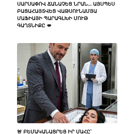
ՍԱՐՍԱՓՈՎ ՃԱՆԱՉԵՑ ՆՐԱՆ… ԱՅՍՊԵՍ
ԲԱՑԱՀԱՅՏՎԵՑ ՎԱԹՍՈՒՆԱՄՅԱ
ՄԱՖԻԱՅԻ ՊԱՐԱԳԼԽԻ ՄՈՒԹ
ԳԱՂՏՆԻՔԸ 💋
🚨 ԲԵՄԱԿԱՆԱՑՐԵՑ ԻՐ ՄԱՀԸ՝