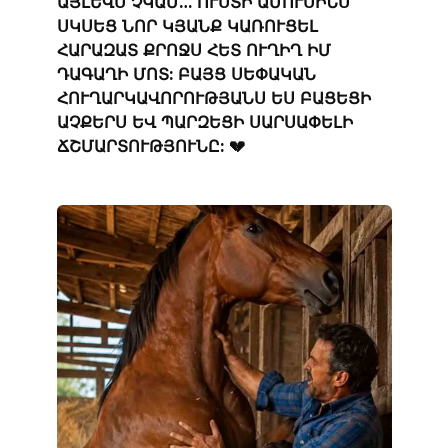
ԱՅԼԵՎՍ ՉԿԱՄ… ՈՒՍՏԻ ԱՄՈՒՍԻՆՍ
ՍԿՍԵՑ ՆՈՐ ԿՅԱՆՔ ԿԱՌՈՒՑԵԼ
ՀԱՐԱԶԱՏ ՔՐՈՋՍ ՀԵՏ ՈՒՂԻՂ ԻՄ
ԴԱԳԱՂԻ ՄՈՏ: ԲԱՅՑ ՍԵՓԱԿԱՆ
ՀՈՒՂԱՐԿԱՎՈՐՈՒԹՅԱՆՍ ԵՍ ԲԱՑԵՑԻ
ԱՉՔԵՐՍ ԵՎ ՊԱՐԶԵՑԻ ՍԱՐՍԱՓԵԼԻ
ՃՇՄԱՐՏՈՒԹՅՈՒՆԸ: 💔