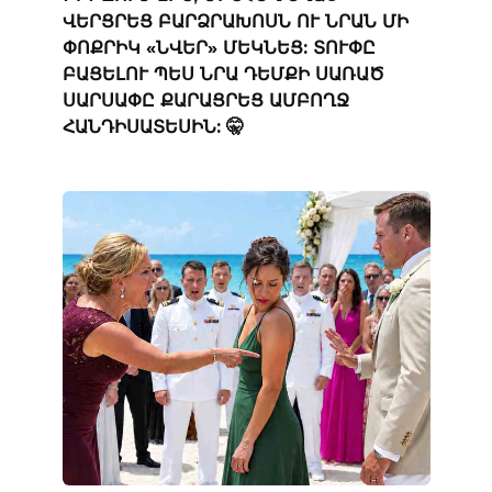
ՎԵՐՑՐԵՑ ԲԱՐՁՐԱԽՈՍՆ ՈՒ ՆՐԱՆ ՄԻ
ՓՈՔՐԻԿ «ՆՎԵՐ» ՄԵԿՆԵՑ: ՏՈՒՓԸ
ԲԱՑԵԼՈՒ ՊԵՍ ՆՐԱ ԴԵՄՔԻ ՍԱՌԱԾ
ՍԱՐՍԱՓԸ ՔԱՐԱՑՐԵՑ ԱՄԲՈՂՋ
ՀԱՆԴԻՍԱՏԵՍԻՆ: 🤫