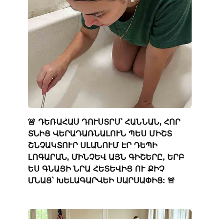
🚨 ԴԵՌԱՀԱՍ ԴՈՒՍՏՐՍ՝ ՀԱՆՆԱՆ, ՀՈՐ
ՏՆԻՑ ՎԵՐԱԴԱՌՆԱԼՈՒՆ ՊԵՍ ՄԻՇՏ
ՇՆՉԱԿՏՈՒՐ ՍԼԱՆՈՒՄ ԷՐ ԴԵՊԻ
ԼՈԳԱՐԱՆ, ՄԻՆՉԵՎ ԱՅՆ ԳԻՇԵՐԸ, ԵՐԲ
ԵՍ ԳՆԱՑԻ ՆՐԱ ՀԵՏԵՎԻՑ ՈՒ ՔԻՉ
ՄՆԱՑ՝ ԽԵԼԱԳԱՐՎԵԻ ՍԱՐՍԱՓԻՑ: 🚨