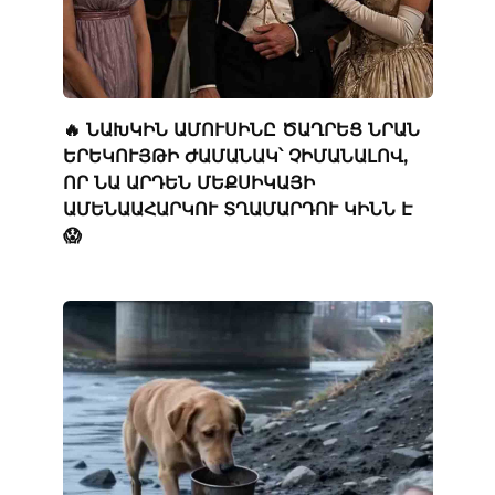
🔥 ՆԱԽԿԻՆ ԱՄՈՒՍԻՆԸ ԾԱՂՐԵՑ ՆՐԱՆ
ԵՐԵԿՈՒՅԹԻ ԺԱՄԱՆԱԿ՝ ՉԻՄԱՆԱԼՈՎ,
ՈՐ ՆԱ ԱՐԴԵՆ ՄԵՔՍԻԿԱՅԻ
ԱՄԵՆԱԱՀԱՐԿՈՒ ՏՂԱՄԱՐԴՈՒ ԿԻՆՆ Է
😱