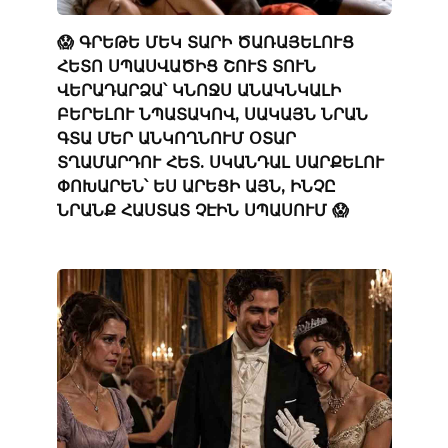
😱 ԳՐԵԹԵ ՄԵԿ ՏԱՐԻ ԾԱՌԱՅԵԼՈՒՑ
ՀԵՏՈ ՍՊԱՍՎԱԾԻՑ ՇՈՒՏ ՏՈՒՆ
ՎԵՐԱԴԱՐՁԱ՝ ԿՆՈՋՍ ԱՆԱԿՆԿԱԼԻ
ԲԵՐԵԼՈՒ ՆՊԱՏԱԿՈՎ, ՍԱԿԱՅՆ ՆՐԱՆ
ԳՏԱ ՄԵՐ ԱՆԿՈՂՆՈՒՄ ՕՏԱՐ
ՏՂԱՄԱՐԴՈՒ ՀԵՏ. ՍԿԱՆԴԱԼ ՍԱՐՔԵԼՈՒ
ՓՈԽԱՐԵՆ՝ ԵՍ ԱՐԵՑԻ ԱՅՆ, ԻՆՉԸ
ՆՐԱՆՔ ՀԱՍՏԱՏ ՉԷԻՆ ՍՊԱՍՈՒՄ 😱