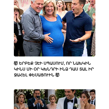
🤯 ԵՐԲԵՔ ՉԷԻ ՍՊԱՍՈՒՄ, ՈՐ ՆԱԽԿԻՆ
ԿԻՆՍ ՄԻ ՕՐ ԿԽՆԴՐԻ ԻՆՁ ԴԱՍ ՏԱԼ ԻՐ
ՋԱՀԵԼ ՓԵՍԱՑՈՒԻՆ 🤯