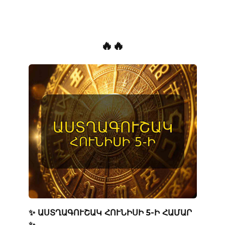
🔥🔥
✨ ԱՍՏՂԱԳՈՒՇԱԿ ՀՈՒՆԻՍԻ 5-Ի ՀԱՄԱՐ
✨