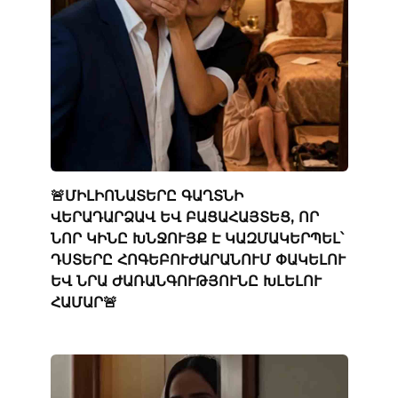
🚨ՄԻԼԻՈՆԱՏԵՐԸ ԳԱՂՏՆԻ
ՎԵՐԱԴԱՐՁԱՎ ԵՎ ԲԱՑԱՀԱՅՏԵՑ, ՈՐ
ՆՈՐ ԿԻՆԸ ԽՆՋՈՒՅՔ Է ԿԱԶՄԱԿԵՐՊԵԼ՝
ԴՍՏԵՐԸ ՀՈԳԵԲՈՒԺԱՐԱՆՈՒՄ ՓԱԿԵԼՈՒ
ԵՎ ՆՐԱ ԺԱՌԱՆԳՈՒԹՅՈՒՆԸ ԽԼԵԼՈՒ
ՀԱՄԱՐ🚨