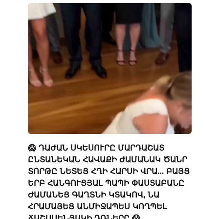
😱 ԴԱԺԱՆ ՍԿԵՍՈՒՐԸ ՄԱՐԴԱՇԱՏ
ԸՆՏԱՆԵԿԱՆ ՀԱՎԱՔԻ ԺԱՄԱՆԱԿ ԾԱՆՐ
ՏՈՐԹԸ ՆԵՏԵՑ ՀՂԻ ՀԱՐՍԻ ՎՐԱ… ԲԱՅՑ
ԵՐԲ ՀԱՆԳՈՒՑՅԱԼ ՊԱՊԻ ՓԱՍՏԱԲԱՆԸ
ԺԱՄԱՆԵՑ ԳԱՂՏՆԻ ԿՏԱԿՈՎ, ՆԱ
ՀՐԱՄԱՅԵՑ ԱՆՄԻՋԱՊԵՍ ԿՈՂՊԵԼ
ՃԱՇԱՍԵՆՅԱԿԻ ԴՌՆԵՐԸ 😱