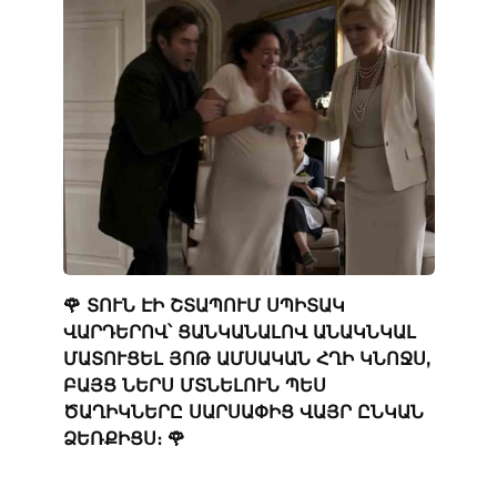
🌹 ՏՈՒՆ ԷԻ ՇՏԱՊՈՒՄ ՍՊԻՏԱԿ
ՎԱՐԴԵՐՈՎ՝ ՑԱՆԿԱՆԱԼՈՎ ԱՆԱԿՆԿԱԼ
ՄԱՏՈՒՑԵԼ ՅՈԹ ԱՄՍԱԿԱՆ ՀՂԻ ԿՆՈՋՍ,
ԲԱՅՑ ՆԵՐՍ ՄՏՆԵԼՈՒՆ ՊԵՍ
ԾԱՂԻԿՆԵՐԸ ՍԱՐՍԱՓԻՑ ՎԱՅՐ ԸՆԿԱՆ
ՁԵՌՔԻՑՍ։ 🌹