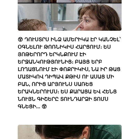
😲 ԴՈՒՍՏՐՍ ԻՆՁ ԱՄԵՐԻԿԱ ԷՐ ԿԱՆՉԵԼ՝
ՕԳՆԵԼՈՒ ԹՈՌՆԻԿԻՍ ՀԱՐՑՈՒՄ։ ԵՍ
ՅՈԹԵՐՈՐԴ ԵՐԿՆՔՈՒՄ ԷԻ
ԵՐՋԱՆԿՈՒԹՅՈՒՆԻՑ։ ԲԱՅՑ ԵՐԲ
ԼՈՂԱՑՆՈՒՄ ԷԻ ՓՈՔՐԻԿԻՍ, ՆԱ ԻՐ ԹԱՑ
ՄԱՏԻԿՈՎ ԴԻՊԱՎ ՔԹԻՍ ՈՒ ԱՍԱՑ ՄԻ
ԲԱՆ, ՈՐԻՑ ԱՐՅՈՒՆՍ ՍԱՌԵՑ
ԵՐԱԿՆԵՐՈՒՄՍ։ ԵՍ ՔԱՐԱՑԱ ԵՎ ՀԵՆՑ
ՆՈՒՅՆ ԳԻՇԵՐԸ ՏՈՒՆԴԱՐՁԻ ՏՈՄՍ
ԳՆԵՑԻ… 😲