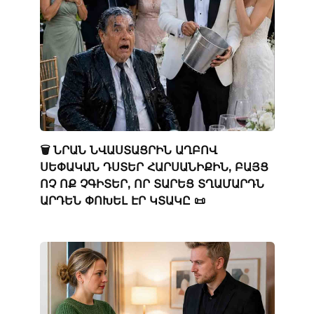
🗑️ ՆՐԱՆ ՆՎԱՍՏԱՑՐԻՆ ԱՂԲՈՎ
ՍԵՓԱԿԱՆ ԴՍՏԵՐ ՀԱՐՍԱՆԻՔԻՆ, ԲԱՅՑ
ՈՉ ՈՔ ՉԳԻՏԵՐ, ՈՐ ՏԱՐԵՑ ՏՂԱՄԱՐԴՆ
ԱՐԴԵՆ ՓՈԽԵԼ ԷՐ ԿՏԱԿԸ 📜