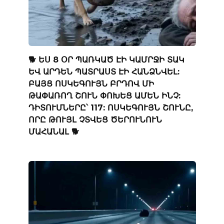
🐕 ԵՍ 8 ՕՐ ՊԱՌԿԱԾ ԷԻ ԿԱՄՐՋԻ ՏԱԿ
ԵՎ ԱՐԴԵՆ ՊԱՏՐԱՍՏ ԷԻ ՀԱՆՁՆՎԵԼ:
ԲԱՅՑ ՈՍԿԵԳՈՒՅՆ ԲՐԴՈՎ ՄԻ
ԹԱՓԱՌՈՂ ՇՈՒՆ ՓՈԽԵՑ ԱՄԵՆ ԻՆՉ:
ԴԻՏՈՒՄՆԵՐԸ՝ 117: ՈՍԿԵԳՈՒՅՆ ՇՈՒՆԸ,
ՈՐԸ ԹՈՒՅԼ ՉՏՎԵՑ ԾԵՐՈՒՆՈՒՆ
ՄԱՀԱՆԱԼ 🐕