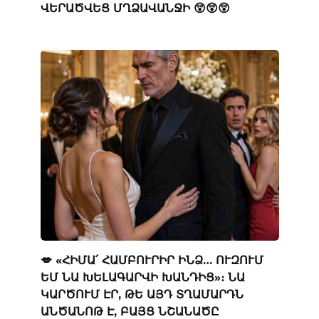
ՎԵՐԱԾՎԵՑ ՄՂՁԱՎԱՆՋԻ 😲😲😲
💋 «ՀԻՄԱ՛ ՀԱՄԲՈՒՐԻՐ ԻՆՁ… ՈՒԶՈՒՄ
ԵՄ ՆԱ ԽԵԼԱԳԱՐՎԻ ԽԱՆԴԻՑ»։ ՆԱ
ԿԱՐԾՈՒՄ ԷՐ, ԹԵ ԱՅԴ ՏՂԱՄԱՐԴՆ
ԱՆԾԱՆՈԹ Է, ԲԱՅՑ ՆՇԱՆԱԾԸ