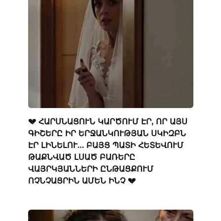
💔 ՀԱՐՍՆԱՑՈՒՆ ԿԱՐԾՈՒՄ ԷՐ, ՈՐ ԱՅՍ
ԳԻՇԵՐԸ ԻՐ ԵՐՋԱՆԿՈՒԹՅԱՆ ՍԿԻԶԲՆ
ԷՐ ԼԻՆԵԼՈՒ… ԲԱՅՑ ՊԱՏԻ ՀԵՏԵՎՈՒՄ
ԹԱՔՆՎԱԾ ԼՍԱԾ ԲԱՌԵՐԸ
ՎԱՅՐԿՅԱՆՆԵՐԻ ԸՆԹԱՑՔՈՒՄ
ՈՉՆՉԱՑՐԻՆ ԱՄԵՆ ԻՆՉ 💔