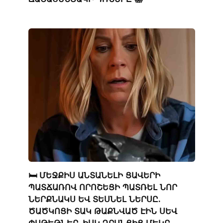
🛏️ ՄԵՋՔԻՍ ԱՆՏԱՆԵԼԻ ՑԱՎԵՐԻ
ՊԱՏՃԱՌՈՎ ՈՐՈՇԵՑԻ ՊԱՏՌԵԼ ՆՈՐ
ՆԵՐՔՆԱԿՍ ԵՎ ՏԵՍՆԵԼ ՆԵՐՍԸ.
ԾԱԾԿՈՑԻ ՏԱԿ ԹԱՔՆՎԱԾ ԷԻՆ ՍԵՎ