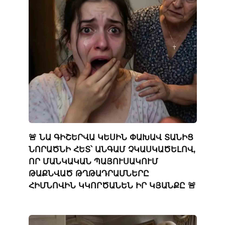
🚨 ՆԱ ԳԻՇԵՐՎԱ ԿԵՍԻՆ ՓԱԽԱՎ ՏԱՆԻՑ
ՆՈՐԱԾՆԻ ՀԵՏ՝ ԱՆԳԱՄ ՉԿԱՍԿԱԾԵԼՈՎ,
ՈՐ ՄԱՆԿԱԿԱՆ ՊԱՅՈՒՍԱԿՈՒՄ
ԹԱՔՆՎԱԾ ԹՂԹԱԴՐԱՄՆԵՐԸ
ՀԻՄՆՈՎԻՆ ԿԿՈՐԾԱՆԵՆ ԻՐ ԿՅԱՆՔԸ 🚨