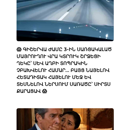
😱 ԳԻՇԵՐՎԱ ԺԱՄԸ 3-ԻՆ ՍԱՌՑԱԿԱԼԱԾ
ՄԱՅՐՈՒՂՈՒ ՎՐԱ ԿՏՐՈՒԿ ՇՐՋԵՑԻ
ՂԵԿԸ՝ ՍԵՎ ԱՂԲԻ ՏՈՊՐԱԿԻՆ
ՉԲԱԽՎԵԼՈՒ ՀԱՄԱՐ… ԲԱՅՑ ՆԱՅԵԼՈՎ
ՀԵՏԱԴԻՏԱԿ ՀԱՅԵԼՈՒ ՄԵՋ ԵՎ
ՏԵՍՆԵԼՈՎ ՆԵՐՍՈՒՄ ՍԱՌԱԾԸ՝ ՍԻՐՏՍ
ՔԱՐԱՑԱՎ 😱