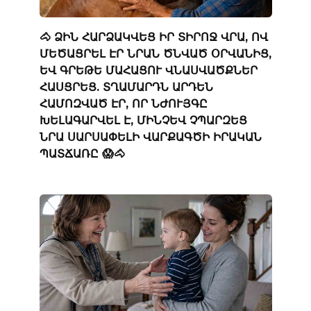
🐴 ՁԻՆ ՀԱՐՁԱԿՎԵՑ ԻՐ ՏԻՐՈՋ ՎՐԱ, ՈՎ
ՄԵԾԱՑՐԵԼ ԷՐ ՆՐԱՆ ԾՆՎԱԾ ՕՐՎԱՆԻՑ,
ԵՎ ԳՐԵԹԵ ՄԱՀԱՑՈՒ ՎՆԱՍՎԱԾՔՆԵՐ
ՀԱՍՑՐԵՑ. ՏՂԱՄԱՐԴՆ ԱՐԴԵՆ
ՀԱՄՈԶՎԱԾ ԷՐ, ՈՐ ՆԺՈՒՅԳԸ
ԽԵԼԱԳԱՐՎԵԼ Է, ՄԻՆՉԵՎ ՉՊԱՐԶԵՑ
ՆՐԱ ՍԱՐՍԱՓԵԼԻ ՎԱՐՔԱԳԾԻ ԻՐԱԿԱՆ
ՊԱՏՃԱՌԸ 😱🐴