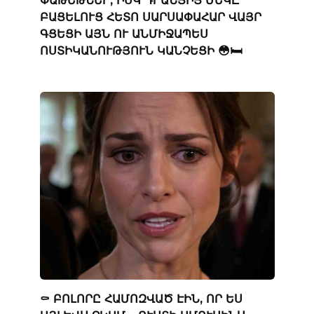
ՓԱԹԵԹՆԵՐ, ԻՍԿ ԴՐԱՆՑԻՑ ՄԵԿԸ
ԲԱՑԵԼՈՒՑ ՀԵՏՈ ՍԱՐՍԱՓԱՀԱՐ ՎԱՅՐ
ԳՑԵՑԻ ԱՅՆ ՈՒ ԱՆՄԻՋԱՊԵՍ
ՈՍՏԻԿԱՆՈՒԹՅՈՒՆ ԿԱՆՉԵՑԻ 😳🛏️
⚰️ ԲՈԼՈՐԸ ՀԱՄՈԶՎԱԾ ԷԻՆ, ՈՐ ԵՍ