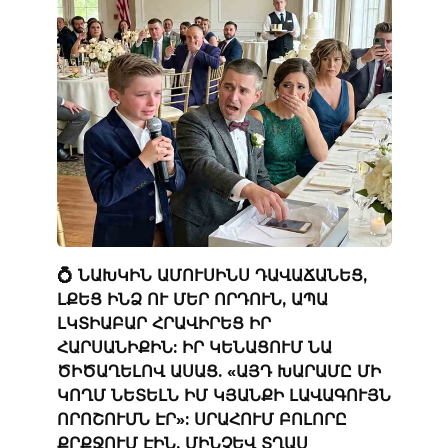
💍 ՆԱԽԿԻՆ ԱՄՈՒՍԻՆՍ ԴԱՎԱՃԱՆԵՑ,
ԼՔԵՑ ԻՆՁ ՈՒ ՄԵՐ ՈՐԴՈՒՆ, ԱՊԱ
ԼԿՏԻԱԲԱՐ ՀՐԱՎԻՐԵՑ ԻՐ
ՀԱՐՍԱՆԻՔԻՆ: ԻՐ ԿԵՆԱՑՈՒՄ ՆԱ
ԾԻԾԱՂԵԼՈՎ ԱՍԱՑ. «ԱՅԴ ԽԱՐԱՄԸ ՄԻ
ԿՈՂՄ ՆԵՏԵԼՆ ԻՄ ԿՅԱՆՔԻ ԼԱՎԱԳՈՒՅՆ
ՈՐՈՇՈՒՄՆ ԷՐ»: ՍՐԱՀՈՒՄ ԲՈԼՈՐԸ
ՔՐՔՋՈՒՄ ԷԻՆ, ՄԻՆՉԵՎ ՏՂԱՍ