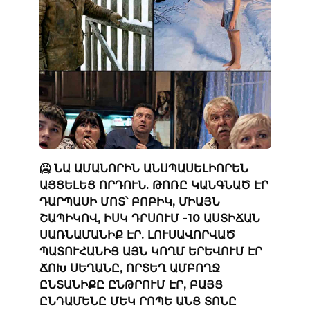
🥶 ՆԱ ԱՄԱՆՈՐԻՆ ԱՆՍՊԱՍԵԼԻՈՐԵՆ
ԱՅՑԵԼԵՑ ՈՐԴՈՒՆ. ԹՈՌԸ ԿԱՆԳՆԱԾ ԷՐ
ԴԱՐՊԱՍԻ ՄՈՏ՝ ԲՈԲԻԿ, ՄԻԱՅՆ
ՇԱՊԻԿՈՎ, ԻՍԿ ԴՐՍՈՒՄ -10 ԱՍՏԻՃԱՆ
ՍԱՌՆԱՄԱՆԻՔ ԷՐ. ԼՈՒՍԱՎՈՐՎԱԾ
ՊԱՏՈՒՀԱՆԻՑ ԱՅՆ ԿՈՂՄ ԵՐԵՎՈՒՄ ԷՐ
ՃՈԽ ՍԵՂԱՆԸ, ՈՐՏԵՂ ԱՄԲՈՂՋ
ԸՆՏԱՆԻՔԸ ԸՆԹՐՈՒՄ ԷՐ, ԲԱՅՑ
ԸՆԴԱՄԵՆԸ ՄԵԿ ՐՈՊԵ ԱՆՑ ՏՈՆԸ