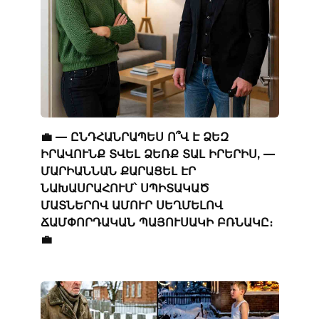
💼 — ԸՆԴՀԱՆՐԱՊԵՍ Ո՞Վ Է ՁԵԶ
ԻՐԱՎՈՒՆՔ ՏՎԵԼ ՁԵՌՔ ՏԱԼ ԻՐԵՐԻՍ, —
ՄԱՐԻԱՆՆԱՆ ՔԱՐԱՑԵԼ ԷՐ
ՆԱԽԱՍՐԱՀՈՒՄ՝ ՍՊԻՏԱԿԱԾ
ՄԱՏՆԵՐՈՎ ԱՄՈՒՐ ՍԵՂՄԵԼՈՎ
ՃԱՄՓՈՐԴԱԿԱՆ ՊԱՅՈՒՍԱԿԻ ԲՌՆԱԿԸ։
💼