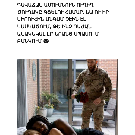
ԴԱՎԱՃԱՆ ԱՄՈՒՍՆՈՒՆ ՈՒՂԻՂ
ԾՈՒՂԱԿԸ ԳՑԵԼՈՒ ՀԱՄԱՐ. ՆԱ ՈՒ ԻՐ
ՍԻՐՈՒՀԻՆ ԱՆԳԱՄ ՉԷԻՆ ԷԼ
ԿԱՍԿԱԾՈՒՄ, ԹԵ ԻՆՉ ԴԱԺԱՆ
ԱՆԱԿՆԿԱԼ ԷՐ ՆՐԱՆՑ ՍՊԱՍՈՒՄ
ԲԱՆԿՈՒՄ 😱