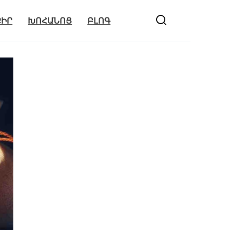
ՔԻՐ
ԽՈՀԱՆՈՑ
ԲԼՈԳ