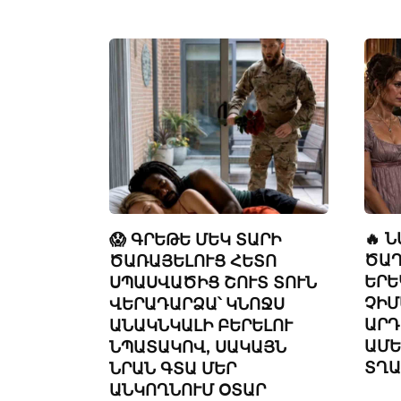
🔥 
😱 ԳՐԵԹԵ ՄԵԿ ՏԱՐԻ
ԾԱՂ
ԾԱՌԱՅԵԼՈՒՑ ՀԵՏՈ
ԵՐԵ
ՍՊԱՍՎԱԾԻՑ ՇՈՒՏ ՏՈՒՆ
ՉԻՄ
ՎԵՐԱԴԱՐՁԱ՝ ԿՆՈՋՍ
ԱՐԴ
ԱՆԱԿՆԿԱԼԻ ԲԵՐԵԼՈՒ
ԱՄԵ
ՆՊԱՏԱԿՈՎ, ՍԱԿԱՅՆ
ՏՂԱ
ՆՐԱՆ ԳՏԱ ՄԵՐ
ԱՆԿՈՂՆՈՒՄ ՕՏԱՐ