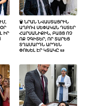
ՒՄ,
🗑️ ՆՐԱՆ ՆՎԱՍՏԱՑՐԻՆ
 ՕՐ
ԱՂԲՈՎ ՍԵՓԱԿԱՆ ԴՍՏԵՐ
Լ ԻՐ
ՀԱՐՍԱՆԻՔԻՆ, ԲԱՅՑ ՈՉ

ՈՔ ՉԳԻՏԵՐ, ՈՐ ՏԱՐԵՑ
ՏՂԱՄԱՐԴՆ ԱՐԴԵՆ
ՓՈԽԵԼ ԷՐ ԿՏԱԿԸ 📜