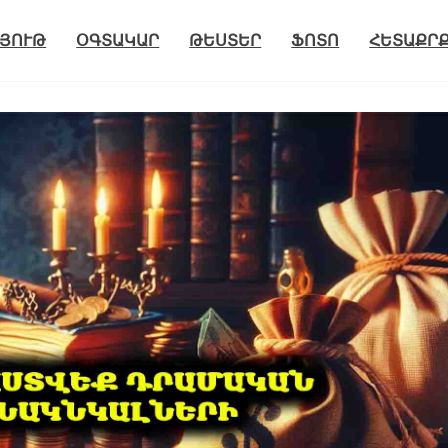
ՅՈՒԹ
ՕԳՏԱԿԱՐ
ԹԵՍՏԵՐ
ՖՈՏՈ
ՀԵՏԱՔՐ