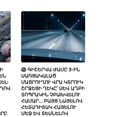
ԷԻ
😱 ԳԻՇԵՐՎԱ ԺԱՄԸ 3-ԻՆ
ԵՆ
ՍԱՌՑԱԿԱԼԱԾ
ԵԼ:
ՄԱՅՐՈՒՂՈՒ ՎՐԱ ԿՏՐՈՒԿ
ՐԴՈՎ
ՇՐՋԵՑԻ ՂԵԿԸ՝ ՍԵՎ ԱՂԲԻ
ՏՈՊՐԱԿԻՆ ՉԲԱԽՎԵԼՈՒ
ՀԱՄԱՐ… ԲԱՅՑ ՆԱՅԵԼՈՎ
ՀԵՏԱԴԻՏԱԿ ՀԱՅԵԼՈՒ
ՈՐԸ
ՄԵՋ ԵՎ ՏԵՍՆԵԼՈՎ