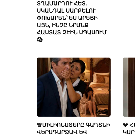
ՏՂԱՄԱՐԴՈՒ ՀԵՏ.
ՍԿԱՆԴԱԼ ՍԱՐՔԵԼՈՒ
ՓՈԽԱՐԵՆ՝ ԵՍ ԱՐԵՑԻ
ԱՅՆ, ԻՆՉԸ ՆՐԱՆՔ
ՀԱՍՏԱՏ ՉԷԻՆ ՍՊԱՍՈՒՄ
😱
🚨ՄԻԼԻՈՆԱՏԵՐԸ ԳԱՂՏՆԻ
💔 
ՎԵՐԱԴԱՐՁԱՎ ԵՎ
ԿԱՐ