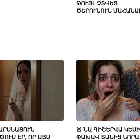
ԹՈՒՅԼ ՉՏՎԵՑ
ԾԵՐՈՒՆՈՒՆ ՄԱՀԱՆԱԼ
ՀԱՐՍՆԱՑՈՒՆ
🚨 ՆԱ ԳԻՇԵՐՎԱ ԿԵՍ
ԾՈՒՄ ԷՐ, ՈՐ ԱՅՍ
ՓԱԽԱՎ ՏԱՆԻՑ ՆՈՐԱ