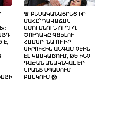
Ր
🚨 ԲԵՄԱԿԱՆԱՑՐԵՑ ԻՐ
ՄԱՀԸ՝ ԴԱՎԱՃԱՆ
»։
ԱՄՈՒՍՆՈՒՆ ՈՒՂԻՂ
ԱՅԴ
ԾՈՒՂԱԿԸ ԳՑԵԼՈՒ
 Է,
ՀԱՄԱՐ. ՆԱ ՈՒ ԻՐ
ՍԻՐՈՒՀԻՆ ԱՆԳԱՄ ՉԷԻՆ
Ց
ԷԼ ԿԱՍԿԱԾՈՒՄ, ԹԵ ԻՆՉ
ԴԱԺԱՆ ԱՆԱԿՆԿԱԼ ԷՐ
ՆՐԱՆՑ ՍՊԱՍՈՒՄ
ԻԱՅԻ
ԲԱՆԿՈՒՄ 😱