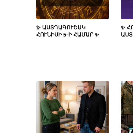
✨ ԱՍՏՂԱԳՈՒՇԱԿ
✨ Հ
ՀՈՒՆԻՍԻ 5-Ի ՀԱՄԱՐ ✨
ԱՍՏ