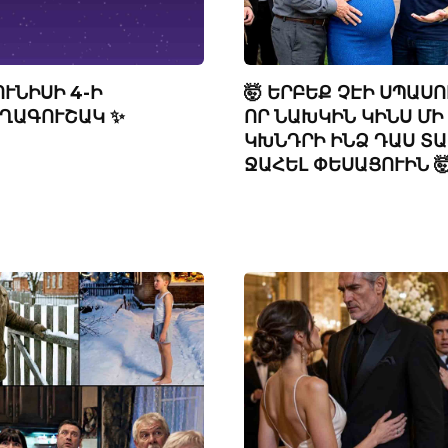
ՈՒՆԻՍԻ 4-Ի
🤯 ԵՐԲԵՔ ՉԷԻ ՍՊԱՍՈ
ՂԱԳՈՒՇԱԿ ✨
ՈՐ ՆԱԽԿԻՆ ԿԻՆՍ ՄԻ
ԿԽՆԴՐԻ ԻՆՁ ԴԱՍ ՏԱ
ՋԱՀԵԼ ՓԵՍԱՑՈՒԻՆ 