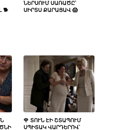
ՆԵՐՍՈՒՄ ՍԱՌԱԾԸ՝
 🐕
ՍԻՐՏՍ ՔԱՐԱՑԱՎ 😱
ԻՆ
🌹 ՏՈՒՆ ԷԻ ՇՏԱՊՈՒՄ
ԾՆԻ
ՍՊԻՏԱԿ ՎԱՐԴԵՐՈՎ՝