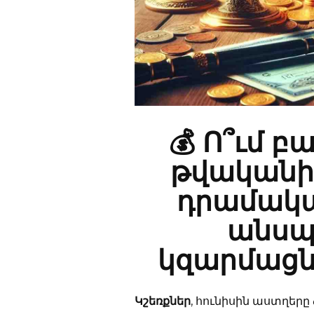
💰 Ո՞ւմ բ
թվականի 
դրամակա
անսպ
կզարմացն
Կշեռքներ
, հունիսին աստղեր