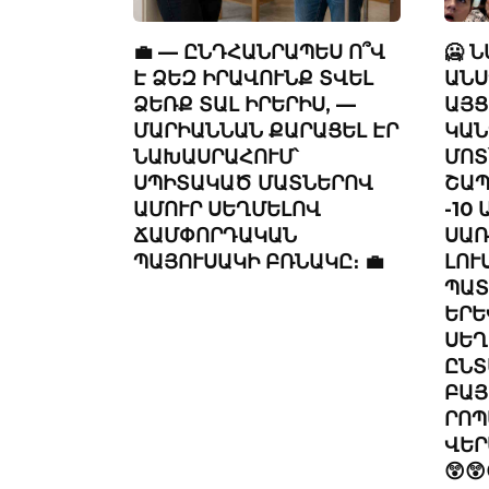
💼 — ԸՆԴՀԱՆՐԱՊԵՍ Ո՞Վ
🥶 
Է ՁԵԶ ԻՐԱՎՈՒՆՔ ՏՎԵԼ
ԱՆՍ
ՁԵՌՔ ՏԱԼ ԻՐԵՐԻՍ, —
ԱՅՑ
ՄԱՐԻԱՆՆԱՆ ՔԱՐԱՑԵԼ ԷՐ
ԿԱՆ
ՆԱԽԱՍՐԱՀՈՒՄ՝
ՄՈՏ
ՍՊԻՏԱԿԱԾ ՄԱՏՆԵՐՈՎ
ՇԱՊ
ԱՄՈՒՐ ՍԵՂՄԵԼՈՎ
-10
ՃԱՄՓՈՐԴԱԿԱՆ
ՍԱՌ
ՊԱՅՈՒՍԱԿԻ ԲՌՆԱԿԸ։ 💼
ԼՈՒ
ՊԱՏ
ԵՐԵ
ՍԵՂ
ԸՆՏ
ԲԱՅ
ՐՈՊ
ՎԵՐ
😲😲