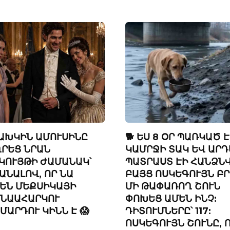
ՆԱԽԿԻՆ ԱՄՈՒՍԻՆԸ
🐕 ԵՍ 8 ՕՐ ՊԱՌԿԱԾ 
ՐԵՑ ՆՐԱՆ
ԿԱՄՐՋԻ ՏԱԿ ԵՎ ԱՐԴ
ԿՈՒՅԹԻ ԺԱՄԱՆԱԿ՝
ՊԱՏՐԱՍՏ ԷԻ ՀԱՆՁՆՎ
ԱՆԱԼՈՎ, ՈՐ ՆԱ
ԲԱՅՑ ՈՍԿԵԳՈՒՅՆ Բ
ԵՆ ՄԵՔՍԻԿԱՅԻ
ՄԻ ԹԱՓԱՌՈՂ ՇՈՒՆ
ՆԱԱՀԱՐԿՈՒ
ՓՈԽԵՑ ԱՄԵՆ ԻՆՉ:
ՄԱՐԴՈՒ ԿԻՆՆ Է 😱
ԴԻՏՈՒՄՆԵՐԸ՝ 117:
ՈՍԿԵԳՈՒՅՆ ՇՈՒՆԸ, 