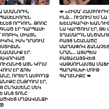
ՆԱ ԱՄԱՆՈՐԻՆ
💋 «ՀԻՄԱ՛ ՀԱՄԲՈՒՐԻ
ՊԱՍԵԼԻՈՐԵՆ
ԻՆՁ… ՈՒԶՈՒՄ ԵՄ ՆԱ
ԵԼԵՑ ՈՐԴՈՒՆ. ԹՈՌԸ
ԽԵԼԱԳԱՐՎԻ ԽԱՆԴԻՑ
ԳՆԱԾ ԷՐ ԴԱՐՊԱՍԻ
ՆԱ ԿԱՐԾՈՒՄ ԷՐ, ԹԵ 
՝ ԲՈԲԻԿ, ՄԻԱՅՆ
ՏՂԱՄԱՐԴՆ ԱՆԾԱՆՈԹ
ԻԿՈՎ, ԻՍԿ ԴՐՍՈՒՄ
ԲԱՅՑ ՆՇԱՆԱԾԸ
 ԱՍՏԻՃԱՆ
ՍԱՐՍԱՓՈՎ ՃԱՆԱՉԵ
ՆԱՄԱՆԻՔ ԷՐ.
ՆՐԱՆ… ԱՅՍՊԵՍ
ՍԱՎՈՐՎԱԾ
ԲԱՑԱՀԱՅՏՎԵՑ
ՈՒՀԱՆԻՑ ԱՅՆ ԿՈՂՄ
ՎԱԹՍՈՒՆԱՄՅԱ ՄԱՖ
ՎՈՒՄ ԷՐ ՃՈԽ
ՊԱՐԱԳԼԽԻ ՄՈՒԹ
ԱՆԸ, ՈՐՏԵՂ ԱՄԲՈՂՋ
ԳԱՂՏՆԻՔԸ 💋
ԱՆԻՔԸ ԸՆԹՐՈՒՄ ԷՐ,
Ց ԸՆԴԱՄԵՆԸ ՄԵԿ
Ե ԱՆՑ ՏՈՆԸ
ԱԾՎԵՑ ՄՂՁԱՎԱՆՋԻ
😲