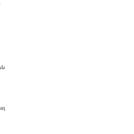
,
ն
ան
ալ