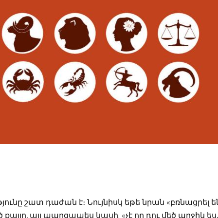
ւնը շատ դաժան է։ Նույնիսկ եթե նրան «բռնացրել են
քայլը, այլ պարզապես կասի. «չէ որ դու մեծ աղջիկ ես,