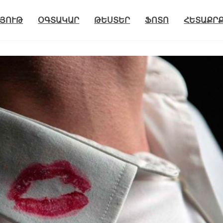
ՅՈՒԹ
ՕԳՏԱԿԱՐ
ԹԵՍՏԵՐ
ՖՈՏՈ
ՀԵՏԱՔՐ