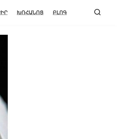
ՔԻՐ
ԽՈՀԱՆՈՑ
ԲԼՈԳ