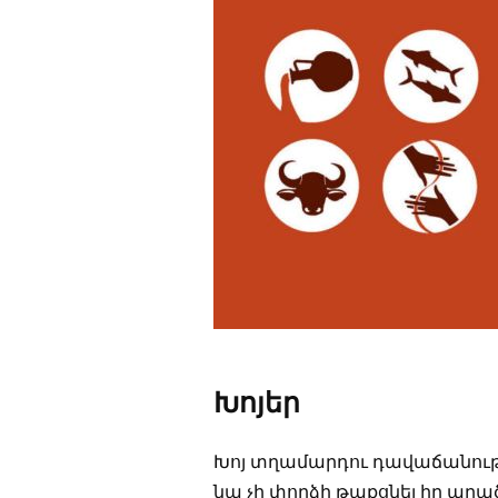
Խոյեր
Խոյ տղամարդու դավաճանությո
նա չի փորձի թաքցնել իր արած 