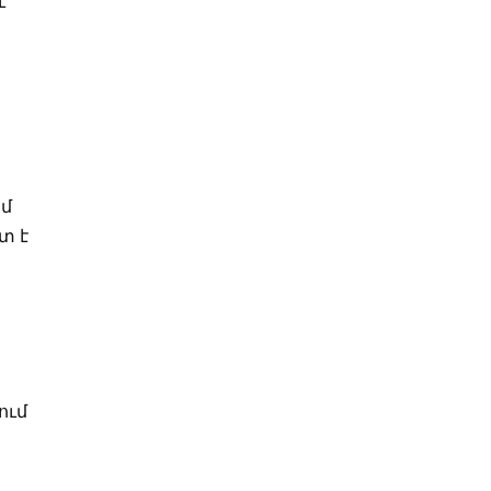
է
ամ
տ է
ում