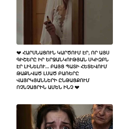
💔 ՀԱՐՍՆԱՑՈՒՆ ԿԱՐԾՈՒՄ ԷՐ, ՈՐ ԱՅՍ
ԳԻՇԵՐԸ ԻՐ ԵՐՋԱՆԿՈՒԹՅԱՆ ՍԿԻԶԲՆ
ԷՐ ԼԻՆԵԼՈՒ… ԲԱՅՑ ՊԱՏԻ ՀԵՏԵՎՈՒՄ
ԹԱՔՆՎԱԾ ԼՍԱԾ ԲԱՌԵՐԸ
ՎԱՅՐԿՅԱՆՆԵՐԻ ԸՆԹԱՑՔՈՒՄ
ՈՉՆՉԱՑՐԻՆ ԱՄԵՆ ԻՆՉ 💔