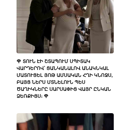
🌹 ՏՈՒՆ ԷԻ ՇՏԱՊՈՒՄ ՍՊԻՏԱԿ
ՎԱՐԴԵՐՈՎ՝ ՑԱՆԿԱՆԱԼՈՎ ԱՆԱԿՆԿԱԼ
ՄԱՏՈՒՑԵԼ ՅՈԹ ԱՄՍԱԿԱՆ ՀՂԻ ԿՆՈՋՍ,
ԲԱՅՑ ՆԵՐՍ ՄՏՆԵԼՈՒՆ ՊԵՍ
ԾԱՂԻԿՆԵՐԸ ՍԱՐՍԱՓԻՑ ՎԱՅՐ ԸՆԿԱՆ
ՁԵՌՔԻՑՍ։ 🌹