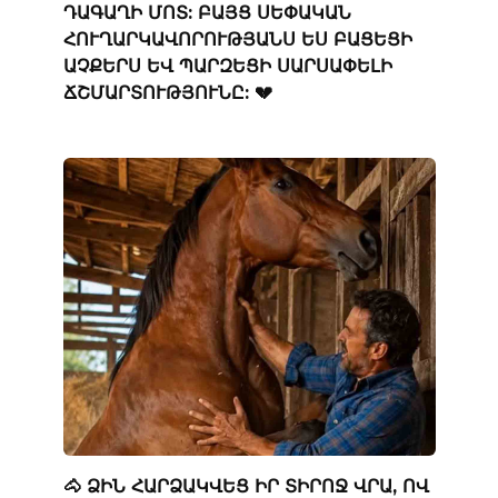
ԴԱԳԱՂԻ ՄՈՏ: ԲԱՅՑ ՍԵՓԱԿԱՆ
ՀՈՒՂԱՐԿԱՎՈՐՈՒԹՅԱՆՍ ԵՍ ԲԱՑԵՑԻ
ԱՉՔԵՐՍ ԵՎ ՊԱՐԶԵՑԻ ՍԱՐՍԱՓԵԼԻ
ՃՇՄԱՐՏՈՒԹՅՈՒՆԸ: 💔
🐴 ՁԻՆ ՀԱՐՁԱԿՎԵՑ ԻՐ ՏԻՐՈՋ ՎՐԱ, ՈՎ