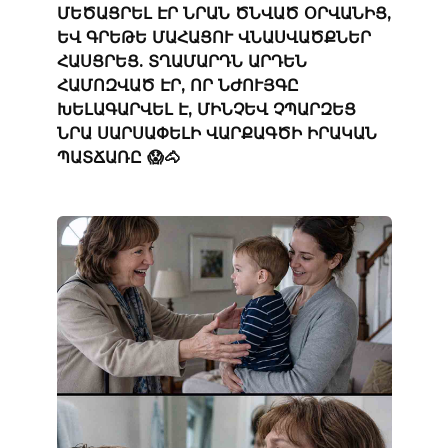
ՄԵԾԱՑՐԵԼ ԷՐ ՆՐԱՆ ԾՆՎԱԾ ՕՐՎԱՆԻՑ,
ԵՎ ԳՐԵԹԵ ՄԱՀԱՑՈՒ ՎՆԱՍՎԱԾՔՆԵՐ
ՀԱՍՑՐԵՑ. ՏՂԱՄԱՐԴՆ ԱՐԴԵՆ
ՀԱՄՈԶՎԱԾ ԷՐ, ՈՐ ՆԺՈՒՅԳԸ
ԽԵԼԱԳԱՐՎԵԼ Է, ՄԻՆՉԵՎ ՉՊԱՐԶԵՑ
ՆՐԱ ՍԱՐՍԱՓԵԼԻ ՎԱՐՔԱԳԾԻ ԻՐԱԿԱՆ
ՊԱՏՃԱՌԸ 😱🐴