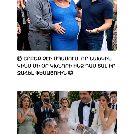
🤯 ԵՐԲԵՔ ՉԷԻ ՍՊԱՍՈՒՄ, ՈՐ ՆԱԽԿԻՆ
ԿԻՆՍ ՄԻ ՕՐ ԿԽՆԴՐԻ ԻՆՁ ԴԱՍ ՏԱԼ ԻՐ
ՋԱՀԵԼ ՓԵՍԱՑՈՒԻՆ 🤯