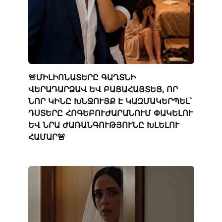
🚨ՄԻԼԻՈՆԱՏԵՐԸ ԳԱՂՏՆԻ
ՎԵՐԱԴԱՐՁԱՎ ԵՎ ԲԱՑԱՀԱՅՏԵՑ, ՈՐ
ՆՈՐ ԿԻՆԸ ԽՆՋՈՒՅՔ Է ԿԱԶՄԱԿԵՐՊԵԼ՝
ԴՍՏԵՐԸ ՀՈԳԵԲՈՒԺԱՐԱՆՈՒՄ ՓԱԿԵԼՈՒ
ԵՎ ՆՐԱ ԺԱՌԱՆԳՈՒԹՅՈՒՆԸ ԽԼԵԼՈՒ
ՀԱՄԱՐ🚨