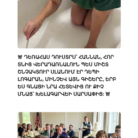
🚨 ԴԵՌԱՀԱՍ ԴՈՒՍՏՐՍ՝ ՀԱՆՆԱՆ, ՀՈՐ
ՏՆԻՑ ՎԵՐԱԴԱՌՆԱԼՈՒՆ ՊԵՍ ՄԻՇՏ
ՇՆՉԱԿՏՈՒՐ ՍԼԱՆՈՒՄ ԷՐ ԴԵՊԻ
ԼՈԳԱՐԱՆ, ՄԻՆՉԵՎ ԱՅՆ ԳԻՇԵՐԸ, ԵՐԲ
ԵՍ ԳՆԱՑԻ ՆՐԱ ՀԵՏԵՎԻՑ ՈՒ ՔԻՉ
ՄՆԱՑ՝ ԽԵԼԱԳԱՐՎԵԻ ՍԱՐՍԱՓԻՑ: 🚨