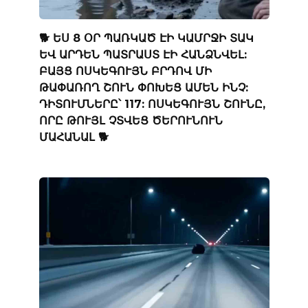
🐕 ԵՍ 8 ՕՐ ՊԱՌԿԱԾ ԷԻ ԿԱՄՐՋԻ ՏԱԿ
ԵՎ ԱՐԴԵՆ ՊԱՏՐԱՍՏ ԷԻ ՀԱՆՁՆՎԵԼ:
ԲԱՅՑ ՈՍԿԵԳՈՒՅՆ ԲՐԴՈՎ ՄԻ
ԹԱՓԱՌՈՂ ՇՈՒՆ ՓՈԽԵՑ ԱՄԵՆ ԻՆՉ:
ԴԻՏՈՒՄՆԵՐԸ՝ 117: ՈՍԿԵԳՈՒՅՆ ՇՈՒՆԸ,
ՈՐԸ ԹՈՒՅԼ ՉՏՎԵՑ ԾԵՐՈՒՆՈՒՆ
ՄԱՀԱՆԱԼ 🐕