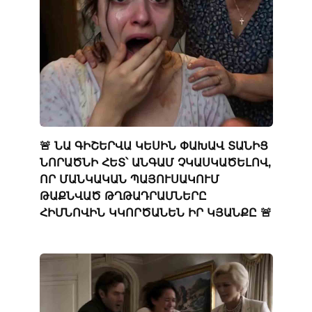
🚨 ՆԱ ԳԻՇԵՐՎԱ ԿԵՍԻՆ ՓԱԽԱՎ ՏԱՆԻՑ
ՆՈՐԱԾՆԻ ՀԵՏ՝ ԱՆԳԱՄ ՉԿԱՍԿԱԾԵԼՈՎ,
ՈՐ ՄԱՆԿԱԿԱՆ ՊԱՅՈՒՍԱԿՈՒՄ
ԹԱՔՆՎԱԾ ԹՂԹԱԴՐԱՄՆԵՐԸ
ՀԻՄՆՈՎԻՆ ԿԿՈՐԾԱՆԵՆ ԻՐ ԿՅԱՆՔԸ 🚨