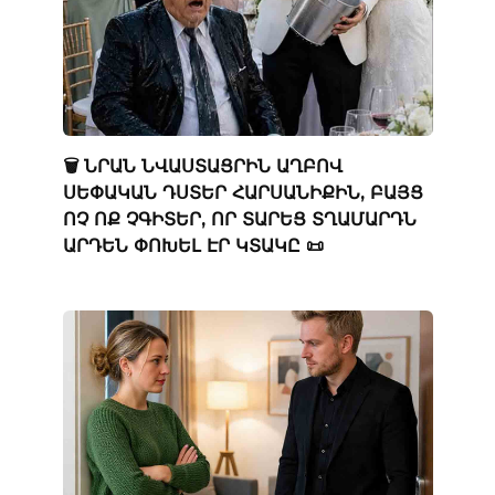
🗑️ ՆՐԱՆ ՆՎԱՍՏԱՑՐԻՆ ԱՂԲՈՎ
ՍԵՓԱԿԱՆ ԴՍՏԵՐ ՀԱՐՍԱՆԻՔԻՆ, ԲԱՅՑ
ՈՉ ՈՔ ՉԳԻՏԵՐ, ՈՐ ՏԱՐԵՑ ՏՂԱՄԱՐԴՆ
ԱՐԴԵՆ ՓՈԽԵԼ ԷՐ ԿՏԱԿԸ 📜