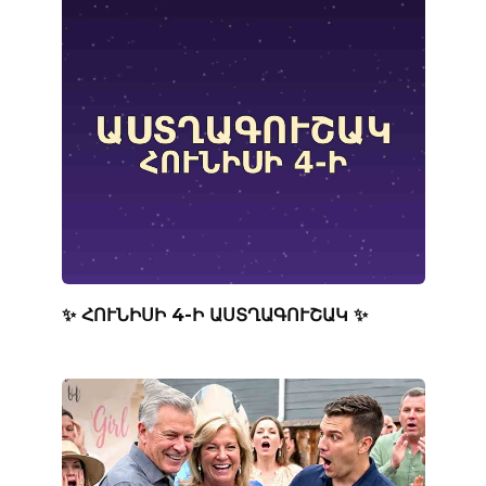
✨ ՀՈՒՆԻՍԻ 4-Ի ԱՍՏՂԱԳՈՒՇԱԿ ✨