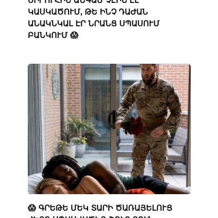
ԿԱՍԿԱԾՈՒՄ, ԹԵ ԻՆՉ ԴԱԺԱՆ
ԱՆԱԿՆԿԱԼ ԷՐ ՆՐԱՆՑ ՍՊԱՍՈՒՄ
ԲԱՆԿՈՒՄ 😱
😱 ԳՐԵԹԵ ՄԵԿ ՏԱՐԻ ԾԱՌԱՅԵԼՈՒՑ