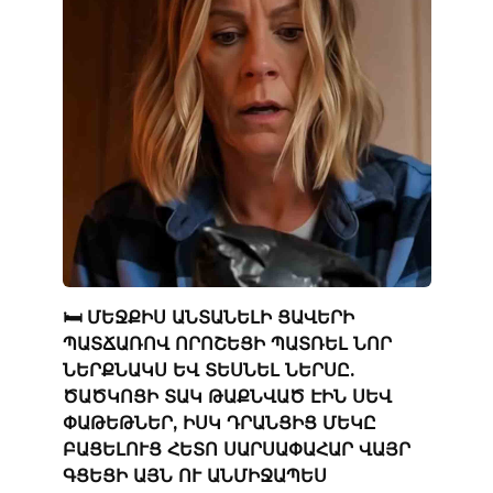
🛏️ ՄԵՋՔԻՍ ԱՆՏԱՆԵԼԻ ՑԱՎԵՐԻ
ՊԱՏՃԱՌՈՎ ՈՐՈՇԵՑԻ ՊԱՏՌԵԼ ՆՈՐ
ՆԵՐՔՆԱԿՍ ԵՎ ՏԵՍՆԵԼ ՆԵՐՍԸ.
ԾԱԾԿՈՑԻ ՏԱԿ ԹԱՔՆՎԱԾ ԷԻՆ ՍԵՎ
ՓԱԹԵԹՆԵՐ, ԻՍԿ ԴՐԱՆՑԻՑ ՄԵԿԸ
ԲԱՑԵԼՈՒՑ ՀԵՏՈ ՍԱՐՍԱՓԱՀԱՐ ՎԱՅՐ
ԳՑԵՑԻ ԱՅՆ ՈՒ ԱՆՄԻՋԱՊԵՍ