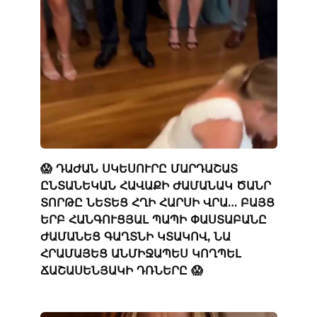
😱 ԴԱԺԱՆ ՍԿԵՍՈՒՐԸ ՄԱՐԴԱՇԱՏ
ԸՆՏԱՆԵԿԱՆ ՀԱՎԱՔԻ ԺԱՄԱՆԱԿ ԾԱՆՐ
ՏՈՐԹԸ ՆԵՏԵՑ ՀՂԻ ՀԱՐՍԻ ՎՐԱ… ԲԱՅՑ
ԵՐԲ ՀԱՆԳՈՒՑՅԱԼ ՊԱՊԻ ՓԱՍՏԱԲԱՆԸ
ԺԱՄԱՆԵՑ ԳԱՂՏՆԻ ԿՏԱԿՈՎ, ՆԱ
ՀՐԱՄԱՅԵՑ ԱՆՄԻՋԱՊԵՍ ԿՈՂՊԵԼ
ՃԱՇԱՍԵՆՅԱԿԻ ԴՌՆԵՐԸ 😱