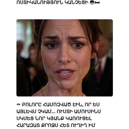
ՈՍՏԻԿԱՆՈՒԹՅՈՒՆ ԿԱՆՉԵՑԻ 😳🛏️
⚰️ ԲՈԼՈՐԸ ՀԱՄՈԶՎԱԾ ԷԻՆ, ՈՐ ԵՍ
ԱՅԼԵՎՍ ՉԿԱՄ… ՈՒՍՏԻ ԱՄՈՒՍԻՆՍ
ՍԿՍԵՑ ՆՈՐ ԿՅԱՆՔ ԿԱՌՈՒՑԵԼ
ՀԱՐԱԶԱՏ ՔՐՈՋՍ ՀԵՏ ՈՒՂԻՂ ԻՄ