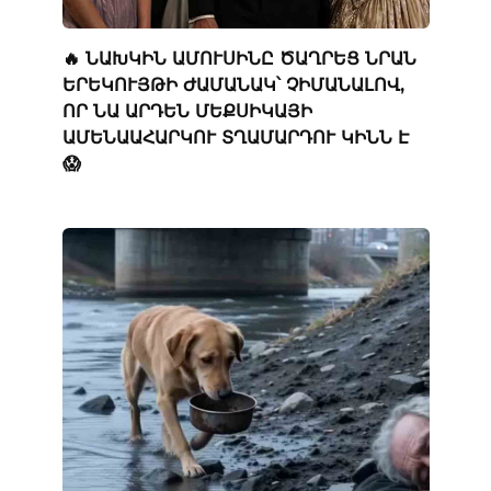
🔥 ՆԱԽԿԻՆ ԱՄՈՒՍԻՆԸ ԾԱՂՐԵՑ ՆՐԱՆ
ԵՐԵԿՈՒՅԹԻ ԺԱՄԱՆԱԿ՝ ՉԻՄԱՆԱԼՈՎ,
ՈՐ ՆԱ ԱՐԴԵՆ ՄԵՔՍԻԿԱՅԻ
ԱՄԵՆԱԱՀԱՐԿՈՒ ՏՂԱՄԱՐԴՈՒ ԿԻՆՆ Է
😱