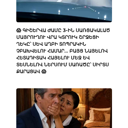
😱 ԳԻՇԵՐՎԱ ԺԱՄԸ 3-ԻՆ ՍԱՌՑԱԿԱԼԱԾ
ՄԱՅՐՈՒՂՈՒ ՎՐԱ ԿՏՐՈՒԿ ՇՐՋԵՑԻ
ՂԵԿԸ՝ ՍԵՎ ԱՂԲԻ ՏՈՊՐԱԿԻՆ
ՉԲԱԽՎԵԼՈՒ ՀԱՄԱՐ… ԲԱՅՑ ՆԱՅԵԼՈՎ
ՀԵՏԱԴԻՏԱԿ ՀԱՅԵԼՈՒ ՄԵՋ ԵՎ
ՏԵՍՆԵԼՈՎ ՆԵՐՍՈՒՄ ՍԱՌԱԾԸ՝ ՍԻՐՏՍ
ՔԱՐԱՑԱՎ 😱