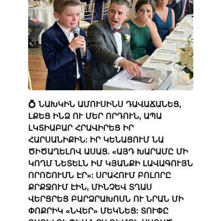
💍 ՆԱԽԿԻՆ ԱՄՈՒՍԻՆՍ ԴԱՎԱՃԱՆԵՑ,
ԼՔԵՑ ԻՆՁ ՈՒ ՄԵՐ ՈՐԴՈՒՆ, ԱՊԱ
ԼԿՏԻԱԲԱՐ ՀՐԱՎԻՐԵՑ ԻՐ
ՀԱՐՍԱՆԻՔԻՆ: ԻՐ ԿԵՆԱՑՈՒՄ ՆԱ
ԾԻԾԱՂԵԼՈՎ ԱՍԱՑ. «ԱՅԴ ԽԱՐԱՄԸ ՄԻ
ԿՈՂՄ ՆԵՏԵԼՆ ԻՄ ԿՅԱՆՔԻ ԼԱՎԱԳՈՒՅՆ
ՈՐՈՇՈՒՄՆ ԷՐ»: ՍՐԱՀՈՒՄ ԲՈԼՈՐԸ
ՔՐՔՋՈՒՄ ԷԻՆ, ՄԻՆՉԵՎ ՏՂԱՍ
ՎԵՐՑՐԵՑ ԲԱՐՁՐԱԽՈՍՆ ՈՒ ՆՐԱՆ ՄԻ
ՓՈՔՐԻԿ «ՆՎԵՐ» ՄԵԿՆԵՑ: ՏՈՒՓԸ