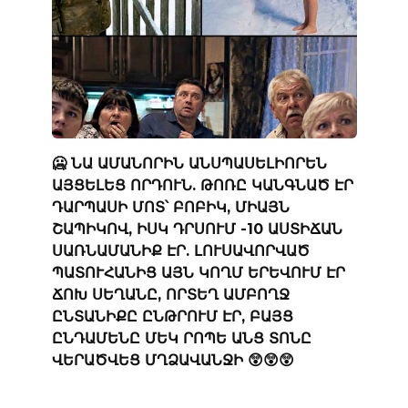
🥶 ՆԱ ԱՄԱՆՈՐԻՆ ԱՆՍՊԱՍԵԼԻՈՐԵՆ
ԱՅՑԵԼԵՑ ՈՐԴՈՒՆ. ԹՈՌԸ ԿԱՆԳՆԱԾ ԷՐ
ԴԱՐՊԱՍԻ ՄՈՏ՝ ԲՈԲԻԿ, ՄԻԱՅՆ
ՇԱՊԻԿՈՎ, ԻՍԿ ԴՐՍՈՒՄ -10 ԱՍՏԻՃԱՆ
ՍԱՌՆԱՄԱՆԻՔ ԷՐ. ԼՈՒՍԱՎՈՐՎԱԾ
ՊԱՏՈՒՀԱՆԻՑ ԱՅՆ ԿՈՂՄ ԵՐԵՎՈՒՄ ԷՐ
ՃՈԽ ՍԵՂԱՆԸ, ՈՐՏԵՂ ԱՄԲՈՂՋ
ԸՆՏԱՆԻՔԸ ԸՆԹՐՈՒՄ ԷՐ, ԲԱՅՑ
ԸՆԴԱՄԵՆԸ ՄԵԿ ՐՈՊԵ ԱՆՑ ՏՈՆԸ
ՎԵՐԱԾՎԵՑ ՄՂՁԱՎԱՆՋԻ 😲😲😲