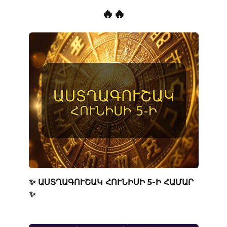
🔥🔥
✨ ԱՍՏՂԱԳՈՒՇԱԿ ՀՈՒՆԻՍԻ 5-Ի ՀԱՄԱՐ
✨