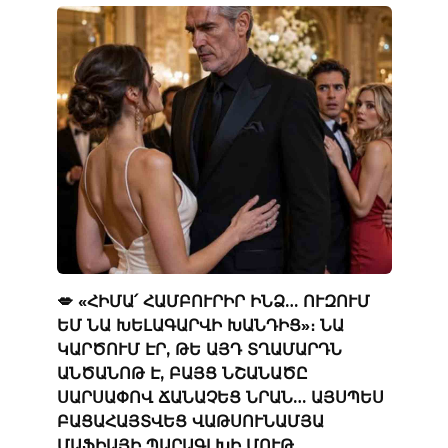
💋 «ՀԻՄԱ՛ ՀԱՄԲՈՒՐԻՐ ԻՆՁ… ՈՒԶՈՒՄ
ԵՄ ՆԱ ԽԵԼԱԳԱՐՎԻ ԽԱՆԴԻՑ»։ ՆԱ
ԿԱՐԾՈՒՄ ԷՐ, ԹԵ ԱՅԴ ՏՂԱՄԱՐԴՆ
ԱՆԾԱՆՈԹ Է, ԲԱՅՑ ՆՇԱՆԱԾԸ
ՍԱՐՍԱՓՈՎ ՃԱՆԱՉԵՑ ՆՐԱՆ… ԱՅՍՊԵՍ
ԲԱՑԱՀԱՅՏՎԵՑ ՎԱԹՍՈՒՆԱՄՅԱ
ՄԱՖԻԱՅԻ ՊԱՐԱԳԼԽԻ ՄՈՒԹ