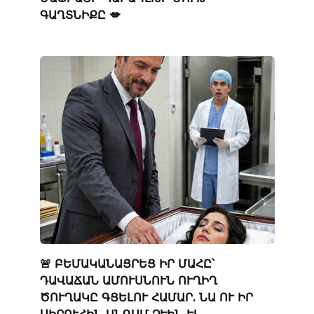
ԳԱՂՏՆԻՔԸ 💋
🚨 ԲԵՄԱԿԱՆԱՑՐԵՑ ԻՐ ՄԱՀԸ՝
ԴԱՎԱՃԱՆ ԱՄՈՒՍՆՈՒՆ ՈՒՂԻՂ
ԾՈՒՂԱԿԸ ԳՑԵԼՈՒ ՀԱՄԱՐ. ՆԱ ՈՒ ԻՐ
ՍԻՐՈՒՀԻՆ ԱՆԳԱՄ ՉԷԻՆ ԷԼ