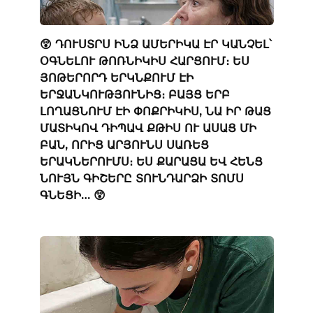
😲 ԴՈՒՍՏՐՍ ԻՆՁ ԱՄԵՐԻԿԱ ԷՐ ԿԱՆՉԵԼ՝
ՕԳՆԵԼՈՒ ԹՈՌՆԻԿԻՍ ՀԱՐՑՈՒՄ։ ԵՍ
ՅՈԹԵՐՈՐԴ ԵՐԿՆՔՈՒՄ ԷԻ
ԵՐՋԱՆԿՈՒԹՅՈՒՆԻՑ։ ԲԱՅՑ ԵՐԲ
ԼՈՂԱՑՆՈՒՄ ԷԻ ՓՈՔՐԻԿԻՍ, ՆԱ ԻՐ ԹԱՑ
ՄԱՏԻԿՈՎ ԴԻՊԱՎ ՔԹԻՍ ՈՒ ԱՍԱՑ ՄԻ
ԲԱՆ, ՈՐԻՑ ԱՐՅՈՒՆՍ ՍԱՌԵՑ
ԵՐԱԿՆԵՐՈՒՄՍ։ ԵՍ ՔԱՐԱՑԱ ԵՎ ՀԵՆՑ
ՆՈՒՅՆ ԳԻՇԵՐԸ ՏՈՒՆԴԱՐՁԻ ՏՈՄՍ
ԳՆԵՑԻ… 😲