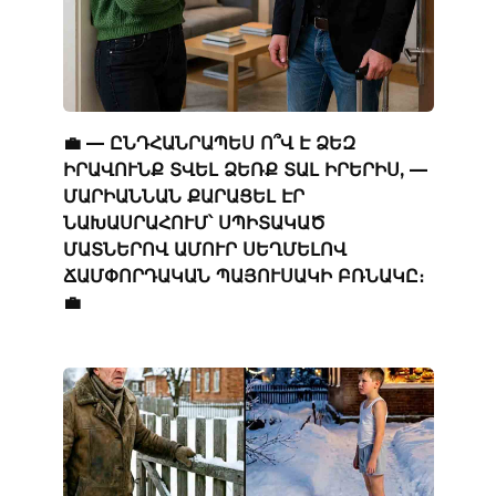
💼 — ԸՆԴՀԱՆՐԱՊԵՍ Ո՞Վ Է ՁԵԶ
ԻՐԱՎՈՒՆՔ ՏՎԵԼ ՁԵՌՔ ՏԱԼ ԻՐԵՐԻՍ, —
ՄԱՐԻԱՆՆԱՆ ՔԱՐԱՑԵԼ ԷՐ
ՆԱԽԱՍՐԱՀՈՒՄ՝ ՍՊԻՏԱԿԱԾ
ՄԱՏՆԵՐՈՎ ԱՄՈՒՐ ՍԵՂՄԵԼՈՎ
ՃԱՄՓՈՐԴԱԿԱՆ ՊԱՅՈՒՍԱԿԻ ԲՌՆԱԿԸ։
💼