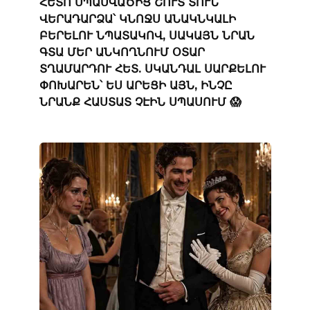
ՀԵՏՈ ՍՊԱՍՎԱԾԻՑ ՇՈՒՏ ՏՈՒՆ
ՎԵՐԱԴԱՐՁԱ՝ ԿՆՈՋՍ ԱՆԱԿՆԿԱԼԻ
ԲԵՐԵԼՈՒ ՆՊԱՏԱԿՈՎ, ՍԱԿԱՅՆ ՆՐԱՆ
ԳՏԱ ՄԵՐ ԱՆԿՈՂՆՈՒՄ ՕՏԱՐ
ՏՂԱՄԱՐԴՈՒ ՀԵՏ. ՍԿԱՆԴԱԼ ՍԱՐՔԵԼՈՒ
ՓՈԽԱՐԵՆ՝ ԵՍ ԱՐԵՑԻ ԱՅՆ, ԻՆՉԸ
ՆՐԱՆՔ ՀԱՍՏԱՏ ՉԷԻՆ ՍՊԱՍՈՒՄ 😱