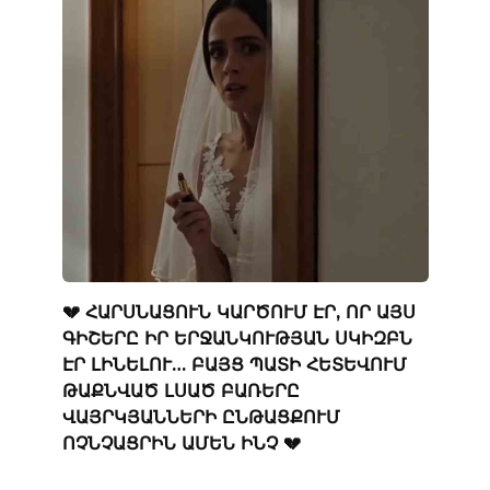
💔 ՀԱՐՍՆԱՑՈՒՆ ԿԱՐԾՈՒՄ ԷՐ, ՈՐ ԱՅՍ
ԳԻՇԵՐԸ ԻՐ ԵՐՋԱՆԿՈՒԹՅԱՆ ՍԿԻԶԲՆ
ԷՐ ԼԻՆԵԼՈՒ… ԲԱՅՑ ՊԱՏԻ ՀԵՏԵՎՈՒՄ
ԹԱՔՆՎԱԾ ԼՍԱԾ ԲԱՌԵՐԸ
ՎԱՅՐԿՅԱՆՆԵՐԻ ԸՆԹԱՑՔՈՒՄ
ՈՉՆՉԱՑՐԻՆ ԱՄԵՆ ԻՆՉ 💔