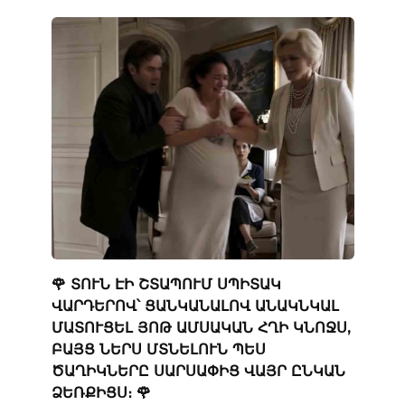
🌹 ՏՈՒՆ ԷԻ ՇՏԱՊՈՒՄ ՍՊԻՏԱԿ
ՎԱՐԴԵՐՈՎ՝ ՑԱՆԿԱՆԱԼՈՎ ԱՆԱԿՆԿԱԼ
ՄԱՏՈՒՑԵԼ ՅՈԹ ԱՄՍԱԿԱՆ ՀՂԻ ԿՆՈՋՍ,
ԲԱՅՑ ՆԵՐՍ ՄՏՆԵԼՈՒՆ ՊԵՍ
ԾԱՂԻԿՆԵՐԸ ՍԱՐՍԱՓԻՑ ՎԱՅՐ ԸՆԿԱՆ
ՁԵՌՔԻՑՍ։ 🌹