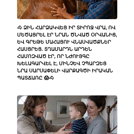
🐴 ՁԻՆ ՀԱՐՁԱԿՎԵՑ ԻՐ ՏԻՐՈՋ ՎՐԱ, ՈՎ
ՄԵԾԱՑՐԵԼ ԷՐ ՆՐԱՆ ԾՆՎԱԾ ՕՐՎԱՆԻՑ,
ԵՎ ԳՐԵԹԵ ՄԱՀԱՑՈՒ ՎՆԱՍՎԱԾՔՆԵՐ
ՀԱՍՑՐԵՑ. ՏՂԱՄԱՐԴՆ ԱՐԴԵՆ
ՀԱՄՈԶՎԱԾ ԷՐ, ՈՐ ՆԺՈՒՅԳԸ
ԽԵԼԱԳԱՐՎԵԼ Է, ՄԻՆՉԵՎ ՉՊԱՐԶԵՑ
ՆՐԱ ՍԱՐՍԱՓԵԼԻ ՎԱՐՔԱԳԾԻ ԻՐԱԿԱՆ
ՊԱՏՃԱՌԸ 😱🐴