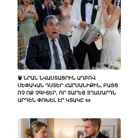
🗑️ ՆՐԱՆ ՆՎԱՍՏԱՑՐԻՆ ԱՂԲՈՎ
ՍԵՓԱԿԱՆ ԴՍՏԵՐ ՀԱՐՍԱՆԻՔԻՆ, ԲԱՅՑ
ՈՉ ՈՔ ՉԳԻՏԵՐ, ՈՐ ՏԱՐԵՑ ՏՂԱՄԱՐԴՆ
ԱՐԴԵՆ ՓՈԽԵԼ ԷՐ ԿՏԱԿԸ 📜