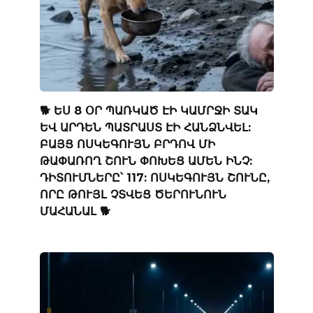
🐕 ԵՍ 8 ՕՐ ՊԱՌԿԱԾ ԷԻ ԿԱՄՐՋԻ ՏԱԿ
ԵՎ ԱՐԴԵՆ ՊԱՏՐԱՍՏ ԷԻ ՀԱՆՁՆՎԵԼ:
ԲԱՅՑ ՈՍԿԵԳՈՒՅՆ ԲՐԴՈՎ ՄԻ
ԹԱՓԱՌՈՂ ՇՈՒՆ ՓՈԽԵՑ ԱՄԵՆ ԻՆՉ:
ԴԻՏՈՒՄՆԵՐԸ՝ 117: ՈՍԿԵԳՈՒՅՆ ՇՈՒՆԸ,
ՈՐԸ ԹՈՒՅԼ ՉՏՎԵՑ ԾԵՐՈՒՆՈՒՆ
ՄԱՀԱՆԱԼ 🐕