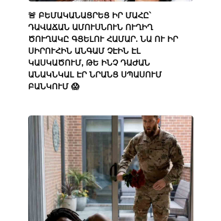
🚨 ԲԵՄԱԿԱՆԱՑՐԵՑ ԻՐ ՄԱՀԸ՝
ԴԱՎԱՃԱՆ ԱՄՈՒՍՆՈՒՆ ՈՒՂԻՂ
ԾՈՒՂԱԿԸ ԳՑԵԼՈՒ ՀԱՄԱՐ. ՆԱ ՈՒ ԻՐ
ՍԻՐՈՒՀԻՆ ԱՆԳԱՄ ՉԷԻՆ ԷԼ
ԿԱՍԿԱԾՈՒՄ, ԹԵ ԻՆՉ ԴԱԺԱՆ
ԱՆԱԿՆԿԱԼ ԷՐ ՆՐԱՆՑ ՍՊԱՍՈՒՄ
ԲԱՆԿՈՒՄ 😱