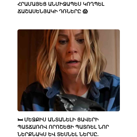
ՀՐԱՄԱՅԵՑ ԱՆՄԻՋԱՊԵՍ ԿՈՂՊԵԼ
ՃԱՇԱՍԵՆՅԱԿԻ ԴՌՆԵՐԸ 😱
🛏️ ՄԵՋՔԻՍ ԱՆՏԱՆԵԼԻ ՑԱՎԵՐԻ
ՊԱՏՃԱՌՈՎ ՈՐՈՇԵՑԻ ՊԱՏՌԵԼ ՆՈՐ
ՆԵՐՔՆԱԿՍ ԵՎ ՏԵՍՆԵԼ ՆԵՐՍԸ.