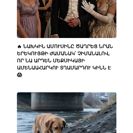
🔥 ՆԱԽԿԻՆ ԱՄՈՒՍԻՆԸ ԾԱՂՐԵՑ ՆՐԱՆ
ԵՐԵԿՈՒՅԹԻ ԺԱՄԱՆԱԿ՝ ՉԻՄԱՆԱԼՈՎ,
ՈՐ ՆԱ ԱՐԴԵՆ ՄԵՔՍԻԿԱՅԻ
ԱՄԵՆԱԱՀԱՐԿՈՒ ՏՂԱՄԱՐԴՈՒ ԿԻՆՆ Է
😱