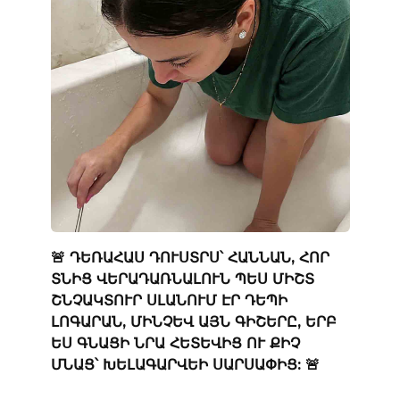
🚨 ԴԵՌԱՀԱՍ ԴՈՒՍՏՐՍ՝ ՀԱՆՆԱՆ, ՀՈՐ
ՏՆԻՑ ՎԵՐԱԴԱՌՆԱԼՈՒՆ ՊԵՍ ՄԻՇՏ
ՇՆՉԱԿՏՈՒՐ ՍԼԱՆՈՒՄ ԷՐ ԴԵՊԻ
ԼՈԳԱՐԱՆ, ՄԻՆՉԵՎ ԱՅՆ ԳԻՇԵՐԸ, ԵՐԲ
ԵՍ ԳՆԱՑԻ ՆՐԱ ՀԵՏԵՎԻՑ ՈՒ ՔԻՉ
ՄՆԱՑ՝ ԽԵԼԱԳԱՐՎԵԻ ՍԱՐՍԱՓԻՑ: 🚨