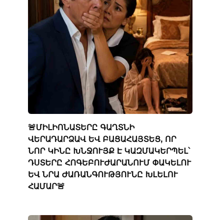
🚨ՄԻԼԻՈՆԱՏԵՐԸ ԳԱՂՏՆԻ
ՎԵՐԱԴԱՐՁԱՎ ԵՎ ԲԱՑԱՀԱՅՏԵՑ, ՈՐ
ՆՈՐ ԿԻՆԸ ԽՆՋՈՒՅՔ Է ԿԱԶՄԱԿԵՐՊԵԼ՝
ԴՍՏԵՐԸ ՀՈԳԵԲՈՒԺԱՐԱՆՈՒՄ ՓԱԿԵԼՈՒ
ԵՎ ՆՐԱ ԺԱՌԱՆԳՈՒԹՅՈՒՆԸ ԽԼԵԼՈՒ
ՀԱՄԱՐ🚨