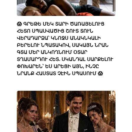
😱 ԳՐԵԹԵ ՄԵԿ ՏԱՐԻ ԾԱՌԱՅԵԼՈՒՑ
ՀԵՏՈ ՍՊԱՍՎԱԾԻՑ ՇՈՒՏ ՏՈՒՆ
ՎԵՐԱԴԱՐՁԱ՝ ԿՆՈՋՍ ԱՆԱԿՆԿԱԼԻ
ԲԵՐԵԼՈՒ ՆՊԱՏԱԿՈՎ, ՍԱԿԱՅՆ ՆՐԱՆ
ԳՏԱ ՄԵՐ ԱՆԿՈՂՆՈՒՄ ՕՏԱՐ
ՏՂԱՄԱՐԴՈՒ ՀԵՏ. ՍԿԱՆԴԱԼ ՍԱՐՔԵԼՈՒ
ՓՈԽԱՐԵՆ՝ ԵՍ ԱՐԵՑԻ ԱՅՆ, ԻՆՉԸ
ՆՐԱՆՔ ՀԱՍՏԱՏ ՉԷԻՆ ՍՊԱՍՈՒՄ 😱