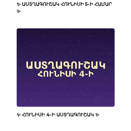
✨ ԱՍՏՂԱԳՈՒՇԱԿ ՀՈՒՆԻՍԻ 5-Ի ՀԱՄԱՐ
✨
✨ ՀՈՒՆԻՍԻ 4-Ի ԱՍՏՂԱԳՈՒՇԱԿ ✨