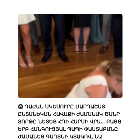
😱 ԴԱԺԱՆ ՍԿԵՍՈՒՐԸ ՄԱՐԴԱՇԱՏ
ԸՆՏԱՆԵԿԱՆ ՀԱՎԱՔԻ ԺԱՄԱՆԱԿ ԾԱՆՐ
ՏՈՐԹԸ ՆԵՏԵՑ ՀՂԻ ՀԱՐՍԻ ՎՐԱ… ԲԱՅՑ
ԵՐԲ ՀԱՆԳՈՒՑՅԱԼ ՊԱՊԻ ՓԱՍՏԱԲԱՆԸ
ԺԱՄԱՆԵՑ ԳԱՂՏՆԻ ԿՏԱԿՈՎ, ՆԱ