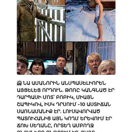
🥶 ՆԱ ԱՄԱՆՈՐԻՆ ԱՆՍՊԱՍԵԼԻՈՐԵՆ
ԱՅՑԵԼԵՑ ՈՐԴՈՒՆ. ԹՈՌԸ ԿԱՆԳՆԱԾ ԷՐ
ԴԱՐՊԱՍԻ ՄՈՏ՝ ԲՈԲԻԿ, ՄԻԱՅՆ
ՇԱՊԻԿՈՎ, ԻՍԿ ԴՐՍՈՒՄ -10 ԱՍՏԻՃԱՆ
ՍԱՌՆԱՄԱՆԻՔ ԷՐ. ԼՈՒՍԱՎՈՐՎԱԾ
ՊԱՏՈՒՀԱՆԻՑ ԱՅՆ ԿՈՂՄ ԵՐԵՎՈՒՄ ԷՐ
ՃՈԽ ՍԵՂԱՆԸ, ՈՐՏԵՂ ԱՄԲՈՂՋ