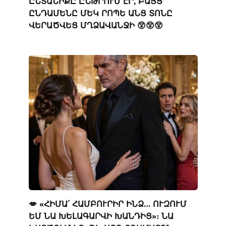
ԸՆՏԱՆԻՔԸ ԸՆԹՐՈՒՄ ԷՐ, ԲԱՅՑ
ԸՆԴԱՄԵՆԸ ՄԵԿ ՐՈՊԵ ԱՆՑ ՏՈՆԸ
ՎԵՐԱԾՎԵՑ ՄՂՁԱՎԱՆՋԻ 😲😲😲
💋 «ՀԻՄԱ՛ ՀԱՄԲՈՒՐԻՐ ԻՆՁ… ՈՒԶՈՒՄ
ԵՄ ՆԱ ԽԵԼԱԳԱՐՎԻ ԽԱՆԴԻՑ»։ ՆԱ