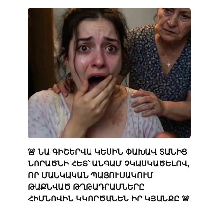
🚨 ՆԱ ԳԻՇԵՐՎԱ ԿԵՍԻՆ ՓԱԽԱՎ ՏԱՆԻՑ
ՆՈՐԱԾՆԻ ՀԵՏ՝ ԱՆԳԱՄ ՉԿԱՍԿԱԾԵԼՈՎ,
ՈՐ ՄԱՆԿԱԿԱՆ ՊԱՅՈՒՍԱԿՈՒՄ
ԹԱՔՆՎԱԾ ԹՂԹԱԴՐԱՄՆԵՐԸ
ՀԻՄՆՈՎԻՆ ԿԿՈՐԾԱՆԵՆ ԻՐ ԿՅԱՆՔԸ 🚨