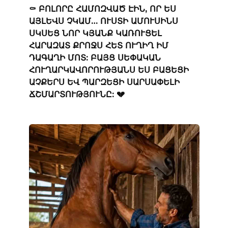
⚰️ ԲՈԼՈՐԸ ՀԱՄՈԶՎԱԾ ԷԻՆ, ՈՐ ԵՍ
ԱՅԼԵՎՍ ՉԿԱՄ… ՈՒՍՏԻ ԱՄՈՒՍԻՆՍ
ՍԿՍԵՑ ՆՈՐ ԿՅԱՆՔ ԿԱՌՈՒՑԵԼ
ՀԱՐԱԶԱՏ ՔՐՈՋՍ ՀԵՏ ՈՒՂԻՂ ԻՄ
ԴԱԳԱՂԻ ՄՈՏ: ԲԱՅՑ ՍԵՓԱԿԱՆ
ՀՈՒՂԱՐԿԱՎՈՐՈՒԹՅԱՆՍ ԵՍ ԲԱՑԵՑԻ
ԱՉՔԵՐՍ ԵՎ ՊԱՐԶԵՑԻ ՍԱՐՍԱՓԵԼԻ
ՃՇՄԱՐՏՈՒԹՅՈՒՆԸ: 💔