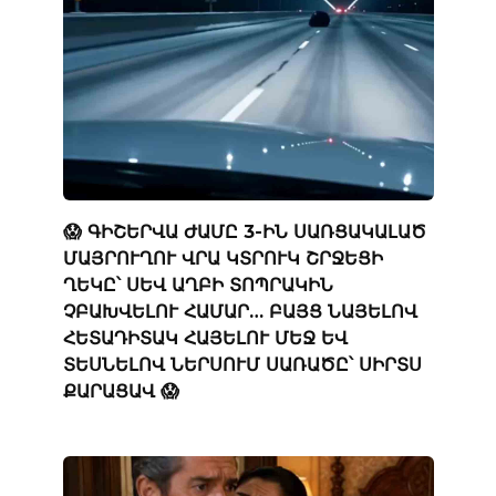
😱 ԳԻՇԵՐՎԱ ԺԱՄԸ 3-ԻՆ ՍԱՌՑԱԿԱԼԱԾ
ՄԱՅՐՈՒՂՈՒ ՎՐԱ ԿՏՐՈՒԿ ՇՐՋԵՑԻ
ՂԵԿԸ՝ ՍԵՎ ԱՂԲԻ ՏՈՊՐԱԿԻՆ
ՉԲԱԽՎԵԼՈՒ ՀԱՄԱՐ… ԲԱՅՑ ՆԱՅԵԼՈՎ
ՀԵՏԱԴԻՏԱԿ ՀԱՅԵԼՈՒ ՄԵՋ ԵՎ
ՏԵՍՆԵԼՈՎ ՆԵՐՍՈՒՄ ՍԱՌԱԾԸ՝ ՍԻՐՏՍ
ՔԱՐԱՑԱՎ 😱