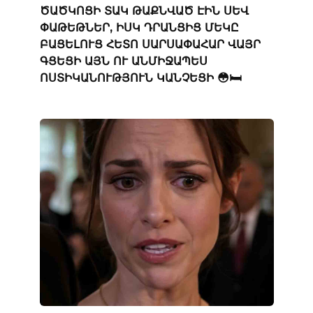
ԾԱԾԿՈՑԻ ՏԱԿ ԹԱՔՆՎԱԾ ԷԻՆ ՍԵՎ
ՓԱԹԵԹՆԵՐ, ԻՍԿ ԴՐԱՆՑԻՑ ՄԵԿԸ
ԲԱՑԵԼՈՒՑ ՀԵՏՈ ՍԱՐՍԱՓԱՀԱՐ ՎԱՅՐ
ԳՑԵՑԻ ԱՅՆ ՈՒ ԱՆՄԻՋԱՊԵՍ
ՈՍՏԻԿԱՆՈՒԹՅՈՒՆ ԿԱՆՉԵՑԻ 😳🛏️