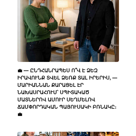
💼 — ԸՆԴՀԱՆՐԱՊԵՍ Ո՞Վ Է ՁԵԶ
ԻՐԱՎՈՒՆՔ ՏՎԵԼ ՁԵՌՔ ՏԱԼ ԻՐԵՐԻՍ, —
ՄԱՐԻԱՆՆԱՆ ՔԱՐԱՑԵԼ ԷՐ
ՆԱԽԱՍՐԱՀՈՒՄ՝ ՍՊԻՏԱԿԱԾ
ՄԱՏՆԵՐՈՎ ԱՄՈՒՐ ՍԵՂՄԵԼՈՎ
ՃԱՄՓՈՐԴԱԿԱՆ ՊԱՅՈՒՍԱԿԻ ԲՌՆԱԿԸ։
💼