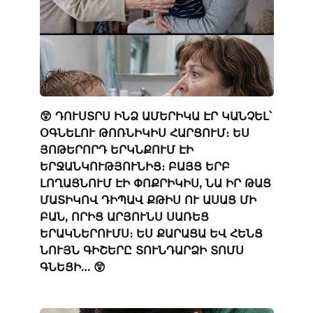
😲 ԴՈՒՍՏՐՍ ԻՆՁ ԱՄԵՐԻԿԱ ԷՐ ԿԱՆՉԵԼ՝
ՕԳՆԵԼՈՒ ԹՈՌՆԻԿԻՍ ՀԱՐՑՈՒՄ։ ԵՍ
ՅՈԹԵՐՈՐԴ ԵՐԿՆՔՈՒՄ ԷԻ
ԵՐՋԱՆԿՈՒԹՅՈՒՆԻՑ։ ԲԱՅՑ ԵՐԲ
ԼՈՂԱՑՆՈՒՄ ԷԻ ՓՈՔՐԻԿԻՍ, ՆԱ ԻՐ ԹԱՑ
ՄԱՏԻԿՈՎ ԴԻՊԱՎ ՔԹԻՍ ՈՒ ԱՍԱՑ ՄԻ
ԲԱՆ, ՈՐԻՑ ԱՐՅՈՒՆՍ ՍԱՌԵՑ
ԵՐԱԿՆԵՐՈՒՄՍ։ ԵՍ ՔԱՐԱՑԱ ԵՎ ՀԵՆՑ
ՆՈՒՅՆ ԳԻՇԵՐԸ ՏՈՒՆԴԱՐՁԻ ՏՈՄՍ
ԳՆԵՑԻ… 😲