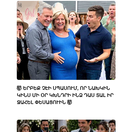
🤯 ԵՐԲԵՔ ՉԷԻ ՍՊԱՍՈՒՄ, ՈՐ ՆԱԽԿԻՆ
ԿԻՆՍ ՄԻ ՕՐ ԿԽՆԴՐԻ ԻՆՁ ԴԱՍ ՏԱԼ ԻՐ
ՋԱՀԵԼ ՓԵՍԱՑՈՒԻՆ 🤯