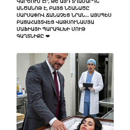
ԿԱՐԾՈՒՄ ԷՐ, ԹԵ ԱՅԴ ՏՂԱՄԱՐԴՆ
ԱՆԾԱՆՈԹ Է, ԲԱՅՑ ՆՇԱՆԱԾԸ
ՍԱՐՍԱՓՈՎ ՃԱՆԱՉԵՑ ՆՐԱՆ… ԱՅՍՊԵՍ
ԲԱՑԱՀԱՅՏՎԵՑ ՎԱԹՍՈՒՆԱՄՅԱ
ՄԱՖԻԱՅԻ ՊԱՐԱԳԼԽԻ ՄՈՒԹ
ԳԱՂՏՆԻՔԸ 💋