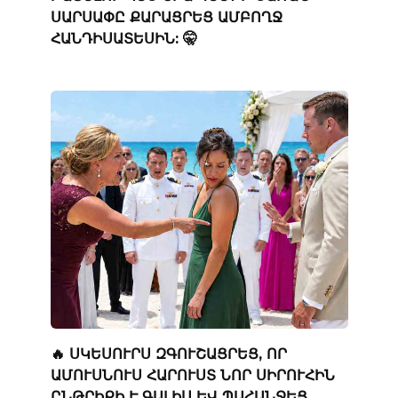
ՍԱՐՍԱՓԸ ՔԱՐԱՑՐԵՑ ԱՄԲՈՂՋ
ՀԱՆԴԻՍԱՏԵՍԻՆ: 🤫
🔥 ՍԿԵՍՈՒՐՍ ԶԳՈՒՇԱՑՐԵՑ, ՈՐ
ԱՄՈՒՍՆՈՒՍ ՀԱՐՈՒՍՏ ՆՈՐ ՍԻՐՈՒՀԻՆ
ԸՆԹՐԻՔԻ Է ԳԱԼԻՍ ԵՎ ՊԱՀԱՆՋԵՑ