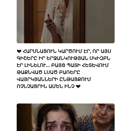
💔 ՀԱՐՍՆԱՑՈՒՆ ԿԱՐԾՈՒՄ ԷՐ, ՈՐ ԱՅՍ
ԳԻՇԵՐԸ ԻՐ ԵՐՋԱՆԿՈՒԹՅԱՆ ՍԿԻԶԲՆ
ԷՐ ԼԻՆԵԼՈՒ… ԲԱՅՑ ՊԱՏԻ ՀԵՏԵՎՈՒՄ
ԹԱՔՆՎԱԾ ԼՍԱԾ ԲԱՌԵՐԸ
ՎԱՅՐԿՅԱՆՆԵՐԻ ԸՆԹԱՑՔՈՒՄ
ՈՉՆՉԱՑՐԻՆ ԱՄԵՆ ԻՆՉ 💔