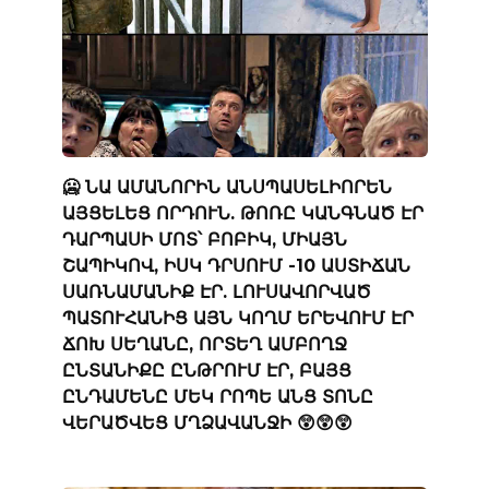
🥶 ՆԱ ԱՄԱՆՈՐԻՆ ԱՆՍՊԱՍԵԼԻՈՐԵՆ
ԱՅՑԵԼԵՑ ՈՐԴՈՒՆ. ԹՈՌԸ ԿԱՆԳՆԱԾ ԷՐ
ԴԱՐՊԱՍԻ ՄՈՏ՝ ԲՈԲԻԿ, ՄԻԱՅՆ
ՇԱՊԻԿՈՎ, ԻՍԿ ԴՐՍՈՒՄ -10 ԱՍՏԻՃԱՆ
ՍԱՌՆԱՄԱՆԻՔ ԷՐ. ԼՈՒՍԱՎՈՐՎԱԾ
ՊԱՏՈՒՀԱՆԻՑ ԱՅՆ ԿՈՂՄ ԵՐԵՎՈՒՄ ԷՐ
ՃՈԽ ՍԵՂԱՆԸ, ՈՐՏԵՂ ԱՄԲՈՂՋ
ԸՆՏԱՆԻՔԸ ԸՆԹՐՈՒՄ ԷՐ, ԲԱՅՑ
ԸՆԴԱՄԵՆԸ ՄԵԿ ՐՈՊԵ ԱՆՑ ՏՈՆԸ
ՎԵՐԱԾՎԵՑ ՄՂՁԱՎԱՆՋԻ 😲😲😲