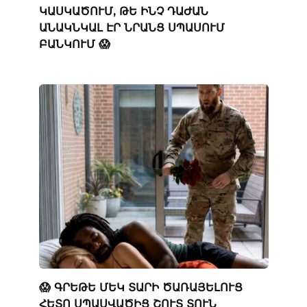
ԿԱՍԿԱԾՈՒՄ, ԹԵ ԻՆՉ ԴԱԺԱՆ
ԱՆԱԿՆԿԱԼ ԷՐ ՆՐԱՆՑ ՍՊԱՍՈՒՄ
ԲԱՆԿՈՒՄ 😱
😱 ԳՐԵԹԵ ՄԵԿ ՏԱՐԻ ԾԱՌԱՅԵԼՈՒՑ
ՀԵՏՈ ՍՊԱՍՎԱԾԻՑ ՇՈՒՏ ՏՈՒՆ