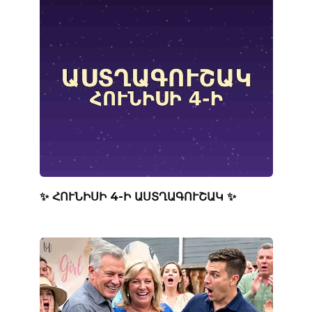
✨ ՀՈՒՆԻՍԻ 4-Ի ԱՍՏՂԱԳՈՒՇԱԿ ✨