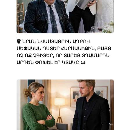
🗑️ ՆՐԱՆ ՆՎԱՍՏԱՑՐԻՆ ԱՂԲՈՎ
ՍԵՓԱԿԱՆ ԴՍՏԵՐ ՀԱՐՍԱՆԻՔԻՆ, ԲԱՅՑ
ՈՉ ՈՔ ՉԳԻՏԵՐ, ՈՐ ՏԱՐԵՑ ՏՂԱՄԱՐԴՆ
ԱՐԴԵՆ ՓՈԽԵԼ ԷՐ ԿՏԱԿԸ 📜