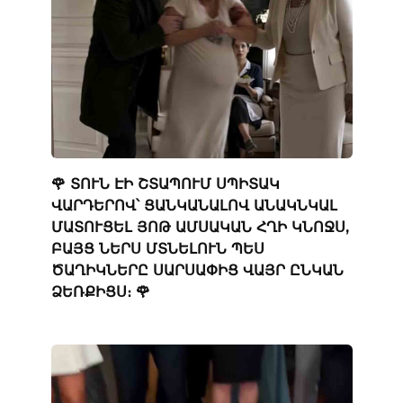
🌹 ՏՈՒՆ ԷԻ ՇՏԱՊՈՒՄ ՍՊԻՏԱԿ
ՎԱՐԴԵՐՈՎ՝ ՑԱՆԿԱՆԱԼՈՎ ԱՆԱԿՆԿԱԼ
ՄԱՏՈՒՑԵԼ ՅՈԹ ԱՄՍԱԿԱՆ ՀՂԻ ԿՆՈՋՍ,
ԲԱՅՑ ՆԵՐՍ ՄՏՆԵԼՈՒՆ ՊԵՍ
ԾԱՂԻԿՆԵՐԸ ՍԱՐՍԱՓԻՑ ՎԱՅՐ ԸՆԿԱՆ
ՁԵՌՔԻՑՍ։ 🌹