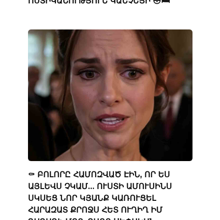
ՈՍՏԻԿԱՆՈՒԹՅՈՒՆ ԿԱՆՉԵՑԻ 😳🛏️
⚰️ ԲՈԼՈՐԸ ՀԱՄՈԶՎԱԾ ԷԻՆ, ՈՐ ԵՍ
ԱՅԼԵՎՍ ՉԿԱՄ… ՈՒՍՏԻ ԱՄՈՒՍԻՆՍ
ՍԿՍԵՑ ՆՈՐ ԿՅԱՆՔ ԿԱՌՈՒՑԵԼ
ՀԱՐԱԶԱՏ ՔՐՈՋՍ ՀԵՏ ՈՒՂԻՂ ԻՄ