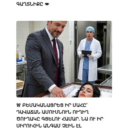
ԳԱՂՏՆԻՔԸ 💋
🚨 ԲԵՄԱԿԱՆԱՑՐԵՑ ԻՐ ՄԱՀԸ՝
ԴԱՎԱՃԱՆ ԱՄՈՒՍՆՈՒՆ ՈՒՂԻՂ
ԾՈՒՂԱԿԸ ԳՑԵԼՈՒ ՀԱՄԱՐ. ՆԱ ՈՒ ԻՐ
ՍԻՐՈՒՀԻՆ ԱՆԳԱՄ ՉԷԻՆ ԷԼ