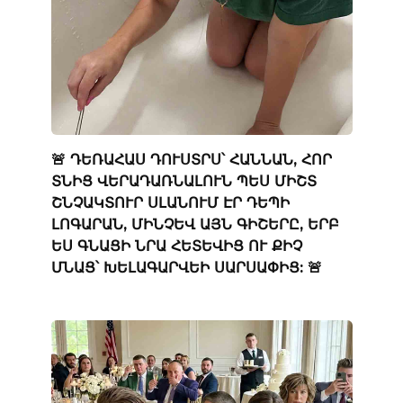
🚨 ԴԵՌԱՀԱՍ ԴՈՒՍՏՐՍ՝ ՀԱՆՆԱՆ, ՀՈՐ
ՏՆԻՑ ՎԵՐԱԴԱՌՆԱԼՈՒՆ ՊԵՍ ՄԻՇՏ
ՇՆՉԱԿՏՈՒՐ ՍԼԱՆՈՒՄ ԷՐ ԴԵՊԻ
ԼՈԳԱՐԱՆ, ՄԻՆՉԵՎ ԱՅՆ ԳԻՇԵՐԸ, ԵՐԲ
ԵՍ ԳՆԱՑԻ ՆՐԱ ՀԵՏԵՎԻՑ ՈՒ ՔԻՉ
ՄՆԱՑ՝ ԽԵԼԱԳԱՐՎԵԻ ՍԱՐՍԱՓԻՑ: 🚨