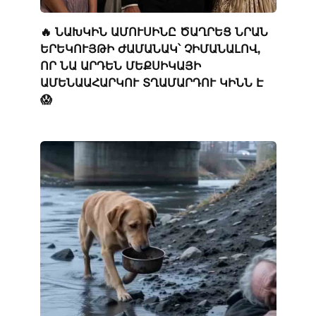
🔥 ՆԱԽԿԻՆ ԱՄՈՒՍԻՆԸ ԾԱՂՐԵՑ ՆՐԱՆ
ԵՐԵԿՈՒՅԹԻ ԺԱՄԱՆԱԿ՝ ՉԻՄԱՆԱԼՈՎ,
ՈՐ ՆԱ ԱՐԴԵՆ ՄԵՔՍԻԿԱՅԻ
ԱՄԵՆԱԱՀԱՐԿՈՒ ՏՂԱՄԱՐԴՈՒ ԿԻՆՆ Է
😱