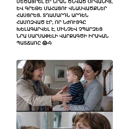
ՄԵԾԱՑՐԵԼ ԷՐ ՆՐԱՆ ԾՆՎԱԾ ՕՐՎԱՆԻՑ,
ԵՎ ԳՐԵԹԵ ՄԱՀԱՑՈՒ ՎՆԱՍՎԱԾՔՆԵՐ
ՀԱՍՑՐԵՑ. ՏՂԱՄԱՐԴՆ ԱՐԴԵՆ
ՀԱՄՈԶՎԱԾ ԷՐ, ՈՐ ՆԺՈՒՅԳԸ
ԽԵԼԱԳԱՐՎԵԼ Է, ՄԻՆՉԵՎ ՉՊԱՐԶԵՑ
ՆՐԱ ՍԱՐՍԱՓԵԼԻ ՎԱՐՔԱԳԾԻ ԻՐԱԿԱՆ
ՊԱՏՃԱՌԸ 😱🐴