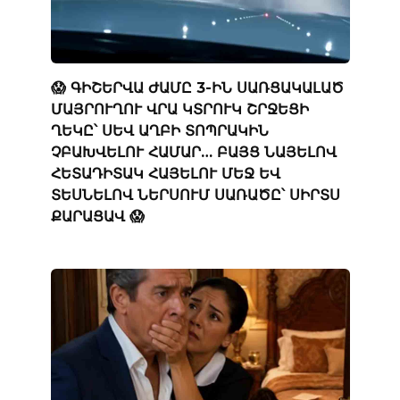
😱 ԳԻՇԵՐՎԱ ԺԱՄԸ 3-ԻՆ ՍԱՌՑԱԿԱԼԱԾ
ՄԱՅՐՈՒՂՈՒ ՎՐԱ ԿՏՐՈՒԿ ՇՐՋԵՑԻ
ՂԵԿԸ՝ ՍԵՎ ԱՂԲԻ ՏՈՊՐԱԿԻՆ
ՉԲԱԽՎԵԼՈՒ ՀԱՄԱՐ… ԲԱՅՑ ՆԱՅԵԼՈՎ
ՀԵՏԱԴԻՏԱԿ ՀԱՅԵԼՈՒ ՄԵՋ ԵՎ
ՏԵՍՆԵԼՈՎ ՆԵՐՍՈՒՄ ՍԱՌԱԾԸ՝ ՍԻՐՏՍ
ՔԱՐԱՑԱՎ 😱