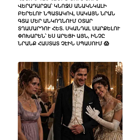
ՎԵՐԱԴԱՐՁԱ՝ ԿՆՈՋՍ ԱՆԱԿՆԿԱԼԻ
ԲԵՐԵԼՈՒ ՆՊԱՏԱԿՈՎ, ՍԱԿԱՅՆ ՆՐԱՆ
ԳՏԱ ՄԵՐ ԱՆԿՈՂՆՈՒՄ ՕՏԱՐ
ՏՂԱՄԱՐԴՈՒ ՀԵՏ. ՍԿԱՆԴԱԼ ՍԱՐՔԵԼՈՒ
ՓՈԽԱՐԵՆ՝ ԵՍ ԱՐԵՑԻ ԱՅՆ, ԻՆՉԸ
ՆՐԱՆՔ ՀԱՍՏԱՏ ՉԷԻՆ ՍՊԱՍՈՒՄ 😱