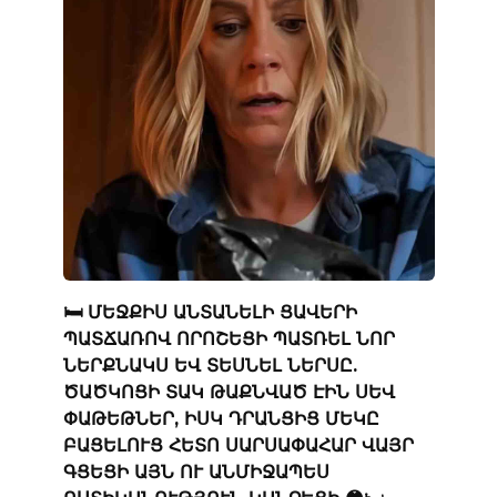
🛏️ ՄԵՋՔԻՍ ԱՆՏԱՆԵԼԻ ՑԱՎԵՐԻ
ՊԱՏՃԱՌՈՎ ՈՐՈՇԵՑԻ ՊԱՏՌԵԼ ՆՈՐ
ՆԵՐՔՆԱԿՍ ԵՎ ՏԵՍՆԵԼ ՆԵՐՍԸ.
ԾԱԾԿՈՑԻ ՏԱԿ ԹԱՔՆՎԱԾ ԷԻՆ ՍԵՎ
ՓԱԹԵԹՆԵՐ, ԻՍԿ ԴՐԱՆՑԻՑ ՄԵԿԸ
ԲԱՑԵԼՈՒՑ ՀԵՏՈ ՍԱՐՍԱՓԱՀԱՐ ՎԱՅՐ
ԳՑԵՑԻ ԱՅՆ ՈՒ ԱՆՄԻՋԱՊԵՍ