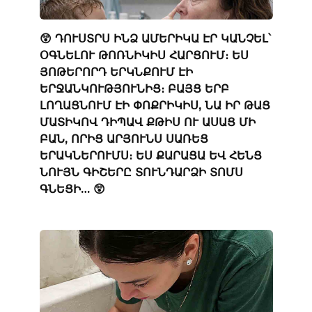
😲 ԴՈՒՍՏՐՍ ԻՆՁ ԱՄԵՐԻԿԱ ԷՐ ԿԱՆՉԵԼ՝
ՕԳՆԵԼՈՒ ԹՈՌՆԻԿԻՍ ՀԱՐՑՈՒՄ։ ԵՍ
ՅՈԹԵՐՈՐԴ ԵՐԿՆՔՈՒՄ ԷԻ
ԵՐՋԱՆԿՈՒԹՅՈՒՆԻՑ։ ԲԱՅՑ ԵՐԲ
ԼՈՂԱՑՆՈՒՄ ԷԻ ՓՈՔՐԻԿԻՍ, ՆԱ ԻՐ ԹԱՑ
ՄԱՏԻԿՈՎ ԴԻՊԱՎ ՔԹԻՍ ՈՒ ԱՍԱՑ ՄԻ
ԲԱՆ, ՈՐԻՑ ԱՐՅՈՒՆՍ ՍԱՌԵՑ
ԵՐԱԿՆԵՐՈՒՄՍ։ ԵՍ ՔԱՐԱՑԱ ԵՎ ՀԵՆՑ
ՆՈՒՅՆ ԳԻՇԵՐԸ ՏՈՒՆԴԱՐՁԻ ՏՈՄՍ
ԳՆԵՑԻ… 😲