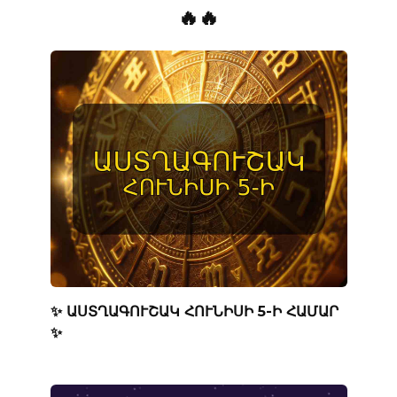
🔥🔥
✨ ԱՍՏՂԱԳՈՒՇԱԿ ՀՈՒՆԻՍԻ 5-Ի ՀԱՄԱՐ
✨