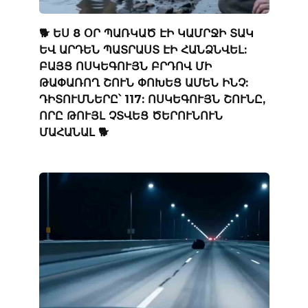
🐕 ԵՍ 8 ՕՐ ՊԱՌԿԱԾ ԷԻ ԿԱՄՐՋԻ ՏԱԿ
ԵՎ ԱՐԴԵՆ ՊԱՏՐԱՍՏ ԷԻ ՀԱՆՁՆՎԵԼ:
ԲԱՅՑ ՈՍԿԵԳՈՒՅՆ ԲՐԴՈՎ ՄԻ
ԹԱՓԱՌՈՂ ՇՈՒՆ ՓՈԽԵՑ ԱՄԵՆ ԻՆՉ:
ԴԻՏՈՒՄՆԵՐԸ՝ 117: ՈՍԿԵԳՈՒՅՆ ՇՈՒՆԸ,
ՈՐԸ ԹՈՒՅԼ ՉՏՎԵՑ ԾԵՐՈՒՆՈՒՆ
ՄԱՀԱՆԱԼ 🐕