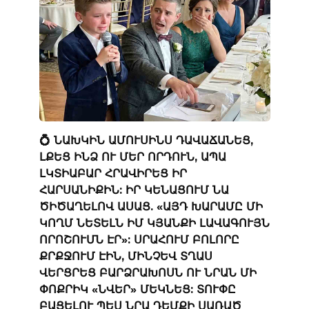
💍 ՆԱԽԿԻՆ ԱՄՈՒՍԻՆՍ ԴԱՎԱՃԱՆԵՑ,
ԼՔԵՑ ԻՆՁ ՈՒ ՄԵՐ ՈՐԴՈՒՆ, ԱՊԱ
ԼԿՏԻԱԲԱՐ ՀՐԱՎԻՐԵՑ ԻՐ
ՀԱՐՍԱՆԻՔԻՆ: ԻՐ ԿԵՆԱՑՈՒՄ ՆԱ
ԾԻԾԱՂԵԼՈՎ ԱՍԱՑ. «ԱՅԴ ԽԱՐԱՄԸ ՄԻ
ԿՈՂՄ ՆԵՏԵԼՆ ԻՄ ԿՅԱՆՔԻ ԼԱՎԱԳՈՒՅՆ
ՈՐՈՇՈՒՄՆ ԷՐ»: ՍՐԱՀՈՒՄ ԲՈԼՈՐԸ
ՔՐՔՋՈՒՄ ԷԻՆ, ՄԻՆՉԵՎ ՏՂԱՍ
ՎԵՐՑՐԵՑ ԲԱՐՁՐԱԽՈՍՆ ՈՒ ՆՐԱՆ ՄԻ
ՓՈՔՐԻԿ «ՆՎԵՐ» ՄԵԿՆԵՑ: ՏՈՒՓԸ
ԲԱՑԵԼՈՒ ՊԵՍ ՆՐԱ ԴԵՄՔԻ ՍԱՌԱԾ