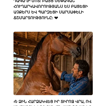
ԴԱԳԱՂԻ ՄՈՏ: ԲԱՅՑ ՍԵՓԱԿԱՆ
ՀՈՒՂԱՐԿԱՎՈՐՈՒԹՅԱՆՍ ԵՍ ԲԱՑԵՑԻ
ԱՉՔԵՐՍ ԵՎ ՊԱՐԶԵՑԻ ՍԱՐՍԱՓԵԼԻ
ՃՇՄԱՐՏՈՒԹՅՈՒՆԸ: 💔
🐴 ՁԻՆ ՀԱՐՁԱԿՎԵՑ ԻՐ ՏԻՐՈՋ ՎՐԱ, ՈՎ