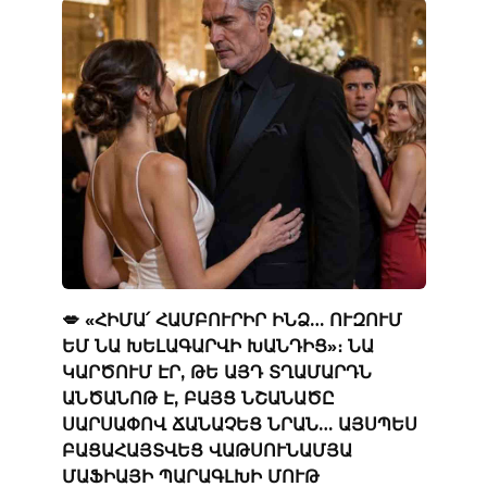
💋 «ՀԻՄԱ՛ ՀԱՄԲՈՒՐԻՐ ԻՆՁ… ՈՒԶՈՒՄ
ԵՄ ՆԱ ԽԵԼԱԳԱՐՎԻ ԽԱՆԴԻՑ»։ ՆԱ
ԿԱՐԾՈՒՄ ԷՐ, ԹԵ ԱՅԴ ՏՂԱՄԱՐԴՆ
ԱՆԾԱՆՈԹ Է, ԲԱՅՑ ՆՇԱՆԱԾԸ
ՍԱՐՍԱՓՈՎ ՃԱՆԱՉԵՑ ՆՐԱՆ… ԱՅՍՊԵՍ
ԲԱՑԱՀԱՅՏՎԵՑ ՎԱԹՍՈՒՆԱՄՅԱ
ՄԱՖԻԱՅԻ ՊԱՐԱԳԼԽԻ ՄՈՒԹ