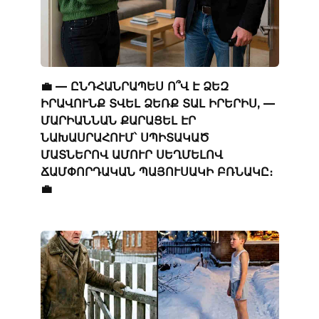
💼 — ԸՆԴՀԱՆՐԱՊԵՍ Ո՞Վ Է ՁԵԶ
ԻՐԱՎՈՒՆՔ ՏՎԵԼ ՁԵՌՔ ՏԱԼ ԻՐԵՐԻՍ, —
ՄԱՐԻԱՆՆԱՆ ՔԱՐԱՑԵԼ ԷՐ
ՆԱԽԱՍՐԱՀՈՒՄ՝ ՍՊԻՏԱԿԱԾ
ՄԱՏՆԵՐՈՎ ԱՄՈՒՐ ՍԵՂՄԵԼՈՎ
ՃԱՄՓՈՐԴԱԿԱՆ ՊԱՅՈՒՍԱԿԻ ԲՌՆԱԿԸ։
💼