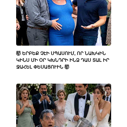
🤯 ԵՐԲԵՔ ՉԷԻ ՍՊԱՍՈՒՄ, ՈՐ ՆԱԽԿԻՆ
ԿԻՆՍ ՄԻ ՕՐ ԿԽՆԴՐԻ ԻՆՁ ԴԱՍ ՏԱԼ ԻՐ
ՋԱՀԵԼ ՓԵՍԱՑՈՒԻՆ 🤯