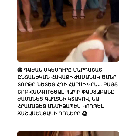
😱 ԴԱԺԱՆ ՍԿԵՍՈՒՐԸ ՄԱՐԴԱՇԱՏ
ԸՆՏԱՆԵԿԱՆ ՀԱՎԱՔԻ ԺԱՄԱՆԱԿ ԾԱՆՐ
ՏՈՐԹԸ ՆԵՏԵՑ ՀՂԻ ՀԱՐՍԻ ՎՐԱ… ԲԱՅՑ
ԵՐԲ ՀԱՆԳՈՒՑՅԱԼ ՊԱՊԻ ՓԱՍՏԱԲԱՆԸ
ԺԱՄԱՆԵՑ ԳԱՂՏՆԻ ԿՏԱԿՈՎ, ՆԱ
ՀՐԱՄԱՅԵՑ ԱՆՄԻՋԱՊԵՍ ԿՈՂՊԵԼ
ՃԱՇԱՍԵՆՅԱԿԻ ԴՌՆԵՐԸ 😱