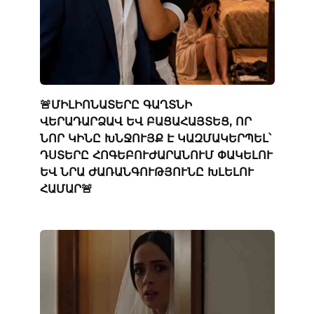
🚨ՄԻԼԻՈՆԱՏԵՐԸ ԳԱՂՏՆԻ
ՎԵՐԱԴԱՐՁԱՎ ԵՎ ԲԱՑԱՀԱՅՏԵՑ, ՈՐ
ՆՈՐ ԿԻՆԸ ԽՆՋՈՒՅՔ Է ԿԱԶՄԱԿԵՐՊԵԼ՝
ԴՍՏԵՐԸ ՀՈԳԵԲՈՒԺԱՐԱՆՈՒՄ ՓԱԿԵԼՈՒ
ԵՎ ՆՐԱ ԺԱՌԱՆԳՈՒԹՅՈՒՆԸ ԽԼԵԼՈՒ
ՀԱՄԱՐ🚨