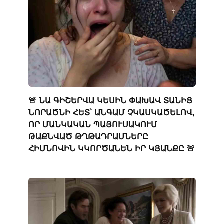
🚨 ՆԱ ԳԻՇԵՐՎԱ ԿԵՍԻՆ ՓԱԽԱՎ ՏԱՆԻՑ
ՆՈՐԱԾՆԻ ՀԵՏ՝ ԱՆԳԱՄ ՉԿԱՍԿԱԾԵԼՈՎ,
ՈՐ ՄԱՆԿԱԿԱՆ ՊԱՅՈՒՍԱԿՈՒՄ
ԹԱՔՆՎԱԾ ԹՂԹԱԴՐԱՄՆԵՐԸ
ՀԻՄՆՈՎԻՆ ԿԿՈՐԾԱՆԵՆ ԻՐ ԿՅԱՆՔԸ 🚨