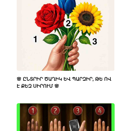
🌸 ԸՆՏՐԻՐ ԾԱՂԻԿ ԵՎ ՊԱՐԶԻՐ, ԹԵ ՈՎ
Է ՔԵԶ ՍԻՐՈՒՄ 🌸