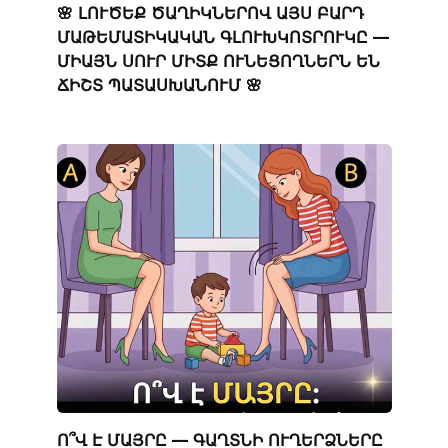
🌸 ԼՈՒԾԵՔ ԾԱՂԻԿՆԵՐՈՎ ԱՅՍ ԲԱՐԴ
ՄԱԹԵՄԱՏԻԿԱԿԱՆ ԳԼՈՒԽԿՈՏՐՈՒԿԸ —
ՄԻԱՅՆ ՍՈՒՐ ՄԻՏՔ ՈՒՆԵՑՈՂՆԵՐՆ ԵՆ
ՃԻՇՏ ՊԱՏԱՍԽԱՆՈՒՄ 🌸
Ո՞Վ Է ՄԱՅՐԸ — ԳԱՂՏՆԻ ՈՒՂԵՐՁՆԵՐԸ