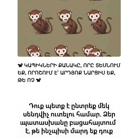
🐒 ԿԱՊԻԿՆԵՐԻ ՔԱՆԱԿԸ, ՈՐԸ ՏԵՍՆՈՒՄ
ԵՔ, ՈՐՈՇՈՒՄ Է՝ ԱՐԴՅՈՔ ՆԱՐՑԻՍ ԵՔ,
ԹԵ ՈՉ 🐒