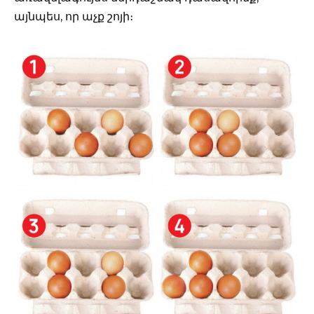
այնպես, որ աչք շոյի։