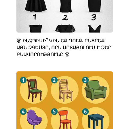
👗 ԻՆՉՊԻՍԻ՞ ԿԻՆ ԵՔ ԴՈՒՔ. ԸՆՏՐԵՔ
ԱՅՆ ԶԳԵՍՏԸ, ՈՐՆ ԱՐՏԱՑՈԼՈՒՄ Է ՁԵՐ
ԲՆԱՎՈՐՈՒԹՅՈՒՆԸ 👗