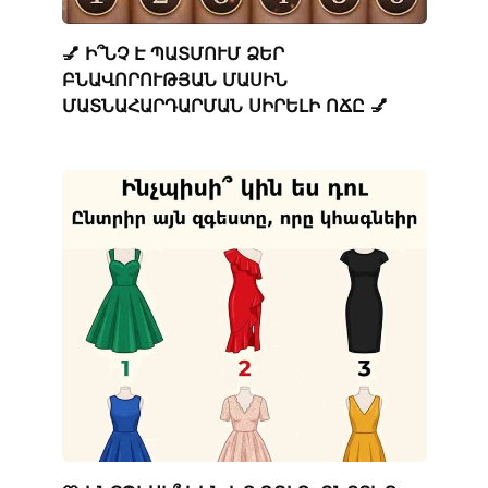
💅 Ի՞ՆՉ Է ՊԱՏՄՈՒՄ ՁԵՐ
ԲՆԱՎՈՐՈՒԹՅԱՆ ՄԱՍԻՆ
ՄԱՏՆԱՀԱՐԴԱՐՄԱՆ ՍԻՐԵԼԻ ՈՃԸ 💅