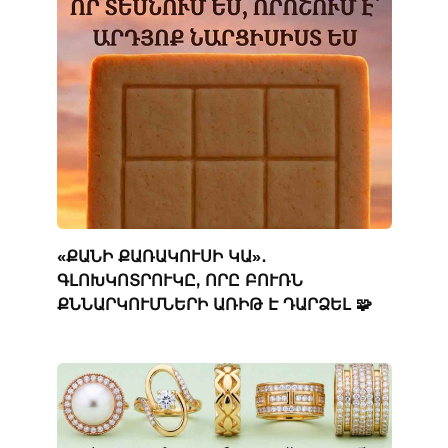
«ՔԱՆԻ ՔԱՌԱԿՈՒՍԻ ԿԱ»․
ԳԼՈԽԿՈՏՐՈՒԿԸ, ՈՐԸ ԲՈՒՌՆ
ՔՆՆԱՐԿՈՒՄՆԵՐԻ ԱՌԻԹ Է ԴԱՐՁԵԼ 🧩