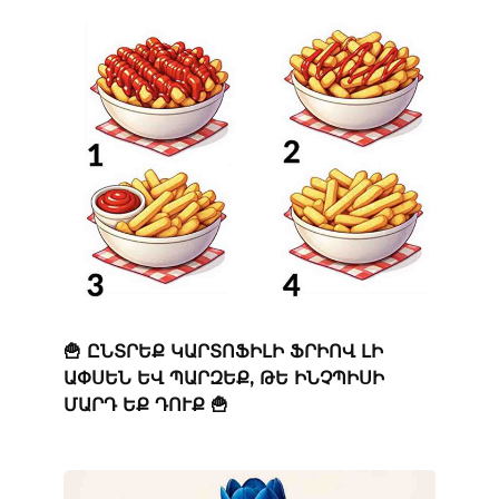
🍟 ԸՆՏՐԵՔ ԿԱՐՏՈՖԻԼԻ ՖՐԻՈՎ ԼԻ
ԱՓՍԵՆ ԵՎ ՊԱՐԶԵՔ, ԹԵ ԻՆՉՊԻՍԻ
ՄԱՐԴ ԵՔ ԴՈՒՔ 🍟