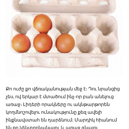
Քո ուժը քո վճռականության մեջ է։ Դու նրանցից
չես, ով երկար է մտածում ինչ-որ բան անելուց
առաջ։ Լիդերի որակները ու ակնթարթորեն
կողմնոշովելու ունակությունը քեզ ավելի
ինքնավստահ են դարձնում։ Մարդիկ հիանում
են քո կենտրոնանալու և առաջ գնալու