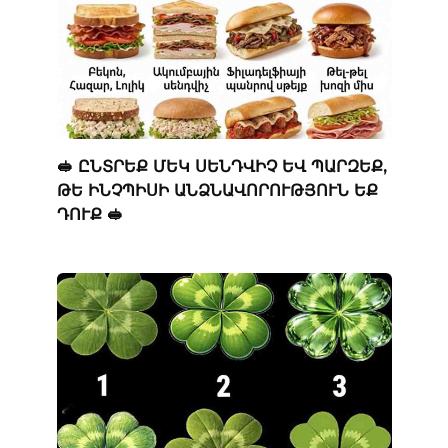
🥪 ԸՆՏՐԵՔ ՄԵԿ ՍԵՆԴՎԻՉ ԵՎ ՊԱՐԶԵՔ,
ԹԵ ԻՆՉՊԻՍԻ ԱՆՁՆԱՎՈՐՈՒԹՅՈՒՆ ԵՔ
ԴՈՒՔ 🥪