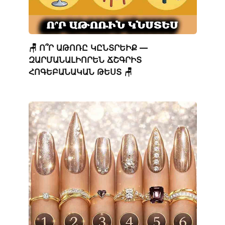
🪑 Ո՞Ր ԱԹՈՌԸ ԿԸՆՏՐԵԻՔ —
ԶԱՐՄԱՆԱԼԻՈՐԵՆ ՃՇԳՐԻՏ
ՀՈԳԵԲԱՆԱԿԱՆ ԹԵՍՏ 🪑