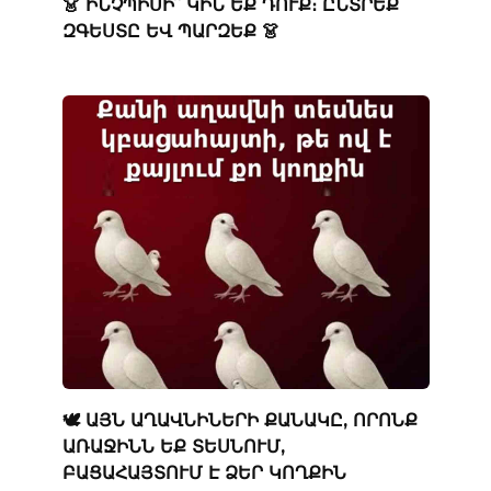
👗 ԻՆՉՊԻՍԻ՞ ԿԻՆ ԵՔ ԴՈՒՔ։ ԸՆՏՐԵՔ
ԶԳԵՍՏԸ ԵՎ ՊԱՐԶԵՔ 👗
🕊️ ԱՅՆ ԱՂԱՎՆԻՆԵՐԻ ՔԱՆԱԿԸ, ՈՐՈՆՔ
ԱՌԱՋԻՆՆ ԵՔ ՏԵՍՆՈՒՄ,
ԲԱՑԱՀԱՅՏՈՒՄ Է ՁԵՐ ԿՈՂՔԻՆ