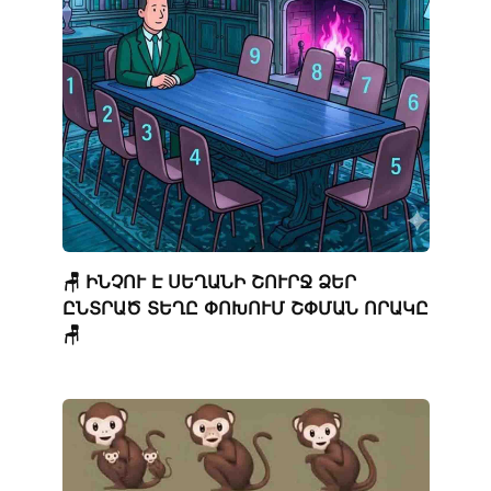
🪑 ԻՆՉՈՒ Է ՍԵՂԱՆԻ ՇՈՒՐՋ ՁԵՐ
ԸՆՏՐԱԾ ՏԵՂԸ ՓՈԽՈՒՄ ՇՓՄԱՆ ՈՐԱԿԸ
🪑