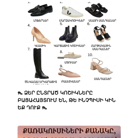
👠 ՁԵՐ ԸՆՏՐԱԾ ԿՈՇԻԿՆԵՐԸ
ԲԱՑԱՀԱՅՏՈՒՄ ԵՆ, ԹԵ ԻՆՉՊԻՍԻ ԿԻՆ
ԵՔ ԴՈՒՔ 👠