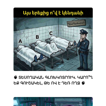
🧠 ՏԵՍՈՂԱԿԱՆ ԳԼՈԽԿՈՏՐՈՒԿ. ԿԱՐՈ՞Ղ
ԵՔ ԳՈՒՇԱԿԵԼ, ԹԵ ՈՎ Է ԴԵՌ ՈՂՋ 🧠