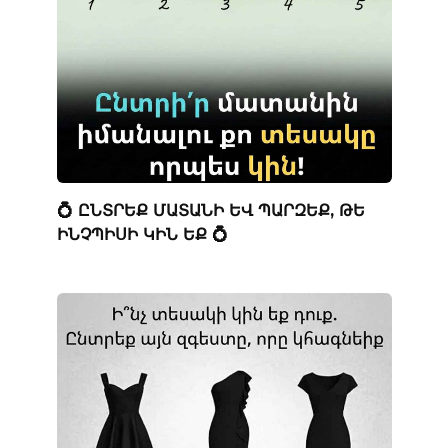
💍 ԸՆՏՐԵՔ ՄԱՏԱՆԻ ԵՎ ՊԱՐԶԵՔ, ԹԵ
ԻՆՉՊԻՍԻ ԿԻՆ ԵՔ 💍