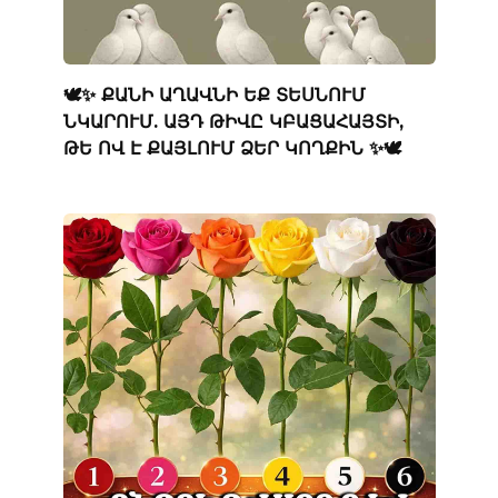
🕊️✨ ՔԱՆԻ ԱՂԱՎՆԻ ԵՔ ՏԵՍՆՈՒՄ
ՆԿԱՐՈՒՄ. ԱՅԴ ԹԻՎԸ ԿԲԱՑԱՀԱՅՏԻ,
ԹԵ ՈՎ Է ՔԱՅԼՈՒՄ ՁԵՐ ԿՈՂՔԻՆ ✨🕊️