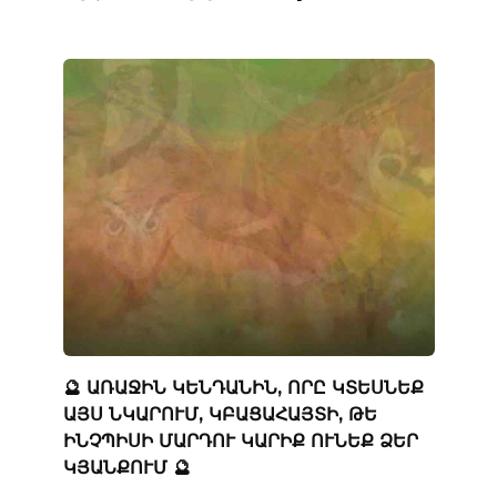
🔮 ԱՌԱՋԻՆ ԿԵՆԴԱՆԻՆ, ՈՐԸ ԿՏԵՍՆԵՔ
ԱՅՍ ՆԿԱՐՈՒՄ, ԿԲԱՑԱՀԱՅՏԻ, ԹԵ
ԻՆՉՊԻՍԻ ՄԱՐԴՈՒ ԿԱՐԻՔ ՈՒՆԵՔ ՁԵՐ
ԿՅԱՆՔՈՒՄ 🔮