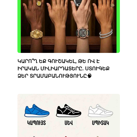
ԿԱՐՈ՞Ղ ԵՔ ԳՈՒՇԱԿԵԼ, ԹԵ ՈՎ Է
ԻՐԱԿԱՆ ՄԻԼԻԱՐԴԱՏԵՐԸ. ՍՏՈՒԳԵՔ
ՁԵՐ ՏՐԱՄԱԲԱՆՈՒԹՅՈՒՆԸ🧠