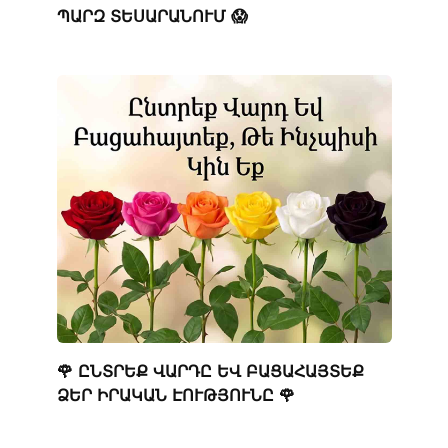
ՊԱՐԶ ՏԵՍԱՐԱՆՈՒՄ 😱
🌹 ԸՆՏՐԵՔ ՎԱՐԴԸ ԵՎ ԲԱՑԱՀԱՅՏԵՔ
ՁԵՐ ԻՐԱԿԱՆ ԷՈՒԹՅՈՒՆԸ 🌹