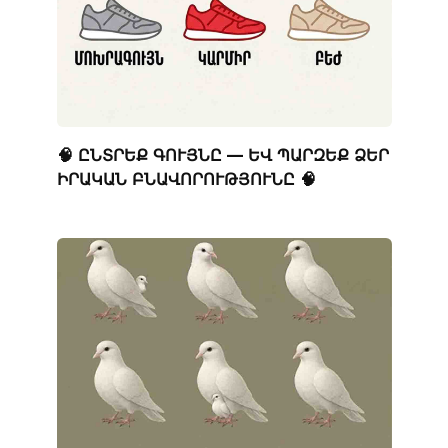
🧠 ԸՆՏՐԵՔ ԳՈՒՅՆԸ — ԵՎ ՊԱՐԶԵՔ ՁԵՐ
ԻՐԱԿԱՆ ԲՆԱՎՈՐՈՒԹՅՈՒՆԸ 🧠