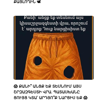
ՔԱՅԼՈՂԻՆ 🕊️
😱 ՔԱՆԻ՞ ԱՆՑՔ ԵՔ ՏԵՍՆՈՒՄ ԱՅՍ
ՇՐԶԱԶԳԵՍՏԻ ՎՐԱ. ՊԱՏԱՍԽԱՆԸ
ՑՈՒՅՑ ԿՏԱ՝ ԱՐԴՅՈ՞Ք ՆԱՐՑԻՍ ԵՔ 😱