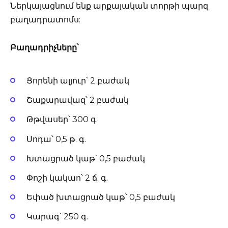
Ներկայացնում ենք արքայական տորթի պարզ
բաղադրատոմս:
Բաղադրիչները՝
Ցորենի ալյուր՝ 2 բաժակ
Շաքարավազ՝ 2 բաժակ
Թթվասեր՝ 300 գ.
Սոդա՝ 0,5 թ. գ.
Խտացրած կաթ՝ 0,5 բաժակ
Փոշի կակաո՝ 2 ճ. գ.
Եփած խտացրած կաթ՝ 0,5 բաժակ
Կարագ՝ 250 գ.