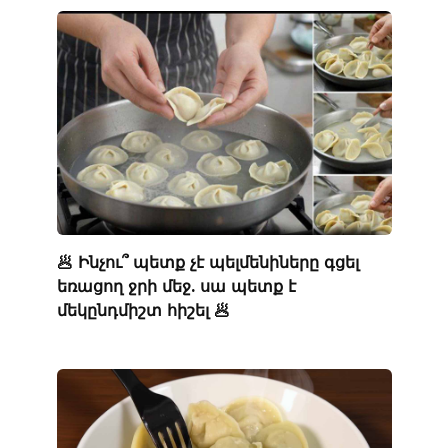
🥟 Ինչու՞ պետք չէ պելմենիները գցել
եռացող ջրի մեջ. սա պետք է
մեկընդմիշտ հիշել 🥟