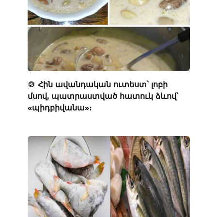
🍲 Հին ավանդական ուտեստ՝ լոբի
մսով, պատրաստված հատուկ ձևով՝
«պիդբիվանա»։