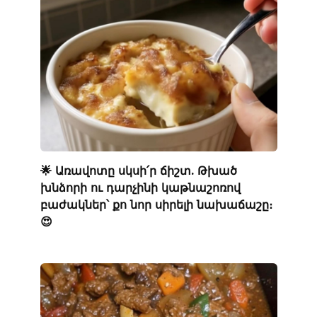
🌟 Առավոտը սկսի՛ր ճիշտ. Թխած
խնձորի ու դարչինի կաթնաշոռով
բաժակներ՝ քո նոր սիրելի նախաճաշը։
😍