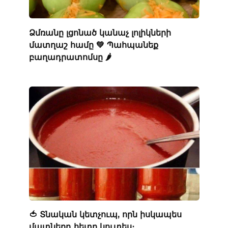
Ձմռանը լցոնած կանաչ լոլիկների
մատղաշ համը 💚 Պահպանեք
բաղադրատոմսը 🌶️
🍅 Տնական կետչուպ, որն իսկապես
մատներդ հետը կուտես։