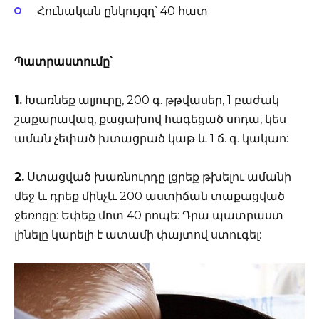
Հունական ընկույզղ՝ 40 հատ
Պատրաստումը՝
1.
Խառնեք ալյուրը, 200 գ. թթվասեր, 1 բաժակ
շաքարավազ, քացախով հագեցած սոդա, կես
աման չեփած խտացրած կաթ և 1 ճ. գ. կակաո:
2.
Ստացված խառնուրդը լցրեք թխելու ամանի
մեջ և դրեք մինչև 200 աստիճան տաքացված
ջեռոցը: Եփեք մոտ 40 րոպե: Դրա պատրաստ
լինելը կարելի է ատամի փայտով ստուգել: