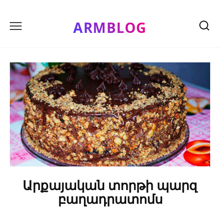
Skip
to
ARMBLOG
content
Արքայական տորթի պարզ
բաղադրատոմս