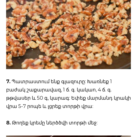
7.
Պատրաստում ենք գլազուրը: Խառնեք 1
բաժակ շաքարավազ, 1 ճ. գ. կակաո, 4 ճ. գ.
թթվասեր և 50 գ, կարագ: Եփեք մարմանդ կրակի
վրա 5-7 րոպե և լցրեք տորթի վրա:
8.
Թողեք կրեմը ներծծվի տորթի մեջ: