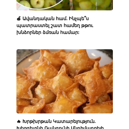
🍎 Ավանդական համ. Ինչպե՞ս
պատրաստել շատ համեղ թթու
խնձորներ ձմռան համար:
🔥 Խրթխրթան Կատարելություն.
Խեցգետնի Ռանգունի Անդիմադրելի