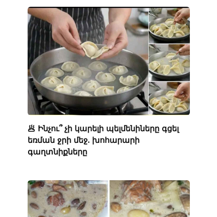
🥟 Ինչու՞ չի կարելի պելմենիները գցել
եռման ջրի մեջ. խոհարարի
գաղտնիքները