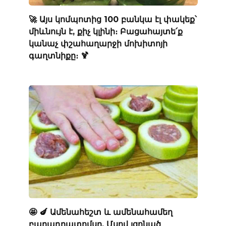
🚀 Այս կոմպոտից 100 բանկա էլ փակեք՝
միևնույն է, քիչ կլինի։ Բացահայտե՛ք
կանաչ փշահաղարջի մոխիտոյի
գաղտնիքը։ 🍹
🤩 🍆 Ամենահեշտ և ամենահամեղ
բաղադրատոմսը. Մսով լցոնած