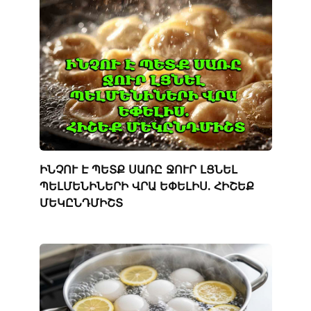
ԻՆՉՈՒ Է ՊԵՏՔ ՍԱՌԸ ՋՈՒՐ ԼՑՆԵԼ
ՊԵԼՄԵՆԻՆԵՐԻ ՎՐԱ ԵՓԵԼԻՍ. ՀԻՇԵՔ
ՄԵԿԸՆԴՄԻՇՏ