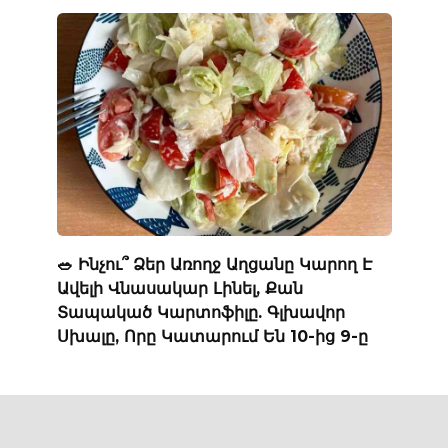
🥗 Ինչու՞ Ձեր Առողջ Աղցանը Կարող Է
Ավելի Վնասակար Լինել, Քան
Տապակած Կարտոֆիլը. Գլխավոր
Սխալը, Որը Կատարում Են 10-ից 9-ը