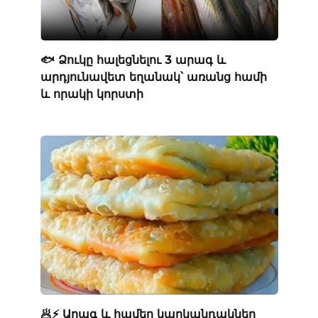
🐟 Ձուկը հալեցնելու 3 արագ և
արդյունավետ եղանակ՝ առանց համի
և որակի կորստի
🥟⚡ Արագ և համեղ կարկանդակներ