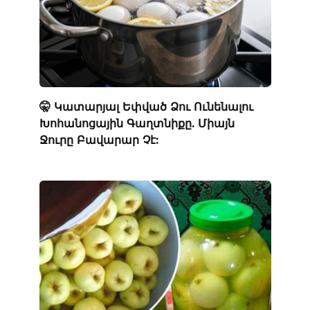
🤫 Կատարյալ Եփված Ձու Ունենալու
Խոհանոցային Գաղտնիքը. Միայն
Ջուրը Բավարար Չէ: